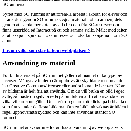
SO-ämnena.
Syftet med SO-rummet är att förenkla arbetet i skolan för elever och
lärare, dels genom SO-rummets egna material i olika ämnen, dels
genom att samla merparten av alla bra och fria SO-resurser som
finns utspridda på Internet på ett och samma ställe. Målet med sajten
är att skapa inspiration, öka intresset och öka kunskaperna inom SO-
ämnena.
Läs om vilka som står bakom webbplatsen >
Användning av material
För bildmaterialet på SO-rummet gäller i allmänhet olika typer av
licenser. Många av bilderna är upphovsrättsskyddade medan andra
har Creative Commons-licenser eller andra liknande licenser. Några
av bilderna är helt fria att använda. Om du vill bruka en bild i eget
syfte, så måste du själv ta reda på om bilden är fri att använda eller
vilka villkor som gäller. Detta gör du genom att klicka på bildlänken
som finns under de flesta bilderna. Om en bildlänk saknas är bilden i
regel upphovsrättsskyddad och kan inte användas utanför SO-
rummet.
SO-rummet ansvarar inte för andras användning av webbplatsens