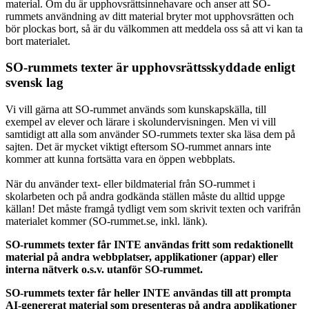
material. Om du är upphovsrättsinnehavare och anser att SO-
rummets användning av ditt material bryter mot upphovsrätten och
bör plockas bort, så är du välkommen att meddela oss så att vi kan ta
bort materialet.
SO-rummets texter är upphovsrättsskyddade enligt
svensk lag
Vi vill gärna att SO-rummet används som kunskapskälla, till
exempel av elever och lärare i skolundervisningen. Men vi vill
samtidigt att alla som använder SO-rummets texter ska läsa dem på
sajten. Det är mycket viktigt eftersom SO-rummet annars inte
kommer att kunna fortsätta vara en öppen webbplats.
När du använder text- eller bildmaterial från SO-rummet i
skolarbeten och på andra godkända ställen måste du alltid uppge
källan! Det måste framgå tydligt vem som skrivit texten och varifrån
materialet kommer (SO-rummet.se, inkl. länk).
SO-rummets texter får INTE användas fritt som redaktionellt
material på andra webbplatser, applikationer (appar) eller
interna nätverk o.s.v. utanför SO-rummet.
SO-rummets texter får heller INTE användas till att prompta
AI-genererat material som presenteras på andra applikationer