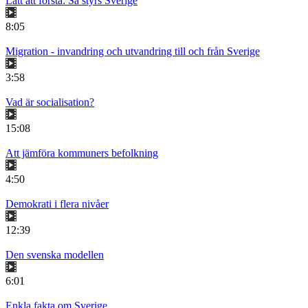
Lätt att förstå: Så styrs Sverige
8:05
Migration - invandring och utvandring till och från Sverige
3:58
Vad är socialisation?
15:08
Att jämföra kommuners befolkning
4:50
Demokrati i flera nivåer
12:39
Den svenska modellen
6:01
Enkla fakta om Sverige