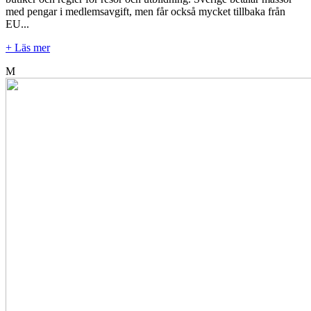
med pengar i medlemsavgift, men får också mycket tillbaka från
EU...
+ Läs mer
M