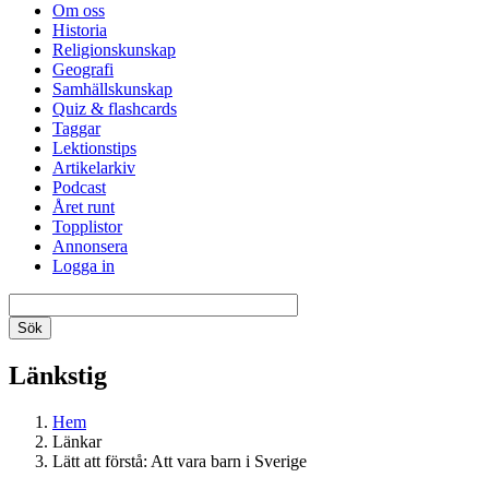
Om oss
Historia
Religionskunskap
Geografi
Samhällskunskap
Quiz & flashcards
Taggar
Lektionstips
Artikelarkiv
Podcast
Året runt
Topplistor
Annonsera
Logga in
Länkstig
Hem
Länkar
Lätt att förstå: Att vara barn i Sverige