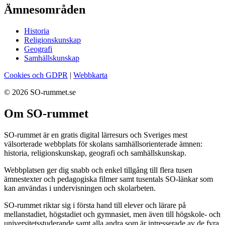
Ämnesområden
Historia
Religionskunskap
Geografi
Samhällskunskap
Cookies och GDPR
|
Webbkarta
© 2026 SO-rummet.se
Om SO-rummet
SO-rummet är en gratis digital lärresurs och Sveriges mest
välsorterade webbplats för skolans samhällsorienterade ämnen:
historia, religionskunskap, geografi och samhällskunskap.
Webbplatsen ger dig snabb och enkel tillgång till flera tusen
ämnestexter och pedagogiska filmer samt tusentals SO-länkar som
kan användas i undervisningen och skolarbeten.
SO-rummet riktar sig i första hand till elever och lärare på
mellanstadiet, högstadiet och gymnasiet, men även till högskole- och
universitetsstuderande samt alla andra som är intresserade av de fyra