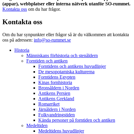
(appar), webbplatser eller interna nätverk utanför SO-rummet.
Kontakta oss
om du har frågor.
Kontakta oss
Om du har synpunkter eller frågor så är du välkommen att kontakta
oss på adressen:
info@so-rummet.se
Historia
Människans förhistoria och stenåldern
Forntiden och antiken
Forntidens och antikens huvudlinjer
De mesopotamiska kulturerna
Forntidens Egypten
Kinas fornhistoria
Bronsåldern i Norden
Antikens Persien
Antikens Grekland
Romarriket
Järnåldern i Norden
Folkvandringstiden
Kända personer på forntiden och antiken
Medeltiden
Medeltidens huvudlinjer