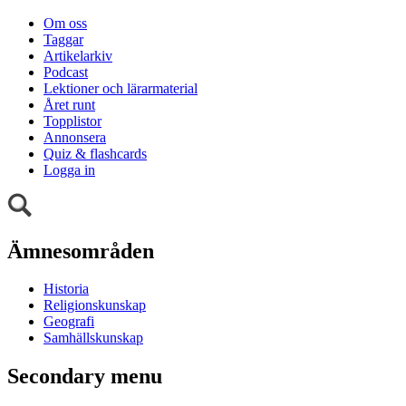
Om oss
Taggar
Artikelarkiv
Podcast
Lektioner och lärarmaterial
Året runt
Topplistor
Annonsera
Quiz & flashcards
Logga in
Ämnesområden
Historia
Religionskunskap
Geografi
Samhällskunskap
Secondary menu