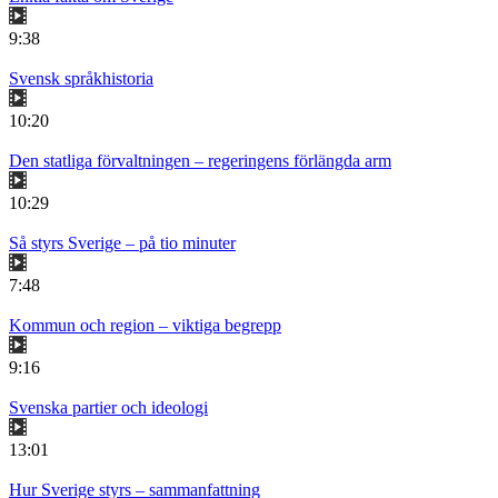
9:38
Svensk språkhistoria
10:20
Den statliga förvaltningen – regeringens förlängda arm
10:29
Så styrs Sverige – på tio minuter
7:48
Kommun och region – viktiga begrepp
9:16
Svenska partier och ideologi
13:01
Hur Sverige styrs – sammanfattning