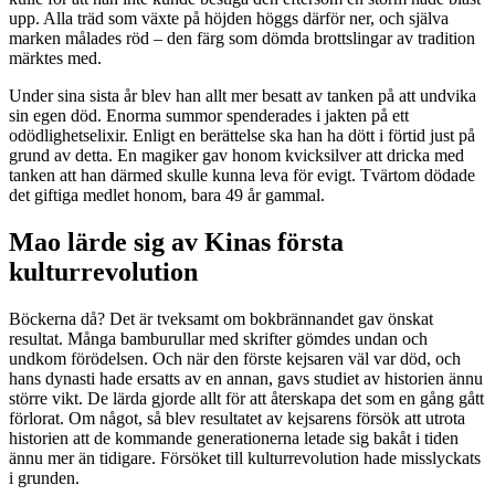
upp. Alla träd som växte på höjden höggs därför ner, och själva
marken målades röd – den färg som dömda brottslingar av tradition
märktes med.
Under sina sista år blev han allt mer besatt av tanken på att undvika
sin egen död. Enorma summor spenderades i jakten på ett
odödlighetselixir. Enligt en berättelse ska han ha dött i förtid just på
grund av detta. En magiker gav honom kvicksilver att dricka med
tanken att han därmed skulle kunna leva för evigt. Tvärtom dödade
det giftiga medlet honom, bara 49 år gammal.
Mao lärde sig av Kinas första
kulturrevolution
Böckerna då? Det är tveksamt om bokbrännandet gav önskat
resultat. Många bamburullar med skrifter gömdes undan och
undkom förödelsen. Och när den förste kejsaren väl var död, och
hans dynasti hade ersatts av en annan, gavs studiet av historien ännu
större vikt. De lärda gjorde allt för att återskapa det som en gång gått
förlorat. Om något, så blev resultatet av kejsarens försök att utrota
historien att de kommande generationerna letade sig bakåt i tiden
ännu mer än tidigare. Försöket till kulturrevolution hade misslyckats
i grunden.