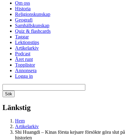
Om oss
Historia
Religionskunskap
Geografi
Samhällskunskap
Quiz & flashcards
Taggar
Lektionstips
Artikelarkiv
Podcast
Året runt
Topplistor
Annonsera
Logga in
Länkstig
Hem
Artikelarkiv
Shi Huangdi – Kinas första kejsare försökte göra slut på
historien