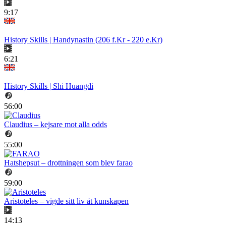
9:17
History Skills | Handynastin (206 f.Kr - 220 e.Kr)
6:21
History Skills | Shi Huangdi
56:00
Claudius – kejsare mot alla odds
55:00
Hatshepsut – drottningen som blev farao
59:00
Aristoteles – vigde sitt liv åt kunskapen
14:13