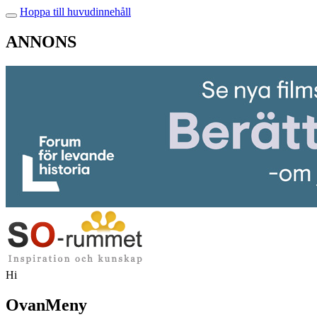
Hoppa till huvudinnehåll
ANNONS
Hi
OvanMeny