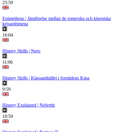
25:59
Epimetheus | Jämförelse mellan de romerska och kinesiska
kejsardömena
16:04
History Skills | Nero
11:06
History Skills | Klassamhället i forntidens Kina
9:59
History Explained | Nefertiti
10:59