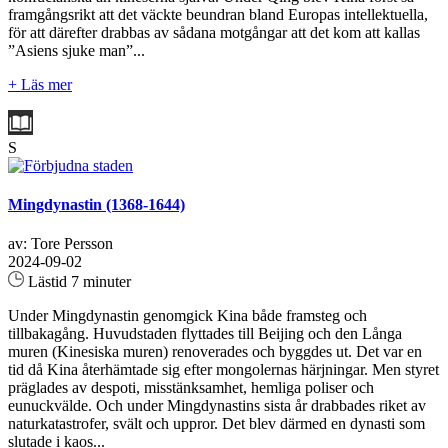
framgångsrikt att det väckte beundran bland Europas intellektuella,
för att därefter drabbas av sådana motgångar att det kom att kallas
”Asiens sjuke man”...
+ Läs mer
S
Mingdynastin (1368-1644)
av: Tore Persson
2024-09-02
Lästid 7 minuter
Under Mingdynastin genomgick Kina både framsteg och
tillbakagång. Huvudstaden flyttades till Beijing och den Långa
muren (Kinesiska muren) renoverades och byggdes ut. Det var en
tid då Kina återhämtade sig efter mongolernas härjningar. Men styret
präglades av despoti, misstänksamhet, hemliga poliser och
eunuckvälde. Och under Mingdynastins sista år drabbades riket av
naturkatastrofer, svält och uppror. Det blev därmed en dynasti som
slutade i kaos...