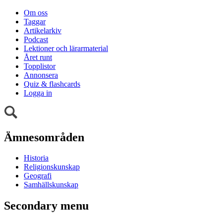
Om oss
Taggar
Artikelarkiv
Podcast
Lektioner och lärarmaterial
Året runt
Topplistor
Annonsera
Quiz & flashcards
Logga in
Ämnesområden
Historia
Religionskunskap
Geografi
Samhällskunskap
Secondary menu