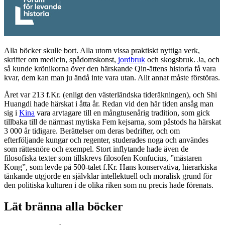
Alla böcker skulle bort. Alla utom vissa praktiskt nyttiga verk,
skrifter om medicin, spådomskonst,
jordbruk
och skogsbruk. Ja, och
så kunde krönikorna över den härskande Qin-ättens historia få vara
kvar, dem kan man ju ändå inte vara utan. Allt annat måste förstöras.
Året var 213 f.Kr. (enligt den västerländska tideräkningen), och Shi
Huangdi hade härskat i åtta år. Redan vid den här tiden ansåg man
sig i
Kina
vara arvtagare till en mångtusenårig tradition, som gick
tillbaka till de närmast mytiska Fem kejsarna, som påstods ha härskat
3 000 år tidigare. Berättelser om deras bedrifter, och om
efterföljande kungar och regenter, studerades noga och användes
som rättesnöre och exempel. Stort inflytande hade även de
filosofiska texter som tillskrevs filosofen Konfucius, ”mästaren
Kong”, som levde på 500-talet f.Kr. Hans konservativa, hierarkiska
tänkande utgjorde en självklar intellektuell och moralisk grund för
den politiska kulturen i de olika riken som nu precis hade förenats.
Lät bränna alla böcker