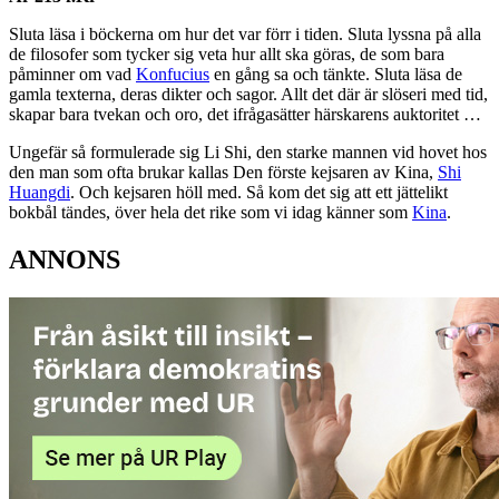
Sluta läsa i böckerna om hur det var förr i tiden. Sluta lyssna på alla
de filosofer som tycker sig veta hur allt ska göras, de som bara
påminner om vad
Konfucius
en gång sa och tänkte. Sluta läsa de
gamla texterna, deras dikter och sagor. Allt det där är slöseri med tid,
skapar bara tvekan och oro, det ifrågasätter härskarens auktoritet …
Ungefär så formulerade sig Li Shi, den starke mannen vid hovet hos
den man som ofta brukar kallas Den förste kejsaren av Kina,
Shi
Huangdi
. Och kejsaren höll med. Så kom det sig att ett jättelikt
bokbål tändes, över hela det rike som vi idag känner som
Kina
.
ANNONS