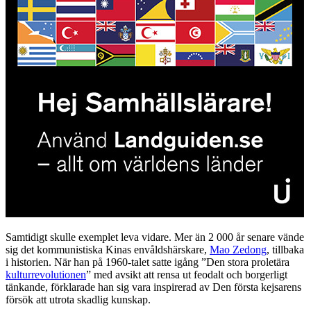
Samtidigt skulle exemplet leva vidare. Mer än 2 000 år senare vände
sig det kommunistiska Kinas envåldshärskare,
Mao Zedong
, tillbaka
i historien. När han på 1960-talet satte igång ”Den stora proletära
kulturrevolutionen
” med avsikt att rensa ut feodalt och borgerligt
tänkande, förklarade han sig vara inspirerad av Den första kejsarens
försök att utrota skadlig kunskap.