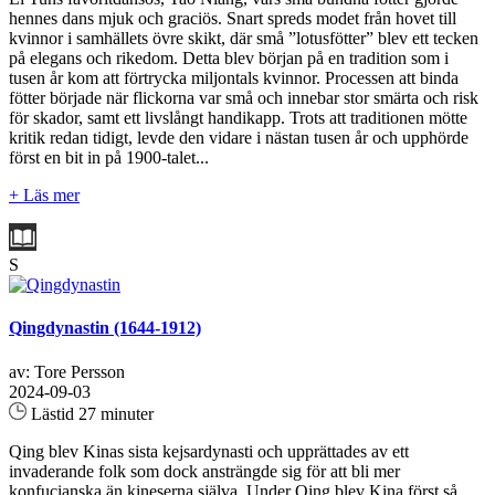
hennes dans mjuk och graciös. Snart spreds modet från hovet till
kvinnor i samhällets övre skikt, där små ”lotusfötter” blev ett tecken
på elegans och rikedom. Detta blev början på en tradition som i
tusen år kom att förtrycka miljontals kvinnor. Processen att binda
fötter började när flickorna var små och innebar stor smärta och risk
för skador, samt ett livslångt handikapp. Trots att traditionen mötte
kritik redan tidigt, levde den vidare i nästan tusen år och upphörde
först en bit in på 1900-talet...
+ Läs mer
S
Qingdynastin (1644-1912)
av: Tore Persson
2024-09-03
Lästid 27 minuter
Qing blev Kinas sista kejsardynasti och upprättades av ett
invaderande folk som dock ansträngde sig för att bli mer
konfucianska än kineserna själva. Under Qing blev Kina först så