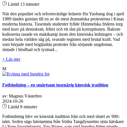
Lästid 13 minuter
När den populäre och reformvänlige ledaren Hu Yaobang dog i april
1989 tändes gnistan till en av de mest dramatiska protesterna i Kinas
moderna historia. Tusentals studenter fyllde Himmelska fridens torg
med krav på demokrati, frihet och ett slut på korruptionen. Bakom
kulisserna rasade en maktkamp inom den kinesiska ledningen – och
medan hela världen såg på, svarade regimen med brutal kraft. Vad
som började med högljudda protester från sörjande ungdomar,
slutade i blodbad och tystnad...
+ Läs mer
M
Fotbindning – en smärtsam tusenårig kinesisk tradition
av: Magnus Västerbro
2024-10-26
Lästid 8 minuter
Fotbindning blev en kinesisk tradition från och med slutet av 900-
talet. Seden sägs härstamma från Södra Tangdynastins sista härskare
Li Yuns favoritdansös, Yao Niang, vars små bundna fötter gjorde