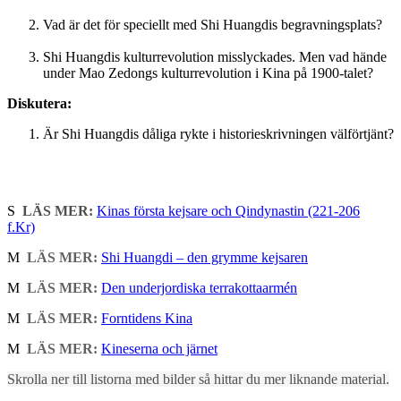
Vad är det för speciellt med Shi Huangdis begravningsplats?
Shi Huangdis kulturrevolution misslyckades. Men vad hände
under Mao Zedongs kulturrevolution i Kina på 1900-talet?
Diskutera:
Är Shi Huangdis dåliga rykte i historieskrivningen välförtjänt?
S
LÄS MER:
Kinas första kejsare och Qindynastin (221-206
f.Kr)
M
LÄS MER:
Shi Huangdi – den grymme kejsaren
M
LÄS MER:
Den underjordiska terrakottaarmén
M
LÄS MER:
Forntidens Kina
M
LÄS MER:
Kineserna och järnet
Skrolla ner till listorna med bilder så hittar du mer liknande material.