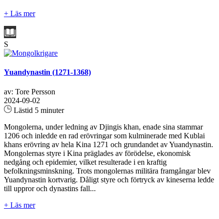
+ Läs mer
S
Yuandynastin (1271-1368)
av: Tore Persson
2024-09-02
Lästid 5 minuter
Mongolerna, under ledning av Djingis khan, enade sina stammar
1206 och inledde en rad erövringar som kulminerade med Kublai
khans erövring av hela Kina 1271 och grundandet av Yuandynastin.
Mongolernas styre i Kina präglades av förödelse, ekonomisk
nedgång och epidemier, vilket resulterade i en kraftig
befolkningsminskning. Trots mongolernas militära framgångar blev
Yuandynastin kortvarig. Dåligt styre och förtryck av kineserna ledde
till uppror och dynastins fall...
+ Läs mer