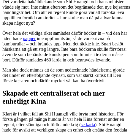
Det var detta bakåtblickande som Shi Huangdi och hans minister
vände sig mot. Inte minst eftersom det begränsade den nye kejsarens
handlingsfrihet. Om allt en regent kunde göra var att försöka leva
upp till en forntida auktoritet – hur skulle man då på allvar kunna
skapa något nytt?
Över hela det väldiga riket samlades därför böcker in – vid den här
tiden hade
papper
inte uppfunnits än, så de var skrivna på
bamburullar – och brändes upp. Men det räckte inte. Snart beslöt
härskarna att gå ett steg längre. Inte bara böckerna skulle förstöras;
även de som behärskade kunskapen som funnits i texterna måste
bort. Därför samlades 460 lärda in och begravdes levande.
Man ska dock minnas att de som nedtecknade händelserna gjorde
det under en efterföljande dynasti, som var starkt kritisk till Den
förste kejsaren och därför mycket väl kan ha överdrivit.
Skapade ett centraliserat och mer
enhetligt Kina
Klart är i vilket fall att Shi Huangdi ville bryta med historien. För
första gången på många hundra år var hela Kina förenat under en
regent, efter ständiga och förödande krig (
se karta
). Shi Huangdi
hade för avsikt att verkligen skapa en enhet och ersätta den feodala