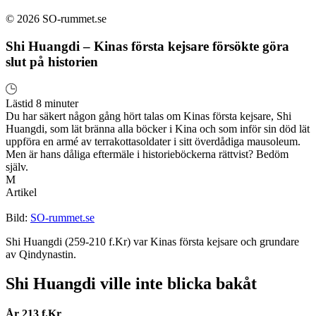
© 2026 SO-rummet.se
Shi Huangdi – Kinas första kejsare försökte göra
slut på historien
Lästid 8 minuter
Du har säkert någon gång hört talas om Kinas första kejsare, Shi
Huangdi, som lät bränna alla böcker i Kina och som inför sin död lät
uppföra en armé av terrakottasoldater i sitt överdådiga mausoleum.
Men är hans dåliga eftermäle i historieböckerna rättvist? Bedöm
själv.
M
Artikel
Bild:
SO-rummet.se
Shi Huangdi (259-210 f.Kr) var Kinas första kejsare och grundare
av Qindynastin.
Shi Huangdi ville inte blicka bakåt
År 213 f.Kr