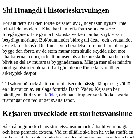
Shi Huangdi i historieskrivningen
För allt detta har den förste kejsaren av Qindynastin hyllats. Inte
minst i det moderna Kina har han lyfts fram som den store
föregångaren. I de gamla historiska verken har hans rykte varit
betydligt mörkare. Bokbrännandet bidrog till detta, och avrättandet
av de lärda likaså. Det finns även berättelser om hur han lät börja
bygga den första av de stora murar som skulle skydda riket mot
”barbarerna” i norr, och att tiotusentals arbetare skulle ha dött och
blivit en del av murarnas byggnadsmassa. Många mer eller mindre
otroliga historier bidrar till att göra denne förste kejsare till en
arketypisk despot.
Till saken hör också att han rent utseendemässigt lämpar sig väl för
en illustration av ett slags forntida Darth Vader. Kejsaren bar
nämligen alltid svarta
kläder
, och hans trupper var klädda i svarta
rustningar och red under svarta fanor.
Kejsaren utvecklade ett storhetsvansinne
Så småningom ska hans storhetsvansinne också ha blivit utpräglat,
och hans paranoia extrem. Vid ett tillfälle ska han ha velat straffa en
kulle för att han inte kunde bestiga den eftersom en storm hade blåst