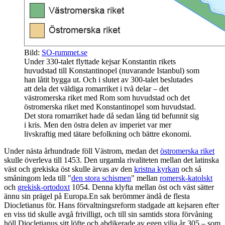
Bild:
SO-rummet.se
Under 330-talet flyttade kejsar Konstantin rikets
huvudstad till Konstantinopel (nuvarande Istanbul) som
han låtit bygga ut. Och i slutet av 300-talet beslutades
att dela det väldiga romarriket i två delar – det
västromerska riket med Rom som huvudstad och det
östromerska riket med Konstantinopel som huvudstad.
Det stora romarriket hade då sedan lång tid befunnit sig
i kris. Men den östra delen av imperiet var mer
livskraftig med tätare befolkning och bättre ekonomi.
Under nästa århundrade föll Västrom, medan det
östromerska riket
skulle överleva till 1453. Den urgamla rivaliteten mellan det latinska
väst och grekiska öst skulle ärvas av den
kristna kyrkan
och så
småningom leda till "
den stora schismen
" mellan
romersk-katolskt
och
grekisk-ortodoxt
1054. Denna klyfta mellan öst och väst sätter
ännu sin prägel på Europa.En sak berömmer ändå de flesta
Diocletianus för. Hans förvaltningsreform stadgade att kejsaren efter
en viss tid skulle avgå frivilligt, och till sin samtids stora förvåning
höll Diocletianus sitt löfte och abdikerade av egen vilja år 305 – som