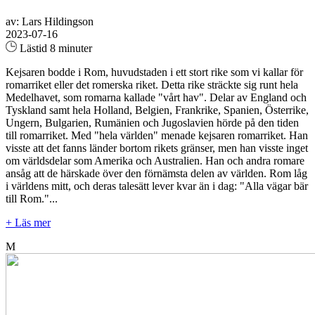
av: Lars Hildingson
2023-07-16
Lästid 8 minuter
Kejsaren bodde i Rom, huvudstaden i ett stort rike som vi kallar för
romarriket eller det romerska riket. Detta rike sträckte sig runt hela
Medelhavet, som romarna kallade "vårt hav". Delar av England och
Tyskland samt hela Holland, Belgien, Frankrike, Spanien, Österrike,
Ungern, Bulgarien, Rumänien och Jugoslavien hörde på den tiden
till romarriket. Med "hela världen" menade kejsaren romarriket. Han
visste att det fanns länder bortom rikets gränser, men han visste inget
om världsdelar som Amerika och Australien. Han och andra romare
ansåg att de härskade över den förnämsta delen av världen. Rom låg
i världens mitt, och deras talesätt lever kvar än i dag: "Alla vägar bär
till Rom."...
+ Läs mer
M