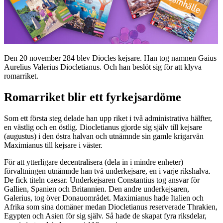
Den 20 november 284 blev Diocles kejsare. Han tog namnen Gaius
Aurelius Valerius Diocletianus. Och han beslöt sig för att klyva
romarriket.
Romarriket blir ett fyrkejsardöme
Som ett första steg delade han upp riket i två administrativa hälfter,
en västlig och en östlig. Diocletianus gjorde sig själv till kejsare
(augustus) i den östra halvan och utnämnde sin gamle krigarvän
Maximianus till kejsare i väster.
För att ytterligare decentralisera (dela in i mindre enheter)
förvaltningen utnämnde han två underkejsare, en i varje rikshalva.
De fick titeln caesar. Underkejsaren Constantius tog ansvar för
Gallien, Spanien och Britannien. Den andre underkejsaren,
Galerius, tog över Donauområdet. Maximianus hade Italien och
Afrika som sina domäner medan Diocletianus reserverade Thrakien,
Egypten och Asien för sig själv. Så hade de skapat fyra riksdelar,