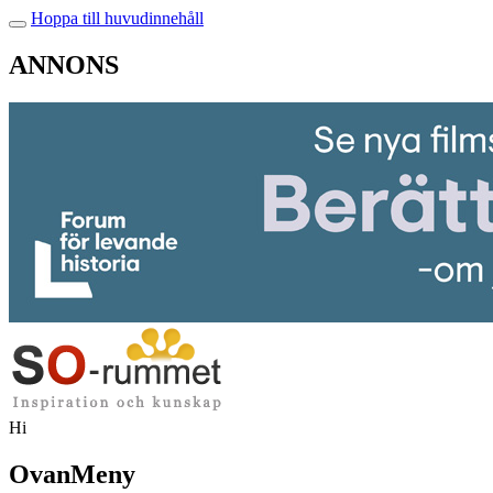
Hoppa till huvudinnehåll
ANNONS
Hi
OvanMeny