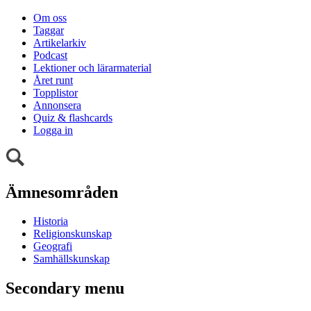
Om oss
Taggar
Artikelarkiv
Podcast
Lektioner och lärarmaterial
Året runt
Topplistor
Annonsera
Quiz & flashcards
Logga in
Ämnesområden
Historia
Religionskunskap
Geografi
Samhällskunskap
Secondary menu