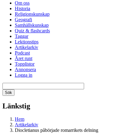
Om oss
Historia
Religionskunskap
Geografi
Samhällskunskap
Quiz & flashcards
Taggar
Lektionstips
Artikelarkiv
Podcast
Året runt
Topplistor
Annonsera
Logga in
Länkstig
Hem
Artikelarkiv
Diocletianus påbörjade romarrikets delning