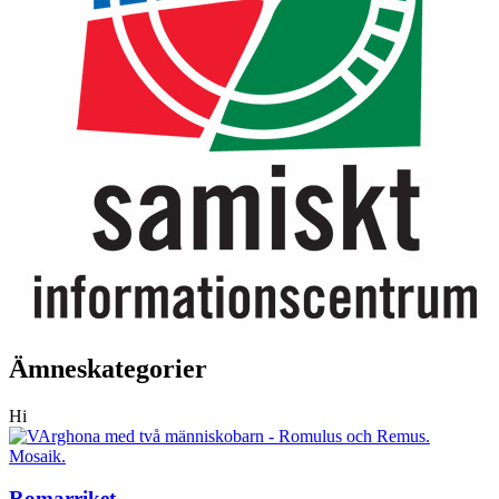
Ämneskategorier
Hi
Romarriket