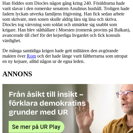
Han föddes som Diocles någon gång kring 240. Föräldrarna hade
varit slavar i den romerske senatorn Anulinus hushåll. Troligen hade
fadern lyckats utverka familjens frigivning. Han fick sedan arbete
som skrivare, men sonen skulle aldrig lära sig läsa och skriva.
Diocles tog värvning som soldat och utmärkte sig snabbt som
krigare. Han blev ståthållare i Moesien (romersk provins på Balkan),
avancerade till chef för det kejserliga livgardet och fick konsuls
värdighet.
De många samtidiga krigen hade gett militären den avgörande
makten över
Rom
och det hade länge varit fältherrarna som utropat
en ny kejsare, alltid någon ur de egna leden.
ANNONS