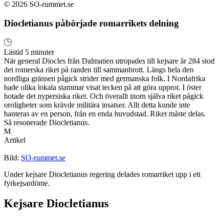
© 2026 SO-rummet.se
Diocletianus påbörjade romarrikets delning
Lästid 5 minuter
När general Diocles från Dalmatien utropades till kejsare år 284 stod
det romerska riket på randen till sammanbrott. Längs hela den
nordliga gränsen pågick strider med germanska folk. I Nordafrika
hade olika lokala stammar visat tecken på att göra uppror. I öster
hotade det nypersiska riket. Och överallt inom själva riket pågick
oroligheter som krävde militära insatser. Allt detta kunde inte
hanteras av en person, från en enda huvudstad. Riket måste delas.
Så resonerade Diocletianus.
M
Artikel
Bild:
SO-rummet.se
Under kejsare Diocletianus regering delades romarriket upp i ett
fyrkejsardöme.
Kejsare Diocletianus