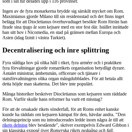
som i sin tur delades upp i 116 provinser.
Ingen av de fyra monarkerna brydde sig särskilt mycket om Rom.
Maximianus gjorde Milano till sin residensstad och det finns inget
belägg för att Diocletianus överhuvudtaget besökte Rom förrän han
firade sina tjugo år som kejsare med en stor fest där. Istället inrättade
han sitt hov i Nicomedia, en stad på gränsen mellan Europa och
Asien (idag Izmit i västra Turkiet).
Decentralisering och inre splittring
Fyra ståtliga hov på olika håll i riket, fyra arméer och i praktiken
fyra förvaltningar gjorde romarrikets organisation betydligt dyrare.
Antalet ministrar, ämbetsmän, officerare och tjänare i
statsförvaltningens olika organ mångdubblades. För att betala allt
detta höjde man skatterna. Det blev inte populärt.
Många historiker beskriver Diocletianus som kejsaren som räddade
Rom. Varför skulle hans reformer ha varit ett misstag?
För att de orsakade rikets sönderfall, för att Roms enhet kanske
kunde ha räddats om kejsaren kämpat för den, hävdar andra. "Den
delningsprincip som nu introducerades ledde inom några år till att
rikets delning
blev bestående", skriver exempelvis Edward Gibbon i
sin klassiska exposé över
Romerska rikets nedgång och fall
.