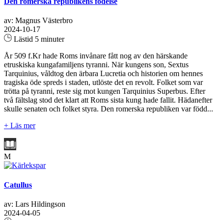
Den romerska republikens födelse
av: Magnus Västerbro
2024-10-17
Lästid 5 minuter
År 509 f.Kr hade Roms invånare fått nog av den härskande
etruskiska kungafamiljens tyranni. När kungens son, Sextus
Tarquinius, våldtog den ärbara Lucretia och historien om hennes
tragiska öde spreds i staden, utlöste det en revolt. Folket som var
trötta på tyranni, reste sig mot kungen Tarquinius Superbus. Efter
två fältslag stod det klart att Roms sista kung hade fallit. Hädanefter
skulle senaten och folket styra. Den romerska republiken var född...
+ Läs mer
M
Catullus
av: Lars Hildingson
2024-04-05