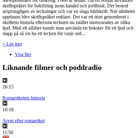
Mesopotamien för omkring 5 000 år sedan. Till en början användes
skriftspråket för bokföring inom handel och jordbruk. Det bestod
ursprungligen av teckningar och var en slags bildskrift. När alfabetet
uppfanns blev skriftspråket enklare. Det var ett stort genombrott i
skriftens historia eftersom tecknen nu istället motsvarades av olika
ljud. Med ett alfabet kunde man använda en bokstav för ett ljud och
slapp på så vis ha ett tecken för varje ord...
+ Läs mer
Visa fler
Liknande filmer och poddradio
26:15
Romarriketets historia
10:18
Arvet efter romarriket
11:50