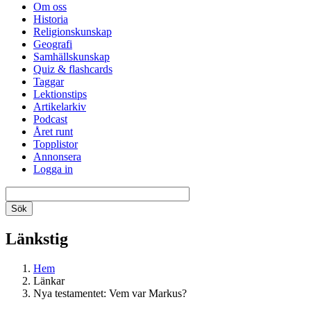
Om oss
Historia
Religionskunskap
Geografi
Samhällskunskap
Quiz & flashcards
Taggar
Lektionstips
Artikelarkiv
Podcast
Året runt
Topplistor
Annonsera
Logga in
Länkstig
Hem
Länkar
Nya testamentet: Vem var Markus?