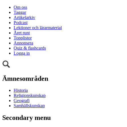
Om oss
Taggar
Artikelarkiv
Podcast
Lektioner och lärarmaterial
Året runt
Topplistor
Annonsera
Quiz & flashcards
Logga in
Ämnesområden
Historia
Religionskunskap
Geografi
Samhällskunskap
Secondary menu