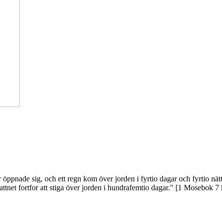
r öppnade sig, och ett regn kom över jorden i fyrtio dagar och fyrtio nät
vattnet fortfor att stiga över jorden i hundrafemtio dagar." [1 Mosebok 7 