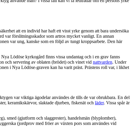
 verktyg använde man? I vissa fall kan vi få ledtrådar om en persons yrke
äkerhet att en individ har haft ett visst yrke genom att bara undersöka
ård var förslitningsskador som artros mycket vanligt. En annan
sonen var ung, kanske som en följd av tungt kroppsarbete. Den här
från Nya Lödöse kyrkogård finns vissa undantag och i en grav fanns
ion och servering av oblaten (brödet) och vinet vid
nattvarden
. Under
nen i Nya Lödöse-graven kan ha varit präst. Prästens roll var, i likhet
tygen var viktiga ägodelar användes de tills de var obrukbara. En del
ster, keramikskärvor, slaktade djurben, fiskenät och
läder
. Vissa spår är
rg), smed (gjutform och slaggrester), handelsmän (blyplomber),
bryggerska (jordprov med fröer av växten pors som användes vid