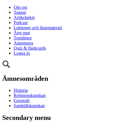
Om oss
Taggar
Artikelarkiv
Podcast
Lektioner och lärarmaterial
Året runt
Topplistor
Annonsera
Quiz & flashcards
Logga in
Ämnesområden
Historia
Religionskunskap
Geografi
Samhällskunskap
Secondary menu