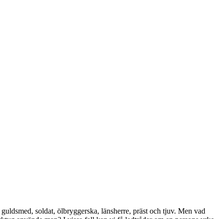
uldsmed, soldat, ölbryggerska, länsherre, präst och tjuv. Men vad