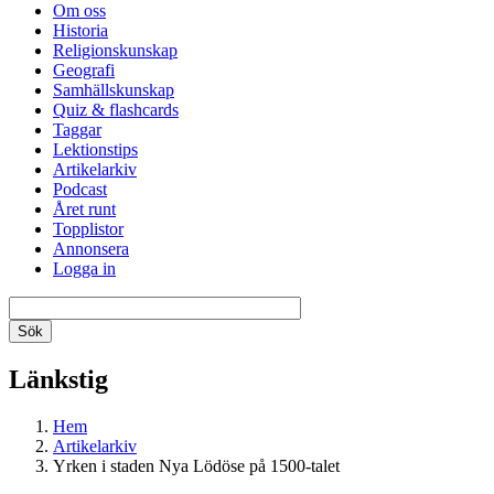
Om oss
Historia
Religionskunskap
Geografi
Samhällskunskap
Quiz & flashcards
Taggar
Lektionstips
Artikelarkiv
Podcast
Året runt
Topplistor
Annonsera
Logga in
Länkstig
Hem
Artikelarkiv
Yrken i staden Nya Lödöse på 1500-talet