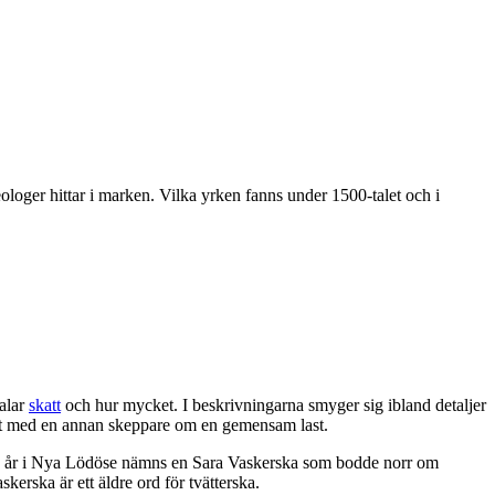
loger hittar i marken. Vilka yrken fanns under 1500-talet och i
talar
skatt
och hur mycket. I beskrivningarna smyger sig ibland detaljer
kt med en annan skeppare om en gemensam last.
rsta år i Nya Lödöse nämns en Sara Vaskerska som bodde norr om
skerska är ett äldre ord för tvätterska.