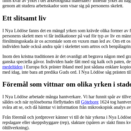
finns kvar av yrket i det arkeologiska materialet? Innebär yrket att någ
genom att studera arbetsskador som visar sig på personens skelett.
Ett slitsamt liv
I Nya Lödöse fanns det en mängd yrken som krävde olika former av fysisk
personens skelett men vi får indikationer på vad för typ av liv en mä
förslitningsskada är os acromiale som en vuxen man led av. Om ett os
individen hade också andra spår i skelettet som artros och benpålagringar
Inom den kristna traditionen är det ovanligt att begrava någon med gra
ganska speciella gåvor. Individen hade fått med sig kalk och paten, de
medeltiden
i Europa fick präster ibland med just sådana enklare kopior
med idag, inte bara att predika Guds ord. I Nya Lödöse såg prästen till d
Föremål som vittnar om olika yrken i stad
I Nya Lödöse arbetade många hantverkare. Vi har funnit spår av tillv
såldes och när nylöseborna förflyttades till
Göteborg
1624 tog hantverk
svåra att se, och då hämtar vi information från mikroskopisk analys a
Från föremål och jordprover känner vi till de här yrkena i Nya Lödös
repslagare eller skeppsbyggare (rep), slaktare (spåren av slakt finn
öltillverkning).