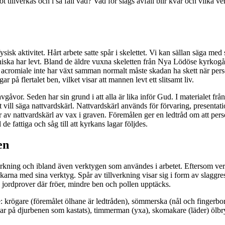
ot tillverkas och i så fall vad? Vad för slags avfall blir kvar och vilka
 aktivitet. Hårt arbete satte spår i skelettet. Vi kan sällan säga med s
nniska har levt. Bland de äldre vuxna skeletten från Nya Lödöse kyrkog
 acromiale inte har växt samman normalt måste skadan ha skett när per
 på flertalet ben, vilket visar att mannen levt ett slitsamt liv.
vgåvor. Seden har sin grund i att alla är lika inför Gud. I materialet 
t vill säga nattvardskärl. Nattvardskärl används för förvaring, presentat
 av nattvardskärl av vax i graven. Föremålen ger en ledtråd om att perso
e fattiga och såg till att kyrkans lagar följdes.
en
erkning och ibland även verktygen som användes i arbetet. Eftersom verk
arna med sina verktyg. Spår av tillverkning visar sig i form av slaggre
v jordprover där fröer, mindre ben och pollen upptäcks.
e: krögare (föremålet ölhane är ledtråden), sömmerska (nål och fingerbo
s kvar på djurbenen som kastats), timmerman (yxa), skomakare (läder) öl