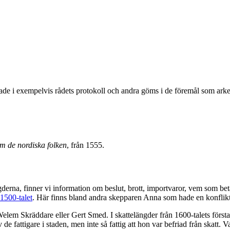
ade i exempelvis rådets protokoll och andra göms i de föremål som arkeo
m de nordiska folken
, från 1555.
gderna, finner vi information om beslut, brott, importvaror, vem som be
1500-talet
. Här finns bland andra skepparen Anna som hade en konfli
 Welem Skräddare eller Gert Smed. I skattelängder från 1600-talets fö
de fattigare i staden, men inte så fattig att hon var befriad från skatt. Va