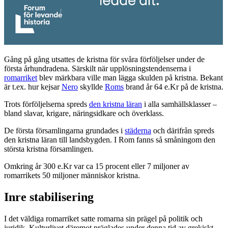
Gång på gång utsattes de kristna för svåra förföljelser under de
första århundradena. Särskilt när upplösningstendenserna i
romarriket
blev märkbara ville man lägga skulden på kristna. Bekant
är t.ex. hur kejsar
Nero
skyllde
Roms
brand år 64 e.Kr på de kristna.
Trots förföljelserna spreds
den kristna läran
i alla samhällsklasser –
bland slavar, krigare, näringsidkare och överklass.
De första församlingarna grundades i
städerna
och därifrån spreds
den kristna läran till landsbygden. I Rom fanns så småningom den
största kristna församlingen.
Omkring år 300 e.Kr var ca 15 procent eller 7 miljoner av
romarrikets 50 miljoner människor kristna.
Inre stabilisering
I det väldiga romarriket satte romarna sin prägel på politik och
juridik. Kulturlivet däremot präglades under denna tid av grekiskt