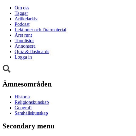
Om oss
Taggar
Artikelarkiv
Podcast
Lektioner och lärarmaterial
Året runt
Topplistor
Annonsera
Quiz & flashcards
Logga in
Ämnesområden
Historia
Religionskunskap
Geografi
Samhällskunskap
Secondary menu