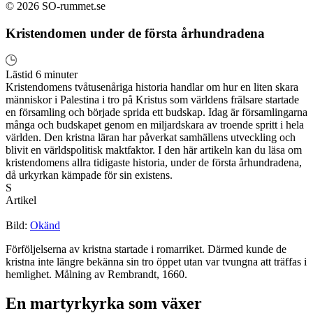
© 2026 SO-rummet.se
Kristendomen under de första århundradena
Lästid 6 minuter
Kristendomens tvåtusenåriga historia handlar om hur en liten skara
människor i Palestina i tro på Kristus som världens frälsare startade
en församling och började sprida ett budskap. Idag är församlingarna
många och budskapet genom en miljardskara av troende spritt i hela
världen. Den kristna läran har påverkat samhällens utveckling och
blivit en världspolitisk maktfaktor. I den här artikeln kan du läsa om
kristendomens allra tidigaste historia, under de första århundradena,
då urkyrkan kämpade för sin existens.
S
Artikel
Bild:
Okänd
Förföljelserna av kristna startade i romarriket. Därmed kunde de
kristna inte längre bekänna sin tro öppet utan var tvungna att träffas i
hemlighet. Målning av Rembrandt, 1660.
En martyrkyrka som växer