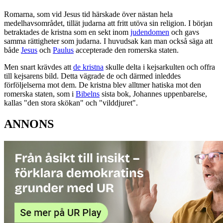
Romarna, som vid Jesus tid härskade över nästan hela
medelhavsområdet, tillät judarna att fritt utöva sin religion. I början
betraktades de kristna som en sekt inom
judendomen
och gavs
samma rättigheter som judarna. I huvudsak kan man också säga att
både
Jesus
och
Paulus
accepterade den romerska staten.
Men snart krävdes att
de kristna
skulle delta i kejsarkulten och offra
till kejsarens bild. Detta vägrade de och därmed inleddes
förföljelserna mot dem. De kristna blev alltmer hatiska mot den
romerska staten, som i
Bibelns
sista bok, Johannes uppenbarelse,
kallas "den stora skökan" och "vilddjuret".
ANNONS