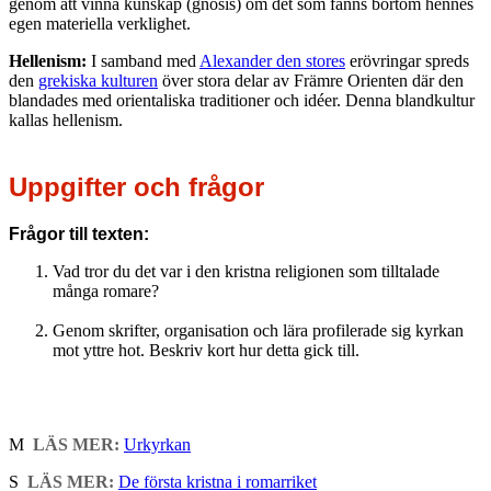
genom att vinna kunskap (gnosis) om det som fanns bortom hennes
egen materiella verklighet.
Hellenism:
I samband med
Alexander den stores
erövringar spreds
den
grekiska kulturen
över stora delar av Främre Orienten där den
blandades med orientaliska traditioner och idéer. Denna blandkultur
kallas hellenism.
Uppgifter och frågor
Frågor till texten:
Vad tror du det var i den kristna religionen som tilltalade
många romare?
Genom skrifter, organisation och lära profilerade sig kyrkan
mot yttre hot. Beskriv kort hur detta gick till.
M
LÄS MER:
Urkyrkan
S
LÄS MER:
De första kristna i romarriket