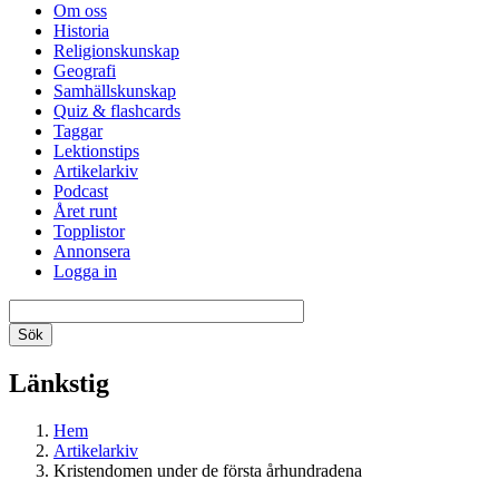
Om oss
Historia
Religionskunskap
Geografi
Samhällskunskap
Quiz & flashcards
Taggar
Lektionstips
Artikelarkiv
Podcast
Året runt
Topplistor
Annonsera
Logga in
Länkstig
Hem
Artikelarkiv
Kristendomen under de första århundradena