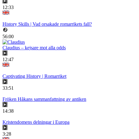
12:33
History Skills | Vad orsakade romarrikets fall?
56:00
Claudius – kejsare mot alla odds
12:47
Captivating History | Romarriket
33:51
Fröken Håkans sammanfattning av antiken
14:38
Kristendomens delningar i Europa
3:28