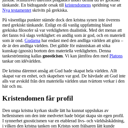
tänkande. En bidragande orsak till
kristendomens
spridning var att
Nya testamentet
skrivits på grekiska.
På väsentliga punkter stämde dock den kristna synen inte överens
med grekiskt tänkande. Enligt en då vanlig uppfattning bland
grekiska filosofer så var verkligheten dualistisk. Med det menas att
det fanns två slags verklighet: en andlig som är god, och en materiell
som är ond.
Gudarna
har endast med den andliga världen att göra –
de är den andliga världen. Det gällde för människan att söka
kunskap (gnosis) bortom den materiella verkligheten. Denna
tankeströmning kallas
gnosticism
. Vi kan jämföra den med
Platons
tankar om idévärlden.
De kristna däremot ansåg att Gud hade skapat hela världen. Allt
skapat var en enhet, och skapelsen var god. De hävdade att Gud inte
alls var avskild från den materiella världen utan tvärtom verkar i den
här och nu.
Kristendomen får profil
Den unga kristna kyrkan skulle lätt ha kunnat uppslukas av
hellenismen om den inte medvetet hade börjat skapa sin egen profil.
I synnerhet gnosticismen var en etablerad livs- och världsåskådning,
i vilken den kristna tanken om Kristus som frälsaren lätt kunde