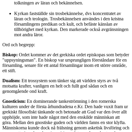
tolkningen av läran och bekännelsen.
Kyrkan fastställde sin trosbekännelse, dvs koncentratet av
läran och teologin. Trosbekännelsen användes i den kristna
församlingens predikan och kult, och befäste känslan av
tillhörighet med kyrkan. Den markerade också avgränsningen
mot andra läror.
Ord och begrepp:
Biskop:
Ordet kommer av det grekiska ordet episkopas som betyder
"uppsyningsman". En biskop var ursprungligen föreståndare för en
församling, senare för ett antal församlingar inom ett större område,
ett stift.
Dualism:
Ett trossystem som tänker sig att världen styrs av två
motsatta krafter, vanligen en helt och fullt god sådan och en
genomgående ond kraft.
Gnosticism:
En dominerande tankeströmning i den romerska
kulturen under de första århundradena e.Kr. Den hade vuxit fram ur
grekiskt filosofiskt tänkande och betonade att Gud var den över allt
upphöjde, som inte hade något med den enskilde människan att
göra. Mellan den gnostiske guden och världen fanns en stor klyfta.
Människorna kunde dock nå frälsning genom asketisk livsföring och