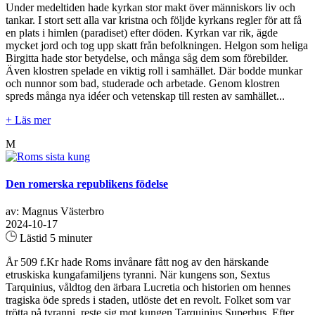
Under medeltiden hade kyrkan stor makt över människors liv och
tankar. I stort sett alla var kristna och följde kyrkans regler för att få
en plats i himlen (paradiset) efter döden. Kyrkan var rik, ägde
mycket jord och tog upp skatt från befolkningen. Helgon som heliga
Birgitta hade stor betydelse, och många såg dem som förebilder.
Även klostren spelade en viktig roll i samhället. Där bodde munkar
och nunnor som bad, studerade och arbetade. Genom klostren
spreds många nya idéer och vetenskap till resten av samhället...
+ Läs mer
M
Den romerska republikens födelse
av: Magnus Västerbro
2024-10-17
Lästid 5 minuter
År 509 f.Kr hade Roms invånare fått nog av den härskande
etruskiska kungafamiljens tyranni. När kungens son, Sextus
Tarquinius, våldtog den ärbara Lucretia och historien om hennes
tragiska öde spreds i staden, utlöste det en revolt. Folket som var
trötta på tyranni, reste sig mot kungen Tarquinius Superbus. Efter