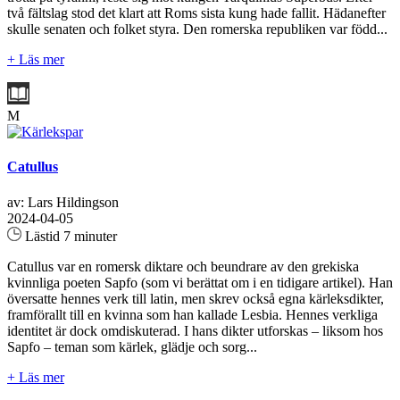
två fältslag stod det klart att Roms sista kung hade fallit. Hädanefter
skulle senaten och folket styra. Den romerska republiken var född...
+ Läs mer
M
Catullus
av: Lars Hildingson
2024-04-05
Lästid 7 minuter
Catullus var en romersk diktare och beundrare av den grekiska
kvinnliga poeten Sapfo (som vi berättat om i en tidigare artikel). Han
översatte hennes verk till latin, men skrev också egna kärleksdikter,
framförallt till en kvinna som han kallade Lesbia. Hennes verkliga
identitet är dock omdiskuterad. I hans dikter utforskas – liksom hos
Sapfo – teman som kärlek, glädje och sorg...
+ Läs mer