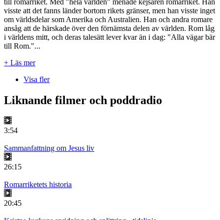
till romarriket. Med "hela världen" menade kejsaren romarriket. Han
visste att det fanns länder bortom rikets gränser, men han visste inget
om världsdelar som Amerika och Australien. Han och andra romare
ansåg att de härskade över den förnämsta delen av världen. Rom låg
i världens mitt, och deras talesätt lever kvar än i dag: "Alla vägar bär
till Rom."...
+ Läs mer
Visa fler
Liknande filmer och poddradio
3:54
Sammanfattning om Jesus liv
26:15
Romarriketets historia
20:45