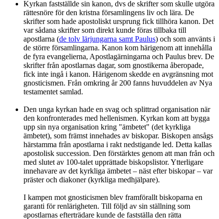
Kyrkan fastställde sin kanon, dvs de skrifter som skulle utgöra
rättesnöre för den kristna församlingens liv och lära. De
skrifter som hade apostoliskt ursprung fick tillhöra kanon. Det
var sådana skrifter som direkt kunde föras tillbaka till
apostlarna (
de tolv lärjungarna samt Paulus
) och som använts i
de större församlingarna. Kanon kom härigenom att innehålla
de fyra evangelierna, Apostlagärningarna och Paulus brev. De
skrifter från apostlarnas dagar, som gnostikerna åberopade,
fick inte ingå i kanon. Härigenom skedde en avgränsning mot
gnosticismen. Från omkring år 200 fanns huvuddelen av Nya
testamentet samlad.
Den unga kyrkan hade en svag och splittrad organisation när
den konfronterades med hellenismen. Kyrkan kom att bygga
upp sin nya organisation kring "ämbetet" (det kyrkliga
ämbetet), som främst innehades av biskopar. Biskopen ansågs
härstamma från apostlarna i rakt nedstigande led. Detta kallas
apostolisk succession. Den förstärktes genom att man från och
med slutet av 100-talet upprättade biskopslistor. Ytterligare
innehavare av det kyrkliga ämbetet – näst efter biskopar – var
präster och diakoner (kyrkliga medhjälpare).
I kampen mot gnosticismen blev framförallt biskoparna en
garanti för renlärigheten. Till följd av sin ställning som
apostlarnas efterträdare kunde de fastställa den rätta