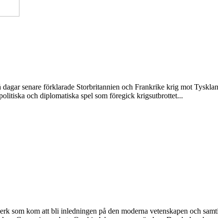
dagar senare förklarade Storbritannien och Frankrike krig mot Tyskland
litiska och diplomatiska spel som föregick krigsutbrottet...
verk som kom att bli inledningen på den moderna vetenskapen och samtidi