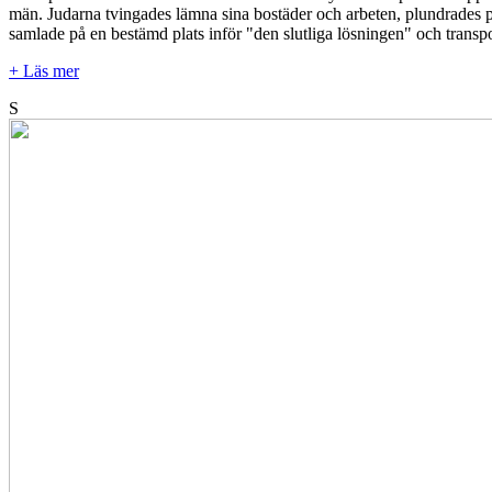
män. Judarna tvingades lämna sina bostäder och arbeten, plundrades på
samlade på en bestämd plats inför "den slutliga lösningen" och transpor
+ Läs mer
S