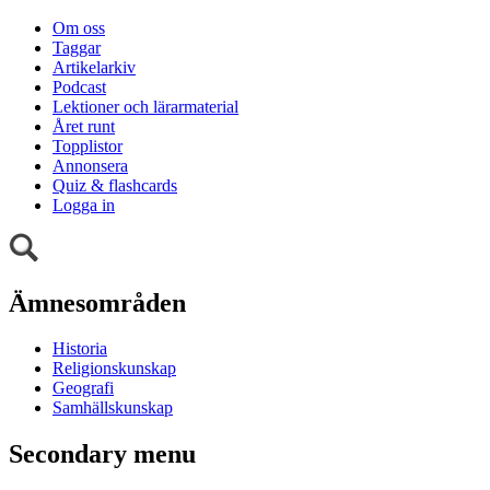
Om oss
Taggar
Artikelarkiv
Podcast
Lektioner och lärarmaterial
Året runt
Topplistor
Annonsera
Quiz & flashcards
Logga in
Ämnesområden
Historia
Religionskunskap
Geografi
Samhällskunskap
Secondary menu