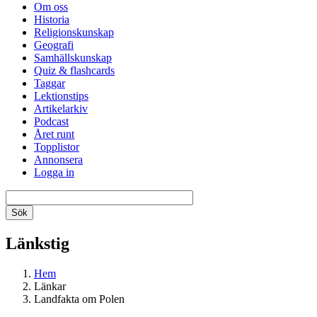
Om oss
Historia
Religionskunskap
Geografi
Samhällskunskap
Quiz & flashcards
Taggar
Lektionstips
Artikelarkiv
Podcast
Året runt
Topplistor
Annonsera
Logga in
Länkstig
Hem
Länkar
Landfakta om Polen