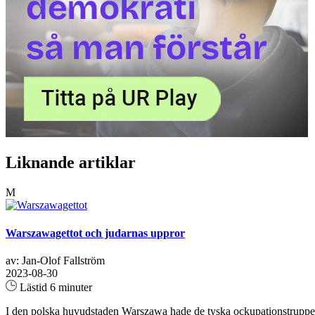
Liknande artiklar
M
Warszawagettot och judarnas uppror
av: Jan-Olof Fallström
2023-08-30
Lästid 6 minuter
I den polska huvudstaden Warszawa hade de tyska ockupationstrupperna