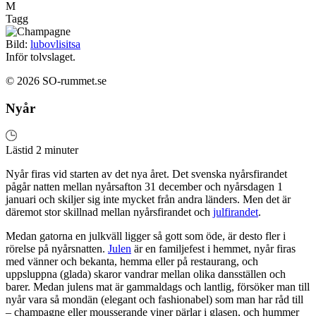
M
Tagg
Bild:
lubovlisitsa
Inför tolvslaget.
© 2026 SO-rummet.se
Nyår
Lästid 2 minuter
Nyår firas vid starten av det nya året. Det svenska nyårsfirandet
pågår natten mellan nyårsafton 31 december och nyårsdagen 1
januari och skiljer sig inte mycket från andra länders. Men det är
däremot stor skillnad mellan nyårsfirandet och
julfirandet
.
Medan gatorna en julkväll ligger så gott som öde, är desto fler i
rörelse på nyårsnatten.
Julen
är en familjefest i hemmet, nyår firas
med vänner och bekanta, hemma eller på restaurang, och
uppsluppna (glada) skaror vandrar mellan olika dansställen och
barer. Medan julens mat är gammaldags och lantlig, försöker man till
nyår vara så mondän (elegant och fashionabel) som man har råd till
– champagne eller mousserande viner pärlar i glasen, och hummer