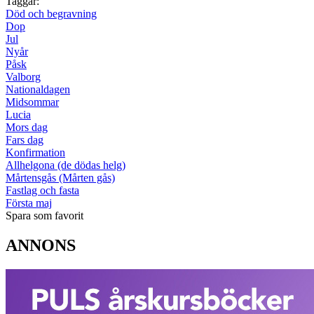
Taggar:
Död och begravning
Dop
Jul
Nyår
Påsk
Valborg
Nationaldagen
Midsommar
Lucia
Mors dag
Fars dag
Konfirmation
Allhelgona (de dödas helg)
Mårtensgås (Mårten gås)
Fastlag och fasta
Första maj
Spara som favorit
ANNONS