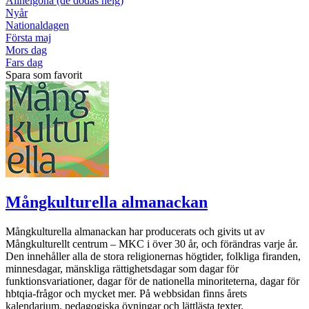
Allhelgona (de dödas helg)
Nyår
Nationaldagen
Första maj
Mors dag
Fars dag
Spara som favorit
Mångkulturella almanackan
Mångkulturella almanackan har producerats och givits ut av
Mångkulturellt centrum – MKC i över 30 år, och förändras varje år.
Den innehåller alla de stora religionernas högtider, folkliga firanden,
minnesdagar, mänskliga rättighetsdagar som dagar för
funktionsvariationer, dagar för de nationella minoriteterna, dagar för
hbtqia-frågor och mycket mer. På webbsidan finns årets
kalendarium, pedagogiska övningar och lättlästa texter.