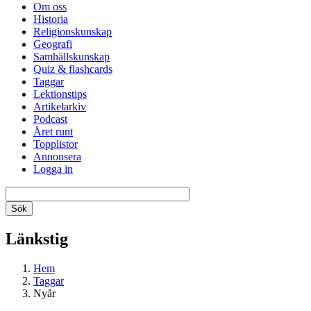
Om oss
Historia
Religionskunskap
Geografi
Samhällskunskap
Quiz & flashcards
Taggar
Lektionstips
Artikelarkiv
Podcast
Året runt
Topplistor
Annonsera
Logga in
Länkstig
Hem
Taggar
Nyår