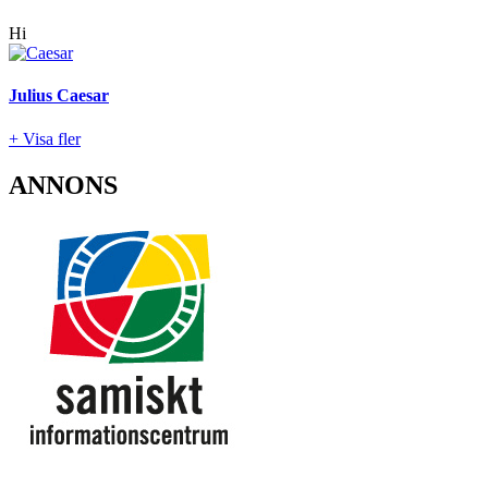
Hi
Julius Caesar
+ Visa fler
ANNONS