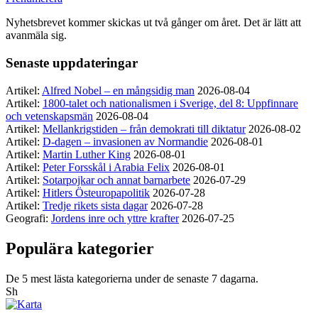
Nyhetsbrevet kommer skickas ut två gånger om året. Det är lätt att
avanmäla sig.
Senaste uppdateringar
Artikel:
Alfred Nobel – en mångsidig man
2026-08-04
Artikel:
1800-talet och nationalismen i Sverige, del 8: Uppfinnare
och vetenskapsmän
2026-08-04
Artikel:
Mellankrigstiden – från demokrati till diktatur
2026-08-02
Artikel:
D-dagen – invasionen av Normandie
2026-08-01
Artikel:
Martin Luther King
2026-08-01
Artikel:
Peter Forsskål i Arabia Felix
2026-08-01
Artikel:
Sotarpojkar och annat barnarbete
2026-07-29
Artikel:
Hitlers Östeuropapolitik
2026-07-28
Artikel:
Tredje rikets sista dagar
2026-07-28
Geografi:
Jordens inre och yttre krafter
2026-07-25
Populära kategorier
De 5 mest lästa kategorierna under de senaste 7 dagarna.
Sh