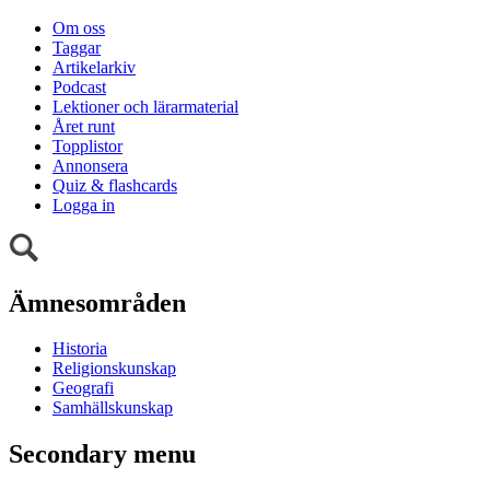
Om oss
Taggar
Artikelarkiv
Podcast
Lektioner och lärarmaterial
Året runt
Topplistor
Annonsera
Quiz & flashcards
Logga in
Ämnesområden
Historia
Religionskunskap
Geografi
Samhällskunskap
Secondary menu