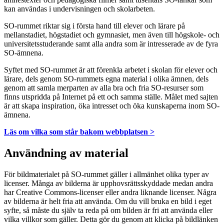
kan användas i undervisningen och skolarbeten.
SO-rummet riktar sig i första hand till elever och lärare på
mellanstadiet, högstadiet och gymnasiet, men även till högskole- och
universitetsstuderande samt alla andra som är intresserade av de fyra
SO-ämnena.
Syftet med SO-rummet är att förenkla arbetet i skolan för elever och
lärare, dels genom SO-rummets egna material i olika ämnen, dels
genom att samla merparten av alla bra och fria SO-resurser som
finns utspridda på Internet på ett och samma ställe. Målet med sajten
är att skapa inspiration, öka intresset och öka kunskaperna inom SO-
ämnena.
Läs om vilka som står bakom webbplatsen >
Användning av material
För bildmaterialet på SO-rummet gäller i allmänhet olika typer av
licenser. Många av bilderna är upphovsrättsskyddade medan andra
har Creative Commons-licenser eller andra liknande licenser. Några
av bilderna är helt fria att använda. Om du vill bruka en bild i eget
syfte, så måste du själv ta reda på om bilden är fri att använda eller
vilka villkor som gäller. Detta gör du genom att klicka på bildlänken