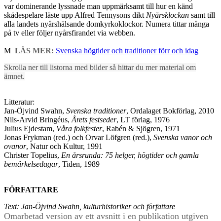
var dominerande lyssnade man uppmärksamt till hur en känd
skådespelare läste upp Alfred Tennysons dikt
Nyårsklockan
samt till
alla landets nyårshälsande domkyrkoklockor. Numera tittar många
på tv eller följer nyårsfirandet via webben.
M
LÄS MER:
Svenska högtider och traditioner förr och idag
Skrolla ner till listorna med bilder så hittar du mer material om
ämnet.
Litteratur:
Jan-Öjvind Swahn,
Svenska traditioner
, Ordalaget Bokförlag, 2010
Nils-Arvid Bringéus,
Årets festseder
, LT förlag, 1976
Julius Ejdestam,
Våra folkfester
, Rabén & Sjögren, 1971
Jonas Frykman (red.) och Orvar Löfgren (red.),
Svenska vanor och
ovanor
, Natur och Kultur, 1991
Christer Topelius,
En årsrunda: 75 helger, högtider och gamla
bemärkelsedagar
, Tiden, 1989
FÖRFATTARE
Text: Jan-Öjvind Swahn, kulturhistoriker och författare
Omarbetad version av ett avsnitt i en publikation utgiven