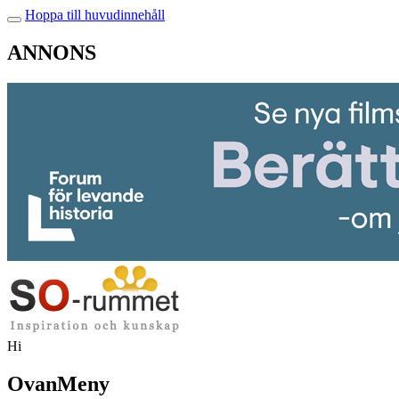
Hoppa till huvudinnehåll
ANNONS
Hi
OvanMeny