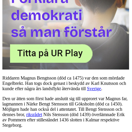
Riddaren Magnus Bengtsson (död ca 1475) var den som mördade
Engelbrekt. Han togs dock genast i beskydd av Karl Knutsson och
kunde efter några års landsflykt återvända till
Sverige
.
Den ur ätten som först hade anslutit sig till upproret var Magnus far,
lagmannen i Närke Bengt Stensson till Göksholm (död ca 1450).
Möjligen hade han också del i attentatet. Till Bengt Stensson och
dennes bror,
riksrådet
Nils Stensson (död 1439) överlämnade Erik
av Pommern efter stilleståndet 1436 slotten i Kalmar respektive
Stegeborg.