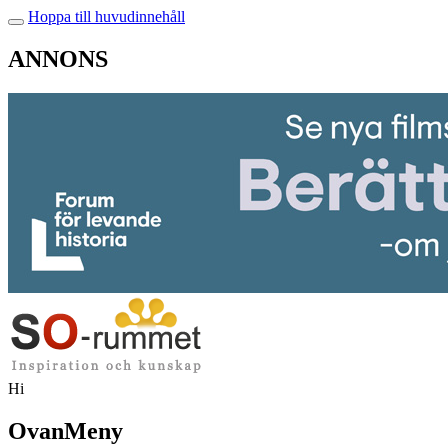
Hoppa till huvudinnehåll
ANNONS
Hi
OvanMeny