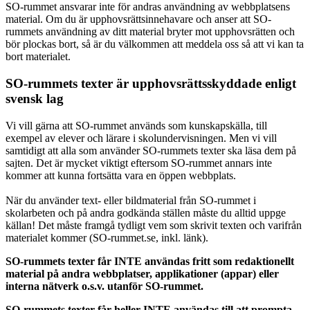
SO-rummet ansvarar inte för andras användning av webbplatsens
material. Om du är upphovsrättsinnehavare och anser att SO-
rummets användning av ditt material bryter mot upphovsrätten och
bör plockas bort, så är du välkommen att meddela oss så att vi kan ta
bort materialet.
SO-rummets texter är upphovsrättsskyddade enligt
svensk lag
Vi vill gärna att SO-rummet används som kunskapskälla, till
exempel av elever och lärare i skolundervisningen. Men vi vill
samtidigt att alla som använder SO-rummets texter ska läsa dem på
sajten. Det är mycket viktigt eftersom SO-rummet annars inte
kommer att kunna fortsätta vara en öppen webbplats.
När du använder text- eller bildmaterial från SO-rummet i
skolarbeten och på andra godkända ställen måste du alltid uppge
källan! Det måste framgå tydligt vem som skrivit texten och varifrån
materialet kommer (SO-rummet.se, inkl. länk).
SO-rummets texter får INTE användas fritt som redaktionellt
material på andra webbplatser, applikationer (appar) eller
interna nätverk o.s.v. utanför SO-rummet.
SO-rummets texter får heller INTE användas till att prompta