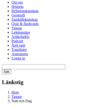
Om oss
Historia
Religionskunskap
Geografi
Samhällskunskap
Quiz & flashcards
Taggar
Lektionstips
Artikelarkiv
Podcast
Året runt
Topplistor
Annonsera
Logga in
Länkstig
Hem
Taggar
Natt och Dag