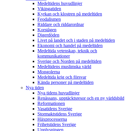
Medeltidens huvudlinjer
Vikingatiden
Kyrkan och klostren på medeltiden
Feodalismen
Riddare och riddarordnar
Korstågen
Digerdöden
Livet på landet och i staden på medeltiden
Ekonomi och handel på medeltiden
Medeltida vetenskap, teknik och
kommunikationer
Sverige och Norden på medeltiden
Medeltidens muslimska värld
Mongolerna
Medeltida krig och försvar
Kända personer på medeltiden
Nya tiden
Nya tidens huvudlinjer
Renässans, upptäcktsresor och en ny världsbild
Reformationen
Vasatidens Sverige
Stormaktstidens Sverige
Häxprocesserna
Frihetstidens Sverige
Upplysningen