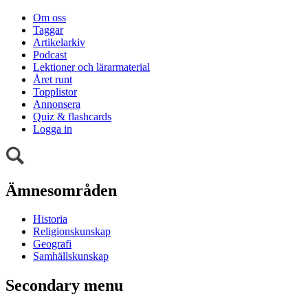
Om oss
Taggar
Artikelarkiv
Podcast
Lektioner och lärarmaterial
Året runt
Topplistor
Annonsera
Quiz & flashcards
Logga in
Ämnesområden
Historia
Religionskunskap
Geografi
Samhällskunskap
Secondary menu