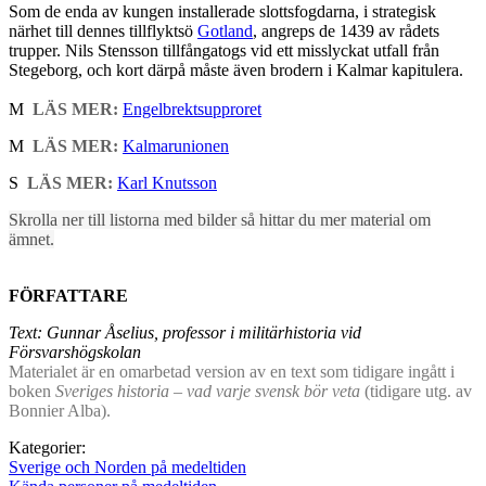
Som de enda av kungen installerade slottsfogdarna, i strategisk
närhet till dennes tillflyktsö
Gotland
, angreps de 1439 av rådets
trupper. Nils Stensson tillfångatogs vid ett misslyckat utfall från
Stegeborg, och kort därpå måste även brodern i Kalmar kapitulera.
M
LÄS MER:
Engelbrektsupproret
M
LÄS MER:
Kalmarunionen
S
LÄS MER:
Karl Knutsson
Skrolla ner till listorna med bilder så hittar du mer material om
ämnet.
FÖRFATTARE
Text: Gunnar Åselius, professor i militärhistoria vid
Försvarshögskolan
Materialet är en omarbetad version av en text som tidigare ingått i
boken
Sveriges historia – vad varje svensk bör veta
(tidigare utg. av
Bonnier Alba).
Kategorier:
Sverige och Norden på medeltiden