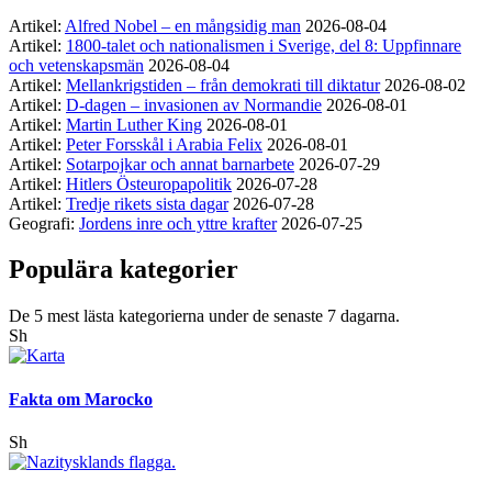
Artikel:
Alfred Nobel – en mångsidig man
2026-08-04
Artikel:
1800-talet och nationalismen i Sverige, del 8: Uppfinnare
och vetenskapsmän
2026-08-04
Artikel:
Mellankrigstiden – från demokrati till diktatur
2026-08-02
Artikel:
D-dagen – invasionen av Normandie
2026-08-01
Artikel:
Martin Luther King
2026-08-01
Artikel:
Peter Forsskål i Arabia Felix
2026-08-01
Artikel:
Sotarpojkar och annat barnarbete
2026-07-29
Artikel:
Hitlers Östeuropapolitik
2026-07-28
Artikel:
Tredje rikets sista dagar
2026-07-28
Geografi:
Jordens inre och yttre krafter
2026-07-25
Populära kategorier
De 5 mest lästa kategorierna under de senaste 7 dagarna.
Sh
Fakta om Marocko
Sh