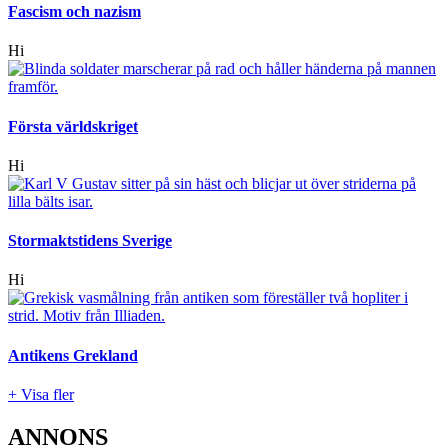
Fascism och nazism
Hi
Första världskriget
Hi
Stormaktstidens Sverige
Hi
Antikens Grekland
+ Visa fler
ANNONS