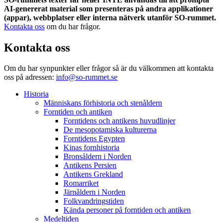
AI-genererat material som presenteras på andra applikationer
(appar), webbplatser eller interna nätverk utanför SO-rummet.
Kontakta oss
om du har frågor.
Kontakta oss
Om du har synpunkter eller frågor så är du välkommen att kontakta
oss på adressen:
info@so-rummet.se
Historia
Människans förhistoria och stenåldern
Forntiden och antiken
Forntidens och antikens huvudlinjer
De mesopotamiska kulturerna
Forntidens Egypten
Kinas fornhistoria
Bronsåldern i Norden
Antikens Persien
Antikens Grekland
Romarriket
Järnåldern i Norden
Folkvandringstiden
Kända personer på forntiden och antiken
Medeltiden