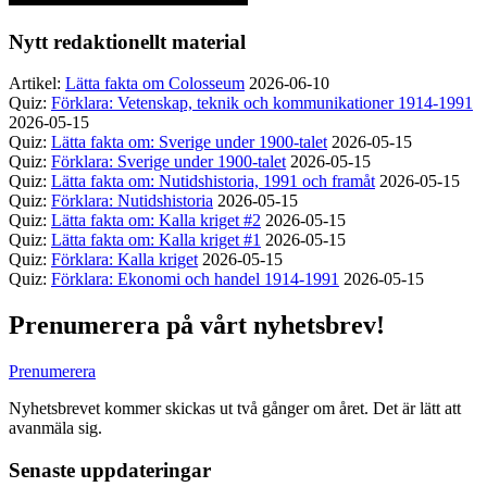
Nytt redaktionellt material
Artikel:
Lätta fakta om Colosseum
2026-06-10
Quiz:
Förklara: Vetenskap, teknik och kommunikationer 1914-1991
2026-05-15
Quiz:
Lätta fakta om: Sverige under 1900-talet
2026-05-15
Quiz:
Förklara: Sverige under 1900-talet
2026-05-15
Quiz:
Lätta fakta om: Nutidshistoria, 1991 och framåt
2026-05-15
Quiz:
Förklara: Nutidshistoria
2026-05-15
Quiz:
Lätta fakta om: Kalla kriget #2
2026-05-15
Quiz:
Lätta fakta om: Kalla kriget #1
2026-05-15
Quiz:
Förklara: Kalla kriget
2026-05-15
Quiz:
Förklara: Ekonomi och handel 1914-1991
2026-05-15
Prenumerera på vårt nyhetsbrev!
Prenumerera
Nyhetsbrevet kommer skickas ut två gånger om året. Det är lätt att
avanmäla sig.
Senaste uppdateringar