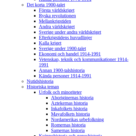
Det korta 1900-talet
Första världskriget
Ryska revolutionen
Mellankrigstiden
Andra världskriget
Sverige under andra världskriget
Efterkrigstidens huvudlinjer
Kalla kriget
Sverige under 1900-talet
Ekonomi och handel 1914-1991
Vetenskap, teknik och kommunikationer 1914-
1991
Annan 1900-talshistoria
Kända personer 1914-1991
Nutidshistoria
Historiska teman
Urfolk och minoriteter
Aboriginernas historia
Aztekernas historia
Inkafolkets historia
Mayafolkets historia
Nordamerikas urbefolkning
Romernas historia
Samernas historia
Kvinnohistoria och genushistoria