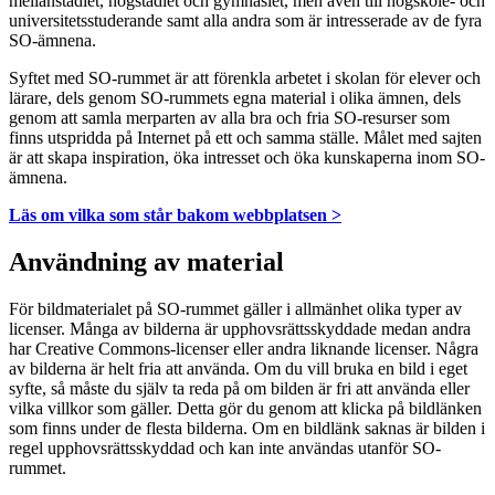
mellanstadiet, högstadiet och gymnasiet, men även till högskole- och
universitetsstuderande samt alla andra som är intresserade av de fyra
SO-ämnena.
Syftet med SO-rummet är att förenkla arbetet i skolan för elever och
lärare, dels genom SO-rummets egna material i olika ämnen, dels
genom att samla merparten av alla bra och fria SO-resurser som
finns utspridda på Internet på ett och samma ställe. Målet med sajten
är att skapa inspiration, öka intresset och öka kunskaperna inom SO-
ämnena.
Läs om vilka som står bakom webbplatsen >
Användning av material
För bildmaterialet på SO-rummet gäller i allmänhet olika typer av
licenser. Många av bilderna är upphovsrättsskyddade medan andra
har Creative Commons-licenser eller andra liknande licenser. Några
av bilderna är helt fria att använda. Om du vill bruka en bild i eget
syfte, så måste du själv ta reda på om bilden är fri att använda eller
vilka villkor som gäller. Detta gör du genom att klicka på bildlänken
som finns under de flesta bilderna. Om en bildlänk saknas är bilden i
regel upphovsrättsskyddad och kan inte användas utanför SO-
rummet.