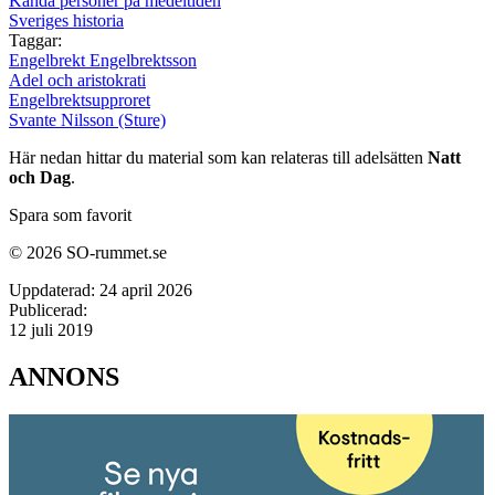
Kända personer på medeltiden
Sveriges historia
Taggar:
Engelbrekt Engelbrektsson
Adel och aristokrati
Engelbrektsupproret
Svante Nilsson (Sture)
Här nedan hittar du material som kan relateras till adelsätten
Natt
och Dag
.
Spara som favorit
© 2026 SO-rummet.se
Uppdaterad:
24 april 2026
Publicerad:
12 juli 2019
ANNONS