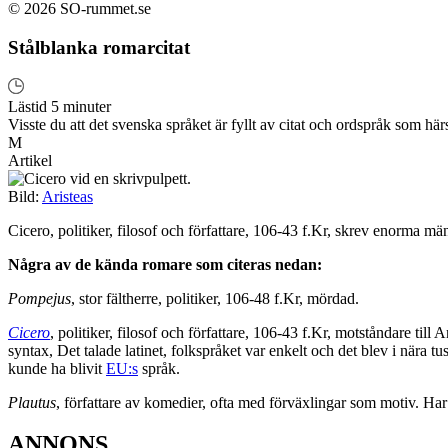
© 2026 SO-rummet.se
Stålblanka romarcitat
Lästid 5 minuter
Visste du att det svenska språket är fyllt av citat och ordspråk som h
M
Artikel
Bild:
Aristeas
Cicero, politiker, filosof och författare, 106-43 f.Kr, skrev enorma mä
Några av de kända romare som citeras nedan:
Pompejus
, stor fältherre, politiker, 106-48 f.Kr, mördad.
Cicero
, politiker, filosof och författare, 106-43 f.Kr, motståndare til
syntax, Det talade latinet, folkspråket var enkelt och det blev i nära 
kunde ha blivit
EU:s
språk.
Plautus
, författare av komedier, ofta med förväxlingar som motiv. Har
ANNONS