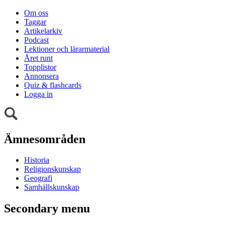
Om oss
Taggar
Artikelarkiv
Podcast
Lektioner och lärarmaterial
Året runt
Topplistor
Annonsera
Quiz & flashcards
Logga in
Ämnesområden
Historia
Religionskunskap
Geografi
Samhällskunskap
Secondary menu