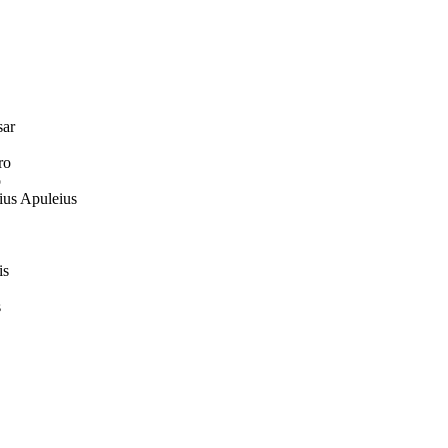
ar
ro
o
us Apuleius
is
s