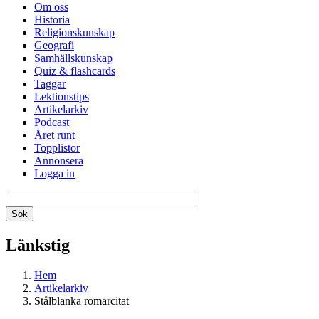
Om oss
Historia
Religionskunskap
Geografi
Samhällskunskap
Quiz & flashcards
Taggar
Lektionstips
Artikelarkiv
Podcast
Året runt
Topplistor
Annonsera
Logga in
Länkstig
Hem
Artikelarkiv
Stålblanka romarcitat