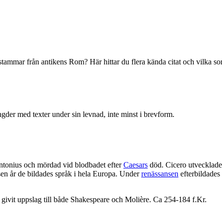
ärstammar från antikens Rom? Här hittar du flera kända citat och vilka s
ngder med texter under sin levnad, inte minst i brevform.
l Antonius och mördad vid blodbadet efter
Caesars
död. Cicero utvecklade d
tusen år de bildades språk i hela Europa. Under
renässansen
efterbildades
 givit uppslag till både Shakespeare och Molière. Ca 254-184 f.Kr.