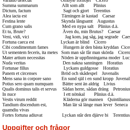
Variatio delectat Ombyte förnöjer Cicero
Summa summarum Allt som allt Plinius
Dictum, factum Sagt och gjort Terentius
Alea iacta est Tärningen är kastad Caesar
Festina lente Skynda långsamt Augustus
Cum grano salis Med en nypa salt Plinius d.ä.
Et tu, Brute? Även du, min Brutus? Caesar
Veni, vidi, vici Jag kom, jag såg, jag segrade Caes
Fortuna caeca est Lyckan är blind Cicero
Cibi condimentum fames Hungern är den bästa kryddan Cice
Ut sementem feceris, ita metes Som man sår får man skörda Cicer
Mater artium necessitas Nöden är uppfinningarna moder Luci
Nuda veritas Den nakna sanningen Horatius
Fortunae fillus Lyckans guldgosse Horatius
Panem et circenses Bröd och skådespel Juvenalis
Mens sana in corpore sano En sund själ i en sund kropp Juvenal
Potius sero quam numquam Bättre sent än aldrig Livius
Qualis dominus talis et servus Sådan herre, sådan dräng Petroniu
In nuce I ett nötskal Plinius d.ä.
Vestis virum reddit Kläderna gör mannen Quintilianus
Tandium discendum est, Man lär så länge man lever Seneca
quamdiu vivas
Fortes fortuna adiuvat Lyckan står den djärve bi Terentius
Uppgifter och frågor