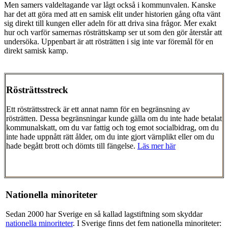
Men samers valdeltagande var lågt också i kommunvalen. Kanske
har det att göra med att en samisk elit under historien gång ofta vänt
sig direkt till kungen eller adeln för att driva sina frågor. Mer exakt
hur och varför samernas rösträttskamp ser ut som den gör återstår att
undersöka. Uppenbart är att rösträtten i sig inte var föremål för en
direkt samisk kamp.
Rösträttsstreck
Ett rösträttsstreck är ett annat namn för en begränsning av
rösträtten. Dessa begränsningar kunde gälla om du inte hade betalat
kommunalskatt, om du var fattig och tog emot socialbidrag, om du
inte hade uppnått rätt ålder, om du inte gjort värnplikt eller om du
hade begått brott och dömts till fängelse.
Läs mer här
Nationella minoriteter
Sedan 2000 har Sverige en så kallad lagstiftning som skyddar
nationella minoriteter
. I Sverige finns det fem nationella minoriteter: