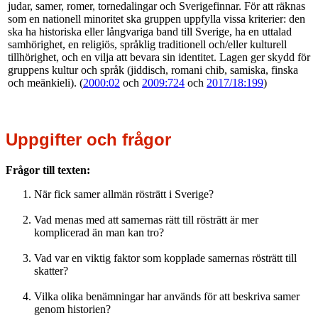
judar, samer, romer, tornedalingar och Sverigefinnar. För att räknas
som en nationell minoritet ska gruppen uppfylla vissa kriterier: den
ska ha historiska eller långvariga band till Sverige, ha en uttalad
samhörighet, en religiös, språklig traditionell och/eller kulturell
tillhörighet, och en vilja att bevara sin identitet. Lagen ger skydd för
gruppens kultur och språk (jiddisch, romani chib, samiska, finska
och meänkieli). (
2000:02
och
2009:724
och
2017/18:199
)
Uppgifter och frågor
Frågor till texten:
När fick samer allmän rösträtt i Sverige?
Vad menas med att samernas rätt till rösträtt är mer
komplicerad än man kan tro?
Vad var en viktig faktor som kopplade samernas rösträtt till
skatter?
Vilka olika benämningar har används för att beskriva samer
genom historien?