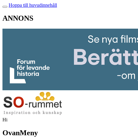
Hoppa till huvudinnehåll
ANNONS
Hi
OvanMeny