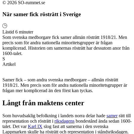
© 2026 SO-rummet.se
När samer fick rösträtt i Sverige
Lästid 6 minuter
Som svenska medborgare fick samer allmän rösträtt 1918/21. Men
precis som för andra nationella minoritetsgrupper är frågan
komplicerad. Historien om samernas rösträtt har dessutom anor från
1600-talet.
S
Artikel
Samer fick – som andra svenska medborgare – allmän rösträtt
1918/21. Men precis som för andra nationella minoritetsgrupper är
frågan mer komplicerad än den först kan tyckas.
Långt från maktens center
Som huvudsaklig befolkning i landets norra delar hade
samer
rätt till
representation och rösträtt i
riksdagens
bondestånd ända sedan 1600-
talet. Det var
Karl IX
slog fast att samerna i den svenska
Lappmarken skulle ha rösträtt och representation i ståndsriksdagen.