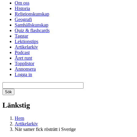
Om oss
Historia
Religionskunskap
Geografi
Samhällskunskap
Quiz & flashcards
Taggar
Lektionstips
Artikelarkiv
Podcast
Året runt
Topplistor
Annonsera
Logga in
Länkstig
Hem
Artikelarkiv
När samer fick rösträtt i Sverige