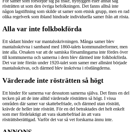
För samer som försörjde sig på fiske, nybyggen eller annat såg
rösträtten ut som den övriga befolkningen. Det fanns alltså inte
någon lagstiftning som skilde ut samer som etnisk grupp, men en rad
olika regelverk som ibland hindrade individuella samer från att rösta.
Alla var inte folkbokförda
Ett sådant hinder var mantalsskrivningen. Många samer blev
mantalsskrivna i samband med 1860-talets kommunalreformer, men
inte alla. Orsaken var att de samiska församlingarna inte fördes över
till kommunerna och samerna i dem blev därmed inte folkbokförda.
Det var inte förrän under 1920-talet som samer mer allmänt började
mantalsskrivas, och därmed blev inskrivna i röstlängderna.
Värderade inte rösträtten så högt
Ett hinder för samerna var dessutom samerna själva. Det finns en del
tecken på att de inte alltid värderade rösträtten så högt. I vissa
områden där samer var skattebefriade, och därmed utan rösträtt,
krävde de heller inte rösträtt. För en del betraktades det helt enkelt
som mer fördelaktigt att vara skattebefriad än att vara
rösträttsberättigad. Varför det var så vet forskarna ännu inte.