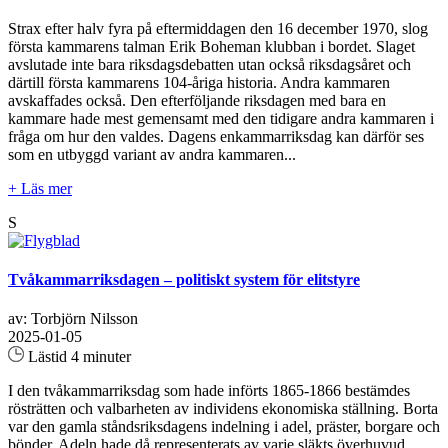
Strax efter halv fyra på eftermiddagen den 16 december 1970, slog
första kammarens talman Erik Boheman klubban i bordet. Slaget
avslutade inte bara riksdagsdebatten utan också riksdagsåret och
därtill första kammarens 104-åriga historia. Andra kammaren
avskaffades också. Den efterföljande riksdagen med bara en
kammare hade mest gemensamt med den tidigare andra kammaren i
fråga om hur den valdes. Dagens enkammarriksdag kan därför ses
som en utbyggd variant av andra kammaren...
+ Läs mer
S
Tvåkammarriksdagen – politiskt system för elitstyre
av: Torbjörn Nilsson
2025-01-05
Lästid 4 minuter
I den tvåkammarriksdag som hade införts 1865-1866 bestämdes
rösträtten och valbarheten av individens ekonomiska ställning. Borta
var den gamla ståndsriksdagens indelning i adel, präster, borgare och
bönder. Adeln hade då representerats av varje släkts överhuvud.