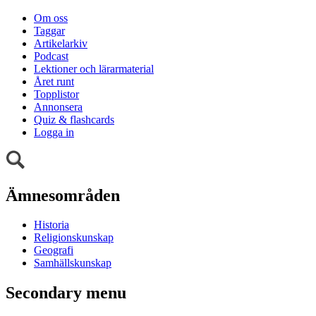
Om oss
Taggar
Artikelarkiv
Podcast
Lektioner och lärarmaterial
Året runt
Topplistor
Annonsera
Quiz & flashcards
Logga in
Ämnesområden
Historia
Religionskunskap
Geografi
Samhällskunskap
Secondary menu