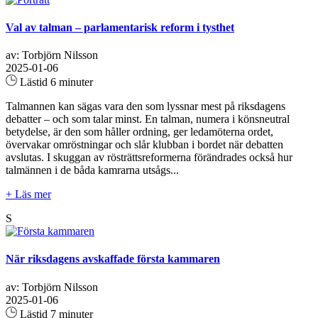
Val av talman – parlamentarisk reform i tysthet
av: Torbjörn Nilsson
2025-01-06
Lästid 6 minuter
Talmannen kan sägas vara den som lyssnar mest på riksdagens
debatter – och som talar minst. En talman, numera i könsneutral
betydelse, är den som håller ordning, ger ledamöterna ordet,
övervakar omröstningar och slår klubban i bordet när debatten
avslutas. I skuggan av rösträttsreformerna förändrades också hur
talmännen i de båda kamrarna utsågs...
+ Läs mer
S
När riksdagens avskaffade första kammaren
av: Torbjörn Nilsson
2025-01-06
Lästid 7 minuter