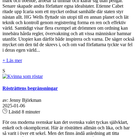
mark och boende, arbetar få timmar och klarar sig utan pengar.
Senare skapade andra författare egna idealstater. Etienne Cabet
ritade upp Icaria som ett mycket ordnat samhälle där staten styr
nästan allt. HG Wells flyttade sin utopi till en annan planet och lät
teknik och kontroll genom registrering forma en ren och effektiv
värld. Samtidigt visar flera exempel att drömmen om ordning kan
innebära hårda regler, övervakning och att vissa människor hamnar
utanför. Utopier kan därför både inspirera och varna. De säger också
mycket om den tid de skrevs i, och om vad författarna tyckte var fel
i deras egen värld...
+ Läs mer
S
Rösträttens begränsningar
av: Jenny Björkman
2025-01-06
Lästid 8 minuter
För oss moderna svenskar kan det svenska valet tyckas självklart,
enkelt och okomplicerat. Här är rösträtten allmän och lika, och har
så varit i över ett sekel. Men det finns ändå anledning att titta