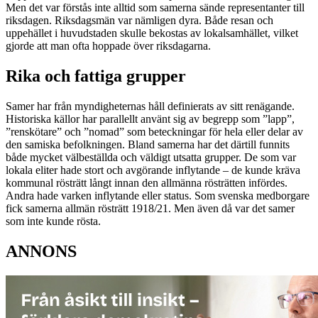
Men det var förstås inte alltid som samerna sände representanter till
riksdagen. Riksdagsmän var nämligen dyra. Både resan och
uppehället i huvudstaden skulle bekostas av lokalsamhället, vilket
gjorde att man ofta hoppade över riksdagarna.
Rika och fattiga grupper
Samer har från myndigheternas håll definierats av sitt renägande.
Historiska källor har parallellt använt sig av begrepp som ”lapp”,
”renskötare” och ”nomad” som beteckningar för hela eller delar av
den samiska befolkningen. Bland samerna har det därtill funnits
både mycket välbeställda och väldigt utsatta grupper. De som var
lokala eliter hade stort och avgörande inflytande – de kunde kräva
kommunal rösträtt långt innan den allmänna rösträtten infördes.
Andra hade varken inflytande eller status. Som svenska medborgare
fick samerna allmän rösträtt 1918/21. Men även då var det samer
som inte kunde rösta.
ANNONS