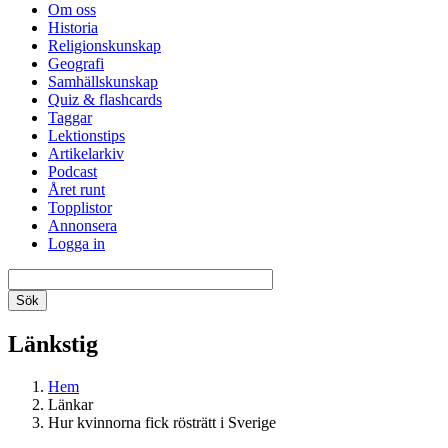
Om oss
Historia
Religionskunskap
Geografi
Samhällskunskap
Quiz & flashcards
Taggar
Lektionstips
Artikelarkiv
Podcast
Året runt
Topplistor
Annonsera
Logga in
Länkstig
Hem
Länkar
Hur kvinnorna fick rösträtt i Sverige