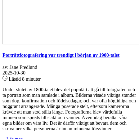
Porträttfotografering var trendigt i början av 1900-talet
av: Jane Fredlund
2025-10-30
Lästid 8 minuter
Under slutet av 1800-talet blev det populärt att gå till fotografen och
ta porträtt som man samlade i album. Bilderna visade viktiga stunder
som dop, konfirmation och födelsedagar, och var ofta högtidliga och
noggrant arrangerade. Många poserade stelt, eftersom kamerorna
krävde att man stod stilla länge. Fotografierna blev värdefulla
minnen som spreds till släkt och vänner. Även idag berättar våra
egna bilder om våra liv. Det är därför viktigt att bevara dem och
skriva ner vilka personerna är innan minnena försvinner...