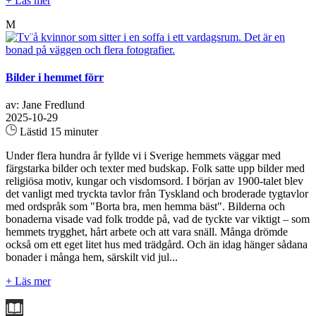
+ Läs mer
M
Bilder i hemmet förr
av: Jane Fredlund
2025-10-29
Lästid 15 minuter
Under flera hundra år fyllde vi i Sverige hemmets väggar med
färgstarka bilder och texter med budskap. Folk satte upp bilder med
religiösa motiv, kungar och visdomsord. I början av 1900-talet blev
det vanligt med tryckta tavlor från Tyskland och broderade tygtavlor
med ordspråk som "Borta bra, men hemma bäst". Bilderna och
bonaderna visade vad folk trodde på, vad de tyckte var viktigt – som
hemmets trygghet, hårt arbete och att vara snäll. Många drömde
också om ett eget litet hus med trädgård. Och än idag hänger sådana
bonader i många hem, särskilt vid jul...
+ Läs mer