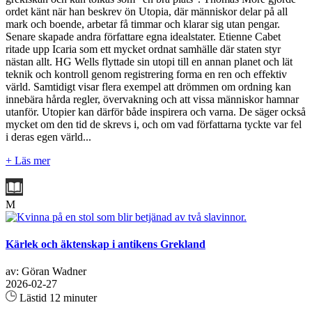
ordet känt när han beskrev ön Utopia, där människor delar på all
mark och boende, arbetar få timmar och klarar sig utan pengar.
Senare skapade andra författare egna idealstater. Etienne Cabet
ritade upp Icaria som ett mycket ordnat samhälle där staten styr
nästan allt. HG Wells flyttade sin utopi till en annan planet och lät
teknik och kontroll genom registrering forma en ren och effektiv
värld. Samtidigt visar flera exempel att drömmen om ordning kan
innebära hårda regler, övervakning och att vissa människor hamnar
utanför. Utopier kan därför både inspirera och varna. De säger också
mycket om den tid de skrevs i, och om vad författarna tyckte var fel
i deras egen värld...
+ Läs mer
M
Kärlek och äktenskap i antikens Grekland
av: Göran Wadner
2026-02-27
Lästid 12 minuter