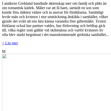
I antikens Grekland handlade äktenskap mer om familj och plikt än
om romantisk kärlek. Målet var att få barn, särskilt en son som
kunde föra släkten vidare och ta ansvar för föräldrarna. Samtidigt
levde män och kvinnor i stor utsträckning åtskilda i samhället, vilket
gjorde det svårt att ens lära känna varandra före giftermålet. Texten
förklarar också hur partner valdes, hur förlovning och bröllop gick
till, vilka regler som gällde vid skilsmässa och varför kvinnors liv
ofta blev starkt begränsat i det mansdominerade grekiska samhället...
+ Läs mer
M