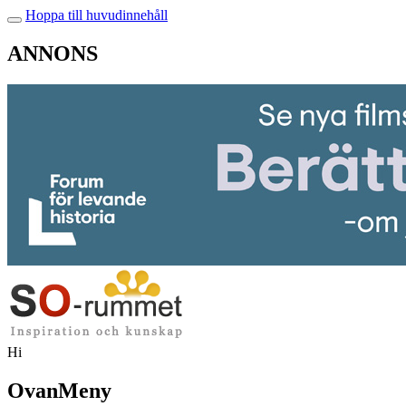
Hoppa till huvudinnehåll
ANNONS
Hi
OvanMeny