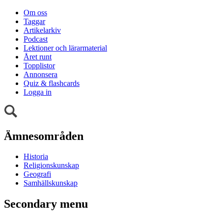
Om oss
Taggar
Artikelarkiv
Podcast
Lektioner och lärarmaterial
Året runt
Topplistor
Annonsera
Quiz & flashcards
Logga in
Ämnesområden
Historia
Religionskunskap
Geografi
Samhällskunskap
Secondary menu