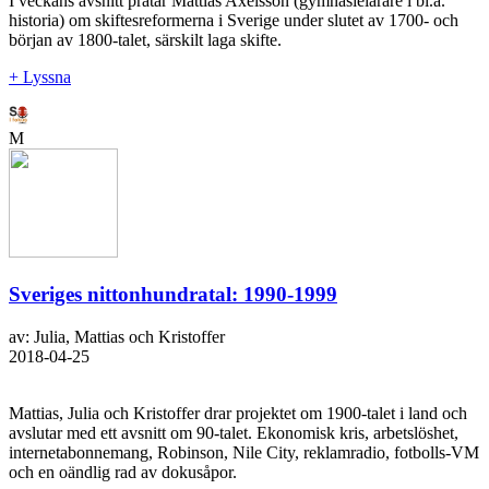
I veckans avsnitt pratar Mattias Axelsson (gymnasielärare i bl.a.
historia) om skiftesreformerna i Sverige under slutet av 1700- och
början av 1800-talet, särskilt laga skifte.
+ Lyssna
M
Sveriges nittonhundratal: 1990-1999
av: Julia, Mattias och Kristoffer
2018-04-25
Mattias, Julia och Kristoffer drar projektet om 1900-talet i land och
avslutar med ett avsnitt om 90-talet. Ekonomisk kris, arbetslöshet,
internetabonnemang, Robinson, Nile City, reklamradio, fotbolls-VM
och en oändlig rad av dokusåpor.