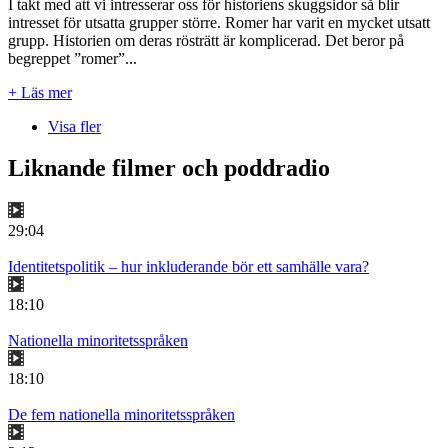
I takt med att vi intresserar oss för historiens skuggsidor så blir
intresset för utsatta grupper större. Romer har varit en mycket utsatt
grupp. Historien om deras rösträtt är komplicerad. Det beror på
begreppet ”romer”...
+ Läs mer
Visa fler
Liknande filmer och poddradio
29:04
Identitetspolitik – hur inkluderande bör ett samhälle vara?
18:10
Nationella minoritetsspråken
18:10
De fem nationella minoritetsspråken