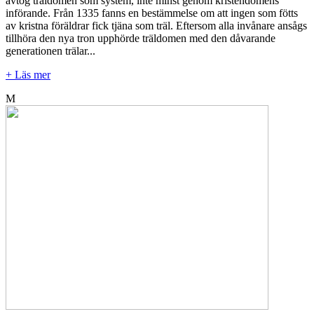
avtog träldomen som system, inte minst genom kristendomens
införande. Från 1335 fanns en bestämmelse om att ingen som fötts
av kristna föräldrar fick tjäna som träl. Eftersom alla invånare ansågs
tillhöra den nya tron upphörde träldomen med den dåvarande
generationen trälar...
+ Läs mer
M