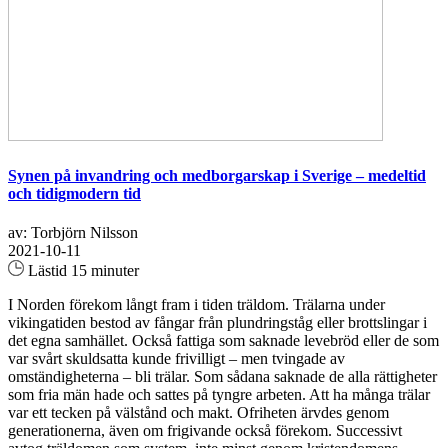
Synen på invandring och medborgarskap i Sverige – medeltid
och tidigmodern tid
av: Torbjörn Nilsson
2021-10-11
Lästid 15 minuter
I Norden förekom långt fram i tiden träldom. Trälarna under
vikingatiden bestod av fångar från plundringståg eller brottslingar i
det egna samhället. Också fattiga som saknade levebröd eller de som
var svårt skuldsatta kunde frivilligt – men tvingade av
omständigheterna – bli trälar. Som sådana saknade de alla rättigheter
som fria män hade och sattes på tyngre arbeten. Att ha många trälar
var ett tecken på välstånd och makt. Ofriheten ärvdes genom
generationerna, även om frigivande också förekom. Successivt