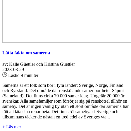
Lätta fakta om samerna
av: Kalle Güettler och Kristina Güettler
2023-03-29
Lästid 9 minuter
Samerna är ett folk som bor i fyra länder: Sverige, Norge, Finland
och Ryssland. Det område där renskötande samer bor heter Sápmi
(Sameland). Det finns cirka 70 000 samer idag. Ungefär 20 000 är
svenskar. Alla samefamiljer som försörjer sig på renskötsel tillhör en
sameby. Det är ingen vanlig by utan ett stort område där samerna har
rätt att låta sina renar beta. Det finns 51 samebyar i Sverige och
tillsammans täcker de nästan en tredjedel av Sveriges yta...
+ Läs mer