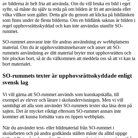
av bilderna är helt fria att använda. Om du vill bruka en bild i eget
syfte, så måste du själv ta reda på om bilden är fri att använda eller
vilka villkor som gäller. Detta gör du genom att klicka på bildlänken
som finns under de flesta bilderna. Om en bildlänk saknas är bilden i
regel upphovsrättsskyddad och kan inte användas utanför SO-
rummet.
SO-rummet ansvarar inte för andras användning av webbplatsens
material. Om du är upphovsrättsinnehavare och anser att SO-
rummets användning av ditt material bryter mot upphovsrätten och
bör plockas bort, så är du välkommen att meddela oss så att vi kan ta
bort materialet.
SO-rummets texter är upphovsrättsskyddade enligt
svensk lag
Vi vill gärna att SO-rummet används som kunskapskälla, till
exempel av elever och lärare i skolundervisningen. Men vi vill
samtidigt att alla som använder SO-rummets texter ska läsa dem på
sajten. Det är mycket viktigt eftersom SO-rummet annars inte
kommer att kunna fortsätta vara en öppen webbplats.
När du använder text- eller bildmaterial från SO-rummet i
skolarbeten och på andra godkända ställen måste du alltid uppge