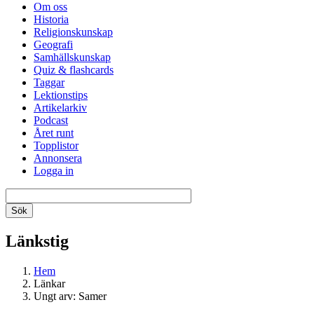
Om oss
Historia
Religionskunskap
Geografi
Samhällskunskap
Quiz & flashcards
Taggar
Lektionstips
Artikelarkiv
Podcast
Året runt
Topplistor
Annonsera
Logga in
Länkstig
Hem
Länkar
Ungt arv: Samer