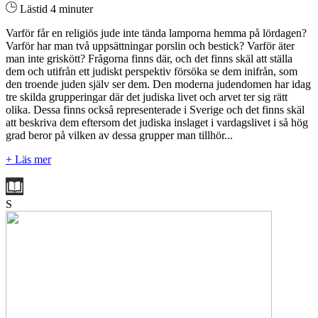
Lästid 4 minuter
Varför får en religiös jude inte tända lamporna hemma på lördagen?
Varför har man två uppsättningar porslin och bestick? Varför äter
man inte griskött? Frågorna finns där, och det finns skäl att ställa
dem och utifrån ett judiskt perspektiv försöka se dem inifrån, som
den troende juden själv ser dem. Den moderna judendomen har idag
tre skilda grupperingar där det judiska livet och arvet ter sig rätt
olika. Dessa finns också representerade i Sverige och det finns skäl
att beskriva dem eftersom det judiska inslaget i vardagslivet i så hög
grad beror på vilken av dessa grupper man tillhör...
+ Läs mer
S