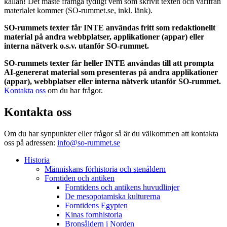
källan! Det måste framgå tydligt vem som skrivit texten och varifrån
materialet kommer (SO-rummet.se, inkl. länk).
SO-rummets texter får INTE användas fritt som redaktionellt
material på andra webbplatser, applikationer (appar) eller
interna nätverk o.s.v. utanför SO-rummet.
SO-rummets texter får heller INTE användas till att prompta
AI-genererat material som presenteras på andra applikationer
(appar), webbplatser eller interna nätverk utanför SO-rummet.
Kontakta oss
om du har frågor.
Kontakta oss
Om du har synpunkter eller frågor så är du välkommen att kontakta
oss på adressen:
info@so-rummet.se
Historia
Människans förhistoria och stenåldern
Forntiden och antiken
Forntidens och antikens huvudlinjer
De mesopotamiska kulturerna
Forntidens Egypten
Kinas fornhistoria
Bronsåldern i Norden