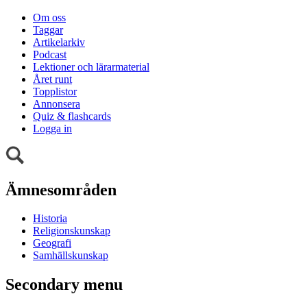
Om oss
Taggar
Artikelarkiv
Podcast
Lektioner och lärarmaterial
Året runt
Topplistor
Annonsera
Quiz & flashcards
Logga in
Ämnesområden
Historia
Religionskunskap
Geografi
Samhällskunskap
Secondary menu