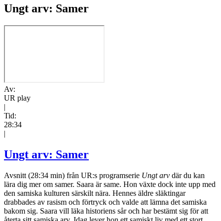
Ungt arv: Samer
Av:
UR play
|
Tid:
28:34
|
Ungt arv: Samer
Avsnitt (28:34 min) från UR:s programserie
Ungt arv
där du kan
lära dig mer om samer. Saara är same. Hon växte dock inte upp med
den samiska kulturen särskilt nära. Hennes äldre släktingar
drabbades av rasism och förtryck och valde att lämna det samiska
bakom sig. Saara vill läka historiens sår och har bestämt sig för att
återta sitt samiska arv. Idag lever hon ett samiskt liv med ett stort