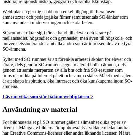
historia, religionskunskap, geografi och samhällskunskap.
Webbplatsen ger dig snabb och enkel tillgång till flera tusen
ämnestexter och pedagogiska filmer samt tusentals SO-länkar som
kan användas i undervisningen och skolarbeten.
SO-rummet riktar sig i första hand till elever och lärare på
mellanstadiet, högstadiet och gymnasiet, men även till högskole- och
universitetsstuderande samt alla andra som är intresserade av de fyra
SO-ämnena.
Syftet med SO-rummet är att förenkla arbetet i skolan för elever och
lärare, dels genom SO-rummets egna material i olika ämnen, dels
genom att samla merparten av alla bra och fria SO-resurser som
finns utspridda på Internet på ett och samma ställe. Målet med sajten
är att skapa inspiration, öka intresset och öka kunskaperna inom SO-
ämnena.
Läs om vilka som står bakom webbplatsen >
Användning av material
För bildmaterialet på SO-rummet gäller i allmänhet olika typer av
licenser. Många av bilderna är upphovsrättsskyddade medan andra
har Creative Commons-licenser eller andra liknande licenser. Några