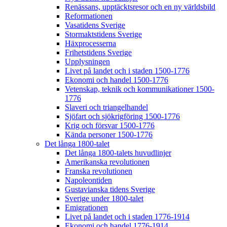
Renässans, upptäcktsresor och en ny världsbild
Reformationen
Vasatidens Sverige
Stormaktstidens Sverige
Häxprocesserna
Frihetstidens Sverige
Upplysningen
Livet på landet och i staden 1500-1776
Ekonomi och handel 1500-1776
Vetenskap, teknik och kommunikationer 1500-
1776
Slaveri och triangelhandel
Sjöfart och sjökrigföring 1500-1776
Krig och försvar 1500-1776
Kända personer 1500-1776
Det långa 1800-talet
Det långa 1800-talets huvudlinjer
Amerikanska revolutionen
Franska revolutionen
Napoleontiden
Gustavianska tidens Sverige
Sverige under 1800-talet
Emigrationen
Livet på landet och i staden 1776-1914
Ekonomi och handel 1776-1914