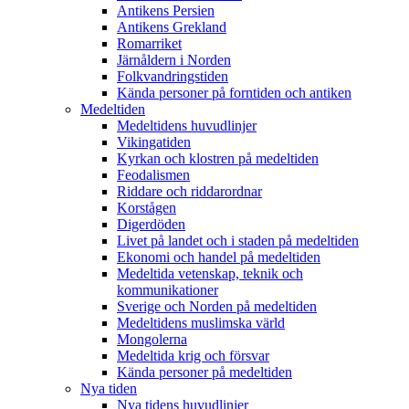
Antikens Persien
Antikens Grekland
Romarriket
Järnåldern i Norden
Folkvandringstiden
Kända personer på forntiden och antiken
Medeltiden
Medeltidens huvudlinjer
Vikingatiden
Kyrkan och klostren på medeltiden
Feodalismen
Riddare och riddarordnar
Korstågen
Digerdöden
Livet på landet och i staden på medeltiden
Ekonomi och handel på medeltiden
Medeltida vetenskap, teknik och
kommunikationer
Sverige och Norden på medeltiden
Medeltidens muslimska värld
Mongolerna
Medeltida krig och försvar
Kända personer på medeltiden
Nya tiden
Nya tidens huvudlinjer