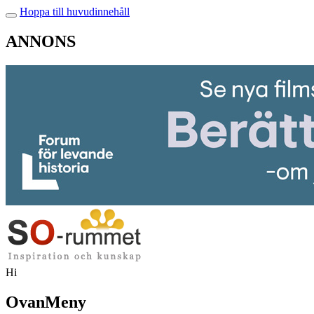
Hoppa till huvudinnehåll
ANNONS
Hi
OvanMeny