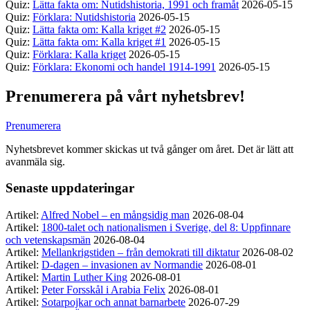
Quiz:
Lätta fakta om: Nutidshistoria, 1991 och framåt
2026-05-15
Quiz:
Förklara: Nutidshistoria
2026-05-15
Quiz:
Lätta fakta om: Kalla kriget #2
2026-05-15
Quiz:
Lätta fakta om: Kalla kriget #1
2026-05-15
Quiz:
Förklara: Kalla kriget
2026-05-15
Quiz:
Förklara: Ekonomi och handel 1914-1991
2026-05-15
Prenumerera på vårt nyhetsbrev!
Prenumerera
Nyhetsbrevet kommer skickas ut två gånger om året. Det är lätt att
avanmäla sig.
Senaste uppdateringar
Artikel:
Alfred Nobel – en mångsidig man
2026-08-04
Artikel:
1800-talet och nationalismen i Sverige, del 8: Uppfinnare
och vetenskapsmän
2026-08-04
Artikel:
Mellankrigstiden – från demokrati till diktatur
2026-08-02
Artikel:
D-dagen – invasionen av Normandie
2026-08-01
Artikel:
Martin Luther King
2026-08-01
Artikel:
Peter Forsskål i Arabia Felix
2026-08-01
Artikel:
Sotarpojkar och annat barnarbete
2026-07-29