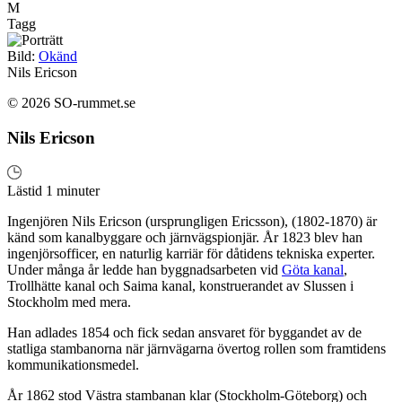
M
Tagg
Bild:
Okänd
Nils Ericson
© 2026 SO-rummet.se
Nils Ericson
Lästid 1 minuter
Ingenjören Nils Ericson (ursprungligen Ericsson), (1802-1870) är
känd som kanalbyggare och järnvägspionjär. År 1823 blev han
ingenjörsofficer, en naturlig karriär för dåtidens tekniska experter.
Under många år ledde han byggnadsarbeten vid
Göta kanal
,
Trollhätte kanal och Saima kanal, konstruerandet av Slussen i
Stockholm med mera.
Han adlades 1854 och fick sedan ansvaret för byggandet av de
statliga stambanorna när järnvägarna övertog rollen som framtidens
kommunikationsmedel.
År 1862 stod Västra stambanan klar (Stockholm-Göteborg) och