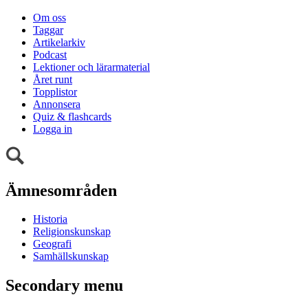
Om oss
Taggar
Artikelarkiv
Podcast
Lektioner och lärarmaterial
Året runt
Topplistor
Annonsera
Quiz & flashcards
Logga in
Ämnesområden
Historia
Religionskunskap
Geografi
Samhällskunskap
Secondary menu