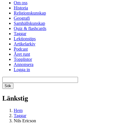
Om oss
Historia
Religionskunskap
Geografi
Samhällskunskap
Quiz & flashcards
Taggar
Lektionstips
Artikelarkiv
Podcast
Året runt
Topplistor
Annonsera
Logga in
Länkstig
Hem
Taggar
Nils Ericson