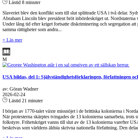
Lästid 8 minuter
Slaveriet blev den konflikt som till slut splittrade USA i två delar. S
Abraham Lincoln blev president bröt inbördeskriget ut. Nordstaterna va
Under lång tid efter kriget fortsatte diskriminering och segregation a
samma rättigheter som andra...
+ Läs mer
M
USA bildas, del 1: Självständighetsförklaringen, författningen oc
av: Göran Wadner
2026-02-24
Lästid 21 minuter
I början av 1770-talet växte missnöjet i de brittiska kolonierna i No
När protesterna skärptes tvingades de 13 kolonierna samarbeta, trots 
folkstyre. Frihetskriget vanns till slut av de 13 kolonierna varefter 
beskrivas som världens äldsta skrivna nationella författning. Den dela