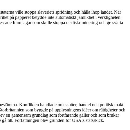
staterna ville stoppa slaveriets spridning och hålla ihop landet. När
rihet på papperet betydde inte automatiskt jämlikhet i verkligheten.
pressade fram lagar som skulle stoppa rasdiskriminering och ge svarta
 bestämma. Konflikten handlade om skatter, handel och politisk makt.
t Storbritannien som byggde på upplysningens idéer om rättigheter och
et blev en gemensam grundlag som fortfarande gäller och som brukar
 gå till. Författningen blev grunden för USA:s statsskick.