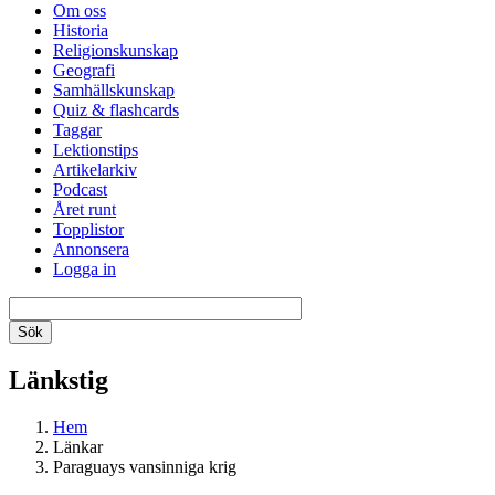
Om oss
Historia
Religionskunskap
Geografi
Samhällskunskap
Quiz & flashcards
Taggar
Lektionstips
Artikelarkiv
Podcast
Året runt
Topplistor
Annonsera
Logga in
Länkstig
Hem
Länkar
Paraguays vansinniga krig