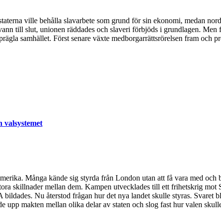
ydstaterna ville behålla slavarbete som grund för sin ekonomi, medan nord
nn till slut, unionen räddades och slaveri förbjöds i grundlagen. Men f
tt prägla samhället. Först senare växte medborgarrättsrörelsen fram och 
h valsystemet
rdamerika. Många kände sig styrda från London utan att få vara med och
stora skillnader mellan dem. Kampen utvecklades till ett frihetskrig mo
USA bildades. Nu återstod frågan hur det nya landet skulle styras. Svar
de upp makten mellan olika delar av staten och slog fast hur valen skulle