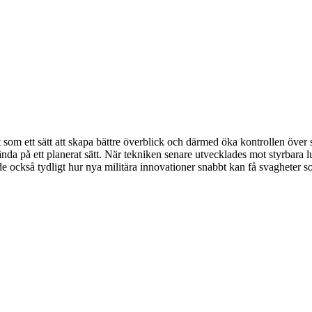
t som ett sätt att skapa bättre överblick och därmed öka kontrollen över
nda på ett planerat sätt. När tekniken senare utvecklades mot styrbara
e också tydligt hur nya militära innovationer snabbt kan få svagheter som