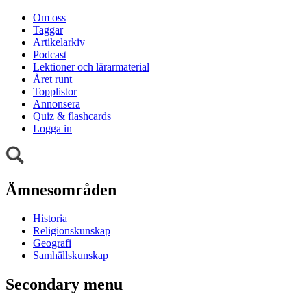
Om oss
Taggar
Artikelarkiv
Podcast
Lektioner och lärarmaterial
Året runt
Topplistor
Annonsera
Quiz & flashcards
Logga in
Ämnesområden
Historia
Religionskunskap
Geografi
Samhällskunskap
Secondary menu