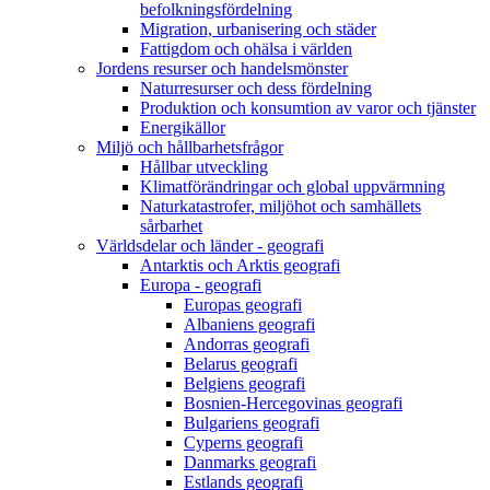
befolkningsfördelning
Migration, urbanisering och städer
Fattigdom och ohälsa i världen
Jordens resurser och handelsmönster
Naturresurser och dess fördelning
Produktion och konsumtion av varor och tjänster
Energikällor
Miljö och hållbarhetsfrågor
Hållbar utveckling
Klimatförändringar och global uppvärmning
Naturkatastrofer, miljöhot och samhällets
sårbarhet
Världsdelar och länder - geografi
Antarktis och Arktis geografi
Europa - geografi
Europas geografi
Albaniens geografi
Andorras geografi
Belarus geografi
Belgiens geografi
Bosnien-Hercegovinas geografi
Bulgariens geografi
Cyperns geografi
Danmarks geografi
Estlands geografi