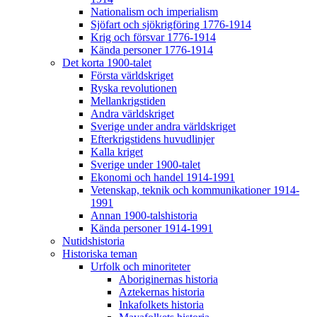
Nationalism och imperialism
Sjöfart och sjökrigföring 1776-1914
Krig och försvar 1776-1914
Kända personer 1776-1914
Det korta 1900-talet
Första världskriget
Ryska revolutionen
Mellankrigstiden
Andra världskriget
Sverige under andra världskriget
Efterkrigstidens huvudlinjer
Kalla kriget
Sverige under 1900-talet
Ekonomi och handel 1914-1991
Vetenskap, teknik och kommunikationer 1914-
1991
Annan 1900-talshistoria
Kända personer 1914-1991
Nutidshistoria
Historiska teman
Urfolk och minoriteter
Aboriginernas historia
Aztekernas historia
Inkafolkets historia