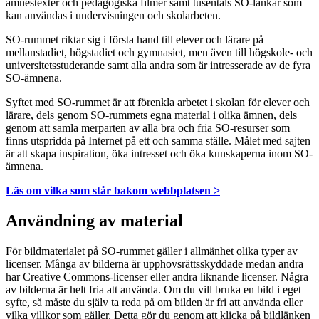
ämnestexter och pedagogiska filmer samt tusentals SO-länkar som
kan användas i undervisningen och skolarbeten.
SO-rummet riktar sig i första hand till elever och lärare på
mellanstadiet, högstadiet och gymnasiet, men även till högskole- och
universitetsstuderande samt alla andra som är intresserade av de fyra
SO-ämnena.
Syftet med SO-rummet är att förenkla arbetet i skolan för elever och
lärare, dels genom SO-rummets egna material i olika ämnen, dels
genom att samla merparten av alla bra och fria SO-resurser som
finns utspridda på Internet på ett och samma ställe. Målet med sajten
är att skapa inspiration, öka intresset och öka kunskaperna inom SO-
ämnena.
Läs om vilka som står bakom webbplatsen >
Användning av material
För bildmaterialet på SO-rummet gäller i allmänhet olika typer av
licenser. Många av bilderna är upphovsrättsskyddade medan andra
har Creative Commons-licenser eller andra liknande licenser. Några
av bilderna är helt fria att använda. Om du vill bruka en bild i eget
syfte, så måste du själv ta reda på om bilden är fri att använda eller
vilka villkor som gäller. Detta gör du genom att klicka på bildlänken