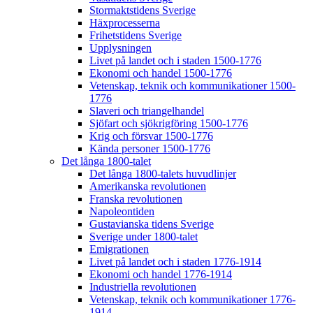
Stormaktstidens Sverige
Häxprocesserna
Frihetstidens Sverige
Upplysningen
Livet på landet och i staden 1500-1776
Ekonomi och handel 1500-1776
Vetenskap, teknik och kommunikationer 1500-
1776
Slaveri och triangelhandel
Sjöfart och sjökrigföring 1500-1776
Krig och försvar 1500-1776
Kända personer 1500-1776
Det långa 1800-talet
Det långa 1800-talets huvudlinjer
Amerikanska revolutionen
Franska revolutionen
Napoleontiden
Gustavianska tidens Sverige
Sverige under 1800-talet
Emigrationen
Livet på landet och i staden 1776-1914
Ekonomi och handel 1776-1914
Industriella revolutionen
Vetenskap, teknik och kommunikationer 1776-
1914