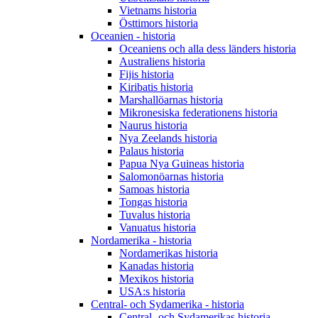
Vietnams historia
Östtimors historia
Oceanien - historia
Oceaniens och alla dess länders historia
Australiens historia
Fijis historia
Kiribatis historia
Marshallöarnas historia
Mikronesiska federationens historia
Naurus historia
Nya Zeelands historia
Palaus historia
Papua Nya Guineas historia
Salomonöarnas historia
Samoas historia
Tongas historia
Tuvalus historia
Vanuatus historia
Nordamerika - historia
Nordamerikas historia
Kanadas historia
Mexikos historia
USA:s historia
Central- och Sydamerika - historia
Central- och Sydamerikas historia