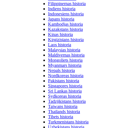
Filippinernas historia
Indiens historia
Indonesiens historia
Japans historia
Kambodjas historia
Kazakstans historia
Kinas historia
Kirgizistans historia
Laos historia
Malaysias historia
Maldivernas historia
Mongoliets historia
Myanmars historia
Nepals historia
Nordkoreas historia
Pakistans historia
Singapores historia
Sri Lankas historia
Sydkoreas historia
Tadzjikistans historia
Taiwans historia
Thailands historia
Tibets historia
Turkmenistans historia
Uzbekistans historia