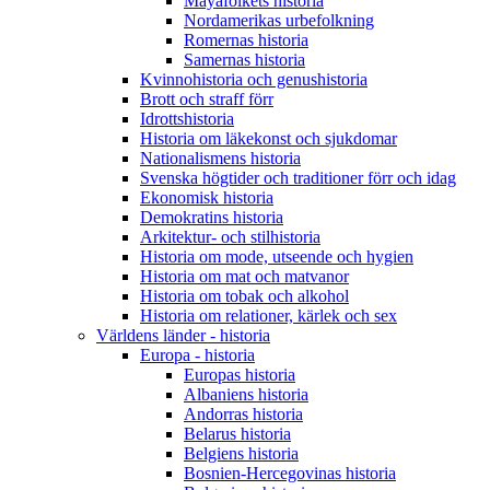
Mayafolkets historia
Nordamerikas urbefolkning
Romernas historia
Samernas historia
Kvinnohistoria och genushistoria
Brott och straff förr
Idrottshistoria
Historia om läkekonst och sjukdomar
Nationalismens historia
Svenska högtider och traditioner förr och idag
Ekonomisk historia
Demokratins historia
Arkitektur- och stilhistoria
Historia om mode, utseende och hygien
Historia om mat och matvanor
Historia om tobak och alkohol
Historia om relationer, kärlek och sex
Världens länder - historia
Europa - historia
Europas historia
Albaniens historia
Andorras historia
Belarus historia
Belgiens historia
Bosnien-Hercegovinas historia