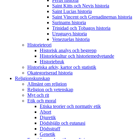
Perus historia
Saint Kitts och Nevis historia
Saint Lucias historia
Saint Vincent och Grenadinernas historia
Surinams historia
Trinidad och Tobagos historia
Uruguays historia
Venezuelas historia
Historieteori
Historisk analys och begrepp
Historiekultur och historiemedvetande
Historiebruk
Historiska arkiv, kartor och statistik
Okategoriserad historia
Religionskunskap
Allmänt om religion
Religion och vetenskap
Myt och rit
Etik och moral
Etiska teorier och normativ etik
Abort
Djuretik
Dödshjälp och eutanasi
Dödsstraff
Genetik