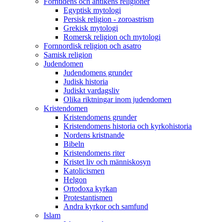
Forntidens och antikens religioner
Egyptisk mytologi
Persisk religion - zoroastrism
Grekisk mytologi
Romersk religion och mytologi
Fornnordisk religion och asatro
Samisk religion
Judendomen
Judendomens grunder
Judisk historia
Judiskt vardagsliv
Olika riktningar inom judendomen
Kristendomen
Kristendomens grunder
Kristendomens historia och kyrkohistoria
Nordens kristnande
Bibeln
Kristendomens riter
Kristet liv och människosyn
Katolicismen
Helgon
Ortodoxa kyrkan
Protestantismen
Andra kyrkor och samfund
Islam