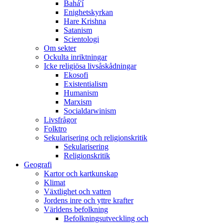
Bahá'í
Enighetskyrkan
Hare Krishna
Satanism
Scientologi
Om sekter
Ockulta inriktningar
Icke religiösa livsåskådningar
Ekosofi
Existentialism
Humanism
Marxism
Socialdarwinism
Livsfrågor
Folktro
Sekularisering och religionskritik
Sekularisering
Religionskritik
Geografi
Kartor och kartkunskap
Klimat
Växtlighet och vatten
Jordens inre och yttre krafter
Världens befolkning
Befolkningsutveckling och