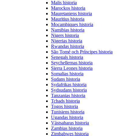
Malis historia
Marockos historia
Mauretaniens historia
Mauritius historia
Moçambiques historia
Namibias historia
Nigers historia
Nigerias historia
Rwandas historia
São Tomé och Príncipes historia
Senegals historia
Seychellernas historia
Sierra Leones historia
Somalias historia
Sudans historia
Sydafrikas historia
Sydsudans historia
Tanzanias historia
Tchads historia
Togos historia
Tunisiens historia
Ugandas historia
Västsaharas historia
Zambias historia
Zimbabwes historia