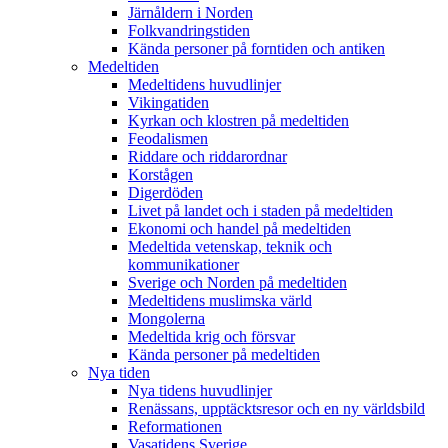
Järnåldern i Norden
Folkvandringstiden
Kända personer på forntiden och antiken
Medeltiden
Medeltidens huvudlinjer
Vikingatiden
Kyrkan och klostren på medeltiden
Feodalismen
Riddare och riddarordnar
Korstågen
Digerdöden
Livet på landet och i staden på medeltiden
Ekonomi och handel på medeltiden
Medeltida vetenskap, teknik och
kommunikationer
Sverige och Norden på medeltiden
Medeltidens muslimska värld
Mongolerna
Medeltida krig och försvar
Kända personer på medeltiden
Nya tiden
Nya tidens huvudlinjer
Renässans, upptäcktsresor och en ny världsbild
Reformationen
Vasatidens Sverige