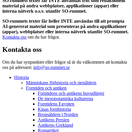
SO-rummets texter får INTE användas fritt som redaktionellt
material på andra webbplatser, applikationer (appar) eller
interna nätverk o.s.v. utanför SO-rummet.
SO-rummets texter får heller INTE användas till att prompta
AI-genererat material som presenteras på andra applikationer
(appar), webbplatser eller interna nätverk utanför SO-rummet.
Kontakta oss
om du har frågor.
Kontakta oss
Om du har synpunkter eller frågor så är du välkommen att kontakta
oss på adressen:
info@so-rummet.se
Historia
Människans förhistoria och stenåldern
Forntiden och antiken
Forntidens och antikens huvudlinjer
De mesopotamiska kulturerna
Forntidens Egypten
Kinas fornhistoria
Bronsåldern i Norden
Antikens Persien
Antikens Grekland
Romarriket