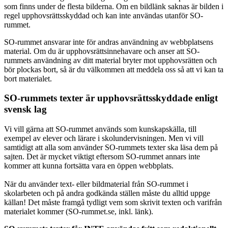
som finns under de flesta bilderna. Om en bildlänk saknas är bilden i
regel upphovsrättsskyddad och kan inte användas utanför SO-
rummet.
SO-rummet ansvarar inte för andras användning av webbplatsens
material. Om du är upphovsrättsinnehavare och anser att SO-
rummets användning av ditt material bryter mot upphovsrätten och
bör plockas bort, så är du välkommen att meddela oss så att vi kan ta
bort materialet.
SO-rummets texter är upphovsrättsskyddade enligt
svensk lag
Vi vill gärna att SO-rummet används som kunskapskälla, till
exempel av elever och lärare i skolundervisningen. Men vi vill
samtidigt att alla som använder SO-rummets texter ska läsa dem på
sajten. Det är mycket viktigt eftersom SO-rummet annars inte
kommer att kunna fortsätta vara en öppen webbplats.
När du använder text- eller bildmaterial från SO-rummet i
skolarbeten och på andra godkända ställen måste du alltid uppge
källan! Det måste framgå tydligt vem som skrivit texten och varifrån
materialet kommer (SO-rummet.se, inkl. länk).