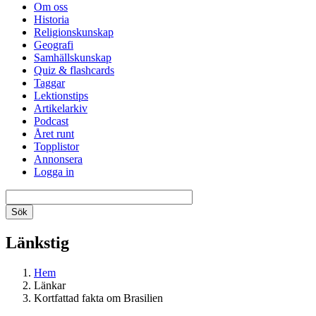
Om oss
Historia
Religionskunskap
Geografi
Samhällskunskap
Quiz & flashcards
Taggar
Lektionstips
Artikelarkiv
Podcast
Året runt
Topplistor
Annonsera
Logga in
Länkstig
Hem
Länkar
Kortfattad fakta om Brasilien