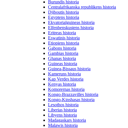
Burundis historia
Centralafrikanska republikens historia
Djiboutis historia
Egyptens historia
Ekvatorialguineas historia
Elfenbenskustens historia
Eritreas historia
Eswatinis historia
Etiopiens historia
Gabons historia
Gambias historia
Ghanas historia
Guineas historia
Guinea-Bissaus historia
Kameruns historia
Kap Verdes historia
Kenyas historia
Komorernas historia
Kongo-Brazzavilles historia
Kongo-Kinshasas historia
Lesothos historia
Liberias historia
Libyens historia
Madagaskars historia
Malawis historia