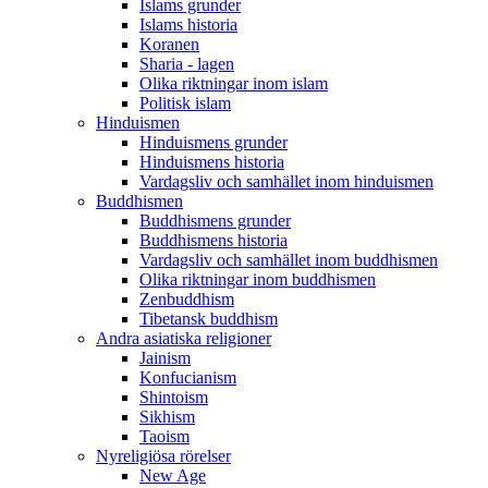
Islams grunder
Islams historia
Koranen
Sharia - lagen
Olika riktningar inom islam
Politisk islam
Hinduismen
Hinduismens grunder
Hinduismens historia
Vardagsliv och samhället inom hinduismen
Buddhismen
Buddhismens grunder
Buddhismens historia
Vardagsliv och samhället inom buddhismen
Olika riktningar inom buddhismen
Zenbuddhism
Tibetansk buddhism
Andra asiatiska religioner
Jainism
Konfucianism
Shintoism
Sikhism
Taoism
Nyreligiösa rörelser
New Age