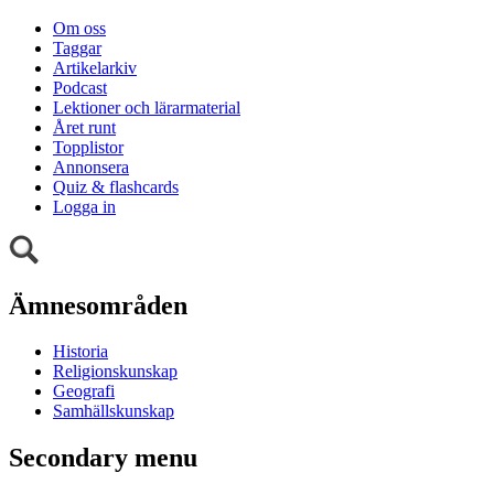
Om oss
Taggar
Artikelarkiv
Podcast
Lektioner och lärarmaterial
Året runt
Topplistor
Annonsera
Quiz & flashcards
Logga in
Ämnesområden
Historia
Religionskunskap
Geografi
Samhällskunskap
Secondary menu