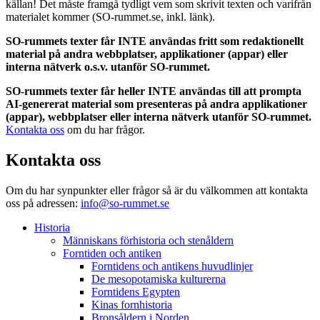
källan! Det måste framgå tydligt vem som skrivit texten och varifrån
materialet kommer (SO-rummet.se, inkl. länk).
SO-rummets texter får INTE användas fritt som redaktionellt
material på andra webbplatser, applikationer (appar) eller
interna nätverk o.s.v. utanför SO-rummet.
SO-rummets texter får heller INTE användas till att prompta
AI-genererat material som presenteras på andra applikationer
(appar), webbplatser eller interna nätverk utanför SO-rummet.
Kontakta oss
om du har frågor.
Kontakta oss
Om du har synpunkter eller frågor så är du välkommen att kontakta
oss på adressen:
info@so-rummet.se
Historia
Människans förhistoria och stenåldern
Forntiden och antiken
Forntidens och antikens huvudlinjer
De mesopotamiska kulturerna
Forntidens Egypten
Kinas fornhistoria
Bronsåldern i Norden