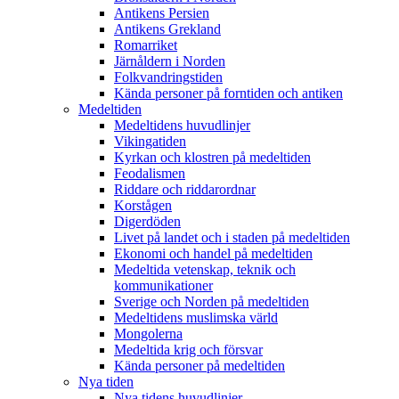
Antikens Persien
Antikens Grekland
Romarriket
Järnåldern i Norden
Folkvandringstiden
Kända personer på forntiden och antiken
Medeltiden
Medeltidens huvudlinjer
Vikingatiden
Kyrkan och klostren på medeltiden
Feodalismen
Riddare och riddarordnar
Korstågen
Digerdöden
Livet på landet och i staden på medeltiden
Ekonomi och handel på medeltiden
Medeltida vetenskap, teknik och
kommunikationer
Sverige och Norden på medeltiden
Medeltidens muslimska värld
Mongolerna
Medeltida krig och försvar
Kända personer på medeltiden
Nya tiden
Nya tidens huvudlinjer