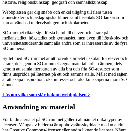
historia, religionskunskap, geografi och samhällskunskap.
Webbplatsen ger dig snabb och enkel tillgång till flera tusen
ämnestexter och pedagogiska filmer samt tusentals SO-länkar som
kan användas i undervisningen och skolarbeten.
SO-rummet riktar sig i första hand till elever och lärare på
mellanstadiet, högstadiet och gymnasiet, men även till högskole- och
universitetsstuderande samt alla andra som är intresserade av de fyra
SO-ämnena.
Syftet med SO-rummet är att förenkla arbetet i skolan för elever och
lärare, dels genom SO-rummets egna material i olika ämnen, dels
genom att samla merparten av alla bra och fria SO-resurser som
finns utspridda på Internet på ett och samma ställe. Målet med sajten
är att skapa inspiration, öka intresset och öka kunskaperna inom SO-
ämnena.
Läs om vilka som står bakom webbplatsen >
Användning av material
För bildmaterialet på SO-rummet gäller i allmänhet olika typer av
licenser. Många av bilderna är upphovsrättsskyddade medan andra
har Creative Commons-licenser eller andra liknande licenser. Några