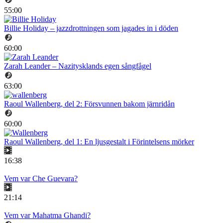
55:00
Billie Holiday – jazzdrottningen som jagades in i döden
60:00
Zarah Leander – Nazitysklands egen sångfågel
63:00
Raoul Wallenberg, del 2: Försvunnen bakom järnridån
60:00
Raoul Wallenberg, del 1: En ljusgestalt i Förintelsens mörker
16:38
Vem var Che Guevara?
21:14
Vem var Mahatma Ghandi?