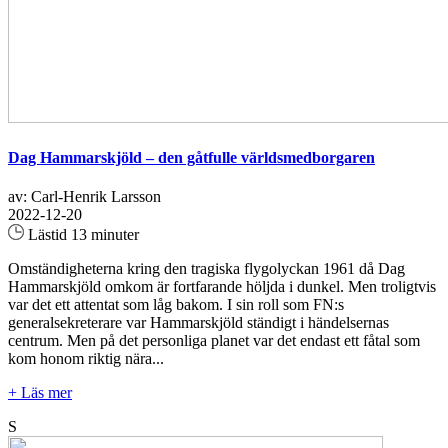
Dag Hammarskjöld – den gåtfulle världsmedborgaren
av: Carl-Henrik Larsson
2022-12-20
Lästid 13 minuter
Omständigheterna kring den tragiska flygolyckan 1961 då Dag
Hammarskjöld omkom är fortfarande höljda i dunkel. Men troligtvis
var det ett attentat som låg bakom. I sin roll som FN:s
generalsekreterare var Hammarskjöld ständigt i händelsernas
centrum. Men på det personliga planet var det endast ett fåtal som
kom honom riktig nära...
+ Läs mer
S