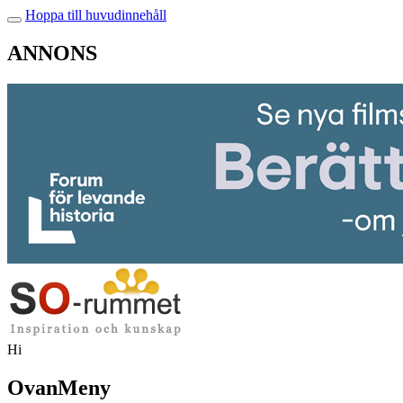
Hoppa till huvudinnehåll
ANNONS
Hi
OvanMeny