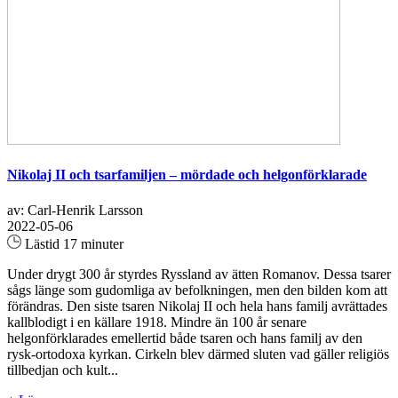
Nikolaj II och tsarfamiljen – mördade och helgonförklarade
av: Carl-Henrik Larsson
2022-05-06
Lästid 17 minuter
Under drygt 300 år styrdes Ryssland av ätten Romanov. Dessa tsarer
sågs länge som gudomliga av befolkningen, men den bilden kom att
förändras. Den siste tsaren Nikolaj II och hela hans familj avrättades
kallblodigt i en källare 1918. Mindre än 100 år senare
helgonförklarades emellertid både tsaren och hans familj av den
rysk-ortodoxa kyrkan. Cirkeln blev därmed sluten vad gäller religiös
tillbedjan och kult...