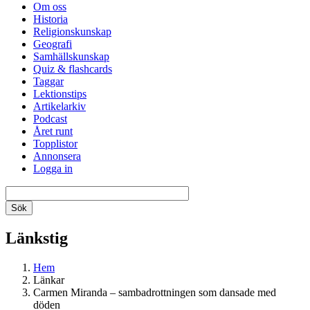
Om oss
Historia
Religionskunskap
Geografi
Samhällskunskap
Quiz & flashcards
Taggar
Lektionstips
Artikelarkiv
Podcast
Året runt
Topplistor
Annonsera
Logga in
Länkstig
Hem
Länkar
Carmen Miranda – sambadrottningen som dansade med
döden