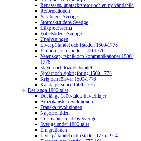
Renässans, upptäcktsresor och en ny världsbild
Reformationen
Vasatidens Sverige
Stormaktstidens Sverige
Häxprocesserna
Frihetstidens Sverige
Upplysningen
Livet på landet och i staden 1500-1776
Ekonomi och handel 1500-1776
Vetenskap, teknik och kommunikationer 1500-
1776
Slaveri och triangelhandel
Sjöfart och sjökrigföring 1500-1776
Krig och försvar 1500-1776
Kända personer 1500-1776
Det långa 1800-talet
Det långa 1800-talets huvudlinjer
Amerikanska revolutionen
Franska revolutionen
Napoleontiden
Gustavianska tidens Sverige
Sverige under 1800-talet
Emigrationen
Livet på landet och i staden 1776-1914