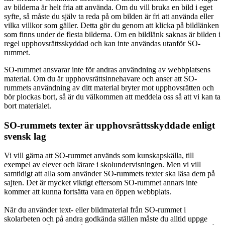
av bilderna är helt fria att använda. Om du vill bruka en bild i eget
syfte, så måste du själv ta reda på om bilden är fri att använda eller
vilka villkor som gäller. Detta gör du genom att klicka på bildlänken
som finns under de flesta bilderna. Om en bildlänk saknas är bilden i
regel upphovsrättsskyddad och kan inte användas utanför SO-
rummet.
SO-rummet ansvarar inte för andras användning av webbplatsens
material. Om du är upphovsrättsinnehavare och anser att SO-
rummets användning av ditt material bryter mot upphovsrätten och
bör plockas bort, så är du välkommen att meddela oss så att vi kan ta
bort materialet.
SO-rummets texter är upphovsrättsskyddade enligt
svensk lag
Vi vill gärna att SO-rummet används som kunskapskälla, till
exempel av elever och lärare i skolundervisningen. Men vi vill
samtidigt att alla som använder SO-rummets texter ska läsa dem på
sajten. Det är mycket viktigt eftersom SO-rummet annars inte
kommer att kunna fortsätta vara en öppen webbplats.
När du använder text- eller bildmaterial från SO-rummet i
skolarbeten och på andra godkända ställen måste du alltid uppge