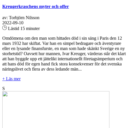
Kreugerkraschens myter och offer
av: Torbjörn Nilsson
2022-09-10
Lästid 15 minuter
Omdömena om den man som hittades död i sin säng i Paris den 12
mars 1932 har skiftat. Var han en simpel bedragare och äventyrare
eller en lysande finansfurste, en man som hade skänkt Sverige en ny
storhetstid? Oavsett hur mannen, Ivar Kreuger, värderas står det klart
att han byggde upp ett jättelikt internationellt företagsimperium och
att hans död för egen hand fick stora konsekvenser för det svenska
näringslivet och flera av dess ledande män...
+ Läs mer
S