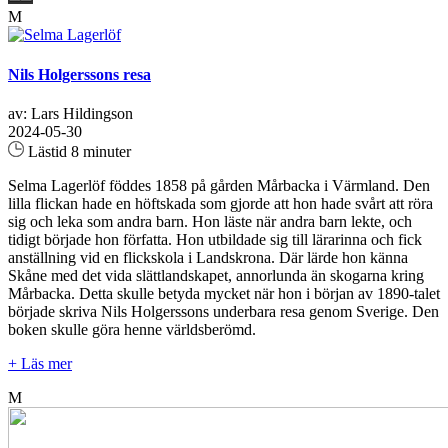
M
Nils Holgerssons resa
av: Lars Hildingson
2024-05-30
Lästid 8 minuter
Selma Lagerlöf föddes 1858 på gården Mårbacka i Värmland. Den
lilla flickan hade en höftskada som gjorde att hon hade svårt att röra
sig och leka som andra barn. Hon läste när andra barn lekte, och
tidigt började hon författa. Hon utbildade sig till lärarinna och fick
anställning vid en flickskola i Landskrona. Där lärde hon känna
Skåne med det vida slättlandskapet, annorlunda än skogarna kring
Mårbacka. Detta skulle betyda mycket när hon i början av 1890-talet
började skriva Nils Holgerssons underbara resa genom Sverige. Den
boken skulle göra henne världsberömd.
+ Läs mer
M