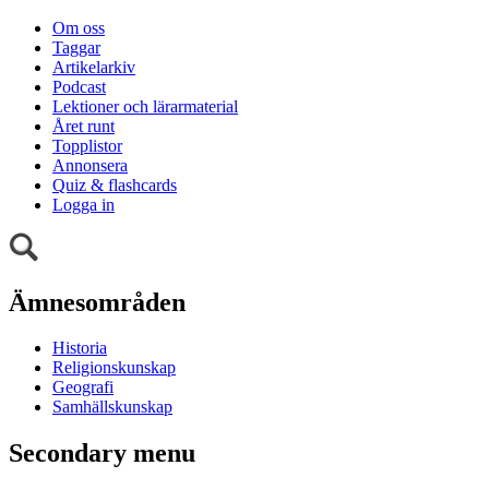
Om oss
Taggar
Artikelarkiv
Podcast
Lektioner och lärarmaterial
Året runt
Topplistor
Annonsera
Quiz & flashcards
Logga in
Ämnesområden
Historia
Religionskunskap
Geografi
Samhällskunskap
Secondary menu