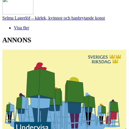
Selma Lagerlöf – kärlek, kvinnor och banbrytande konst
Visa fler
ANNONS