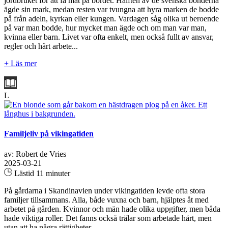
jordbruket för att få mat på bordet. Hälften av de svenska bönderna
ägde sin mark, medan resten var tvungna att hyra marken de bodde
på från adeln, kyrkan eller kungen. Vardagen såg olika ut beroende
på var man bodde, hur mycket man ägde och om man var man,
kvinna eller barn. Livet var ofta enkelt, men också fullt av ansvar,
regler och hårt arbete...
+ Läs mer
L
Familjeliv på vikingatiden
av: Robert de Vries
2025-03-21
Lästid 11 minuter
På gårdarna i Skandinavien under vikingatiden levde ofta stora
familjer tillsammans. Alla, både vuxna och barn, hjälptes åt med
arbetet på gården. Kvinnor och män hade olika uppgifter, men båda
hade viktiga roller. Det fanns också trälar som arbetade hårt, men
utan att ha några rättigheter...