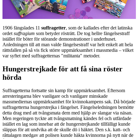
1906 fängslades 11
suffragetter
, som de kallades efter det latinska
ordet
suffragium
som betyder rösträtt. De tog hellre fängelsestraff
istället för böter för störande demonstrationer i underhuset.
Anledningen till att man valde fängelsestraff var helt enkelt att hela
rättsfallen på så vis fick större uppmärksamhet i massmedia – vilket
var syftet med suffragetternas "militanta" metoder.
Hungerstrejkade för att få sina röster
hörda
Suffragetterna fortsatte sin kamp för uppmärksamhet. Eftersom
arresteringarna blev vanligare och vanligare minskade
massmediernas uppmärksamhet för kvinnokampens sak. Då började
suffragetterna hungerstrejka i fängelset. Fängelseledningen bemötte
detta drag med att tvångsmata dem med hjälp av slangar via näsan.
Men regeringen tyckte att tvångsmatning kändes fel och utfärdade
istället en lag som innebar att de hungerstrejkande tillfälligt kunde
släppas för att undvika att de skulle dö i häktet. Den s.k. katt- och
råttalagen medgav att polisen kunde häkta kvinnorna på nytt när de