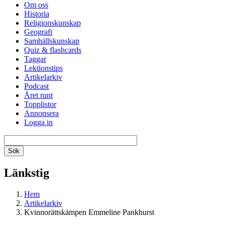
Om oss
Historia
Religionskunskap
Geografi
Samhällskunskap
Quiz & flashcards
Taggar
Lektionstips
Artikelarkiv
Podcast
Året runt
Topplistor
Annonsera
Logga in
Länkstig
Hem
Artikelarkiv
Kvinnorättskämpen Emmeline Pankhurst