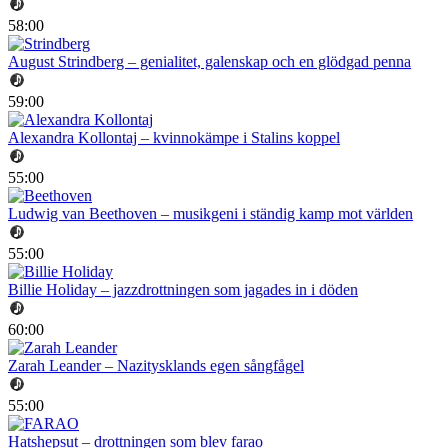
58:00
August Strindberg – genialitet, galenskap och en glödgad penna
59:00
Alexandra Kollontaj – kvinnokämpe i Stalins koppel
55:00
Ludwig van Beethoven – musikgeni i ständig kamp mot världen
55:00
Billie Holiday – jazzdrottningen som jagades in i döden
60:00
Zarah Leander – Nazitysklands egen sångfågel
55:00
Hatshepsut – drottningen som blev farao