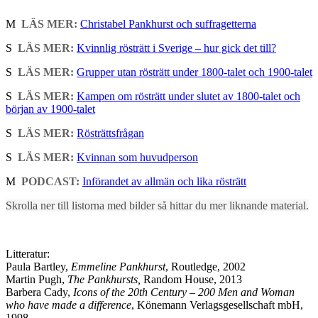
M
LÄS MER:
Christabel Pankhurst och suffragetterna
S
LÄS MER:
Kvinnlig rösträtt i Sverige – hur gick det till?
S
LÄS MER:
Grupper utan rösträtt under 1800-talet och 1900-talet
S
LÄS MER:
Kampen om rösträtt under slutet av 1800-talet och
början av 1900-talet
S
LÄS MER:
Rösträttsfrågan
S
LÄS MER:
Kvinnan som huvudperson
M
PODCAST:
Införandet av allmän och lika rösträtt
Skrolla ner till listorna med bilder så hittar du mer liknande material.
Litteratur:
Paula Bartley,
Emmeline Pankhurst
, Routledge, 2002
Martin Pugh,
The Pankhursts,
Random House, 2013
Barbera Cady,
Icons of the 20th Century – 200 Men and Woman
who have made a difference
, Könemann Verlagsgesellschaft mbH,
1998