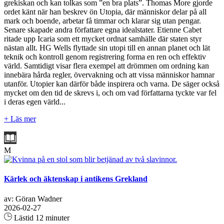
grekiskan och kan tolkas som ”en bra plats”. Thomas More gjorde
ordet känt när han beskrev ön Utopia, där människor delar på all
mark och boende, arbetar få timmar och klarar sig utan pengar.
Senare skapade andra författare egna idealstater. Etienne Cabet
ritade upp Icaria som ett mycket ordnat samhälle där staten styr
nästan allt. HG Wells flyttade sin utopi till en annan planet och lät
teknik och kontroll genom registrering forma en ren och effektiv
värld. Samtidigt visar flera exempel att drömmen om ordning kan
innebära hårda regler, övervakning och att vissa människor hamnar
utanför. Utopier kan därför både inspirera och varna. De säger också
mycket om den tid de skrevs i, och om vad författarna tyckte var fel
i deras egen värld...
+ Läs mer
M
Kärlek och äktenskap i antikens Grekland
av: Göran Wadner
2026-02-27
Lästid 12 minuter