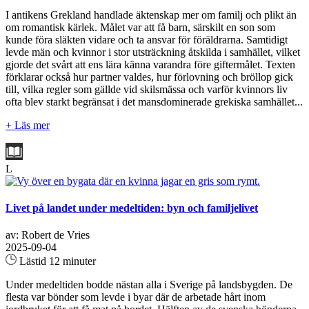
I antikens Grekland handlade äktenskap mer om familj och plikt än
om romantisk kärlek. Målet var att få barn, särskilt en son som
kunde föra släkten vidare och ta ansvar för föräldrarna. Samtidigt
levde män och kvinnor i stor utsträckning åtskilda i samhället, vilket
gjorde det svårt att ens lära känna varandra före giftermålet. Texten
förklarar också hur partner valdes, hur förlovning och bröllop gick
till, vilka regler som gällde vid skilsmässa och varför kvinnors liv
ofta blev starkt begränsat i det mansdominerade grekiska samhället...
+ Läs mer
L
Livet på landet under medeltiden: byn och familjelivet
av: Robert de Vries
2025-09-04
Lästid 12 minuter
Under medeltiden bodde nästan alla i Sverige på landsbygden. De
flesta var bönder som levde i byar där de arbetade hårt inom