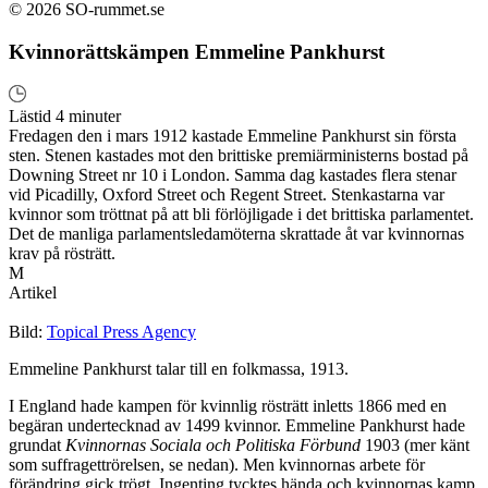
© 2026 SO-rummet.se
Kvinnorättskämpen Emmeline Pankhurst
Lästid 4 minuter
Fredagen den i mars 1912 kastade Emmeline Pankhurst sin första
sten. Stenen kastades mot den brittiske premiärministerns bostad på
Downing Street nr 10 i London. Samma dag kastades flera stenar
vid Picadilly, Oxford Street och Regent Street. Stenkastarna var
kvinnor som tröttnat på att bli förlöjligade i det brittiska parlamentet.
Det de manliga parlamentsledamöterna skrattade åt var kvinnornas
krav på rösträtt.
M
Artikel
Bild:
Topical Press Agency
Emmeline Pankhurst talar till en folkmassa, 1913.
I England hade kampen för kvinnlig rösträtt inletts 1866 med en
begäran undertecknad av 1499 kvinnor. Emmeline Pankhurst hade
grundat
Kvinnornas Sociala och Politiska Förbund
1903 (mer känt
som suffragettrörelsen, se nedan). Men kvinnornas arbete för
förändring gick trögt. Ingenting tycktes hända och kvinnornas kamp