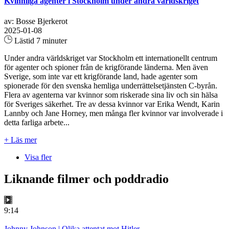
Kvinnliga agenter i Stockholm under andra världskriget
av: Bosse Bjerkerot
2025-01-08
Lästid 7 minuter
Under andra världskriget var Stockholm ett internationellt centrum
för agenter och spioner från de krigförande länderna. Men även
Sverige, som inte var ett krigförande land, hade agenter som
spionerade för den svenska hemliga underrättelsetjänsten C-byrån.
Flera av agenterna var kvinnor som riskerade sina liv och sin hälsa
för Sveriges säkerhet. Tre av dessa kvinnor var Erika Wendt, Karin
Lannby och Jane Horney, men många fler kvinnor var involverade i
detta farliga arbete...
+ Läs mer
Visa fler
Liknande filmer och poddradio
9:14
Johnny Johnson | Olika attentat mot Hitler