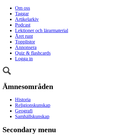
Om oss
Taggar
Artikelarkiv
Podcast
Lektioner och lärarmaterial
Året runt
Topplistor
Annonsera
Quiz & flashcards
Logga in
Ämnesområden
Historia
Religionskunskap
Geografi
Samhällskunskap
Secondary menu