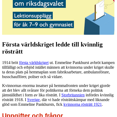
Första världskriget ledde till kvinnlig
rösträtt
1914 bröt
första världskriget
ut. Emmeline Pankhurst avbröt kampen
tillfälligt och erbjöd istället männen att kvinnorna under kriget skulle
ta deras plats på hemmaplan som fabriksarbetare, ambulansförare,
busschaufförer, poliser och så vidare.
Kvinnornas enorma insatser på hemmafronten under kriget gjorde
att det blev allt svårare för politikerna att förneka dem politisk
jämställdhet i form av lika rösträtt. I
Storbritannien
infördes kvinnlig
rösträtt 1918. I
Sverige
, där vi hade rösträttskämpar med liknande
glöd som Emmeline Pankhursts, fick
kvinnorna rösträtt 1921
.
Uppgifter och frågor