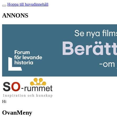
Hoppa till huvudinnehåll
ANNONS
Hi
OvanMeny