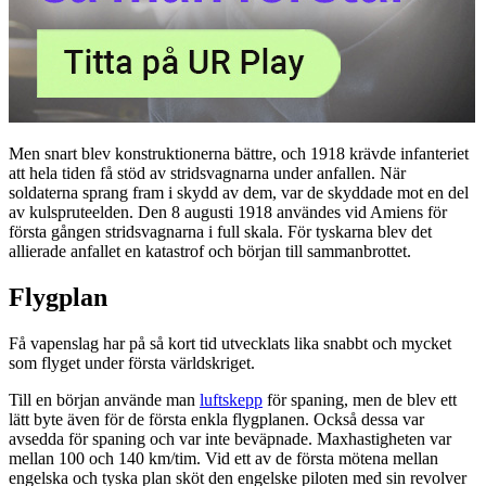
Men snart blev konstruktionerna bättre, och 1918 krävde infanteriet
att hela tiden få stöd av stridsvagnarna under anfallen. När
soldaterna sprang fram i skydd av dem, var de skyddade mot en del
av kulspruteelden. Den 8 augusti 1918 användes vid Amiens för
första gången stridsvagnarna i full skala. För tyskarna blev det
allierade anfallet en katastrof och början till sammanbrottet.
Flygplan
Få vapenslag har på så kort tid utvecklats lika snabbt och mycket
som flyget under första världskriget.
Till en början använde man
luftskepp
för spaning, men de blev ett
lätt byte även för de första enkla flygplanen. Också dessa var
avsedda för spaning och var inte beväpnade. Maxhastigheten var
mellan 100 och 140 km/tim. Vid ett av de första mötena mellan
engelska och tyska plan sköt den engelske piloten med sin revolver