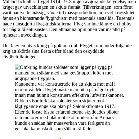
Militärt fick alltså flyget 1914-1918 ingen avgörande betydelse, men
kriget gav utvecklingen en skjuts framåt. Tillverkningen, som förut
varit hantverksmässig, växte till massproduktion, och vid krigsslutet
fanns en blomstrande flygindustri med tusentals anställda. Tusentals
hade tjänstgjort i flygstridskrafterna. Flyg var inte längre en hobby
för några få entusiaster. Den allmänna opinionen var inställd på
nyheter i utvecklingen.
Det blev en utveckling på gott och ont. Flyget kom under följande
krig att skörda sina flesta offer bland den oskyddade
civilbefolkningen.
Kanonerna var konstruerade för att skjuta mot mål i
marknivå. Mot flyget måste man hitta på något nytt,
innan man hunnit konstruera effektiva luftvärnskanoner.
Bilden visar turkiska soldater som skjuter mot
lågflygande engelska plan på Salonikifronten 1917.
Efter de första bistra erfarenheterna skyddades piloter
och motorer med plåt mot skott underifrån. Annars
kunde en sådan här massverkan vara farligare än
enstaka kanonskott, som sällan träffade.