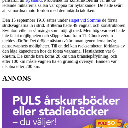
pansarbil till
Ryssland
. Problemet för konstruktörerna var att de
ledande militärerna sällan var öppna för nytänkande. De hade svårt
att samordna motorfordon med den inlärda taktiken.
Den 15 september 1916 sattes under
slaget vid Somme
de första
stridsvagnarna in i strid. Britterna hade 49 vagnar, och konstruktören
Swinton ville ha så många som möjligt med. Men högkvarteret hade
inte fattat möjligheten och släppte bara fram 11. Chockverkan
uteblev därför. Det dröjde nästan två år innan generalerna insåg
pansarvapnets möjligheter. Till en del kan tveksamheten förklaras av
den låga kapaciteten hos de första vagnarna. Hastigheten var 6
km/tim. De kunde bara köras 20 km utan bränslepåfyllning, och
efter 100 km måste vagnen ha en grundlig översyn. Banden var
utslitna efter 200 km.
ANNONS