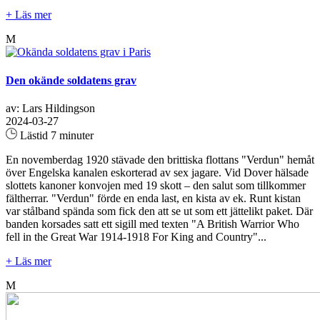
+ Läs mer
M
Den okände soldatens grav
av: Lars Hildingson
2024-03-27
Lästid 7 minuter
En novemberdag 1920 stävade den brittiska flottans "Verdun" hemåt
över Engelska kanalen eskorterad av sex jagare. Vid Dover hälsade
slottets kanoner konvojen med 19 skott – den salut som tillkommer
fältherrar. "Verdun" förde en enda last, en kista av ek. Runt kistan
var stålband spända som fick den att se ut som ett jättelikt paket. Där
banden korsades satt ett sigill med texten "A British Warrior Who
fell in the Great War 1914-1918 For King and Country"...
+ Läs mer
M