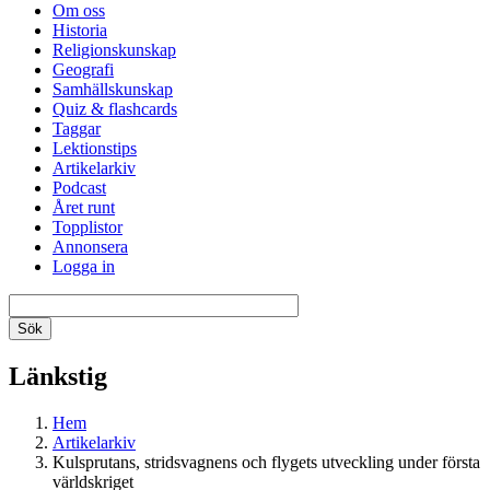
Om oss
Historia
Religionskunskap
Geografi
Samhällskunskap
Quiz & flashcards
Taggar
Lektionstips
Artikelarkiv
Podcast
Året runt
Topplistor
Annonsera
Logga in
Länkstig
Hem
Artikelarkiv
Kulsprutans, stridsvagnens och flygets utveckling under första
världskriget