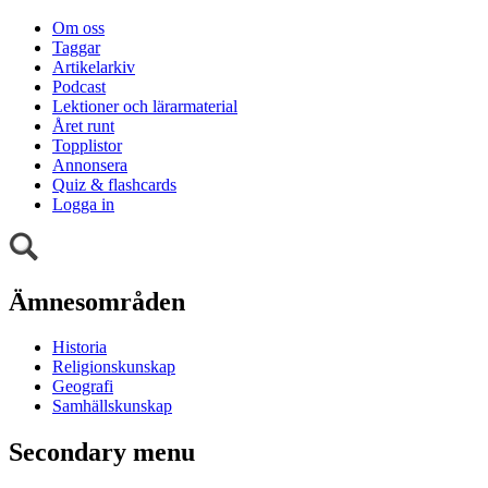
Om oss
Taggar
Artikelarkiv
Podcast
Lektioner och lärarmaterial
Året runt
Topplistor
Annonsera
Quiz & flashcards
Logga in
Ämnesområden
Historia
Religionskunskap
Geografi
Samhällskunskap
Secondary menu