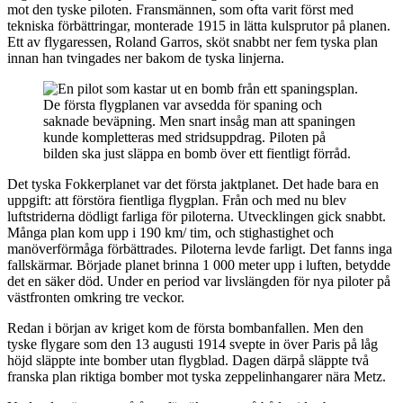
mot den tyske piloten. Fransmännen, som ofta varit först med
tekniska förbättringar, monterade 1915 in lätta kulsprutor på planen.
Ett av flygaressen, Roland Garros, sköt snabbt ner fem tyska plan
innan han tvingades ner bakom de tyska linjerna.
De första flygplanen var avsedda för spaning och
saknade beväpning. Men snart insåg man att spaningen
kunde kompletteras med stridsuppdrag. Piloten på
bilden ska just släppa en bomb över ett fientligt förråd.
Det tyska Fokkerplanet var det första jaktplanet. Det hade bara en
uppgift: att förstöra fientliga flygplan. Från och med nu blev
luftstriderna dödligt farliga för piloterna. Utvecklingen gick snabbt.
Många plan kom upp i 190 km/ tim, och stighastighet och
manöverförmåga förbättrades. Piloterna levde farligt. Det fanns inga
fallskärmar. Började planet brinna 1 000 meter upp i luften, betydde
det en säker död. Under en period var livslängden för nya piloter på
västfronten omkring tre veckor.
Redan i början av kriget kom de första bombanfallen. Men den
tyske flygare som den 13 augusti 1914 svepte in över Paris på låg
höjd släppte inte bomber utan flygblad. Dagen därpå släppte två
franska plan riktiga bomber mot tyska zeppelinhangarer nära Metz.