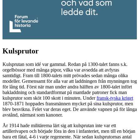
Kulsprutor
Kulsprutan som idé var gammal. Redan på 1300-talet fanns s.k.
orgelbössor med många pipor, vilka var avsedda att avfyras
samtidigt. Fram till 1800-talets mitt prövades sedan många olika
modeller. Gemensamt för alla var att laddningen från mynningen tog
för lång tid. Först när man under andra hälften av 1800-talet infört
bakladdning och standardformat på mantlade patroner fick man
kulsprutor som sköt 100 skott i minuten. Under
fransk-tyska kriget
1870-1871 hoppades fransmännen mycket på sina kulsprutor, men
blev besvikna. Felet var deras eget. De använde vapnen på för långa
avstånd, närmast som kanoner.
År 1914 hade militärerna lärt sig att kulsprutan inte var ett
artillerivapen och började föra in den i infanteriet, men till en början
bara ett fåtal, 4-6 i varje regemente. När sedan kulsprutornas antal