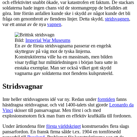
och effektivitet snabbt ökade, var katastrofen ett faktum. De stackars
soldaterna hade ingen chans vid de stormangrepp de befalldes att
göra. Inte förrän anfallen kunde ske i skydd av något kunde det bli
fråga om genombrott av fiendens linjer. Detta skydd,
stridsvagnen
,
var ett annat av de nya
vapnen
.
Bild:
Imperial War Museums
En av de första stridsvagnarna passerar en engelsk
skyttegrav på väg mot de tyska linjerna.
Konstruktörerna ville ha en massinsats, men bilden
visar tydligt hur militärledningen i början bara satte in
enstaka exemplar. Man ser också vilket gott skydd
vagnarna gav soldaterna mot fiendens kulspruteeld.
Stridsvagnar
Inte heller stridsvagnens idé var ny. Redan under
forntiden
fanns
hästdragna stridsvagnar, och vid 1400-talets slut gjorde
Leonardo da
Vinci
skisser till pansarvagnar. Men först i och med
explosionsmotorn fick man fram en effektiv kraftkälla till fordonen.
Under årtiondena före
första världskriget
konstruerades flera slags
pansarfordon. En fransk firma sålde t.ex. 1904 en tornförsedd