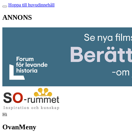
Hoppa till huvudinnehåll
ANNONS
Hi
OvanMeny