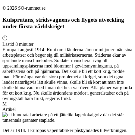
© 2026 SO-rummet.se
Kulsprutans, stridsvagnens och flygets utveckling
under första världskriget
Lästid 8 minuter
Europa i augusti 1914: Runt om i länderna lämnar miljoner män sina
arbetsplatser och beger sig till militärkasernerna. Städerna ekar av
sprittande marschmelodier. Soldater marscherar iväg till
uppsamlingsplatserna med blommor i gevärsmynningarna, på
sabelfästena och på hjälmarna. Det skulle bli ett kort krig, trodde
man. För många var det stora problemet att kriget, som det egna
landet naturligtvis lätt skulle vinna, skulle bli så kort att man inte
skulle hinna vara med innan det hela var över. Alla planer var gjorda
för ett kort krig. Nu skulle årtiondens mödor i generalstaber och på
övningsfält bära frukt, segerns frukt.
M
Artikel
Det är 1914. I Europas vapenfabriker påskyndades tillverkningen.