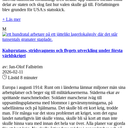
delar av staten och slog fast hur valen skulle gå till. Författningen
blev grunden för USA:s statsskick.
+ Läs mer
M
Kulsprutans, stridsvagnens och flygets utveckling under första
världskriget
av: Jan-Olof Fallström
2026-02-11
Lästid 8 minuter
Europa i augusti 1914: Runt om i länderna lämnar miljoner män sina
arbetsplatser och beger sig till militärkasernerna. Städerna ekar av
sprittande marschmelodier. Soldater marscherar iväg till
uppsamlingsplatserna med blommor i gevärsmynningarna, på
sabelfästena och på hjälmarna. Det skulle bli ett kort krig, trodde
man. För många var det stora problemet att kriget, som det egna
landet naturligtvis lätt skulle vinna, skulle bli så kort att man inte
skulle hinna vara med innan det hela var över. Alla planer var gjorda