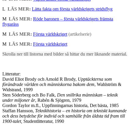
L
LÄS MER:
Lätta fakta om första världskrigets stridsflyg
M
LÄS MER:
Röde baronen – första världskrigets främsta
flygaräss
M
LÄS MER:
Första världskriget
(artikelserie)
M
LÄS MER:
Första världskriget
Skrolla ner till listorna med bilder så hittar du mer liknande material.
Litteratur:
David Eliot Brody och Arnold R Brody,
Upptäckterna som
förändrade världen och människorna bakom dem
, Wahlström &
Widstrand, 1999
Sten Söderberg och Bo Falk,
Den snillrika människan – teknik
under miljoner år
, Rabén & Sjögren, 1979
Gordon Taylor m.fl., Uppfinningarnas historia, Det bästa, 1985
Staffan Hansson,
Teknikhistoria – en historia om tekniskt kunnande
och dess betydelse för individ och samhälle från äldsta tid fram till
1900-talet,
Studentlitteratur, 1990