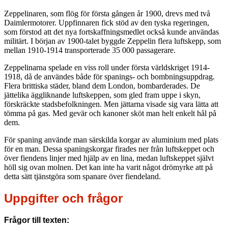
Zeppelinaren, som flög för första gången år 1900, drevs med två
Daimlermotorer. Uppfinnaren fick stöd av den tyska regeringen,
som förstod att det nya fortskaffningsmedlet också kunde användas
militärt. I början av 1900-talet byggde Zeppelin flera luftskepp, som
mellan 1910-1914 transporterade 35 000 passagerare.
Zeppelinarna spelade en viss roll under första världskriget 1914-
1918, då de användes både för spanings- och bombningsuppdrag.
Flera brittiska städer, bland dem London, bombarderades. De
jättelika äggliknande luftskeppen, som gled fram uppe i skyn,
förskräckte stadsbefolkningen. Men jättarna visade sig vara lätta att
tömma på gas. Med gevär och kanoner sköt man helt enkelt hål på
dem.
För spaning använde man särskilda korgar av aluminium med plats
för en man. Dessa spaningskorgar firades ner från luftskeppet och
över fiendens linjer med hjälp av en lina, medan luftskeppet självt
höll sig ovan molnen. Det kan inte ha varit något drömyrke att på
detta sätt tjänstgöra som spanare över fiendeland.
Uppgifter och frågor
Frågor till texten: