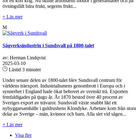
för ett kort krig. Nu skulle årtiondens mödor i generalstaber och på
övningsfält bära frukt, segerns frukt...
+ Läs mer
M
Sågverksindustrin i Sundsvall på 1800-talet
av: Herman Lindqvist
2025-03-10
Lästid 3 minuter
Under senare delen av 1800-talet blev Sundsvall centrum för
världens träexport. Industrialismens genombrott i Europa och i
synnerhet i England hade ökat behovet av svenskt trä. Exporten
femfaldigades på tjugo år. År 1870 bestod över 40 procent av
Sveriges export av trävaror. Sundsvall växte snabbt likt ett
nybyggarsamhälle i guldrushens Klondyke. Arbetare kom från stora
delar av Sverige – män, kvinnor och barn. Alla slet vid sågen...
+ Läs mer
Visa fler