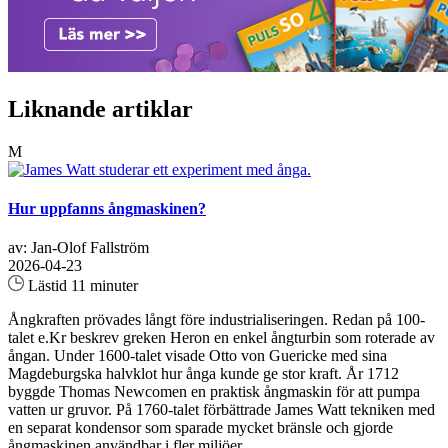
Liknande artiklar
M
Hur uppfanns ångmaskinen?
av: Jan-Olof Fallström
2026-04-23
Lästid 11 minuter
Ångkraften prövades långt före industrialiseringen. Redan på 100-
talet e.Kr beskrev greken Heron en enkel ångturbin som roterade av
ångan. Under 1600-talet visade Otto von Guericke med sina
Magdeburgska halvklot hur ånga kunde ge stor kraft. År 1712
byggde Thomas Newcomen en praktisk ångmaskin för att pumpa
vatten ur gruvor. På 1760-talet förbättrade James Watt tekniken med
en separat kondensor som sparade mycket bränsle och gjorde
ångmaskinen användbar i fler miljöer...