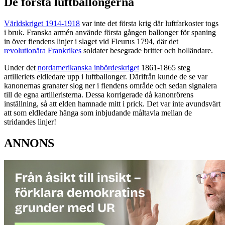
De första luftballongerna
Världskriget 1914-1918
var inte det första krig där luftfarkoster togs
i bruk. Franska armén använde första gången ballonger för spaning
in över fiendens linjer i slaget vid Fleurus 1794, där det
revolutionära Frankrikes
soldater besegrade britter och holländare.
Under det
nordamerikanska inbördeskriget
1861-1865 steg
artilleriets eldledare upp i luftballonger. Därifrån kunde de se var
kanonernas granater slog ner i fiendens område och sedan signalera
till de egna artilleristerna. Dessa korrigerade då kanonrörens
inställning, så att elden hamnade mitt i prick. Det var inte avundsvärt
att som eldledare hänga som inbjudande måltavla mellan de
stridandes linjer!
ANNONS