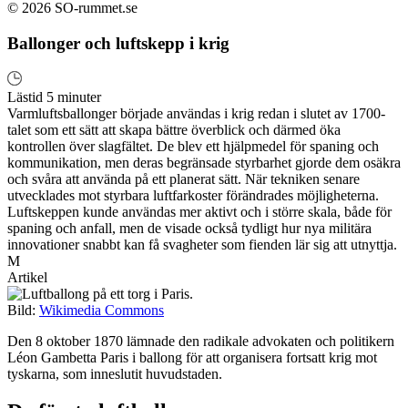
© 2026 SO-rummet.se
Ballonger och luftskepp i krig
Lästid 5 minuter
Varmluftsballonger började användas i krig redan i slutet av 1700-
talet som ett sätt att skapa bättre överblick och därmed öka
kontrollen över slagfältet. De blev ett hjälpmedel för spaning och
kommunikation, men deras begränsade styrbarhet gjorde dem osäkra
och svåra att använda på ett planerat sätt. När tekniken senare
utvecklades mot styrbara luftfarkoster förändrades möjligheterna.
Luftskeppen kunde användas mer aktivt och i större skala, både för
spaning och anfall, men de visade också tydligt hur nya militära
innovationer snabbt kan få svagheter som fienden lär sig att utnyttja.
M
Artikel
Bild:
Wikimedia Commons
Den 8 oktober 1870 lämnade den radikale advokaten och politikern
Léon Gambetta Paris i ballong för att organisera fortsatt krig mot
tyskarna, som inneslutit huvudstaden.