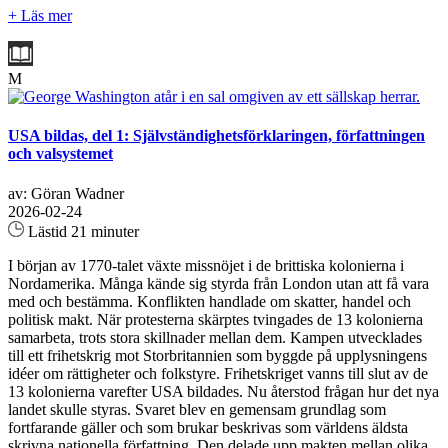
+ Läs mer
M
USA bildas, del 1: Självständighetsförklaringen, författningen
och valsystemet
av: Göran Wadner
2026-02-24
Lästid 21 minuter
I början av 1770-talet växte missnöjet i de brittiska kolonierna i
Nordamerika. Många kände sig styrda från London utan att få vara
med och bestämma. Konflikten handlade om skatter, handel och
politisk makt. När protesterna skärptes tvingades de 13 kolonierna
samarbeta, trots stora skillnader mellan dem. Kampen utvecklades
till ett frihetskrig mot Storbritannien som byggde på upplysningens
idéer om rättigheter och folkstyre. Frihetskriget vanns till slut av de
13 kolonierna varefter USA bildades. Nu återstod frågan hur det nya
landet skulle styras. Svaret blev en gemensam grundlag som
fortfarande gäller och som brukar beskrivas som världens äldsta
skrivna nationella författning. Den delade upp makten mellan olika