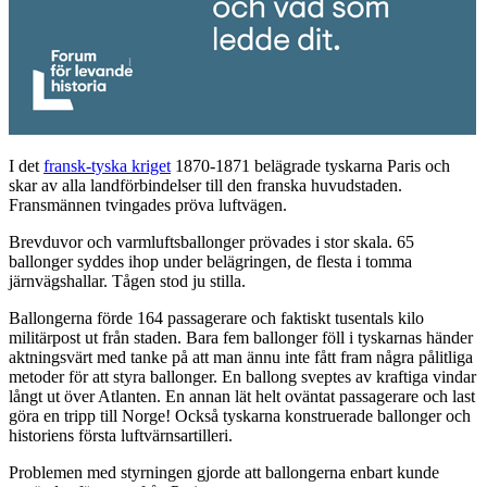
I det
fransk-tyska kriget
1870-1871 belägrade tyskarna Paris och
skar av alla landförbindelser till den franska huvudstaden.
Fransmännen tvingades pröva luftvägen.
Brevduvor och varmluftsballonger prövades i stor skala. 65
ballonger syddes ihop under belägringen, de flesta i tomma
järnvägshallar. Tågen stod ju stilla.
Ballongerna förde 164 passagerare och faktiskt tusentals kilo
militärpost ut från staden. Bara fem ballonger föll i tyskarnas händer
aktningsvärt med tanke på att man ännu inte fått fram några pålitliga
metoder för att styra ballonger. En ballong sveptes av kraftiga vindar
långt ut över Atlanten. En annan lät helt oväntat passagerare och last
göra en tripp till Norge! Också tyskarna konstruerade ballonger och
historiens första luftvärnsartilleri.
Problemen med styrningen gjorde att ballongerna enbart kunde