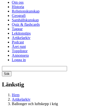
Om oss
Historia
Religionskunskap
Geografi
Samhällskunskap
Quiz & flashcards
Taggar
Lektionstips
Artikelarkiv
Podcast
Året runt
Topplistor
Annonsera
Logga in
Länkstig
Hem
Artikelarkiv
Ballonger och luftskepp i krig