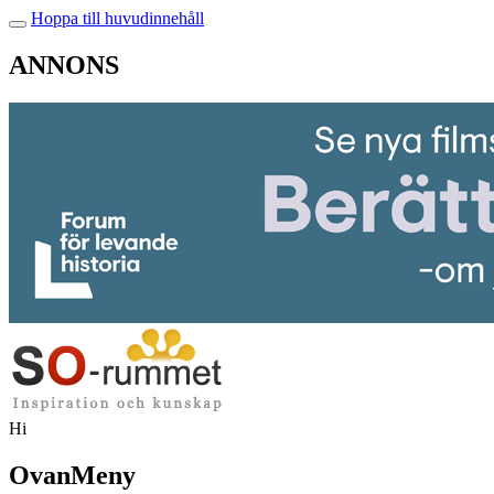
Hoppa till huvudinnehåll
ANNONS
Hi
OvanMeny