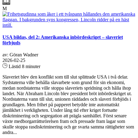
M
USA bildas, del 2: Amerikanska inbördeskriget – slaveriet
förbjuds
av: Göran Wadner
2026-02-25
Lästid 8 minuter
Slaveriet blev den konflikt som till slut splittrade USA i två delar.
Sydstaterna ville behålla slavarbete som grund för sin ekonomi,
medan nordstaterna ville stoppa slaveriets spridning och hålla ihop
landet. När Abraham Lincoln blev president bröt inbördeskriget ut.
Nordstaterna vann till slut, unionen räddades och slaveri förbjöds i
grundlagen. Men frihet på papperet betydde inte automatiskt
jämlikhet i verkligheten. Under lång tid efter kriget fortsatte
diskriminering och segregation att prägla samhället. Först senare
växte medborgarrättsrörelsen fram och pressade fram lagar som
skulle stoppa rasdiskriminering och ge svarta samma rättigheter som
andra...