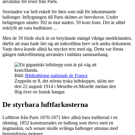
användas för resor från Paris.
Storstaden var helt enkelt för liten som mål för inkommande
ballonger. Inflygningen till Paris sköttes av brevduvor. Under
belägringen sändes 392 in mot staden. 59 kom fram. Det är alltid
riskfyllt att vara budbärare…
Men de 59 förde dock in en betydande mängd viktiga meddelanden,
därför att man hade lärt sig att mikrofilma brev och andra dokument.
Varje duva kunde alltså ha mycket text med sig. Detta var första
gången mikrofilmning användes i militära sammanhang.
Bild:
Bibliothèque nationale de France
Zeppelin nr 8, det största tyska luftskeppet, sköts ner
den 22 augusti 1914 i Meurthe-et-Moselle medan den
flög över en fransk hangar.
De styrbara luftfarkosterna
Luftbron från Paris 1870-1871 blev alltså bara trafikerad i en
riktning. 1852 konstruerades en ballong som drevs med en
ångmaskin, och senare skulle avlånga ballonger utrustas med
bensindrivna motorer.