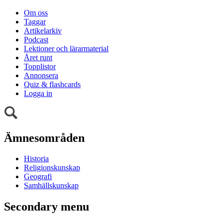
Om oss
Taggar
Artikelarkiv
Podcast
Lektioner och lärarmaterial
Året runt
Topplistor
Annonsera
Quiz & flashcards
Logga in
Ämnesområden
Historia
Religionskunskap
Geografi
Samhällskunskap
Secondary menu