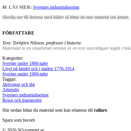
M
LÄS MER:
Sveriges industrialisering
Skrolla ner till listorna med bilder så hittar du mer material om ämnet.
FÖRFATTARE
Text: Torbjörn Nilsson, professor i historia
Materialet är en omarbetad version av en text som tidigare ingått i bo
Kategorier:
Sverige under 1800-talet
Livet på landet och i staden 1776-1914
Sverige under 1900-talet
Taggar:
Järnvägar och tåg
Arbetsliv
Sveriges industrialisering
Resor och transporter
Här nedan hittar du material som kan relateras till
rallare
.
Spara som favorit
© 2026 SO-rummet.se