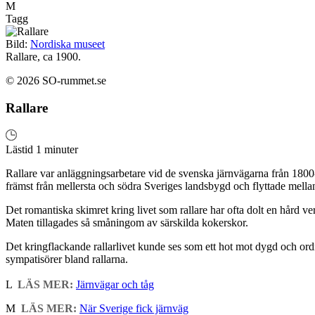
M
Tagg
Bild:
Nordiska museet
Rallare, ca 1900.
© 2026 SO-rummet.se
Rallare
Lästid 1 minuter
Rallare var anläggningsarbetare vid de svenska järnvägarna från 1800-t
främst från mellersta och södra Sveriges landsbygd och flyttade mella
Det romantiska skimret kring livet som rallare har ofta dolt en hård v
Maten tillagades så småningom av särskilda kokerskor.
Det kringflackande rallarlivet kunde ses som ett hot mot dygd och ordn
sympatisörer bland rallarna.
L
LÄS MER:
Järnvägar och tåg
M
LÄS MER:
När Sverige fick järnväg