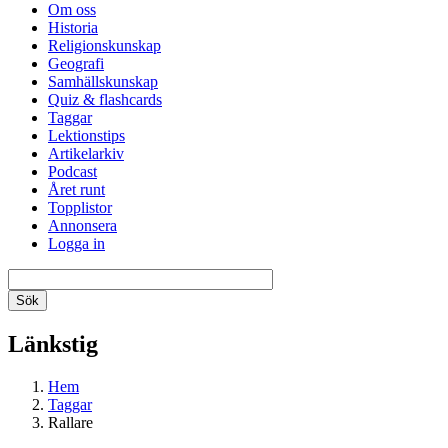
Om oss
Historia
Religionskunskap
Geografi
Samhällskunskap
Quiz & flashcards
Taggar
Lektionstips
Artikelarkiv
Podcast
Året runt
Topplistor
Annonsera
Logga in
Länkstig
Hem
Taggar
Rallare