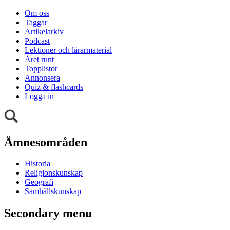
Om oss
Taggar
Artikelarkiv
Podcast
Lektioner och lärarmaterial
Året runt
Topplistor
Annonsera
Quiz & flashcards
Logga in
Ämnesområden
Historia
Religionskunskap
Geografi
Samhällskunskap
Secondary menu