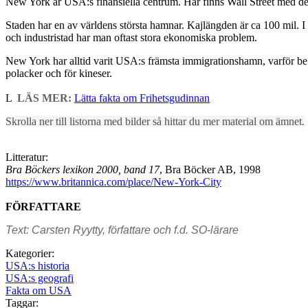
New York är USA:s finansiella centrum. Här finns Wall Street med
Staden har en av världens största hamnar. Kajlängden är ca 100 mil.
och industristad har man oftast stora ekonomiska problem.
New York har alltid varit USA:s främsta immigrationshamn, varför befol
polacker och för kineser.
L
LÄS MER:
Lätta fakta om Frihetsgudinnan
Skrolla ner till listorna med bilder så hittar du mer material om ämnet.
Litteratur:
Bra Böckers lexikon 2000, band 17
, Bra Böcker AB, 1998
https://www.britannica.com/place/New-York-City
FÖRFATTARE
Text: Carsten Ryytty, författare och f.d. SO-lärare
Kategorier:
USA:s historia
USA:s geografi
Fakta om USA
Taggar: