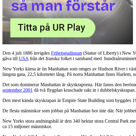
Den 4 juli 1886 invigdes
Frihetsgudinnan
(Statue of Liberty) i New Y
gåva till
USA
från det franska folket i samband med hundraårsminne
New Yorks kärna är ön Manhattan som omges av Hudson River i väster
längsta gata, 22,5 kilometer lång. På norra Manhattan finns Harlem, s
Det som dominerar Manhattan är skyskraporna. Här fanns den berömd
september 2001
då två flygplan kraschade rakt in i dubbelskyskrapa
Den mest kända skyskrapan är Empire State Building som byggdes 19
De flesta människor som jobbar på Manhattan bor inte där. När jobbet 
New Yorks stora andningshål är den 340 hektar stora Central Park med b
ca 15 miljoner människor.