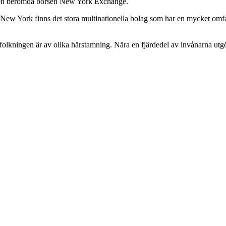
 den berömda börsen New York Exchange.
 I New York finns det stora multinationella bolag som har en mycket om
kningen är av olika härstamning. Nära en fjärdedel av invånarna utgörs a