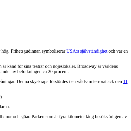
er hög. Frihetsgudinnan symboliserar
USA:s självständighet
och var en
r känd för sina teatrar och nöjeslokaler. Broadway är världens
s andel av befolkningen ca 20 procent.
ningar. Denna skyskrapa förstördes i en våldsam terrorattack den
11
).
larna.
idbanor och sjöar. Parken som är fyra kilometer lång besöks årligen av