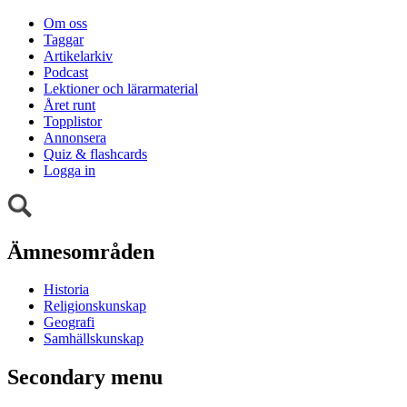
Om oss
Taggar
Artikelarkiv
Podcast
Lektioner och lärarmaterial
Året runt
Topplistor
Annonsera
Quiz & flashcards
Logga in
Ämnesområden
Historia
Religionskunskap
Geografi
Samhällskunskap
Secondary menu