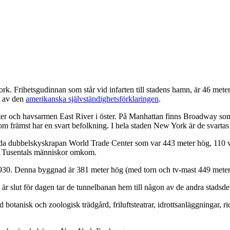
ork. Frihetsgudinnan som står vid infarten till stadens hamn, är 46 met
t av den
amerikanska självständighetsförklaringen
.
 och havsarmen East River i öster. På Manhattan finns Broadway som ä
om främst har en svart befolkning. I hela staden New York är de svarta
a dubbelskyskrapan World Trade Center som var 443 meter hög, 110 vå
n. Tusentals människor omkom.
30. Denna byggnad är 381 meter hög (med torn och tv-mast 449 meter
är slut för dagen tar de tunnelbanan hem till någon av de andra stadsde
otanisk och zoologisk trädgård, friluftsteatrar, idrottsanläggningar, r