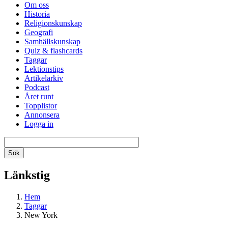
Om oss
Historia
Religionskunskap
Geografi
Samhällskunskap
Quiz & flashcards
Taggar
Lektionstips
Artikelarkiv
Podcast
Året runt
Topplistor
Annonsera
Logga in
Länkstig
Hem
Taggar
New York