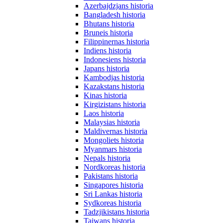
Azerbajdzjans historia
Bangladesh historia
Bhutans historia
Bruneis historia
Filippinernas historia
Indiens historia
Indonesiens historia
Japans historia
Kambodjas historia
Kazakstans historia
Kinas historia
Kirgizistans historia
Laos historia
Malaysias historia
Maldivernas historia
Mongoliets historia
Myanmars historia
Nepals historia
Nordkoreas historia
Pakistans historia
Singapores historia
Sri Lankas historia
Sydkoreas historia
Tadzjikistans historia
Taiwans historia