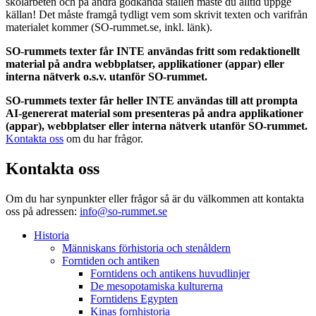
skolarbeten och på andra godkända ställen måste du alltid uppge
källan! Det måste framgå tydligt vem som skrivit texten och varifrån
materialet kommer (SO-rummet.se, inkl. länk).
SO-rummets texter får INTE användas fritt som redaktionellt
material på andra webbplatser, applikationer (appar) eller
interna nätverk o.s.v. utanför SO-rummet.
SO-rummets texter får heller INTE användas till att prompta
AI-genererat material som presenteras på andra applikationer
(appar), webbplatser eller interna nätverk utanför SO-rummet.
Kontakta oss
om du har frågor.
Kontakta oss
Om du har synpunkter eller frågor så är du välkommen att kontakta
oss på adressen:
info@so-rummet.se
Historia
Människans förhistoria och stenåldern
Forntiden och antiken
Forntidens och antikens huvudlinjer
De mesopotamiska kulturerna
Forntidens Egypten
Kinas fornhistoria