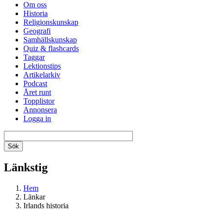
Om oss
Historia
Religionskunskap
Geografi
Samhällskunskap
Quiz & flashcards
Taggar
Lektionstips
Artikelarkiv
Podcast
Året runt
Topplistor
Annonsera
Logga in
Länkstig
Hem
Länkar
Irlands historia