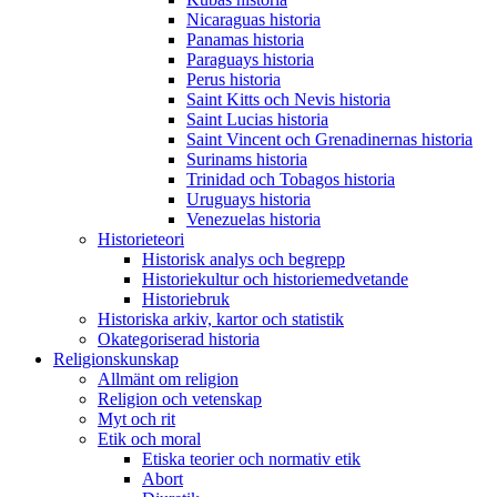
Nicaraguas historia
Panamas historia
Paraguays historia
Perus historia
Saint Kitts och Nevis historia
Saint Lucias historia
Saint Vincent och Grenadinernas historia
Surinams historia
Trinidad och Tobagos historia
Uruguays historia
Venezuelas historia
Historieteori
Historisk analys och begrepp
Historiekultur och historiemedvetande
Historiebruk
Historiska arkiv, kartor och statistik
Okategoriserad historia
Religionskunskap
Allmänt om religion
Religion och vetenskap
Myt och rit
Etik och moral
Etiska teorier och normativ etik
Abort