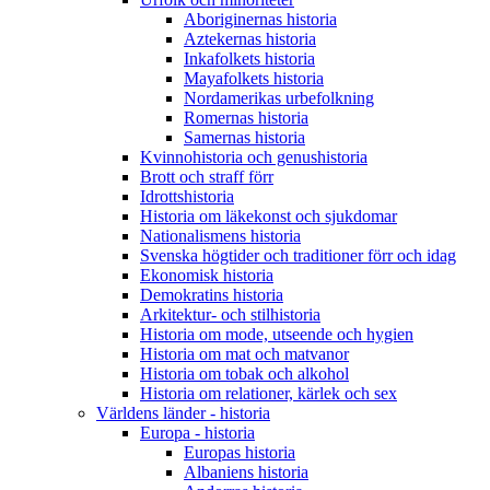
Aboriginernas historia
Aztekernas historia
Inkafolkets historia
Mayafolkets historia
Nordamerikas urbefolkning
Romernas historia
Samernas historia
Kvinnohistoria och genushistoria
Brott och straff förr
Idrottshistoria
Historia om läkekonst och sjukdomar
Nationalismens historia
Svenska högtider och traditioner förr och idag
Ekonomisk historia
Demokratins historia
Arkitektur- och stilhistoria
Historia om mode, utseende och hygien
Historia om mat och matvanor
Historia om tobak och alkohol
Historia om relationer, kärlek och sex
Världens länder - historia
Europa - historia
Europas historia
Albaniens historia