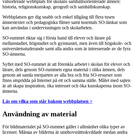
välsorterade webbplats för skolans samhällsorienterade ämnen:
historia, religionskunskap, geografi och samhällskunskap.
Webbplatsen ger dig snabb och enkel tillgång till flera tusen
ämnestexter och pedagogiska filmer samt tusentals SO-länkar som
kan användas i undervisningen och skolarbeten.
SO-rummet riktar sig i första hand till elever och lärare på
mellanstadiet, högstadiet och gymnasiet, men även till högskole- och
universitetsstuderande samt alla andra som är intresserade av de fyra
SO-ämnena.
Syftet med SO-rummet är att förenkla arbetet i skolan för elever och
lärare, dels genom SO-rummets egna material i olika ämnen, dels
genom att samla merparten av alla bra och fria SO-resurser som
finns utspridda på Internet på ett och samma ställe. Målet med sajten
är att skapa inspiration, öka intresset och öka kunskaperna inom SO-
ämnena.
Läs om vilka som står bakom webbplatsen >
Användning av material
För bildmaterialet på SO-rummet gäller i allmänhet olika typer av
licenser. Många av bilderna är upphovsrättsskyddade medan andra