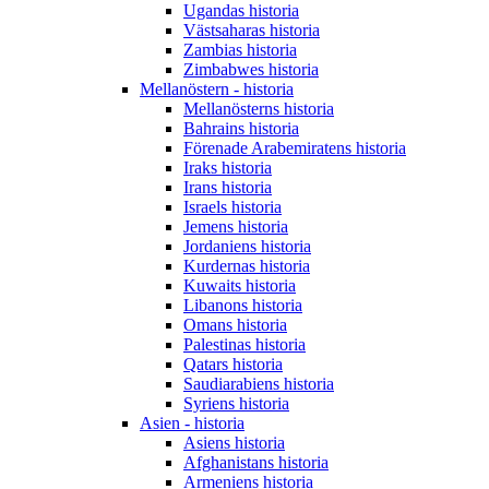
Ugandas historia
Västsaharas historia
Zambias historia
Zimbabwes historia
Mellanöstern - historia
Mellanösterns historia
Bahrains historia
Förenade Arabemiratens historia
Iraks historia
Irans historia
Israels historia
Jemens historia
Jordaniens historia
Kurdernas historia
Kuwaits historia
Libanons historia
Omans historia
Palestinas historia
Qatars historia
Saudiarabiens historia
Syriens historia
Asien - historia
Asiens historia
Afghanistans historia
Armeniens historia