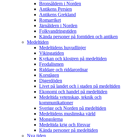
Bronsåldern i Norden
Antikens Persien
Antikens Grekland
Romarriket
Järnåldern i Norden
Folkvandringstiden
Kända personer på forntiden och antiken
Medeltiden
Medeltidens huvudlinjer
Vikingatiden
Kyrkan och klostren på medeltiden
Feodalismen
Riddare och riddarordnar
Korstågen
Digerdöden
Livet på landet och i staden på medeltiden
Ekonomi och handel på medeltiden
Medeltida vetenskap, teknik och
kommunikationer
Sverige och Norden på medeltiden
Medeltidens muslimska värld
Mongolerna
Medeltida krig och försvar
Kända personer på medeltiden
Nya tiden