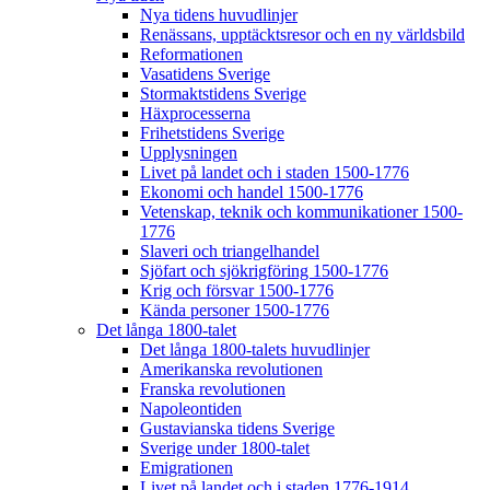
Nya tidens huvudlinjer
Renässans, upptäcktsresor och en ny världsbild
Reformationen
Vasatidens Sverige
Stormaktstidens Sverige
Häxprocesserna
Frihetstidens Sverige
Upplysningen
Livet på landet och i staden 1500-1776
Ekonomi och handel 1500-1776
Vetenskap, teknik och kommunikationer 1500-
1776
Slaveri och triangelhandel
Sjöfart och sjökrigföring 1500-1776
Krig och försvar 1500-1776
Kända personer 1500-1776
Det långa 1800-talet
Det långa 1800-talets huvudlinjer
Amerikanska revolutionen
Franska revolutionen
Napoleontiden
Gustavianska tidens Sverige
Sverige under 1800-talet
Emigrationen
Livet på landet och i staden 1776-1914