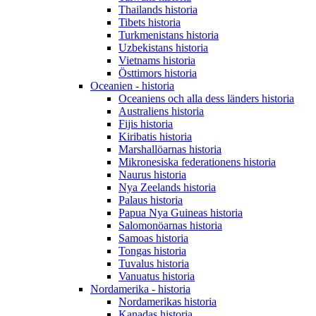
Thailands historia
Tibets historia
Turkmenistans historia
Uzbekistans historia
Vietnams historia
Östtimors historia
Oceanien - historia
Oceaniens och alla dess länders historia
Australiens historia
Fijis historia
Kiribatis historia
Marshallöarnas historia
Mikronesiska federationens historia
Naurus historia
Nya Zeelands historia
Palaus historia
Papua Nya Guineas historia
Salomonöarnas historia
Samoas historia
Tongas historia
Tuvalus historia
Vanuatus historia
Nordamerika - historia
Nordamerikas historia
Kanadas historia