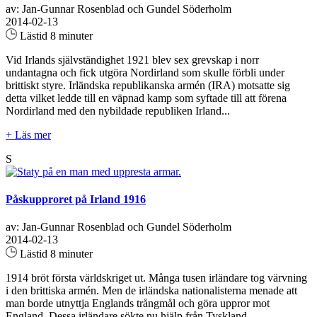
av: Jan-Gunnar Rosenblad och Gundel Söderholm
2014-02-13
Lästid 8 minuter
Vid Irlands självständighet 1921 blev sex grevskap i norr
undantagna och fick utgöra Nordirland som skulle förbli under
brittiskt styre. Irländska republikanska armén (IRA) motsatte sig
detta vilket ledde till en väpnad kamp som syftade till att förena
Nordirland med den nybildade republiken Irland...
+ Läs mer
S
Påskupproret på Irland 1916
av: Jan-Gunnar Rosenblad och Gundel Söderholm
2014-02-13
Lästid 8 minuter
1914 bröt första världskriget ut. Många tusen irländare tog värvning
i den brittiska armén. Men de irländska nationalisterna menade att
man borde utnyttja Englands trångmål och göra uppror mot
England. Dessa irländare sökte nu hjälp från Tyskland...