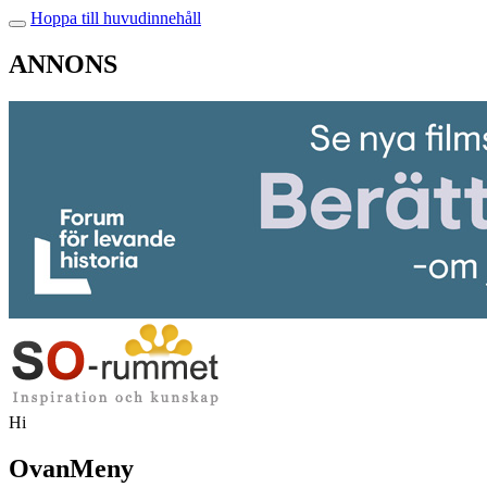
Hoppa till huvudinnehåll
ANNONS
Hi
OvanMeny