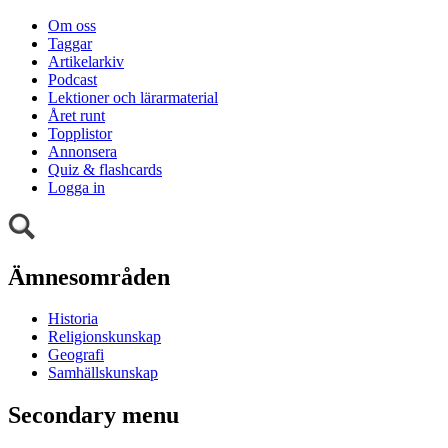
Om oss
Taggar
Artikelarkiv
Podcast
Lektioner och lärarmaterial
Året runt
Topplistor
Annonsera
Quiz & flashcards
Logga in
Ämnesområden
Historia
Religionskunskap
Geografi
Samhällskunskap
Secondary menu