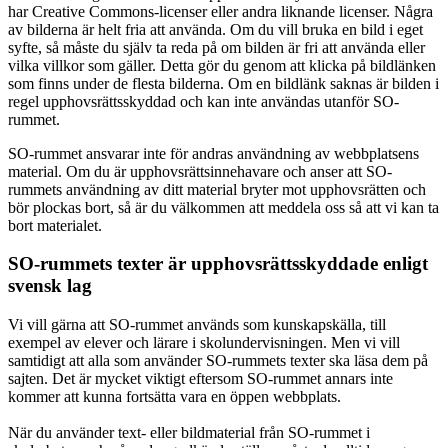
har Creative Commons-licenser eller andra liknande licenser. Några
av bilderna är helt fria att använda. Om du vill bruka en bild i eget
syfte, så måste du själv ta reda på om bilden är fri att använda eller
vilka villkor som gäller. Detta gör du genom att klicka på bildlänken
som finns under de flesta bilderna. Om en bildlänk saknas är bilden i
regel upphovsrättsskyddad och kan inte användas utanför SO-
rummet.
SO-rummet ansvarar inte för andras användning av webbplatsens
material. Om du är upphovsrättsinnehavare och anser att SO-
rummets användning av ditt material bryter mot upphovsrätten och
bör plockas bort, så är du välkommen att meddela oss så att vi kan ta
bort materialet.
SO-rummets texter är upphovsrättsskyddade enligt
svensk lag
Vi vill gärna att SO-rummet används som kunskapskälla, till
exempel av elever och lärare i skolundervisningen. Men vi vill
samtidigt att alla som använder SO-rummets texter ska läsa dem på
sajten. Det är mycket viktigt eftersom SO-rummet annars inte
kommer att kunna fortsätta vara en öppen webbplats.
När du använder text- eller bildmaterial från SO-rummet i