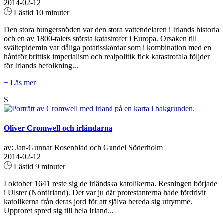
2014-02-12
Lästid 10 minuter
Den stora hungersnöden var den stora vattendelaren i Irlands historia
och en av 1800-talets största katastrofer i Europa. Orsaken till
svältepidemin var dåliga potatisskördar som i kombination med en
hårdför brittisk imperialism och realpolitik fick katastrofala följder
för Irlands befolkning...
+ Läs mer
S
Oliver Cromwell och irländarna
av: Jan-Gunnar Rosenblad och Gundel Söderholm
2014-02-12
Lästid 9 minuter
I oktober 1641 reste sig de irländska katolikerna. Resningen började
i Ulster (Nordirland). Det var ju där protestanterna hade fördrivit
katolikerna från deras jord för att själva bereda sig utrymme.
Upproret spred sig till hela Irland...