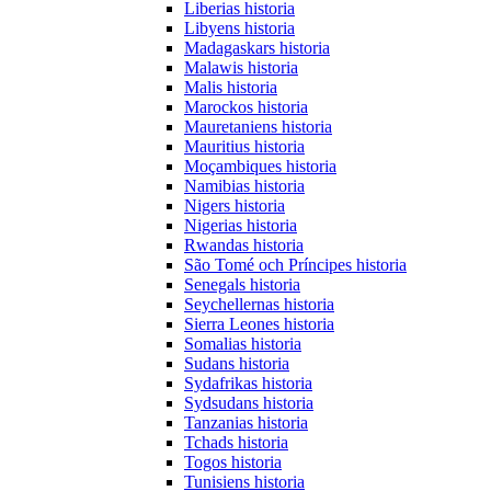
Liberias historia
Libyens historia
Madagaskars historia
Malawis historia
Malis historia
Marockos historia
Mauretaniens historia
Mauritius historia
Moçambiques historia
Namibias historia
Nigers historia
Nigerias historia
Rwandas historia
São Tomé och Príncipes historia
Senegals historia
Seychellernas historia
Sierra Leones historia
Somalias historia
Sudans historia
Sydafrikas historia
Sydsudans historia
Tanzanias historia
Tchads historia
Togos historia
Tunisiens historia