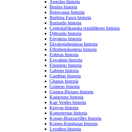
Angolas historia
Benins historia
Botswanas historia
Burkina Fasos historia
Burundis historia
Centralafrikanska republikens historia
Djiboutis historia
Egyptens historia
Ekvatorialguineas historia
Elfenbenskustens historia
Eritreas historia
Eswatinis historia
Etiopiens historia
Gabons historia
Gambias historia
Ghanas historia
Guineas historia
Guinea-Bissaus historia
Kameruns historia
Kap Verdes historia
Kenyas historia
Komorernas historia
Kongo-Brazzavilles historia
Kongo-Kinshasas historia
Lesothos historia