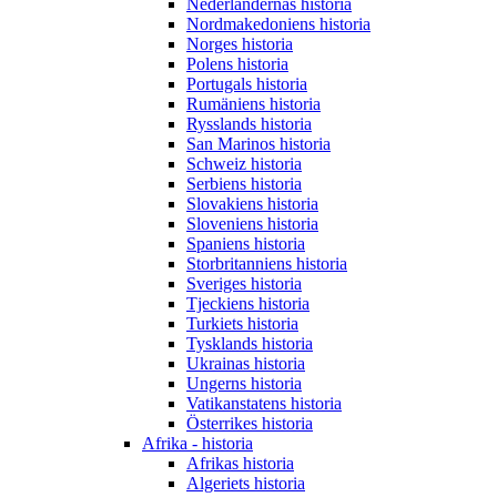
Nederländernas historia
Nordmakedoniens historia
Norges historia
Polens historia
Portugals historia
Rumäniens historia
Rysslands historia
San Marinos historia
Schweiz historia
Serbiens historia
Slovakiens historia
Sloveniens historia
Spaniens historia
Storbritanniens historia
Sveriges historia
Tjeckiens historia
Turkiets historia
Tysklands historia
Ukrainas historia
Ungerns historia
Vatikanstatens historia
Österrikes historia
Afrika - historia
Afrikas historia
Algeriets historia