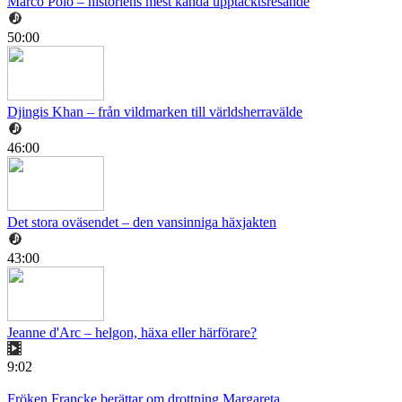
Marco Polo – historiens mest kända upptäcktsresande
50:00
Djingis Khan – från vildmarken till världsherravälde
46:00
Det stora oväsendet – den vansinniga häxjakten
43:00
Jeanne d'Arc – helgon, häxa eller härförare?
9:02
Fröken Francke berättar om drottning Margareta