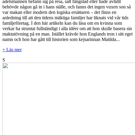
adelsmannen befann sig på resa, satt fängslad eller hade avlidit
behövde någon gå in i hans ställe, och fanns det ingen vuxen son så
var makan eller modern den logiska ersättaren – det finns en
anledning till att den tidens mäktiga familjer har liknats vid vår tids
familjeföretag. I den här artikeln kan du läsa om en kvinna som
verkar ha struntat fullständigt i alla idéer om att hon skulle basera sin
maktutövning på en man. Istället krävde hon Englands tron i sitt eget
namn och hon har gått till historien som kejsarinnan Matilda...
+ Läs mer
S