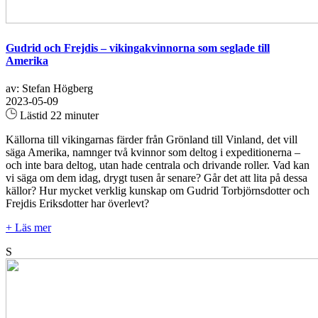
Gudrid och Frejdis – vikingakvinnorna som seglade till
Amerika
av: Stefan Högberg
2023-05-09
Lästid 22 minuter
Källorna till vikingarnas färder från Grönland till Vinland, det vill
säga Amerika, namnger två kvinnor som deltog i expeditionerna –
och inte bara deltog, utan hade centrala och drivande roller. Vad kan
vi säga om dem idag, drygt tusen år senare? Går det att lita på dessa
källor? Hur mycket verklig kunskap om Gudrid Torbjörnsdotter och
Frejdis Eriksdotter har överlevt?
+ Läs mer
S