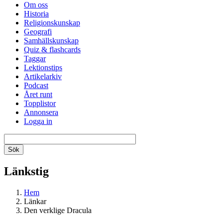
Om oss
Historia
Religionskunskap
Geografi
Samhällskunskap
Quiz & flashcards
Taggar
Lektionstips
Artikelarkiv
Podcast
Året runt
Topplistor
Annonsera
Logga in
Länkstig
Hem
Länkar
Den verklige Dracula