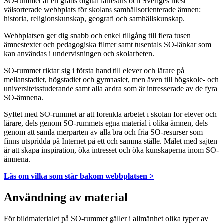
SO-rummet är en gratis digital lärresurs och Sveriges mest
välsorterade webbplats för skolans samhällsorienterade ämnen:
historia, religionskunskap, geografi och samhällskunskap.
Webbplatsen ger dig snabb och enkel tillgång till flera tusen
ämnestexter och pedagogiska filmer samt tusentals SO-länkar som
kan användas i undervisningen och skolarbeten.
SO-rummet riktar sig i första hand till elever och lärare på
mellanstadiet, högstadiet och gymnasiet, men även till högskole- och
universitetsstuderande samt alla andra som är intresserade av de fyra
SO-ämnena.
Syftet med SO-rummet är att förenkla arbetet i skolan för elever och
lärare, dels genom SO-rummets egna material i olika ämnen, dels
genom att samla merparten av alla bra och fria SO-resurser som
finns utspridda på Internet på ett och samma ställe. Målet med sajten
är att skapa inspiration, öka intresset och öka kunskaperna inom SO-
ämnena.
Läs om vilka som står bakom webbplatsen >
Användning av material
För bildmaterialet på SO-rummet gäller i allmänhet olika typer av