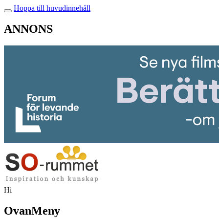
Hoppa till huvudinnehåll
ANNONS
Hi
OvanMeny