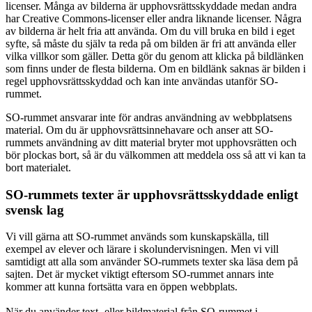
licenser. Många av bilderna är upphovsrättsskyddade medan andra
har Creative Commons-licenser eller andra liknande licenser. Några
av bilderna är helt fria att använda. Om du vill bruka en bild i eget
syfte, så måste du själv ta reda på om bilden är fri att använda eller
vilka villkor som gäller. Detta gör du genom att klicka på bildlänken
som finns under de flesta bilderna. Om en bildlänk saknas är bilden i
regel upphovsrättsskyddad och kan inte användas utanför SO-
rummet.
SO-rummet ansvarar inte för andras användning av webbplatsens
material. Om du är upphovsrättsinnehavare och anser att SO-
rummets användning av ditt material bryter mot upphovsrätten och
bör plockas bort, så är du välkommen att meddela oss så att vi kan ta
bort materialet.
SO-rummets texter är upphovsrättsskyddade enligt
svensk lag
Vi vill gärna att SO-rummet används som kunskapskälla, till
exempel av elever och lärare i skolundervisningen. Men vi vill
samtidigt att alla som använder SO-rummets texter ska läsa dem på
sajten. Det är mycket viktigt eftersom SO-rummet annars inte
kommer att kunna fortsätta vara en öppen webbplats.
När du använder text- eller bildmaterial från SO-rummet i