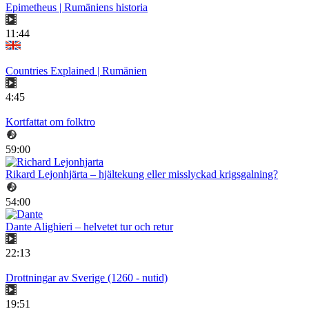
Epimetheus | Rumäniens historia
11:44
Countries Explained | Rumänien
4:45
Kortfattat om folktro
59:00
Rikard Lejonhjärta – hjältekung eller misslyckad krigsgalning?
54:00
Dante Alighieri – helvetet tur och retur
22:13
Drottningar av Sverige (1260 - nutid)
19:51