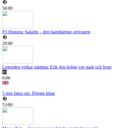
56:00
P3 Historia: Saladin – den barmhärtige erövraren
20:00
Legenden verkar stämma: Erik den helige var stark och from
6:06
5 min fakta om: Djingis khan
53:00