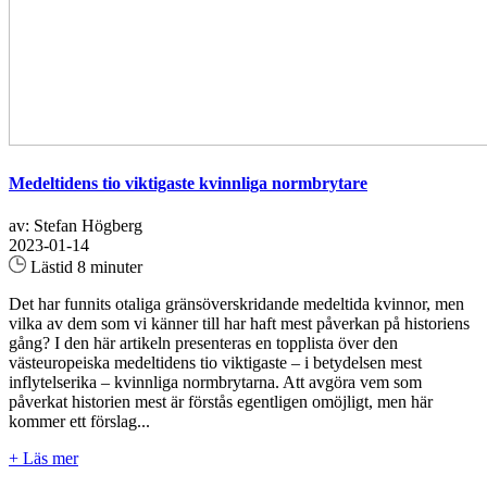
Medeltidens tio viktigaste kvinnliga normbrytare
av: Stefan Högberg
2023-01-14
Lästid 8 minuter
Det har funnits otaliga gränsöverskridande medeltida kvinnor, men
vilka av dem som vi känner till har haft mest påverkan på historiens
gång? I den här artikeln presenteras en topplista över den
västeuropeiska medeltidens tio viktigaste – i betydelsen mest
inflytelserika – kvinnliga normbrytarna. Att avgöra vem som
påverkat historien mest är förstås egentligen omöjligt, men här
kommer ett förslag...
+ Läs mer