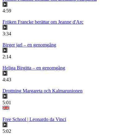
4:59
Fröken Francke berättar om Jeanne d'Arc
3:34
Birger jarl – en genomgång
2:14
Heliga Birgitta – en genomgång
4:43
Drottning Margareta och Kalmarunionen
5:01
Free School | Leonardo da Vinci
5:02