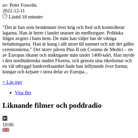
av: Peter Fowelin
2022-12-11
Lästid 18 minuter
"Det är han som bestämmer över krig och fred och kontrollerar
lagarna. Han är herre i landet snarare än medborgare. Politiska
frågor avgörs i hans hem. De män han väljer har de viktiga
befattningarna. Han är kung i allt utom till namnet och när det gäller
ceremonierna." Det skrev påven Pius II om Cosimo de Medici – en
av Europas rikaste och mäktigaste män under 1400-talet. Han styrde
i den norditalienska staden Florens, och genom sina rikedomar och
en väl utbyggd bankverksamhet hade han inflytande över furstar,
kungar och kejsare i stora delar av Europa...
+ Läs mer
Visa fler
Liknande filmer och poddradio
10:06