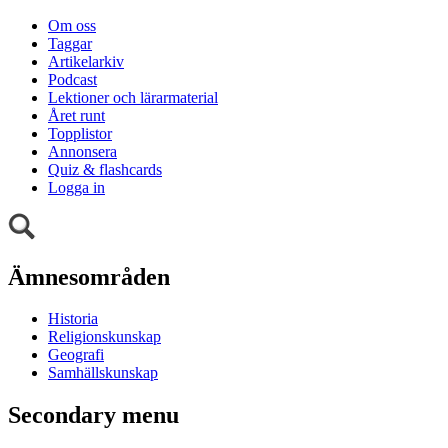
Om oss
Taggar
Artikelarkiv
Podcast
Lektioner och lärarmaterial
Året runt
Topplistor
Annonsera
Quiz & flashcards
Logga in
Ämnesområden
Historia
Religionskunskap
Geografi
Samhällskunskap
Secondary menu