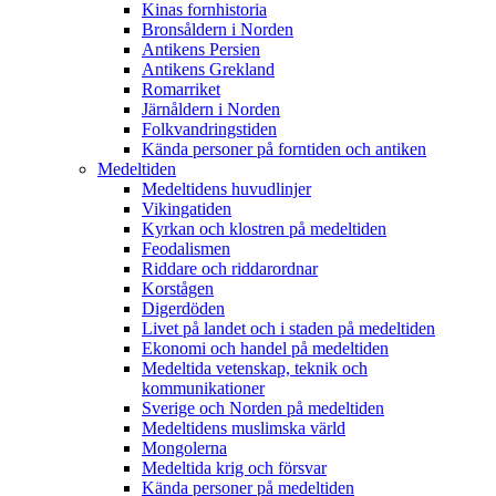
Kinas fornhistoria
Bronsåldern i Norden
Antikens Persien
Antikens Grekland
Romarriket
Järnåldern i Norden
Folkvandringstiden
Kända personer på forntiden och antiken
Medeltiden
Medeltidens huvudlinjer
Vikingatiden
Kyrkan och klostren på medeltiden
Feodalismen
Riddare och riddarordnar
Korstågen
Digerdöden
Livet på landet och i staden på medeltiden
Ekonomi och handel på medeltiden
Medeltida vetenskap, teknik och
kommunikationer
Sverige och Norden på medeltiden
Medeltidens muslimska värld
Mongolerna
Medeltida krig och försvar
Kända personer på medeltiden