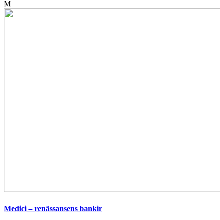
M
Medici – renässansens bankir