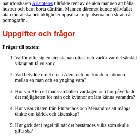
naturforskaren
Aristoteles
tillrådde rent av de äkta männen att hålla
hustrur och barn borta därifrån. Männen däremot kunde självfallet
utan moraliska betänkligheter uppsöka kultplatserna och skratta åt
pornografin.
Uppgifter och frågor
Frågor till texten:
Varför gifte sig en atensk man oftast och varför var det särskilt
viktigt att få en son?
Vad betydde ordet eros i Aten, och hur kunde relationen
mellan en man och en yngling vara?
Hur var Aten ett manssamhälle i vardagen och hur påverkade
det möjligheten för män och kvinnor att lära känna varandra?
Hur visar citaten från Plutarchos och Menandros att många
tänkte om kärlek och äktenskap?
Hur gick det i regel till när det bestämdes vilka som skulle
gifta sig?