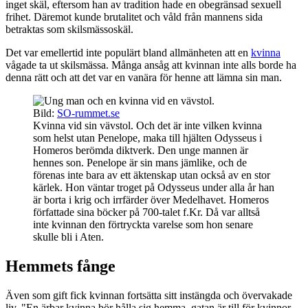
inget skäl, eftersom han av tradition hade en obegränsad sexuell
frihet. Däremot kunde brutalitet och våld från mannens sida
betraktas som skilsmässoskäl.
Det var emellertid inte populärt bland allmänheten att en
kvinna
vågade ta ut skilsmässa. Många ansåg att kvinnan inte alls borde ha
denna rätt och att det var en vanära för henne att lämna sin man.
Bild:
SO-rummet.se
Kvinna vid sin vävstol. Och det är inte vilken kvinna
som helst utan Penelope, maka till hjälten Odysseus i
Homeros berömda diktverk. Den unge mannen är
hennes son. Penelope är sin mans jämlike, och de
förenas inte bara av ett äktenskap utan också av en stor
kärlek. Hon väntar troget på Odysseus under alla år han
är borta i krig och irrfärder över Medelhavet. Homeros
författade sina böcker på 700-talet f.Kr. Då var alltså
inte kvinnan den förtryckta varelse som hon senare
skulle bli i Aten.
Hemmets fånge
Även som gift fick kvinnan fortsätta sitt instängda och övervakade
liv. "En ärbar kvinna bör hålla sig hemma, gatan är till för kvinnor