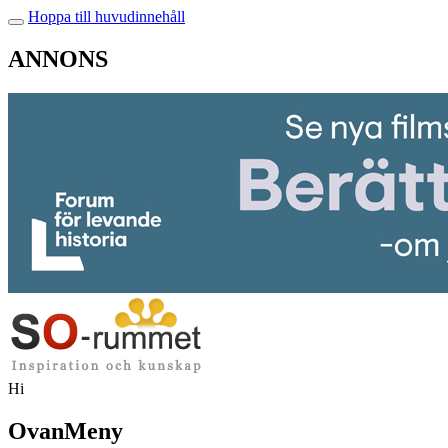
Hoppa till huvudinnehåll
ANNONS
Hi
OvanMeny