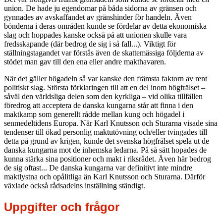
union. De hade ju egendomar på båda sidorna av gränsen och
gynnades av avskaffandet av gränshinder för handeln. Även
bönderna i deras områden kunde se fördelar av detta ekonomiska
slag och hoppades kanske också på att unionen skulle vara
fredsskapande (där bedrog de sig i så fall...). Viktigt för
ställningstagandet var förstås även de skattemässiga följderna av
stödet man gav till den ena eller andre makthavaren.
När det gäller högadeln så var kanske den främsta faktorn av rent
politiskt slag. Största förklaringen till att en del inom högfrälset –
såväl den världsliga delen som den kyrkliga – vid olika tillfällen
föredrog att acceptera de danska kungarna står att finna i den
maktkamp som generellt rådde mellan kung och högadel i
senmedeltidens Europa. När Karl Knutsson och Sturarna visade sina
tendenser till ökad personlig maktutövning och/eller tvingades till
detta på grund av krigen, kunde det svenska högfrälset spela ut de
danska kungarna mot de inhemska ledarna. På så sätt hopades de
kunna stärka sina positioner och makt i riksrådet. Även här bedrog
de sig oftast... De danska kungarna var definitivt inte mindre
maktlystna och opålitliga än Karl Knutsson och Sturarna. Därför
växlade också rådsadelns inställning ständigt.
Uppgifter och frågor