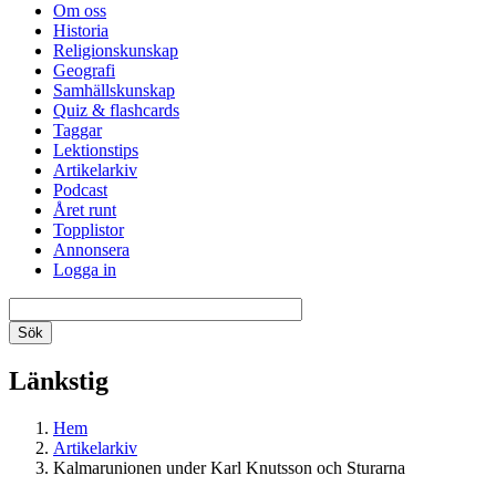
Om oss
Historia
Religionskunskap
Geografi
Samhällskunskap
Quiz & flashcards
Taggar
Lektionstips
Artikelarkiv
Podcast
Året runt
Topplistor
Annonsera
Logga in
Länkstig
Hem
Artikelarkiv
Kalmarunionen under Karl Knutsson och Sturarna