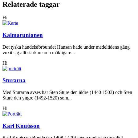
Relaterade taggar
Hi
Kalmarunionen
Det tyska handelsförbundet Hansan hade under medeltidens gång
vuxit sig allt starkare och mäktigare...
Hi
Sturarna
Med Sturarna avses här Sten Sture den äldre (1440-1503) och Sten
Sture den yngre (1492-1520) som...
Hi
Karl Knutsson
Karl Knutsson Bonde (ca 1408-1470) levde under en ovanligt