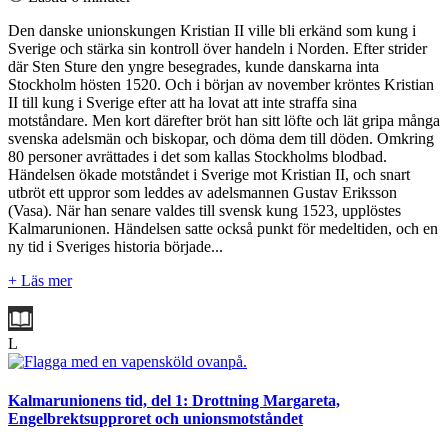
Den danske unionskungen Kristian II ville bli erkänd som kung i
Sverige och stärka sin kontroll över handeln i Norden. Efter strider
där Sten Sture den yngre besegrades, kunde danskarna inta
Stockholm hösten 1520. Och i början av november kröntes Kristian
II till kung i Sverige efter att ha lovat att inte straffa sina
motståndare. Men kort därefter bröt han sitt löfte och lät gripa många
svenska adelsmän och biskopar, och döma dem till döden. Omkring
80 personer avrättades i det som kallas Stockholms blodbad.
Händelsen ökade motståndet i Sverige mot Kristian II, och snart
utbröt ett uppror som leddes av adelsmannen Gustav Eriksson
(Vasa). När han senare valdes till svensk kung 1523, upplöstes
Kalmarunionen. Händelsen satte också punkt för medeltiden, och en
ny tid i Sveriges historia började...
+ Läs mer
L
Kalmarunionens tid, del 1: Drottning Margareta,
Engelbrektsupproret och unionsmotståndet