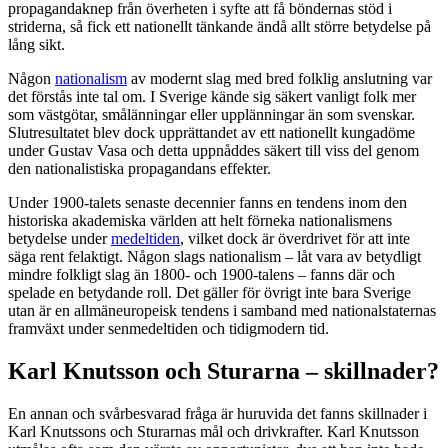
propagandaknep från överheten i syfte att få böndernas stöd i
striderna, så fick ett nationellt tänkande ändå allt större betydelse på
lång sikt.
Någon
nationalism
av modernt slag med bred folklig anslutning var
det förstås inte tal om. I Sverige kände sig säkert vanligt folk mer
som västgötar, smålänningar eller upplänningar än som svenskar.
Slutresultatet blev dock upprättandet av ett nationellt kungadöme
under Gustav Vasa och detta uppnåddes säkert till viss del genom
den nationalistiska propagandans effekter.
Under 1900-talets senaste decennier fanns en tendens inom den
historiska akademiska världen att helt förneka nationalismens
betydelse under
medeltiden
, vilket dock är överdrivet för att inte
säga rent felaktigt. Någon slags nationalism – låt vara av betydligt
mindre folkligt slag än 1800- och 1900-talens – fanns där och
spelade en betydande roll. Det gäller för övrigt inte bara Sverige
utan är en allmäneuropeisk tendens i samband med nationalstaternas
framväxt under senmedeltiden och tidigmodern tid.
Karl Knutsson och Sturarna – skillnader?
En annan och svårbesvarad fråga är huruvida det fanns skillnader i
Karl Knutssons och Sturarnas mål och drivkrafter. Karl Knutsson