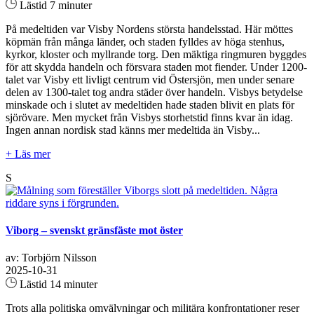
Lästid 7 minuter
På medeltiden var Visby Nordens största handelsstad. Här möttes
köpmän från många länder, och staden fylldes av höga stenhus,
kyrkor, kloster och myllrande torg. Den mäktiga ringmuren byggdes
för att skydda handeln och försvara staden mot fiender. Under 1200-
talet var Visby ett livligt centrum vid Östersjön, men under senare
delen av 1300-talet tog andra städer över handeln. Visbys betydelse
minskade och i slutet av medeltiden hade staden blivit en plats för
sjörövare. Men mycket från Visbys storhetstid finns kvar än idag.
Ingen annan nordisk stad känns mer medeltida än Visby...
+ Läs mer
S
Viborg – svenskt gränsfäste mot öster
av: Torbjörn Nilsson
2025-10-31
Lästid 14 minuter
Trots alla politiska omvälvningar och militära konfrontationer reser