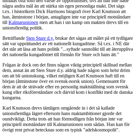
utmålas ofta som den värste av opportunister, dvs att han inte hade
några andra mål än att stärka sin egen personliga makt. Det sägs
t.ex. i historikern Dick Harrisons biografi över Karl Knutsson att
han, åtminstone i början, antagligen inte var principiell motståndare
till
Kalmarunionen
men att han i sin kamp om makten drevs till en
unionsfientlig politik.
Beträffande
Sten Sture d.y.
brukar det sägas att målet på ett tydligare
sätt var upprättandet av ett nationellt kungadöme. Så t.ex. i NE där
det står att läsa att hans politik "...syftade sannolikt till att återuppliva
det nationella kungadömet till förmån för Sture och hans ätt."
Frågan är dock om det finns någon viktig principiell skillnad mellan
dem, annat än att Sten Sture d.y. aldrig hade någon som helst dröm
om att bli unionskung, vilket möjligen Karl Knutsson haft till en
början (åtminstone över en svensk-norsk union). Gemensamt för
dem är att de strävade efter en personlig maktställning som svensk
kung eller riksföreståndare och därvid kom i konflikt med de danska
kungarna.
Karl Knutsson drevs tämligen omgående in i det så kallade
unionsfientliga lägret eftersom hans maktambitioner gjorde det
oundvikligt. Detta trots att han förmodligen från början inte var
principiell motståndare till Kalmarunionen som sådan. Han kan för
övrigt rent privat betecknas som en typisk "adelskosmopolit".