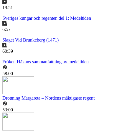
19:51
Sveriges kungar och regenter, del 1: Medeltiden
6:57
Slaget Vid Brunkeberg (1471)
60:39
Fröken Håkans sammanfattning av medeltiden
58:00
Drottning Margareta – Nordens mäktigaste regent
53:00