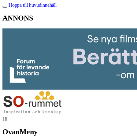
Hoppa till huvudinnehåll
ANNONS
Hi
OvanMeny