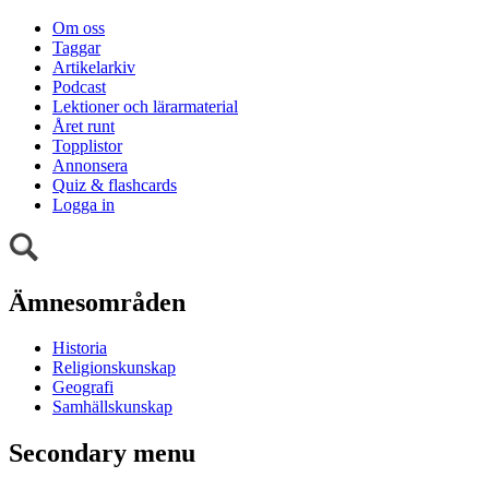
Om oss
Taggar
Artikelarkiv
Podcast
Lektioner och lärarmaterial
Året runt
Topplistor
Annonsera
Quiz & flashcards
Logga in
Ämnesområden
Historia
Religionskunskap
Geografi
Samhällskunskap
Secondary menu