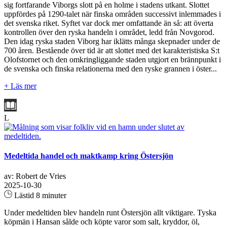
sig fortfarande Viborgs slott på en holme i stadens utkant. Slottet
uppfördes på 1290-talet när finska områden successivt inlemmades i
det svenska riket. Syftet var dock mer omfattande än så: att överta
kontrollen över den ryska handeln i området, ledd från Novgorod.
Den idag ryska staden Viborg har iklätts många skepnader under de
700 åren. Bestående över tid är att slottet med det karakteristiska S:t
Olofstornet och den omkringliggande staden utgjort en brännpunkt i
de svenska och finska relationerna med den ryske grannen i öster...
+ Läs mer
L
Medeltida handel och maktkamp kring Östersjön
av: Robert de Vries
2025-10-30
Lästid 8 minuter
Under medeltiden blev handeln runt Östersjön allt viktigare. Tyska
köpmän i Hansan sålde och köpte varor som salt, kryddor, öl,