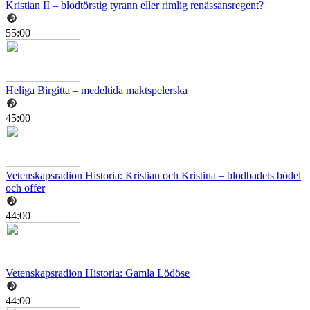
Kristian II – blodtörstig tyrann eller rimlig renässansregent?
55:00
Heliga Birgitta – medeltida maktspelerska
45:00
Vetenskapsradion Historia: Kristian och Kristina – blodbadets bödel
och offer
44:00
Vetenskapsradion Historia: Gamla Lödöse
44:00