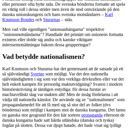
eller personer ofta bytte sida. De svenska bönderna fortsatte att spela
en viktig roll i dessa strider men även de stod omväxlande på den
danska unionskungens och hans svenska motståndares –
Karl
Knutsson Bondes
och
Sturarnas
– sida.
Men vad ville egentligen "unionsanhängarna" respektive
"unionsmotståndarna"? Handlade det primärt om unionens fortsatta
existens eller dolde sig andra och kanske viktigare
intressemotsättningar bakom dessa grupperingar?
Vad betydde nationalismen?
Karl Knutsson och Sturarna har det gemensamt att de satsade på ett
så självständigt
Sverige
som möjligt. Var det den nationella
självständigheten i sig som var den verkliga drivkraften eller var det
helt enkelt kampen för personlig maktutvidgning? Svaren i modern
historieskrivning är tämligen entydiga: för dessa furstar av
machiavelliskt slag var makten allt! Men de insåg fördelarna i att
vädja till nationella känslor. De använde sig av "nationalismen" som
propagandamedel för att få med sig så stor del av folket (dvs
bönderna) som möjligt i kampen mot de danska kungarna. Det fanns
en ganska stor grogrund för den här sortens
propaganda
eftersom de
danska kungarna hade satt hårda utländska (danska och tyska)
fogdar på slotten. Dessa var djupt hatade, det hade visat sig tydligt