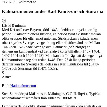
© 2026 SO-rummet.se
Kalmarunionen under Karl Knutsson och Sturarna
Lästid 9 minuter
Med Kristoffer av Bayerns död 1448 inleddes en mycket orolig
period i Kalmarunionens historia, en period fylld av strider mellan
olika grupper för eller emot unionen. Stridslyckan växlade, men
oftast styrdes Sverige av egen kung eller riksföreståndare. Mellan
1448 och 1523 hade Sverige och Danmark (och Norge) en
gemensam kung endast vid tre relativt korta tillfällen (1457-1464,
1497-1501 och 1520-1523). Man kan därför säga att den egentliga
Kalmarunionen tog slut redan 1448. Den 75 år långa perioden
därefter kan för Sveriges del delas in i Karl Knutssons tid (1448-
1470) och Sturarnas tid (1471-1523).
S
Artikel
Bild:
Nationalmuseum
Sten Sture dör på Mälarens is. Målning av C.G.Hellqvist. Typiskt
nationalromantiskt måleri från slutet av 1800-talet.
I striderna deltog olika stormannagrupper där enskilda adelssläkter