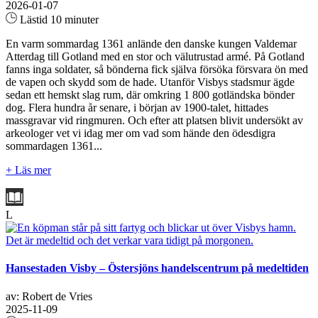
2026-01-07
Lästid 10 minuter
En varm sommardag 1361 anlände den danske kungen Valdemar
Atterdag till Gotland med en stor och välutrustad armé. På Gotland
fanns inga soldater, så bönderna fick själva försöka försvara ön med
de vapen och skydd som de hade. Utanför Visbys stadsmur ägde
sedan ett hemskt slag rum, där omkring 1 800 gotländska bönder
dog. Flera hundra år senare, i början av 1900-talet, hittades
massgravar vid ringmuren. Och efter att platsen blivit undersökt av
arkeologer vet vi idag mer om vad som hände den ödesdigra
sommardagen 1361...
+ Läs mer
L
Hansestaden Visby – Östersjöns handelscentrum på medeltiden
av: Robert de Vries
2025-11-09