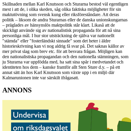
Skillnaden mellan Karl Knutsson och Sturarna bestod väl egentligen
mest i att de, i olika skeden, såg olika faktiska möjligheter för sin
maktutövning som svensk kung eller riksföreståndare. Att deras
politik – liksom de andra Sturarnas eller de danska unionskungarnas
– präglades av hänsynslös maktpolitik står klart. Likaså att de
skickligt använde sig av nationalistisk propaganda för att nå sina
personliga mål. I hur stor utsträckning de själva var nationellt
"stämda" eller "fosterländskt sinnade" som det heter i äldre
historieskrivning kan vi nog aldrig få svar på. Det saknas källor av
mer privat slag som brev etc. för att besvara frågan. Möjligen kan
den nationalistiska propagandan och den nationella stämningen, som
ju Sturarna var uppfödda med, ha satt sina spår i medvetandet och
identiteten hos dem – kanske framför allt Sten Sture d.y. – på ett
annat sätt än hos Karl Knutsson som växte upp i en miljö där
Kalmarunionen inte var särskilt ifrågasatt.
ANNONS