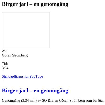
Birger jarl – en genomgång
Av:
Göran Strömberg
|
Tid:
3:34
|
Standardlicens för YouTube
|
Birger jarl – en genomgång
Genomgång (3:34 min) av SO-läraren Göran Strömberg som berättar o