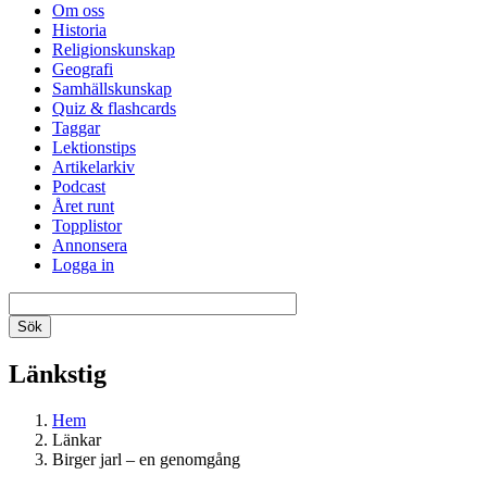
Om oss
Historia
Religionskunskap
Geografi
Samhällskunskap
Quiz & flashcards
Taggar
Lektionstips
Artikelarkiv
Podcast
Året runt
Topplistor
Annonsera
Logga in
Länkstig
Hem
Länkar
Birger jarl – en genomgång