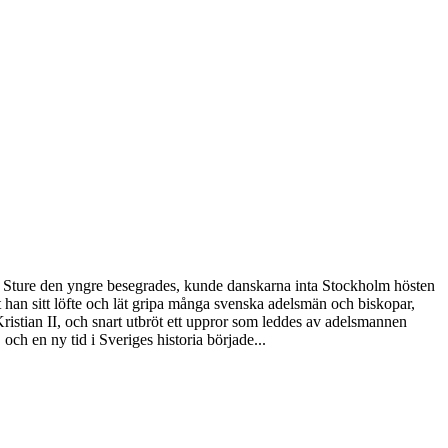
ten Sture den yngre besegrades, kunde danskarna inta Stockholm hösten
öt han sitt löfte och lät gripa många svenska adelsmän och biskopar,
stian II, och snart utbröt ett uppror som leddes av adelsmannen
h en ny tid i Sveriges historia började...