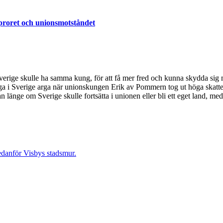
proret och unionsmotståndet
rige skulle ha samma kung, för att få mer fred och kunna skydda sig 
ga i Sverige arga när unionskungen Erik av Pommern tog ut höga skatte
n länge om Sverige skulle fortsätta i unionen eller bli ett eget land, me