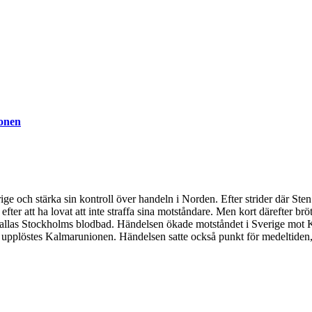
ionen
ige och stärka sin kontroll över handeln i Norden. Efter strider där S
efter att ha lovat att inte straffa sina motståndare. Men kort därefter br
allas Stockholms blodbad. Händelsen ökade motståndet i Sverige mot Kri
upplöstes Kalmarunionen. Händelsen satte också punkt för medeltiden, oc