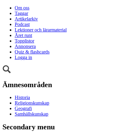
Om oss
Taggar
Artikelarkiv
Podcast
Lektioner och lärarmaterial
Året runt
Topplistor
Annonsera
Quiz & flashcards
Logga in
Ämnesområden
Historia
Religionskunskap
Geografi
Samhällskunskap
Secondary menu