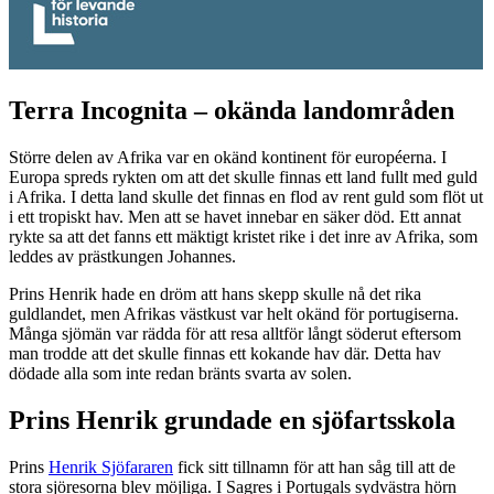
Terra Incognita – okända landområden
Större delen av Afrika var en okänd kontinent för européerna. I
Europa spreds rykten om att det skulle finnas ett land fullt med guld
i Afrika. I detta land skulle det finnas en flod av rent guld som flöt ut
i ett tropiskt hav. Men att se havet innebar en säker död. Ett annat
rykte sa att det fanns ett mäktigt kristet rike i det inre av Afrika, som
leddes av prästkungen Johannes.
Prins Henrik hade en dröm att hans skepp skulle nå det rika
guldlandet, men Afrikas västkust var helt okänd för portugiserna.
Många sjömän var rädda för att resa alltför långt söderut eftersom
man trodde att det skulle finnas ett kokande hav där. Detta hav
dödade alla som inte redan bränts svarta av solen.
Prins Henrik grundade en sjöfartsskola
Prins
Henrik Sjöfararen
fick sitt tillnamn för att han såg till att de
stora sjöresorna blev möjliga. I Sagres i Portugals sydvästra hörn