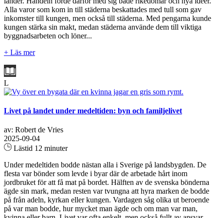
länder. Handeln förde därför med sig både rikedomar och nya idéer.
Alla varor som kom in till städerna beskattades med tull som gav
inkomster till kungen, men också till städerna. Med pengarna kunde
kungen stärka sin makt, medan städerna använde dem till viktiga
byggnadsarbeten och löner...
+ Läs mer
L
Livet på landet under medeltiden: byn och familjelivet
av: Robert de Vries
2025-09-04
Lästid 12 minuter
Under medeltiden bodde nästan alla i Sverige på landsbygden. De
flesta var bönder som levde i byar där de arbetade hårt inom
jordbruket för att få mat på bordet. Hälften av de svenska bönderna
ägde sin mark, medan resten var tvungna att hyra marken de bodde
på från adeln, kyrkan eller kungen. Vardagen såg olika ut beroende
på var man bodde, hur mycket man ägde och om man var man,
kvinna eller barn. Livet var ofta enkelt, men också fullt av ansvar,