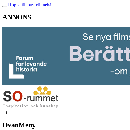
Hoppa till huvudinnehåll
ANNONS
Hi
OvanMeny