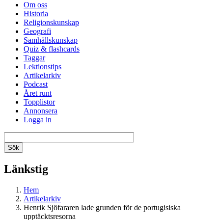
Om oss
Historia
Religionskunskap
Geografi
Samhällskunskap
Quiz & flashcards
Taggar
Lektionstips
Artikelarkiv
Podcast
Året runt
Topplistor
Annonsera
Logga in
Länkstig
Hem
Artikelarkiv
Henrik Sjöfararen lade grunden för de portugisiska
upptäcktsresorna