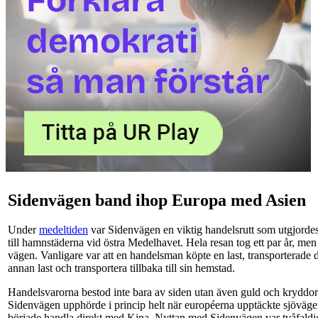
Sidenvägen band ihop Europa med Asien
Under
medeltiden
var Sidenvägen en viktig handelsrutt som utgjordes
till hamnstäderna vid östra Medelhavet. Hela resan tog ett par år, me
vägen. Vanligare var att en handelsman köpte en last, transporterade d
annan last och transportera tillbaka till sin hemstad.
Handelsvarorna bestod inte bara av siden utan även guld och kryddo
Sidenvägen upphörde i princip helt när européerna upptäckte sjöväg
började handla direkt med Kina. Nyttan med Sidenvägen var tvåfaldi