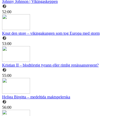
Johnny Johnson | Vikingaskeppen
52:00
Knut den store – vikingakungen som tog Europa med storm
53:00
Kristian II – blodtörstig tyrann eller rimlig renässansregent?
55:00
Heliga Birgitta – medeltida maktspelerska
56:00