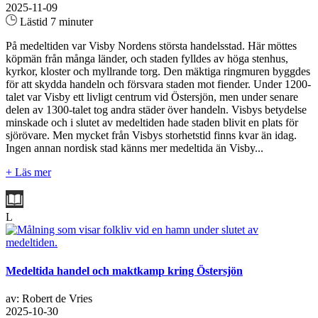
2025-11-09
Lästid 7 minuter
På medeltiden var Visby Nordens största handelsstad. Här möttes
köpmän från många länder, och staden fylldes av höga stenhus,
kyrkor, kloster och myllrande torg. Den mäktiga ringmuren byggdes
för att skydda handeln och försvara staden mot fiender. Under 1200-
talet var Visby ett livligt centrum vid Östersjön, men under senare
delen av 1300-talet tog andra städer över handeln. Visbys betydelse
minskade och i slutet av medeltiden hade staden blivit en plats för
sjörövare. Men mycket från Visbys storhetstid finns kvar än idag.
Ingen annan nordisk stad känns mer medeltida än Visby...
+ Läs mer
L
Medeltida handel och maktkamp kring Östersjön
av: Robert de Vries
2025-10-30