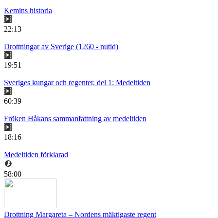
Kemins historia
22:13
Drottningar av Sverige (1260 - nutid)
19:51
Sveriges kungar och regenter, del 1: Medeltiden
60:39
Fröken Håkans sammanfattning av medeltiden
18:16
Medeltiden förklarad
58:00
Drottning Margareta – Nordens mäktigaste regent