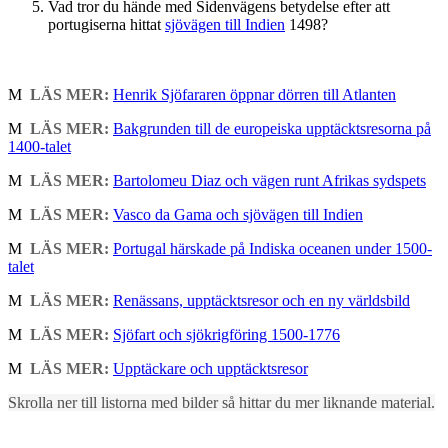
Vad tror du hände med Sidenvägens betydelse efter att
portugiserna hittat
sjövägen till Indien
1498?
M
LÄS MER:
Henrik Sjöfararen öppnar dörren till Atlanten
M
LÄS MER:
Bakgrunden till de europeiska upptäcktsresorna på
1400-talet
M
LÄS MER:
Bartolomeu Diaz och vägen runt Afrikas sydspets
M
LÄS MER:
Vasco da Gama och sjövägen till Indien
M
LÄS MER:
Portugal härskade på Indiska oceanen under 1500-
talet
M
LÄS MER:
Renässans, upptäcktsresor och en ny världsbild
M
LÄS MER:
Sjöfart och sjökrigföring 1500-1776
M
LÄS MER:
Upptäckare och upptäcktsresor
Skrolla ner till listorna med bilder så hittar du mer liknande material.