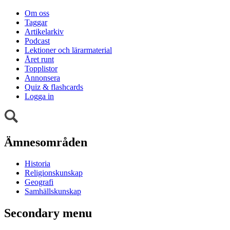
Om oss
Taggar
Artikelarkiv
Podcast
Lektioner och lärarmaterial
Året runt
Topplistor
Annonsera
Quiz & flashcards
Logga in
Ämnesområden
Historia
Religionskunskap
Geografi
Samhällskunskap
Secondary menu