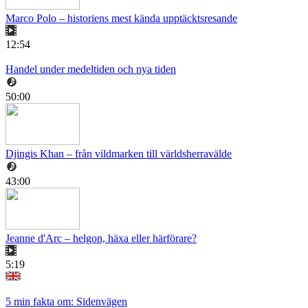
Marco Polo – historiens mest kända upptäcktsresande
12:54
Handel under medeltiden och nya tiden
50:00
Djingis Khan – från vildmarken till världsherravälde
43:00
Jeanne d'Arc – helgon, häxa eller härförare?
5:19
5 min fakta om: Sidenvägen