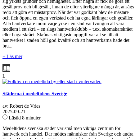
sig yrkets grunder och hemligheter. Efter några år fick de göra ett
gesällprov och bli gesäll, innan de efter ytterligare många år, ansågs
redo att göra ett mästarprov. När det var godkänt blev de mästare
och fick öppna en egen verkstad och ha egna lärlingar och gesäller.
Alla hantverkare inom varje yrke i en stad var tvungna att vara
medlem i ett skrå – en slags hantverksklubb – t.ex. skomakarskrået
eller bagarskrået. Skrånas viktigaste uppgift var att se till att
hantverket i staden höll god kvalité och att hantverkarna hade det
bra...
+ Läs mer
L
Städerna i medeltidens Sverige
av: Robert de Vries
2025-09-21
Lästid 8 minuter
Medeltidens svenska städer var små men viktiga centrum för
hantverk och handel. Där möttes människor från Sverige och andra