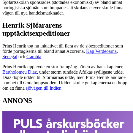
Sjöfartsskolan sponsrades (stöttades ekonomiskt) av bland annat
portugisiska sjömän som hoppades att skolans elever skulle finna
vägen till nya handelsmarknader.
Henrik Sjöfararens
upptäcktsexpeditioner
Prins Henrik tog nu initiativet till flera av de sjöexpeditioner som
förde portugiserna till bland annat Azorerna,
Kap Verdeöarna
,
Senegal
och
Gambia
.
Prins Henrik upplevde en stor framgång när en av hans kaptener,
Bartholomeu Diaz
, under storm rundade Afrikas sydligaste udde.
Diaz döpte udden till Stormarnas udde, men Prins Henrik ändrade
namnet till Godahoppsudden. Udden skulle ge kaptenerna ett hopp
om att finna
sjövägen till Indien
.
ANNONS