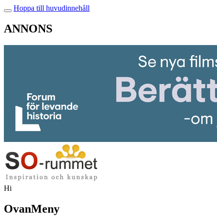
Hoppa till huvudinnehåll
ANNONS
Hi
OvanMeny