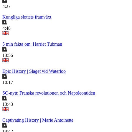
4:27
Kungliga slottets framväxt
4:48
5 min fakta om: Harriet Tubman
13:56
Epic History | Slaget vid Waterloo
10:17
SO-nytt: Franska revolutionen och Napoleontiden
13:43
Captivating History | Marie Antoinette
14:42