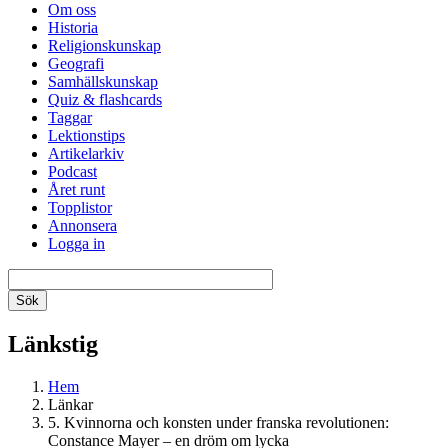
Om oss
Historia
Religionskunskap
Geografi
Samhällskunskap
Quiz & flashcards
Taggar
Lektionstips
Artikelarkiv
Podcast
Året runt
Topplistor
Annonsera
Logga in
Länkstig
Hem
Länkar
5. Kvinnorna och konsten under franska revolutionen:
Constance Mayer – en dröm om lycka