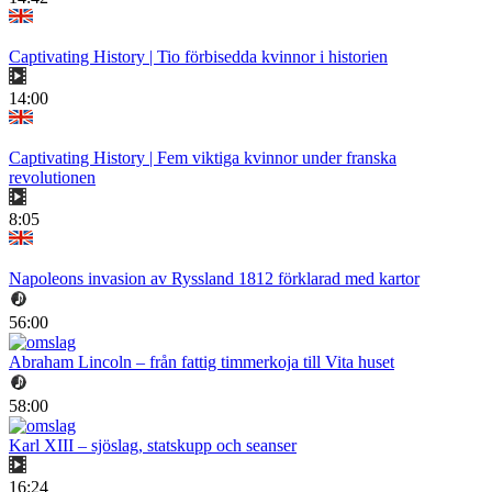
Captivating History | Tio förbisedda kvinnor i historien
14:00
Captivating History | Fem viktiga kvinnor under franska
revolutionen
8:05
Napoleons invasion av Ryssland 1812 förklarad med kartor
56:00
Abraham Lincoln – från fattig timmerkoja till Vita huset
58:00
Karl XIII – sjöslag, statskupp och seanser
16:24