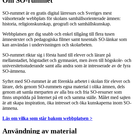
Om SO-rummet
SO-rummet är en gratis digital lärresurs och Sveriges mest
välsorterade webbplats för skolans samhällsorienterade ämnen:
historia, religionskunskap, geografi och samhällskunskap.
Webbplatsen ger dig snabb och enkel tillgång till flera tusen
ämnestexter och pedagogiska filmer samt tusentals SO-länkar som
kan användas i undervisningen och skolarbeten.
SO-rummet riktar sig i första hand till elever och lärare på
mellanstadiet, högstadiet och gymnasiet, men även till högskole- och
universitetsstuderande samt alla andra som är intresserade av de fyra
SO-ämnena.
Syftet med SO-rummet är att förenkla arbetet i skolan för elever och
lärare, dels genom SO-rummets egna material i olika ämnen, dels
genom att samla merparten av alla bra och fria SO-resurser som
finns utspridda på Internet på ett och samma ställe. Målet med sajten
är att skapa inspiration, öka intresset och öka kunskaperna inom SO-
ämnena.
Läs om vilka som står bakom webbplatsen >
Användning av material