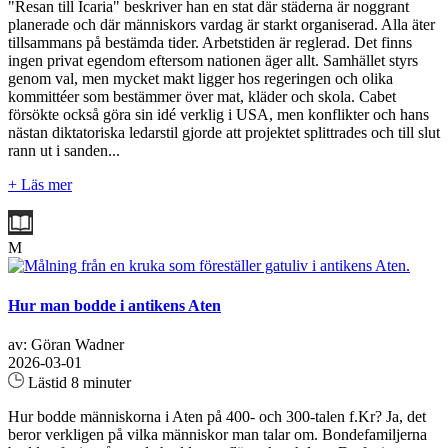
"Resan till Icaria" beskriver han en stat där städerna är noggrant
planerade och där människors vardag är starkt organiserad. Alla äter
tillsammans på bestämda tider. Arbetstiden är reglerad. Det finns
ingen privat egendom eftersom nationen äger allt. Samhället styrs
genom val, men mycket makt ligger hos regeringen och olika
kommittéer som bestämmer över mat, kläder och skola. Cabet
försökte också göra sin idé verklig i USA, men konflikter och hans
nästan diktatoriska ledarstil gjorde att projektet splittrades och till slut
rann ut i sanden...
+ Läs mer
M
Hur man bodde i antikens Aten
av: Göran Wadner
2026-03-01
Lästid 8 minuter
Hur bodde människorna i Aten på 400- och 300-talen f.Kr? Ja, det
beror verkligen på vilka människor man talar om. Bondefamiljerna