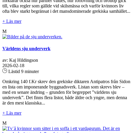
förklarar också hur partner valdes, hur förlovning och bröllop gick
till, vilka regler som gällde vid skilsmässa och varför kvinnors liv
ofta blev starkt begränsat i det mansdominerade grekiska samhället...
+ Läs mer
M
Världens sju underverk
av: Kaj Hildingson
2026-02-18
Lästid 9 minuter
Omkring 140 f.Kr skrev den grekiske diktaren Antipatros från Sidon
en lista om imponerande byggnadsverk. Listan som skrevs blev –
med en senare ändring – grunden för begreppet ”världens sju
underverk”. Det finns flera listor, både äldre och yngre, men denna
är den mest klassiska...
+ Läs mer
M