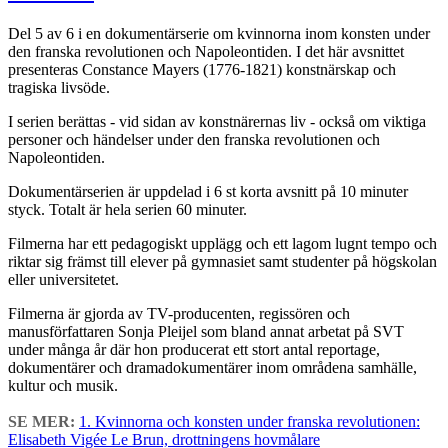
Del 5 av 6 i en dokumentärserie om kvinnorna inom konsten under
den franska revolutionen och Napoleontiden. I det här avsnittet
presenteras Constance Mayers (1776-1821) konstnärskap och
tragiska livsöde.
I serien berättas - vid sidan av konstnärernas liv - också om viktiga
personer och händelser under den franska revolutionen och
Napoleontiden.
Dokumentärserien är uppdelad i 6 st korta avsnitt på 10 minuter
styck. Totalt är hela serien 60 minuter.
Filmerna har ett pedagogiskt upplägg och ett lagom lugnt tempo och
riktar sig främst till elever på gymnasiet samt studenter på högskolan
eller universitetet.
Filmerna är gjorda av TV-producenten, regissören och
manusförfattaren Sonja Pleijel som bland annat arbetat på SVT
under många år där hon producerat ett stort antal reportage,
dokumentärer och dramadokumentärer inom områdena samhälle,
kultur och musik.
SE MER:
1. Kvinnorna och konsten under franska revolutionen:
Elisabeth Vigée Le Brun, drottningens hovmålare