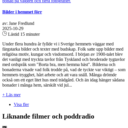
Bilder i hemmet förr
av: Jane Fredlund
2025-10-29
Lästid 15 minuter
Under flera hundra år fyllde vi i Sverige hemmets väggar med
färgstarka bilder och texter med budskap. Folk satte upp bilder med
religiösa motiv, kungar och visdomsord. I början av 1900-talet blev
det vanligt med tryckta tavlor från Tyskland och broderade tygtavlor
med ordspråk som "Borta bra, men hemma bäst". Bilderna och
bonaderna visade vad folk trodde på, vad de tyckte var viktigt – som
hemmets trygghet, hårt arbete och att vara snäll. Många drömde
också om ett eget litet hus med trädgård. Och än idag hänger sådana
bonader i många hem, särskilt vid jul...
+ Läs mer
Visa fler
Liknande filmer och poddradio