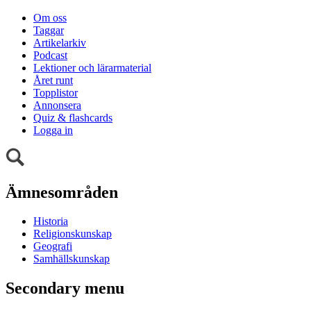
Om oss
Taggar
Artikelarkiv
Podcast
Lektioner och lärarmaterial
Året runt
Topplistor
Annonsera
Quiz & flashcards
Logga in
Ämnesområden
Historia
Religionskunskap
Geografi
Samhällskunskap
Secondary menu