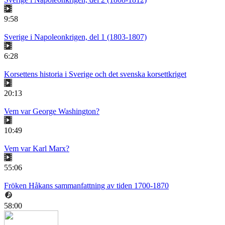
9:58
Sverige i Napoleonkrigen, del 1 (1803-1807)
6:28
Korsettens historia i Sverige och det svenska korsettkriget
20:13
Vem var George Washington?
10:49
Vem var Karl Marx?
55:06
Fröken Håkans sammanfattning av tiden 1700-1870
58:00