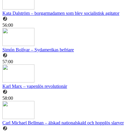
Kata Dalström – borgarmadamen som blev socialistisk agitator
56:00
Simón Bolívar – Sydamerikas befriare
57:00
Karl Marx – vapenlös revolutionär
58:00
Carl Michael Bellman – älskad nationalskald och hopplös slarver