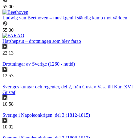
55:00
Ludwig van Beethoven – musikgeni i ständig kamp mot världen
55:00
Hatshepsut – drottningen som blev farao
22:13
Drottningar av Sverige (1260 - nutid)
12:53
Sveriges kungar och regenter, del 2, från Gustav Vasa till Karl XVI
Gustaf
10:58
Sverige i Napoleonkrigen, del 3 (1812-1815)
10:02
Sverige i Napoleonkrigen, del 2 (1808-1812)