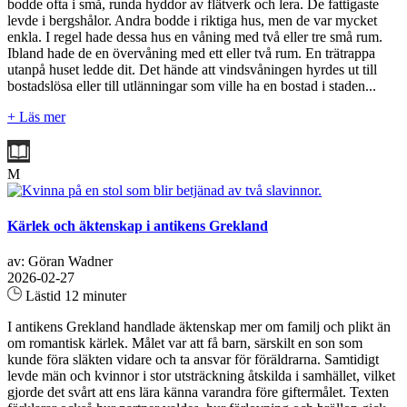
bodde ofta i små, runda hyddor av flätverk och lera. De fattigaste
levde i bergshålor. Andra bodde i riktiga hus, men de var mycket
enkla. I regel hade dessa hus en våning med två eller tre små rum.
Ibland hade de en övervåning med ett eller två rum. En trätrappa
utanpå huset ledde dit. Det hände att vindsvåningen hyrdes ut till
bostadslösa eller till utlänningar som ville ha en bostad i staden...
+ Läs mer
M
Kärlek och äktenskap i antikens Grekland
av: Göran Wadner
2026-02-27
Lästid 12 minuter
I antikens Grekland handlade äktenskap mer om familj och plikt än
om romantisk kärlek. Målet var att få barn, särskilt en son som
kunde föra släkten vidare och ta ansvar för föräldrarna. Samtidigt
levde män och kvinnor i stor utsträckning åtskilda i samhället, vilket
gjorde det svårt att ens lära känna varandra före giftermålet. Texten