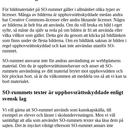
För bildmaterialet på SO-rummet gäller i allmänhet olika typer av
licenser. Många av bilderna är upphovsrättsskyddade medan andra
har Creative Commons-licenser eller andra liknande licenser. Några
av bilderna är helt fria att använda. Om du vill bruka en bild i eget
syfte, så måste du själv ta reda på om bilden är fri att använda eller
vilka villkor som gäller. Detta gör du genom att klicka på bildlänken
som finns under de flesta bilderna. Om en bildlänk saknas är bilden i
regel upphovsrättsskyddad och kan inte användas utanför SO-
rummet.
SO-rummet ansvarar inte för andras användning av webbplatsens
material. Om du är upphovsrättsinnehavare och anser att SO-
rummets användning av ditt material bryter mot upphovsrätten och
bör plockas bort, så är du välkommen att meddela oss så att vi kan ta
bort materialet.
SO-rummets texter är upphovsrättsskyddade enligt
svensk lag
Vi vill gärna att SO-rummet används som kunskapskälla, till
exempel av elever och lärare i skolundervisningen. Men vi vill
samtidigt att alla som använder SO-rummets texter ska läsa dem på
sajten. Det är mycket viktigt eftersom SO-rummet annars inte