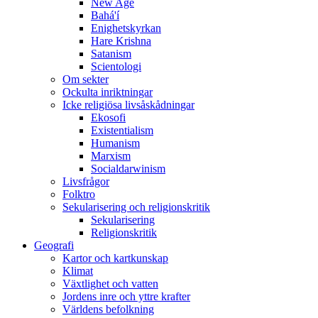
New Age
Bahá'í
Enighetskyrkan
Hare Krishna
Satanism
Scientologi
Om sekter
Ockulta inriktningar
Icke religiösa livsåskådningar
Ekosofi
Existentialism
Humanism
Marxism
Socialdarwinism
Livsfrågor
Folktro
Sekularisering och religionskritik
Sekularisering
Religionskritik
Geografi
Kartor och kartkunskap
Klimat
Växtlighet och vatten
Jordens inre och yttre krafter
Världens befolkning