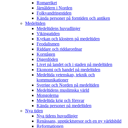
Romarriket
Järnåldern i Norden
Folkvandringstiden
Kända personer på forntiden och antiken
Medeltiden
Medeltidens huvudlinjer
Vikingatiden
Kyrkan och klostren på medeltiden
Feodalismen
Riddare och riddarordnar
Korstågen
Digerdöden
Livet på landet och i staden på medeltiden
Ekonomi och handel på medeltiden
Medeltida vetenskap, teknik och
kommunikationer
Sverige och Norden på medeltiden
Medeltidens muslimska värld
Mongolerna
Medeltida krig och försvar
Kända personer på medeltiden
Nya tiden
Nya tidens huvudlinjer
Renässans, upptäcktsresor och en ny världsbild
Reformationen