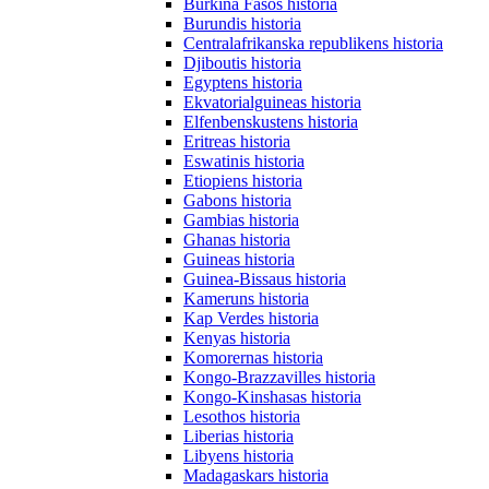
Burkina Fasos historia
Burundis historia
Centralafrikanska republikens historia
Djiboutis historia
Egyptens historia
Ekvatorialguineas historia
Elfenbenskustens historia
Eritreas historia
Eswatinis historia
Etiopiens historia
Gabons historia
Gambias historia
Ghanas historia
Guineas historia
Guinea-Bissaus historia
Kameruns historia
Kap Verdes historia
Kenyas historia
Komorernas historia
Kongo-Brazzavilles historia
Kongo-Kinshasas historia
Lesothos historia
Liberias historia
Libyens historia
Madagaskars historia