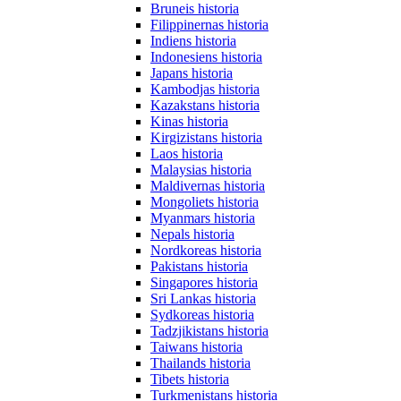
Bruneis historia
Filippinernas historia
Indiens historia
Indonesiens historia
Japans historia
Kambodjas historia
Kazakstans historia
Kinas historia
Kirgizistans historia
Laos historia
Malaysias historia
Maldivernas historia
Mongoliets historia
Myanmars historia
Nepals historia
Nordkoreas historia
Pakistans historia
Singapores historia
Sri Lankas historia
Sydkoreas historia
Tadzjikistans historia
Taiwans historia
Thailands historia
Tibets historia
Turkmenistans historia