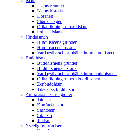
Islam
Islams grunder
Islams historia
Koranen
Sharia - lagen
Olika riktningar inom islam
Politisk islam
Hinduismen
Hinduismens grunder
Hinduismens historia
Vardagsliv och samhället inom hinduismen
Buddhismen
Buddhismens grunder
Buddhismens historia
Vardagsliv och samhället inom buddhismen
Olika riktningar inom buddhismen
Zenbuddhism
Tibetansk buddhism
Andra asiatiska religioner
Jainism
Konfucianism
Shintoism
Sikhism
Taoism
Nyreligiösa rörelser