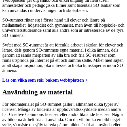
Webbplatsen ger dig snabb och enkel tillgång till flera tusen
ämnestexter och pedagogiska filmer samt tusentals SO-länkar som
kan användas i undervisningen och skolarbeten.
SO-rummet riktar sig i första hand till elever och lärare på
mellanstadiet, högstadiet och gymnasiet, men även till högskole- och
universitetsstuderande samt alla andra som är intresserade av de fyra
SO-ämnena.
Syftet med SO-rummet är att förenkla arbetet i skolan för elever och
lärare, dels genom SO-rummets egna material i olika ämnen, dels
genom att samla merparten av alla bra och fria SO-resurser som
finns utspridda på Internet på ett och samma ställe. Målet med sajten
är att skapa inspiration, öka intresset och öka kunskaperna inom SO-
ämnena.
Läs om vilka som står bakom webbplatsen >
Användning av material
För bildmaterialet på SO-rummet gäller i allmänhet olika typer av
licenser. Många av bilderna är upphovsrättsskyddade medan andra
har Creative Commons-licenser eller andra liknande licenser. Några
av bilderna är helt fria att använda. Om du vill bruka en bild i eget
syfte, så måste du själv ta reda på om bilden är fri att använda eller