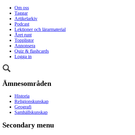
Om oss
Taggar
Artikelarkiv
Podcast
Lektioner och lärarmaterial
Året runt
Topplistor
Annonsera
Quiz & flashcards
Logga in
Ämnesområden
Historia
Religionskunskap
Geografi
Samhällskunskap
Secondary menu