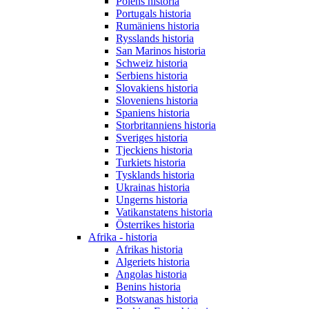
Polens historia
Portugals historia
Rumäniens historia
Rysslands historia
San Marinos historia
Schweiz historia
Serbiens historia
Slovakiens historia
Sloveniens historia
Spaniens historia
Storbritanniens historia
Sveriges historia
Tjeckiens historia
Turkiets historia
Tysklands historia
Ukrainas historia
Ungerns historia
Vatikanstatens historia
Österrikes historia
Afrika - historia
Afrikas historia
Algeriets historia
Angolas historia
Benins historia
Botswanas historia