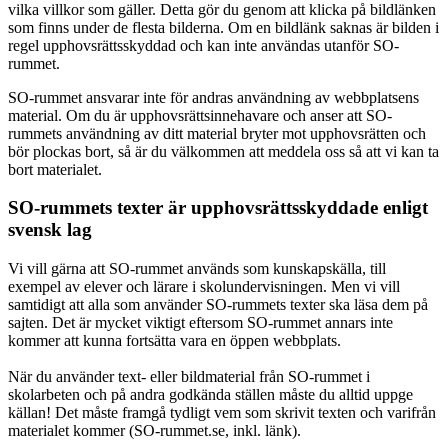
vilka villkor som gäller. Detta gör du genom att klicka på bildlänken
som finns under de flesta bilderna. Om en bildlänk saknas är bilden i
regel upphovsrättsskyddad och kan inte användas utanför SO-
rummet.
SO-rummet ansvarar inte för andras användning av webbplatsens
material. Om du är upphovsrättsinnehavare och anser att SO-
rummets användning av ditt material bryter mot upphovsrätten och
bör plockas bort, så är du välkommen att meddela oss så att vi kan ta
bort materialet.
SO-rummets texter är upphovsrättsskyddade enligt
svensk lag
Vi vill gärna att SO-rummet används som kunskapskälla, till
exempel av elever och lärare i skolundervisningen. Men vi vill
samtidigt att alla som använder SO-rummets texter ska läsa dem på
sajten. Det är mycket viktigt eftersom SO-rummet annars inte
kommer att kunna fortsätta vara en öppen webbplats.
När du använder text- eller bildmaterial från SO-rummet i
skolarbeten och på andra godkända ställen måste du alltid uppge
källan! Det måste framgå tydligt vem som skrivit texten och varifrån
materialet kommer (SO-rummet.se, inkl. länk).