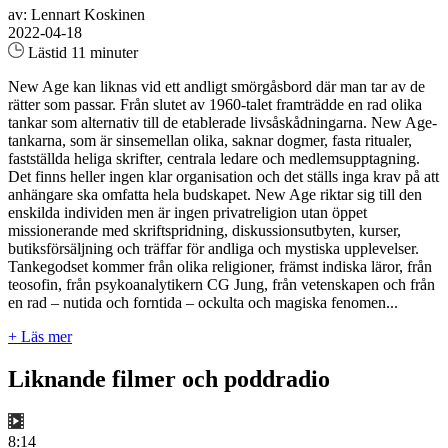
av: Lennart Koskinen
2022-04-18
Lästid 11 minuter
New Age kan liknas vid ett andligt smörgåsbord där man tar av de
rätter som passar. Från slutet av 1960-talet framträdde en rad olika
tankar som alternativ till de etablerade livsåskådningarna. New Age-
tankarna, som är sinsemellan olika, saknar dogmer, fasta ritualer,
fastställda heliga skrifter, centrala ledare och medlemsupptagning.
Det finns heller ingen klar organisation och det ställs inga krav på att
anhängare ska omfatta hela budskapet. New Age riktar sig till den
enskilda individen men är ingen privatreligion utan öppet
missionerande med skriftspridning, diskussionsutbyten, kurser,
butiksförsäljning och träffar för andliga och mystiska upplevelser.
Tankegodset kommer från olika religioner, främst indiska läror, från
teosofin, från psykoanalytikern CG Jung, från vetenskapen och från
en rad – nutida och forntida – ockulta och magiska fenomen...
+ Läs mer
Liknande filmer och poddradio
8:14