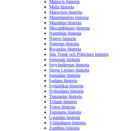
Malawis historia
Malis historia
Marockos historia
Mauretaniens historia
Mauritius historia
Moçambiques historia
Namibias historia
Nigers historia
Nigerias historia
Rwandas historia
São Tomé och Príncipes historia
Senegals historia
Seychellernas historia
Sierra Leones historia
Somalias historia
Sudans historia
Sydafrikas historia
Sydsudans historia
Tanzanias historia
Tchads historia
Togos historia
Tunisiens historia
Ugandas historia
Västsaharas historia
Zambias historia