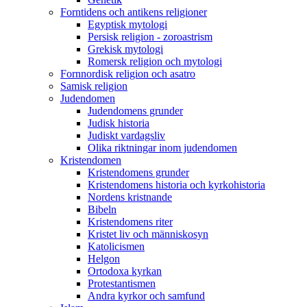
Forntidens och antikens religioner
Egyptisk mytologi
Persisk religion - zoroastrism
Grekisk mytologi
Romersk religion och mytologi
Fornnordisk religion och asatro
Samisk religion
Judendomen
Judendomens grunder
Judisk historia
Judiskt vardagsliv
Olika riktningar inom judendomen
Kristendomen
Kristendomens grunder
Kristendomens historia och kyrkohistoria
Nordens kristnande
Bibeln
Kristendomens riter
Kristet liv och människosyn
Katolicismen
Helgon
Ortodoxa kyrkan
Protestantismen
Andra kyrkor och samfund