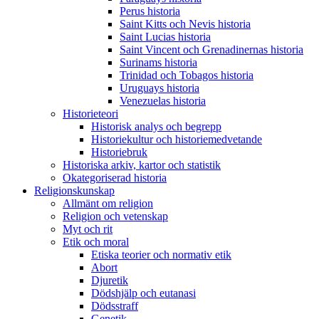
Perus historia
Saint Kitts och Nevis historia
Saint Lucias historia
Saint Vincent och Grenadinernas historia
Surinams historia
Trinidad och Tobagos historia
Uruguays historia
Venezuelas historia
Historieteori
Historisk analys och begrepp
Historiekultur och historiemedvetande
Historiebruk
Historiska arkiv, kartor och statistik
Okategoriserad historia
Religionskunskap
Allmänt om religion
Religion och vetenskap
Myt och rit
Etik och moral
Etiska teorier och normativ etik
Abort
Djuretik
Dödshjälp och eutanasi
Dödsstraff
Genetik