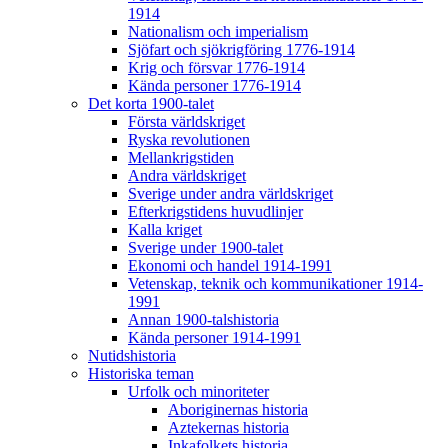
1914
Nationalism och imperialism
Sjöfart och sjökrigföring 1776-1914
Krig och försvar 1776-1914
Kända personer 1776-1914
Det korta 1900-talet
Första världskriget
Ryska revolutionen
Mellankrigstiden
Andra världskriget
Sverige under andra världskriget
Efterkrigstidens huvudlinjer
Kalla kriget
Sverige under 1900-talet
Ekonomi och handel 1914-1991
Vetenskap, teknik och kommunikationer 1914-
1991
Annan 1900-talshistoria
Kända personer 1914-1991
Nutidshistoria
Historiska teman
Urfolk och minoriteter
Aboriginernas historia
Aztekernas historia
Inkafolkets historia