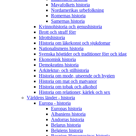
Mayafolkets historia
Nordamerikas urbefolkning
Romernas historia
Samernas historia
Kvinnohistoria och genushistoria
Brott och straff förr
Idrottshistoria
Historia om läkekonst och sjukdomar
Nationalismens historia
Svenska högtider och traditioner förr och idag
Ekonomisk historia
Demokratins historia
Arkitektur- och stilhistoria
Historia om mode, utseende och hygien
Historia om mat och matvanor
Historia om tobak och alkohol
Historia om relationer, kärlek och sex
Världens länder - historia
Europa - historia
Europas historia
Albaniens historia
Andorras historia
Belarus historia
Belgiens historia
Bosnien-Hercegovinas historia