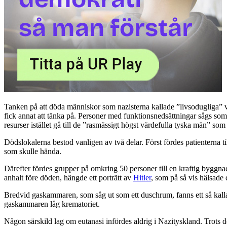
Tanken på att döda människor som nazisterna kallade ”livsodugliga” vä
fick annat att tänka på. Personer med funktionsnedsättningar sågs s
resurser istället gå till de ”rasmässigt högst värdefulla tyska män” som 
Dödslokalerna bestod vanligen av två delar. Först fördes patienterna 
som skulle hända.
Därefter fördes grupper på omkring 50 personer till en kraftig byggnad
anhalt före döden, hängde ett porträtt av
Hitler
, som på så vis hälsade 
Bredvid gaskammaren, som såg ut som ett duschrum, fanns ett så kalla
gaskammaren låg krematoriet.
Någon särskild lag om eutanasi infördes aldrig i Nazityskland. Trots