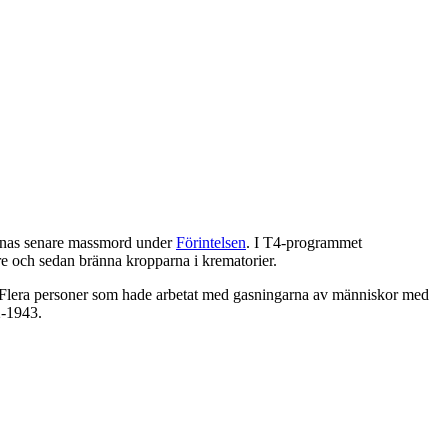
ernas senare massmord under
Förintelsen
. I T4-programmet
are och sedan bränna kropparna i krematorier.
. Flera personer som hade arbetat med gasningarna av människor med
2-1943.