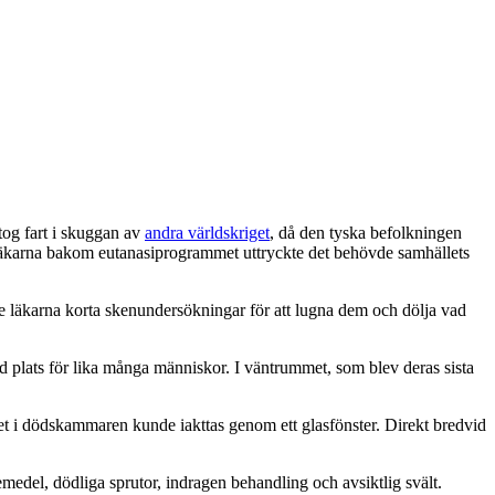
tog fart i skuggan av
andra världskriget
, då den tyska befolkningen
 läkarna bakom eutanasiprogrammet uttryckte det behövde samhällets
de läkarna korta skenundersökningar för att lugna dem och dölja vad
ed plats för lika många människor. I väntrummet, som blev deras sista
et i dödskammaren kunde iakttas genom ett glasfönster. Direkt bredvid
edel, dödliga sprutor, indragen behandling och avsiktlig svält.