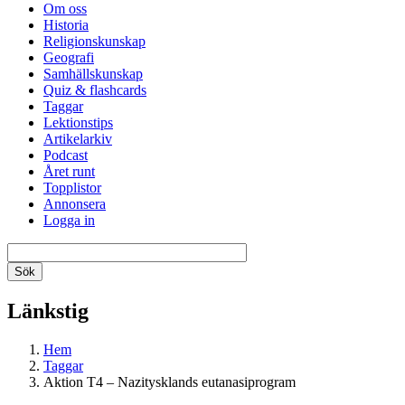
Om oss
Historia
Religionskunskap
Geografi
Samhällskunskap
Quiz & flashcards
Taggar
Lektionstips
Artikelarkiv
Podcast
Året runt
Topplistor
Annonsera
Logga in
Länkstig
Hem
Taggar
Aktion T4 – Nazitysklands eutanasiprogram