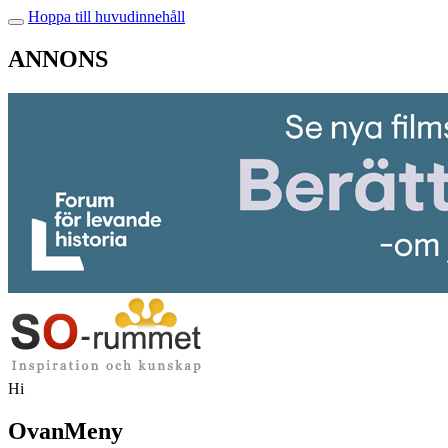
Hoppa till huvudinnehåll
ANNONS
Hi
OvanMeny