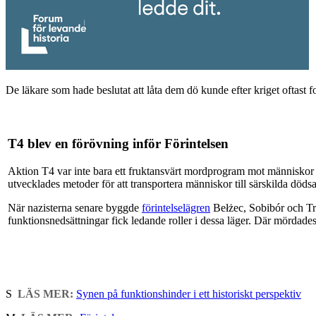
De läkare som hade beslutat att låta dem dö kunde efter kriget oftast fo
T4 blev en förövning inför Förintelsen
Aktion T4 var inte bara ett fruktansvärt mordprogram mot människor
utvecklades metoder för att transportera människor till särskilda död
När nazisterna senare byggde
förintelselägren
Bełżec, Sobibór och Tr
funktionsnedsättningar fick ledande roller i dessa läger. Där mörda
S
LÄS MER:
Synen på funktionshinder i ett historiskt perspektiv