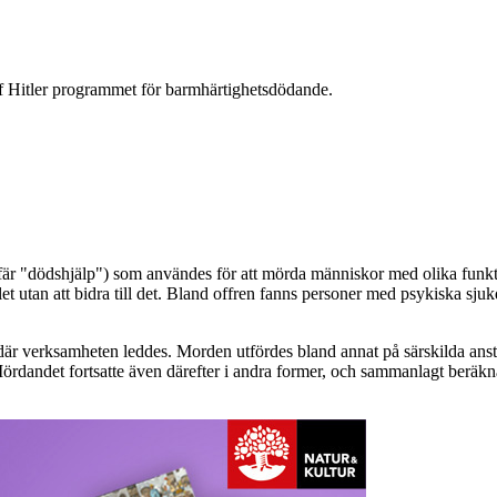
f Hitler programmet för barmhärtighetsdödande.
är "dödshjälp") som användes för att mörda människor med olika funkt
et utan att bidra till det. Bland offren fanns personer med psykiska sjuk
 där verksamheten leddes. Morden utfördes bland annat på särskilda an
rdandet fortsatte även därefter i andra former, och sammanlagt berä