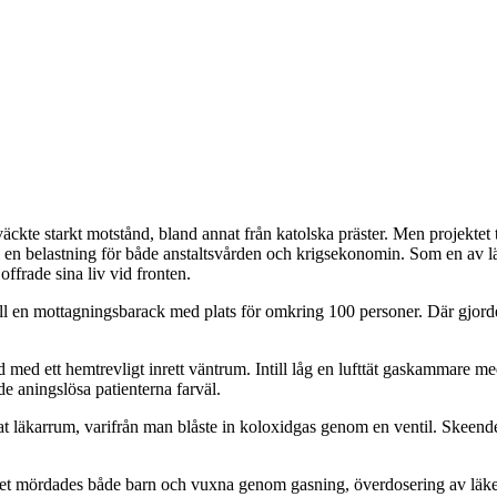
ckte starkt motstånd, bland annat från katolska präster. Men projektet 
om en belastning för både anstaltsvården och krigsekonomin. Som en av
offrade sina liv vid fronten.
till en mottagningsbarack med plats för omkring 100 personer. Där gjor
 med ett hemtrevligt inrett väntrum. Intill låg en lufttät gaskammare m
de aningslösa patienterna farväl.
t läkarrum, varifrån man blåste in koloxidgas genom en ventil. Skeend
 det mördades både barn och vuxna genom gasning, överdosering av läkem