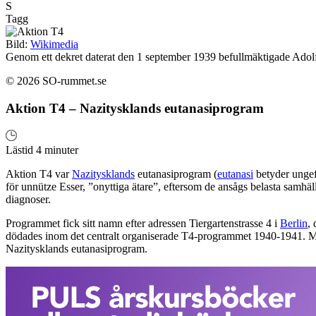
S
Tagg
Bild:
Wikimedia
Genom ett dekret daterat den 1 september 1939 befullmäktigade Adol
© 2026 SO-rummet.se
Aktion T4 – Nazitysklands eutanasiprogram
Lästid 4 minuter
Aktion T4 var
Nazitysklands
eutanasiprogram (
eutanasi
betyder ungef
för unnütze Esser, ”onyttiga ätare”, eftersom de ansågs belasta samhäll
diagnoser.
Programmet fick sitt namn efter adressen Tiergartenstrasse 4 i
Berlin
,
dödades inom det centralt organiserade T4-programmet 1940-1941. Mö
Nazitysklands eutanasiprogram.