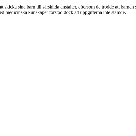
t skicka sina barn till särskilda anstalter, eftersom de trodde att barne
 med medicinska kunskaper förstod dock att uppgifterna inte stämde.