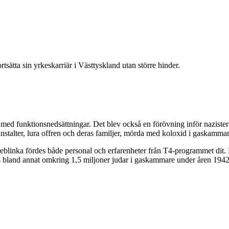
rtsätta sin yrkeskarriär i Västtyskland utan större hinder.
 med funktionsnedsättningar. Det blev också en förövning inför nazist
sanstalter, lura offren och deras familjer, mörda med koloxid i gaskamm
eblinka fördes både personal och erfarenheter från T4-programmet dit
des bland annat omkring 1,5 miljoner judar i gaskammare under åren 194