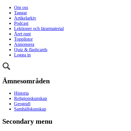
Om oss
Taggar
Artikelarkiv
Podcast
Lektioner och lärarmaterial
Året runt
Topplistor
Annonsera
Quiz & flashcards
Logga in
Ämnesområden
Historia
Religionskunskap
Geografi
Samhällskunskap
Secondary menu