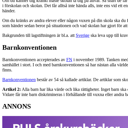
Om du känner dig kränkt måste skolan ta dig på allvar. Så snart de får
i förskolan och skolan. Det får alltså inte hända alls, inte ens vid ett
händer.
Om du kränks av andra elever eller någon vuxen på din skola ska du f
som händer sedan beror på situationen och vad skolan har gjort för att 
Bakgrunden till lagstiftningen är bl.a. att
Sverige
ska leva upp till kra
Barnkonventionen
Barnkonventionen accepterades av
FN
i november 1989. Tanken med ko
samhället i stort. I och med barnkonventionen så har nästan alla världen
finns.
Barnkonventionen
består av 54 så kallade artiklar. De artiklar som sko
Artikel 2:
Alla barn har lika värde och lika rättigheter. Inget barn sk
Vidare får inte barn diskrimineras i förhållande till vuxna eller andra b
ANNONS