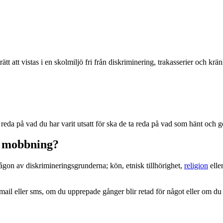
ätt att vistas i en skolmiljö fri från diskriminering, trakasserier och kr
reda på vad du har varit utsatt för ska de ta reda på vad som hänt och g
r mobbning?
gon av diskrimineringsgrunderna; kön, etnisk tillhörighet,
religion
elle
il eller sms, om du upprepade gånger blir retad för något eller om du in