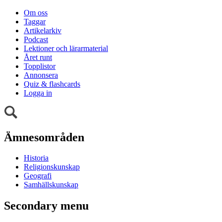
Om oss
Taggar
Artikelarkiv
Podcast
Lektioner och lärarmaterial
Året runt
Topplistor
Annonsera
Quiz & flashcards
Logga in
Ämnesområden
Historia
Religionskunskap
Geografi
Samhällskunskap
Secondary menu