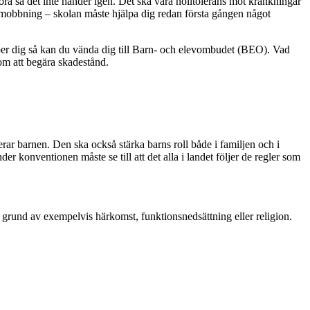
göra så det inte händer igen. Det ska vara nolltolerans mot kränkningar
ller mobbning – skolan måste hjälpa dig redan första gången något
per dig så kan du vända dig till Barn- och elevombudet (BEO). Vad
 om att begära skadestånd.
r barnen. Den ska också stärka barns roll både i familjen och i
er konventionen måste se till att det alla i landet följer de regler som
på grund av exempelvis härkomst, funktionsnedsättning eller religion.