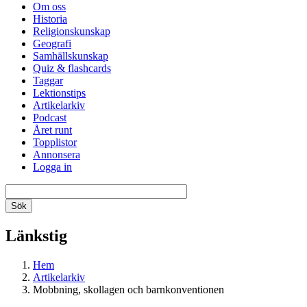
Om oss
Historia
Religionskunskap
Geografi
Samhällskunskap
Quiz & flashcards
Taggar
Lektionstips
Artikelarkiv
Podcast
Året runt
Topplistor
Annonsera
Logga in
Länkstig
Hem
Artikelarkiv
Mobbning, skollagen och barnkonventionen