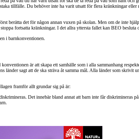
 reda på vad du har varit utsatt för ska de ta reda på vad som hänt och 
 enstaka tillfälle. Du behöver inte ha varit utsatt för flera kränkningar e
örst berätta det för någon annan vuxen på skolan. Men om de inte hjäl
stoppa fortsatta kränkningar. I det allra yttersta fallet kan BEO besluta
ven i barnkonventionen.
nventionen är att skapa ett samhälle som i alla sammanhang respektera
s länder sagt att de ska sträva åt samma mål. Alla länder som skrivit und
llagen framför allt grundar sig på är:
a diskrimineras. Det innebär bland annat att barn inte får diskrimineras 
arn.