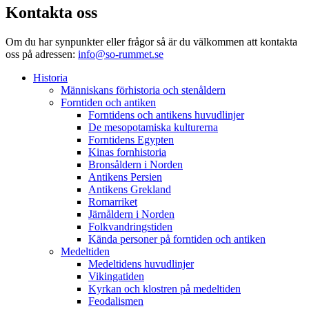
Kontakta oss
Om du har synpunkter eller frågor så är du välkommen att kontakta
oss på adressen:
info@so-rummet.se
Historia
Människans förhistoria och stenåldern
Forntiden och antiken
Forntidens och antikens huvudlinjer
De mesopotamiska kulturerna
Forntidens Egypten
Kinas fornhistoria
Bronsåldern i Norden
Antikens Persien
Antikens Grekland
Romarriket
Järnåldern i Norden
Folkvandringstiden
Kända personer på forntiden och antiken
Medeltiden
Medeltidens huvudlinjer
Vikingatiden
Kyrkan och klostren på medeltiden
Feodalismen