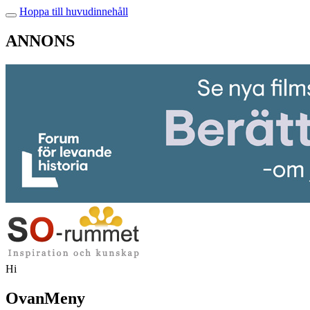
Hoppa till huvudinnehåll
ANNONS
Hi
OvanMeny