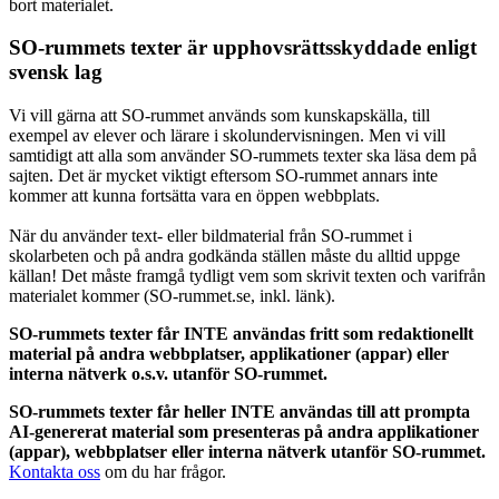
bort materialet.
SO-rummets texter är upphovsrättsskyddade enligt
svensk lag
Vi vill gärna att SO-rummet används som kunskapskälla, till
exempel av elever och lärare i skolundervisningen. Men vi vill
samtidigt att alla som använder SO-rummets texter ska läsa dem på
sajten. Det är mycket viktigt eftersom SO-rummet annars inte
kommer att kunna fortsätta vara en öppen webbplats.
När du använder text- eller bildmaterial från SO-rummet i
skolarbeten och på andra godkända ställen måste du alltid uppge
källan! Det måste framgå tydligt vem som skrivit texten och varifrån
materialet kommer (SO-rummet.se, inkl. länk).
SO-rummets texter får INTE användas fritt som redaktionellt
material på andra webbplatser, applikationer (appar) eller
interna nätverk o.s.v. utanför SO-rummet.
SO-rummets texter får heller INTE användas till att prompta
AI-genererat material som presenteras på andra applikationer
(appar), webbplatser eller interna nätverk utanför SO-rummet.
Kontakta oss
om du har frågor.