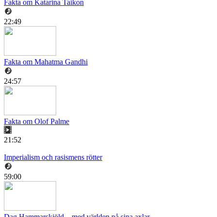
Fakta om Katarina Taikon
22:49
Fakta om Mahatma Gandhi
24:57
Fakta om Olof Palme
21:52
Imperialism och rasismens rötter
59:00
Dag Hammarskjöld – med världen på sina axlar