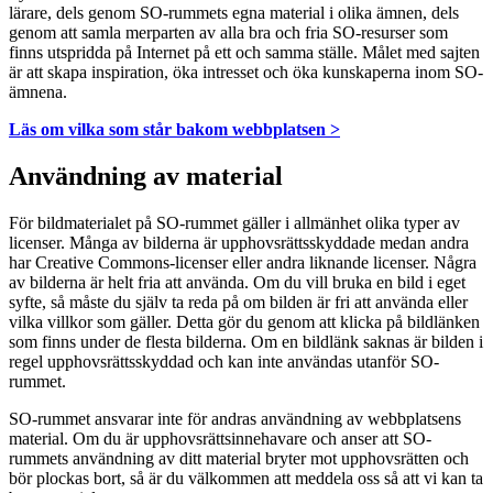
lärare, dels genom SO-rummets egna material i olika ämnen, dels
genom att samla merparten av alla bra och fria SO-resurser som
finns utspridda på Internet på ett och samma ställe. Målet med sajten
är att skapa inspiration, öka intresset och öka kunskaperna inom SO-
ämnena.
Läs om vilka som står bakom webbplatsen >
Användning av material
För bildmaterialet på SO-rummet gäller i allmänhet olika typer av
licenser. Många av bilderna är upphovsrättsskyddade medan andra
har Creative Commons-licenser eller andra liknande licenser. Några
av bilderna är helt fria att använda. Om du vill bruka en bild i eget
syfte, så måste du själv ta reda på om bilden är fri att använda eller
vilka villkor som gäller. Detta gör du genom att klicka på bildlänken
som finns under de flesta bilderna. Om en bildlänk saknas är bilden i
regel upphovsrättsskyddad och kan inte användas utanför SO-
rummet.
SO-rummet ansvarar inte för andras användning av webbplatsens
material. Om du är upphovsrättsinnehavare och anser att SO-
rummets användning av ditt material bryter mot upphovsrätten och
bör plockas bort, så är du välkommen att meddela oss så att vi kan ta