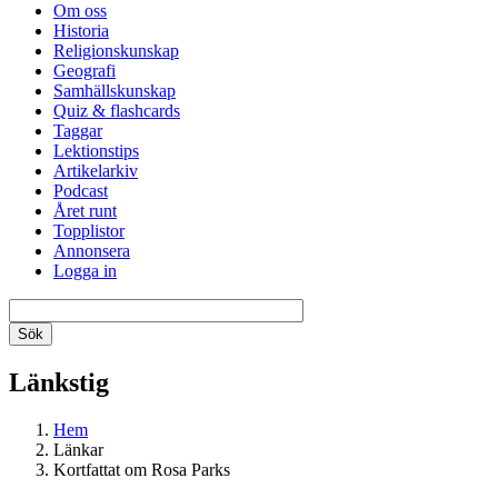
Om oss
Historia
Religionskunskap
Geografi
Samhällskunskap
Quiz & flashcards
Taggar
Lektionstips
Artikelarkiv
Podcast
Året runt
Topplistor
Annonsera
Logga in
Länkstig
Hem
Länkar
Kortfattat om Rosa Parks