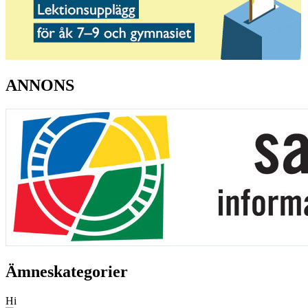
ANNONS
Ämneskategorier
Hi