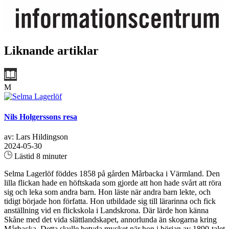
Liknande artiklar
M
Nils Holgerssons resa
av: Lars Hildingson
2024-05-30
Lästid 8 minuter
Selma Lagerlöf föddes 1858 på gården Mårbacka i Värmland. Den
lilla flickan hade en höftskada som gjorde att hon hade svårt att röra
sig och leka som andra barn. Hon läste när andra barn lekte, och
tidigt började hon författa. Hon utbildade sig till lärarinna och fick
anställning vid en flickskola i Landskrona. Där lärde hon känna
Skåne med det vida slättlandskapet, annorlunda än skogarna kring
Mårbacka. Detta skulle betyda mycket när hon i början av 1890-talet