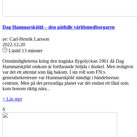
Dag Hammarskjöld – den gåtfulle världsmedborgaren
av: Carl-Henrik Larsson
2022-12-20
Lästid 13 minuter
Omständigheterna kring den tragiska flygolyckan 1961 då Dag
Hammarskjöld omkom är fortfarande höljda i dunkel. Men troligtvis
var det ett attentat som låg bakom. I sin roll som FN:s
generalsekreterare var Hammarskjöld ständigt i händelsernas
centrum. Men på det personliga planet var det endast ett fåtal som
kom honom riktig nära...
+ Läs mer
S