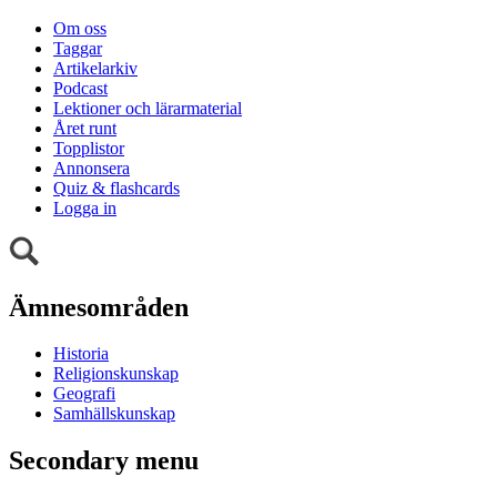
Om oss
Taggar
Artikelarkiv
Podcast
Lektioner och lärarmaterial
Året runt
Topplistor
Annonsera
Quiz & flashcards
Logga in
Ämnesområden
Historia
Religionskunskap
Geografi
Samhällskunskap
Secondary menu