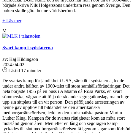
började skriva Nils Holgerssons underbara resa genom Sverige. Den
boken skulle göra henne världsberömd.
+ Läs mer
M
Svart kamp i sydstaterna
av: Kaj Hildingson
2024-04-02
Lästid 17 minuter
De svartas kamp för jämlikhet i USA, särskilt i sydstaterna, ledde
under andra hälften av 1900-talet till stora samhällsförändringar. Det
hela började 1955 på en buss i Alabama då Rosa Parks, en svart
sömmerska, vägrade att följa de rådande segregationslagarna och ge
upp sin sittplats till en vit person. Den påföljande arresteringen av
henne gav upphov till bildandet av den amerikanska
medborgarrättsrörelsen, ledd av den karismatiska pastorn Martin
Luther King. Kampen för de svartas rättigheter kom att möta stort
motstånd genom åren. Men efter en lång och segdragen kamp
lyckades till slut medborgarrättsrörelsen få igenom lagar som förbjöd