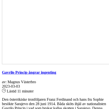
Gavrilo Princip ångrar ingenting
av: Magnus Västerbro
2023-03-03
Lästid 11 minuter
Den österrikiske tronföljaren Franz Ferdinand och hans fru Sophie
besökte Sarajevo den 28 juni 1914. Båda sköts ihjäl av nationalisten
Gavrilo Princip i vad som brukar kallas skotten i Sarajevo. Denna