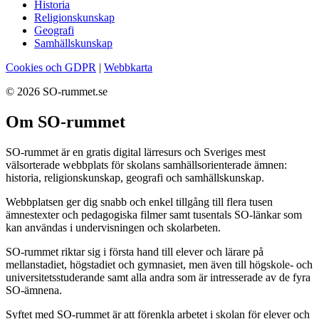
Historia
Religionskunskap
Geografi
Samhällskunskap
Cookies och GDPR
|
Webbkarta
© 2026 SO-rummet.se
Om SO-rummet
SO-rummet är en gratis digital lärresurs och Sveriges mest
välsorterade webbplats för skolans samhällsorienterade ämnen:
historia, religionskunskap, geografi och samhällskunskap.
Webbplatsen ger dig snabb och enkel tillgång till flera tusen
ämnestexter och pedagogiska filmer samt tusentals SO-länkar som
kan användas i undervisningen och skolarbeten.
SO-rummet riktar sig i första hand till elever och lärare på
mellanstadiet, högstadiet och gymnasiet, men även till högskole- och
universitetsstuderande samt alla andra som är intresserade av de fyra
SO-ämnena.
Syftet med SO-rummet är att förenkla arbetet i skolan för elever och