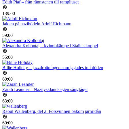
Edith Piaf – från rännstenen till rampljuset
139:00
Jakten på nazibödeln Adolf Eichmann
59:00
Alexandra Kollontaj – kvinnokämpe i Stalins koppel
55:00
Billie Holiday – jazzdrottningen som jagades in i döden
60:00
Zarah Leander – Nazitysklands egen sångfågel
63:00
Raoul Wallenberg, del 2: Försvunnen bakom järnridån
60:00