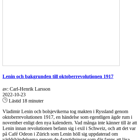
Lenin och bakgrunden till oktoberrevolutionen 1917
av: Carl-Henrik Larsson
2022-10-23
Lästid 18 minuter
Vladimir Lenin och bolsjevikerna tog makten i Ryssland genom
oktoberrevolutionen 1917, en händelse som egentligen ägde rum i
november enligt den nya kalendern. Vad många inte känner till är att
Lenin innan revolutionen befann sig i exil i Schweiz, och att det var
på Café Odeon i Zürich som Lenin höll sig uppdaterad om
världshändelserna genom de dagstidningar som där fanns att läsa...