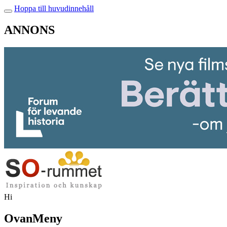
Hoppa till huvudinnehåll
ANNONS
Hi
OvanMeny