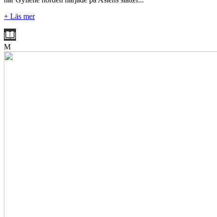
+ Läs mer
M