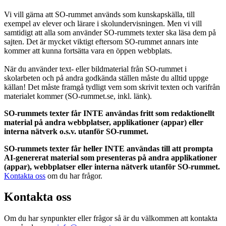
Vi vill gärna att SO-rummet används som kunskapskälla, till
exempel av elever och lärare i skolundervisningen. Men vi vill
samtidigt att alla som använder SO-rummets texter ska läsa dem på
sajten. Det är mycket viktigt eftersom SO-rummet annars inte
kommer att kunna fortsätta vara en öppen webbplats.
När du använder text- eller bildmaterial från SO-rummet i
skolarbeten och på andra godkända ställen måste du alltid uppge
källan! Det måste framgå tydligt vem som skrivit texten och varifrån
materialet kommer (SO-rummet.se, inkl. länk).
SO-rummets texter får INTE användas fritt som redaktionellt
material på andra webbplatser, applikationer (appar) eller
interna nätverk o.s.v. utanför SO-rummet.
SO-rummets texter får heller INTE användas till att prompta
AI-genererat material som presenteras på andra applikationer
(appar), webbplatser eller interna nätverk utanför SO-rummet.
Kontakta oss
om du har frågor.
Kontakta oss
Om du har synpunkter eller frågor så är du välkommen att kontakta