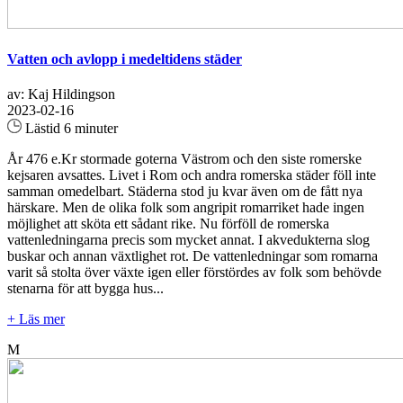
Vatten och avlopp i medeltidens städer
av: Kaj Hildingson
2023-02-16
Lästid 6 minuter
År 476 e.Kr stormade goterna Västrom och den siste romerske
kejsaren avsattes. Livet i Rom och andra romerska städer föll inte
samman omedelbart. Städerna stod ju kvar även om de fått nya
härskare. Men de olika folk som angripit romarriket hade ingen
möjlighet att sköta ett sådant rike. Nu förföll de romerska
vattenledningarna precis som mycket annat. I akvedukterna slog
buskar och annan växtlighet rot. De vattenledningar som romarna
varit så stolta över växte igen eller förstördes av folk som behövde
stenarna för att bygga hus...
+ Läs mer
M