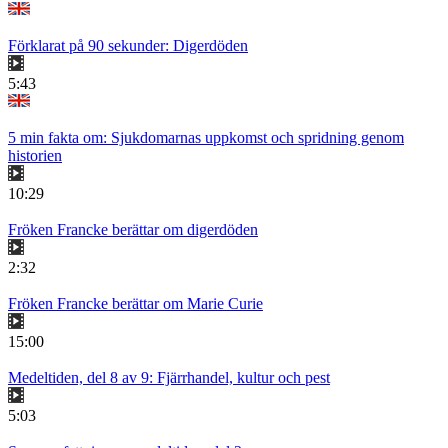
Förklarat på 90 sekunder: Digerdöden
5:43
5 min fakta om: Sjukdomarnas uppkomst och spridning genom
historien
10:29
Fröken Francke berättar om digerdöden
2:32
Fröken Francke berättar om Marie Curie
15:00
Medeltiden, del 8 av 9: Fjärrhandel, kultur och pest
5:03