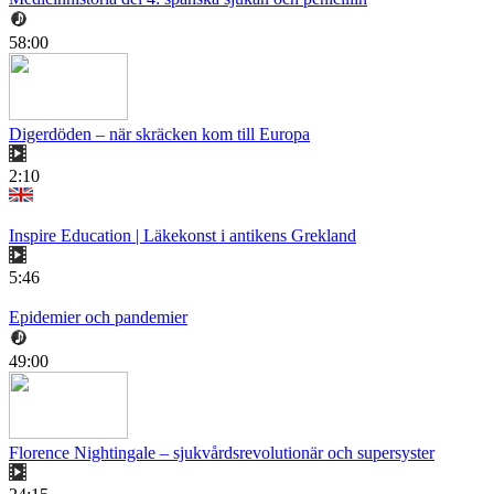
58:00
Digerdöden – när skräcken kom till Europa
2:10
Inspire Education | Läkekonst i antikens Grekland
5:46
Epidemier och pandemier
49:00
Florence Nightingale – sjukvårdsrevolutionär och supersyster