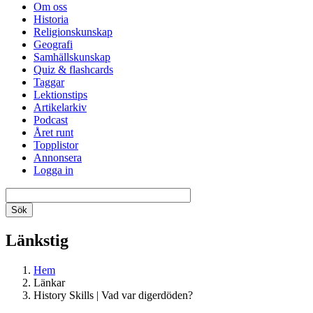
Om oss
Historia
Religionskunskap
Geografi
Samhällskunskap
Quiz & flashcards
Taggar
Lektionstips
Artikelarkiv
Podcast
Året runt
Topplistor
Annonsera
Logga in
Länkstig
Hem
Länkar
History Skills | Vad var digerdöden?