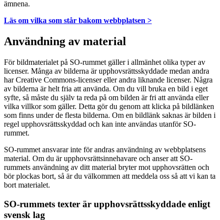
ämnena.
Läs om vilka som står bakom webbplatsen >
Användning av material
För bildmaterialet på SO-rummet gäller i allmänhet olika typer av
licenser. Många av bilderna är upphovsrättsskyddade medan andra
har Creative Commons-licenser eller andra liknande licenser. Några
av bilderna är helt fria att använda. Om du vill bruka en bild i eget
syfte, så måste du själv ta reda på om bilden är fri att använda eller
vilka villkor som gäller. Detta gör du genom att klicka på bildlänken
som finns under de flesta bilderna. Om en bildlänk saknas är bilden i
regel upphovsrättsskyddad och kan inte användas utanför SO-
rummet.
SO-rummet ansvarar inte för andras användning av webbplatsens
material. Om du är upphovsrättsinnehavare och anser att SO-
rummets användning av ditt material bryter mot upphovsrätten och
bör plockas bort, så är du välkommen att meddela oss så att vi kan ta
bort materialet.
SO-rummets texter är upphovsrättsskyddade enligt
svensk lag