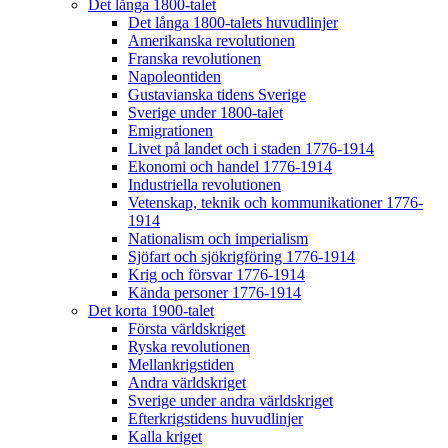
Det långa 1800-talet
Det långa 1800-talets huvudlinjer
Amerikanska revolutionen
Franska revolutionen
Napoleontiden
Gustavianska tidens Sverige
Sverige under 1800-talet
Emigrationen
Livet på landet och i staden 1776-1914
Ekonomi och handel 1776-1914
Industriella revolutionen
Vetenskap, teknik och kommunikationer 1776-
1914
Nationalism och imperialism
Sjöfart och sjökrigföring 1776-1914
Krig och försvar 1776-1914
Kända personer 1776-1914
Det korta 1900-talet
Första världskriget
Ryska revolutionen
Mellankrigstiden
Andra världskriget
Sverige under andra världskriget
Efterkrigstidens huvudlinjer
Kalla kriget