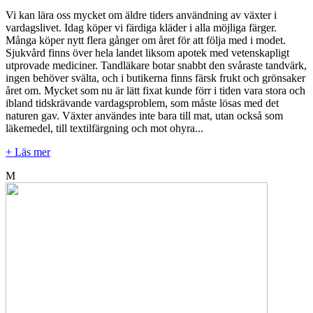
Vi kan lära oss mycket om äldre tiders användning av växter i
vardagslivet. Idag köper vi färdiga kläder i alla möjliga färger.
Många köper nytt flera gånger om året för att följa med i modet.
Sjukvård finns över hela landet liksom apotek med vetenskapligt
utprovade mediciner. Tandläkare botar snabbt den svåraste tandvärk,
ingen behöver svälta, och i butikerna finns färsk frukt och grönsaker
året om. Mycket som nu är lätt fixat kunde förr i tiden vara stora och
ibland tidskrävande vardagsproblem, som måste lösas med det
naturen gav. Växter användes inte bara till mat, utan också som
läkemedel, till textilfärgning och mot ohyra...
+ Läs mer
M