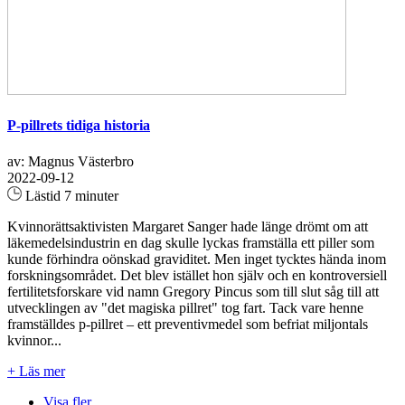
P-pillrets tidiga historia
av: Magnus Västerbro
2022-09-12
Lästid 7 minuter
Kvinnorättsaktivisten Margaret Sanger hade länge drömt om att
läkemedelsindustrin en dag skulle lyckas framställa ett piller som
kunde förhindra oönskad graviditet. Men inget tycktes hända inom
forskningsområdet. Det blev istället hon själv och en kontroversiell
fertilitetsforskare vid namn Gregory Pincus som till slut såg till att
utvecklingen av "det magiska pillret" tog fart. Tack vare henne
framställdes p-pillret – ett preventivmedel som befriat miljontals
kvinnor...
+ Läs mer
Visa fler