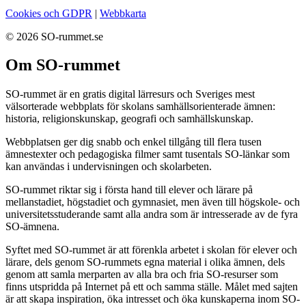
Cookies och GDPR
|
Webbkarta
© 2026 SO-rummet.se
Om SO-rummet
SO-rummet är en gratis digital lärresurs och Sveriges mest
välsorterade webbplats för skolans samhällsorienterade ämnen:
historia, religionskunskap, geografi och samhällskunskap.
Webbplatsen ger dig snabb och enkel tillgång till flera tusen
ämnestexter och pedagogiska filmer samt tusentals SO-länkar som
kan användas i undervisningen och skolarbeten.
SO-rummet riktar sig i första hand till elever och lärare på
mellanstadiet, högstadiet och gymnasiet, men även till högskole- och
universitetsstuderande samt alla andra som är intresserade av de fyra
SO-ämnena.
Syftet med SO-rummet är att förenkla arbetet i skolan för elever och
lärare, dels genom SO-rummets egna material i olika ämnen, dels
genom att samla merparten av alla bra och fria SO-resurser som
finns utspridda på Internet på ett och samma ställe. Målet med sajten
är att skapa inspiration, öka intresset och öka kunskaperna inom SO-