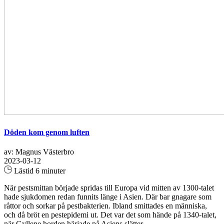
Döden kom genom luften
av: Magnus Västerbro
2023-03-12
Lästid 6 minuter
När pestsmittan började spridas till Europa vid mitten av 1300-­talet
hade sjukdomen redan funnits länge i Asien. Där bar gnagare som
råttor och sorkar på pestbakterien. Ibland smittades en män­niska,
och då bröt en pestepidemi ut. Det var det som hände på 1340­-talet,
när Gyllene horden härjade på Asiens slätter...