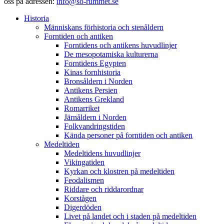
oss på adressen:
info@so-rummet.se
Historia
Människans förhistoria och stenåldern
Forntiden och antiken
Forntidens och antikens huvudlinjer
De mesopotamiska kulturerna
Forntidens Egypten
Kinas fornhistoria
Bronsåldern i Norden
Antikens Persien
Antikens Grekland
Romarriket
Järnåldern i Norden
Folkvandringstiden
Kända personer på forntiden och antiken
Medeltiden
Medeltidens huvudlinjer
Vikingatiden
Kyrkan och klostren på medeltiden
Feodalismen
Riddare och riddarordnar
Korstågen
Digerdöden
Livet på landet och i staden på medeltiden