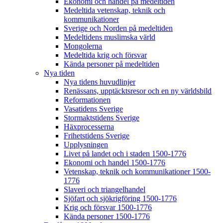
Ekonomi och handel på medeltiden
Medeltida vetenskap, teknik och
kommunikationer
Sverige och Norden på medeltiden
Medeltidens muslimska värld
Mongolerna
Medeltida krig och försvar
Kända personer på medeltiden
Nya tiden
Nya tidens huvudlinjer
Renässans, upptäcktsresor och en ny världsbild
Reformationen
Vasatidens Sverige
Stormaktstidens Sverige
Häxprocesserna
Frihetstidens Sverige
Upplysningen
Livet på landet och i staden 1500-1776
Ekonomi och handel 1500-1776
Vetenskap, teknik och kommunikationer 1500-
1776
Slaveri och triangelhandel
Sjöfart och sjökrigföring 1500-1776
Krig och försvar 1500-1776
Kända personer 1500-1776