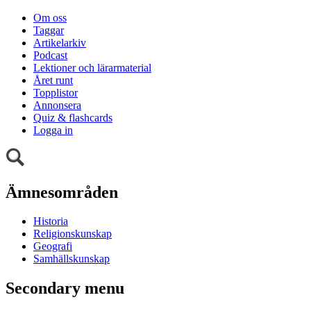
Om oss
Taggar
Artikelarkiv
Podcast
Lektioner och lärarmaterial
Året runt
Topplistor
Annonsera
Quiz & flashcards
Logga in
Ämnesområden
Historia
Religionskunskap
Geografi
Samhällskunskap
Secondary menu