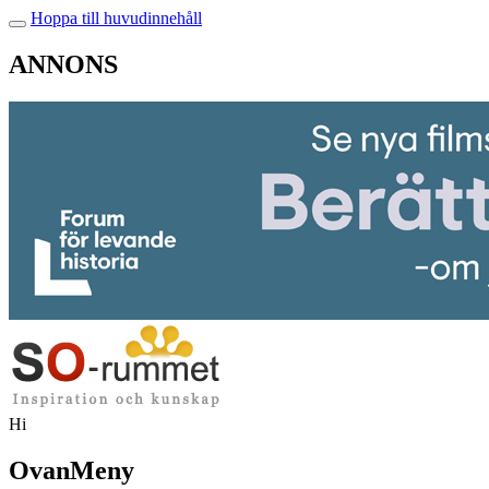
Hoppa till huvudinnehåll
ANNONS
Hi
OvanMeny