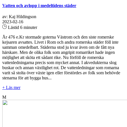
Vatten och avlopp i medeltidens städer
av: Kaj Hildingson
2023-02-16
Lästid 6 minuter
År 476 e.Kr stormade goterna Västrom och den siste romerske
kejsaren avsattes. Livet i Rom och andra romerska städer föll inte
samman omedelbart. Städerna stod ju kvar även om de fått nya
härskare. Men de olika folk som angripit romarriket hade ingen
möjlighet att sköta ett sådant rike. Nu förföll de romerska
vattenledningarna precis som mycket annat. I akvedukterna slog
buskar och annan växtlighet rot. De vattenledningar som romarna
varit så stolta över växte igen eller förstördes av folk som behövde
stenarna för att bygga hus...
+ Läs mer
M