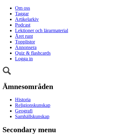
Om oss
Taggar
Artikelarkiv
Podcast
Lektioner och lärarmaterial
Året runt
Topplistor
Annonsera
Quiz & flashcards
Logga in
Ämnesområden
Historia
Religionskunskap
Geografi
Samhällskunskap
Secondary menu