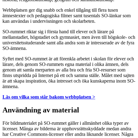
Webbplatsen ger dig snabb och enkel tillgång till flera tusen
ämnestexter och pedagogiska filmer samt tusentals SO-länkar som
kan användas i undervisningen och skolarbeten.
SO-rummet riktar sig i första hand till elever och lärare på
mellanstadiet, högstadiet och gymnasiet, men även till högskole- och
universitetsstuderande samt alla andra som är intresserade av de fyra
SO-ämnena.
Syftet med SO-rummet är att förenkla arbetet i skolan för elever och
lärare, dels genom SO-rummets egna material i olika ämnen, dels
genom att samla merparten av alla bra och fria SO-resurser som
finns utspridda på Internet på ett och samma ställe. Målet med sajten
är att skapa inspiration, öka intresset och öka kunskaperna inom SO-
ämnena.
Läs om vilka som står bakom webbplatsen >
Användning av material
För bildmaterialet på SO-rummet gäller i allmänhet olika typer av
licenser. Många av bilderna är upphovsrättsskyddade medan andra
har Creative Commons-licenser eller andra liknande licenser. Några