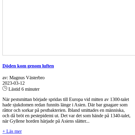
Döden kom genom luften
av: Magnus Västerbro
2023-03-12
Lästid 6 minuter
När pestsmittan började spridas till Europa vid mitten av 1300-­talet
hade sjukdomen redan funnits länge i Asien. Där bar gnagare som
råttor och sorkar på pestbakterien. Ibland smittades en män­niska,
och då bröt en pestepidemi ut. Det var det som hände på 1340­-talet,
när Gyllene horden härjade på Asiens slätter...
+ Läs mer