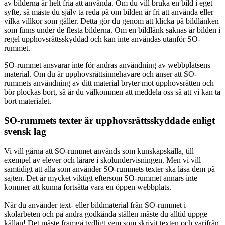
av bilderna är helt fria att använda. Om du vill bruka en bild i eget
syfte, så måste du själv ta reda på om bilden är fri att använda eller
vilka villkor som gäller. Detta gör du genom att klicka på bildlänken
som finns under de flesta bilderna. Om en bildlänk saknas är bilden i
regel upphovsrättsskyddad och kan inte användas utanför SO-
rummet.
SO-rummet ansvarar inte för andras användning av webbplatsens
material. Om du är upphovsrättsinnehavare och anser att SO-
rummets användning av ditt material bryter mot upphovsrätten och
bör plockas bort, så är du välkommen att meddela oss så att vi kan ta
bort materialet.
SO-rummets texter är upphovsrättsskyddade enligt
svensk lag
Vi vill gärna att SO-rummet används som kunskapskälla, till
exempel av elever och lärare i skolundervisningen. Men vi vill
samtidigt att alla som använder SO-rummets texter ska läsa dem på
sajten. Det är mycket viktigt eftersom SO-rummet annars inte
kommer att kunna fortsätta vara en öppen webbplats.
När du använder text- eller bildmaterial från SO-rummet i
skolarbeten och på andra godkända ställen måste du alltid uppge
källan! Det måste framgå tydligt vem som skrivit texten och varifrån