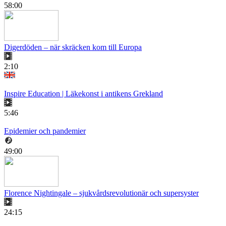
58:00
Digerdöden – när skräcken kom till Europa
2:10
Inspire Education | Läkekonst i antikens Grekland
5:46
Epidemier och pandemier
49:00
Florence Nightingale – sjukvårdsrevolutionär och supersyster
24:15