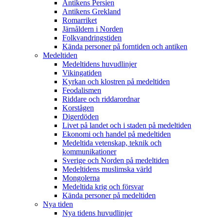
Antikens Persien
Antikens Grekland
Romarriket
Järnåldern i Norden
Folkvandringstiden
Kända personer på forntiden och antiken
Medeltiden
Medeltidens huvudlinjer
Vikingatiden
Kyrkan och klostren på medeltiden
Feodalismen
Riddare och riddarordnar
Korstågen
Digerdöden
Livet på landet och i staden på medeltiden
Ekonomi och handel på medeltiden
Medeltida vetenskap, teknik och
kommunikationer
Sverige och Norden på medeltiden
Medeltidens muslimska värld
Mongolerna
Medeltida krig och försvar
Kända personer på medeltiden
Nya tiden
Nya tidens huvudlinjer