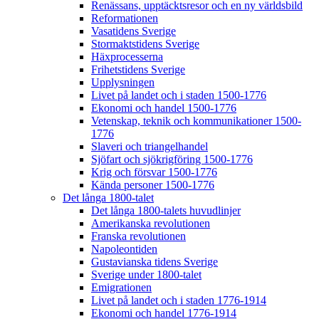
Renässans, upptäcktsresor och en ny världsbild
Reformationen
Vasatidens Sverige
Stormaktstidens Sverige
Häxprocesserna
Frihetstidens Sverige
Upplysningen
Livet på landet och i staden 1500-1776
Ekonomi och handel 1500-1776
Vetenskap, teknik och kommunikationer 1500-
1776
Slaveri och triangelhandel
Sjöfart och sjökrigföring 1500-1776
Krig och försvar 1500-1776
Kända personer 1500-1776
Det långa 1800-talet
Det långa 1800-talets huvudlinjer
Amerikanska revolutionen
Franska revolutionen
Napoleontiden
Gustavianska tidens Sverige
Sverige under 1800-talet
Emigrationen
Livet på landet och i staden 1776-1914
Ekonomi och handel 1776-1914