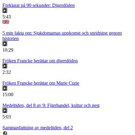
Förklarat på 90 sekunder: Digerdöden
5:43
5 min fakta om: Sjukdomarnas uppkomst och spridning genom
historien
10:29
Fröken Francke berättar om digerdöden
2:32
Fröken Francke berättar om Marie Curie
15:00
Medeltiden, del 8 av 9: Fjärrhandel, kultur och pest
5:03
Sammanfattning av medeltiden, del 2