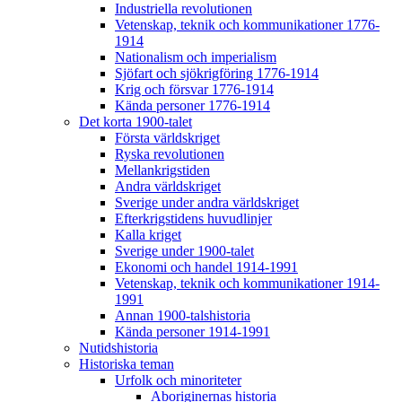
Industriella revolutionen
Vetenskap, teknik och kommunikationer 1776-
1914
Nationalism och imperialism
Sjöfart och sjökrigföring 1776-1914
Krig och försvar 1776-1914
Kända personer 1776-1914
Det korta 1900-talet
Första världskriget
Ryska revolutionen
Mellankrigstiden
Andra världskriget
Sverige under andra världskriget
Efterkrigstidens huvudlinjer
Kalla kriget
Sverige under 1900-talet
Ekonomi och handel 1914-1991
Vetenskap, teknik och kommunikationer 1914-
1991
Annan 1900-talshistoria
Kända personer 1914-1991
Nutidshistoria
Historiska teman
Urfolk och minoriteter
Aboriginernas historia