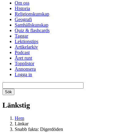
Om oss
Historia
Religionskunskap
Geografi
Samhällskunskap
Quiz & flashcards
Taggar
Lektionstips
Artikelarkiv
Podcast
Året runt
Topplistor
Annonsera
Logga in
Länkstig
Hem
Länkar
Snabb fakta: Digerdöden