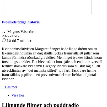
P-pillrets tidiga historia
av: Magnus Västerbro
2022-09-12
Lästid 7 minuter
Kvinnorättsaktivisten Margaret Sanger hade länge drömt om att
läkemedelsindustrin en dag skulle lyckas framställa ett piller som
kunde förhindra oönskad graviditet. Men inget tycktes hända inom
forskningsområdet. Det blev istället hon själv och en kontroversiell
fertilitetsforskare vid namn Gregory Pincus som till slut såg till att
utvecklingen av "det magiska pillret" tog fart. Tack vare henne
framställdes p-pillret – ett preventivmedel som befriat miljontals
kvinnor...
+ Läs mer
Visa fler
Liknande filmer och poddradio