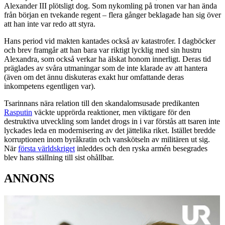
Alexander III plötsligt dog. Som nykomling på tronen var han ända
från början en tvekande regent – flera gånger beklagade han sig över
att han inte var redo att styra.
Hans period vid makten kantades också av katastrofer. I dagböcker
och brev framgår att han bara var riktigt lycklig med sin hustru
Alexandra, som också verkar ha älskat honom innerligt. Deras tid
präglades av svåra utmaningar som de inte klarade av att hantera
(även om det ännu diskuteras exakt hur omfattande deras
inkompetens egentligen var).
Tsarinnans nära relation till den skandalomsusade predikanten
Rasputin
väckte upprörda reaktioner, men viktigare för den
destruktiva utveckling som landet drogs in i var förstås att tsaren inte
lyckades leda en modernisering av det jättelika riket. Istället bredde
korruptionen inom byråkratin och vanskötseln av militären ut sig.
När
första världskriget
inleddes och den ryska armén besegrades
blev hans ställning till sist ohållbar.
ANNONS