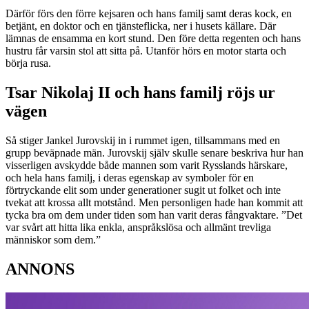
Därför förs den förre kejsaren och hans familj samt deras kock, en
betjänt, en doktor och en tjänsteflicka, ner i husets källare. Där
lämnas de ensamma en kort stund. Den före detta regenten och hans
hustru får varsin stol att sitta på. Utanför hörs en motor starta och
börja rusa.
Tsar Nikolaj II och hans familj röjs ur
vägen
Så stiger Jankel Jurovskij in i rummet igen, tillsammans med en
grupp beväpnade män. Jurovskij själv skulle senare beskriva hur han
visserligen avskydde både mannen som varit Rysslands härskare,
och hela hans familj, i deras egenskap av symboler för en
förtryckande elit som under generationer sugit ut folket och inte
tvekat att krossa allt motstånd. Men personligen hade han kommit att
tycka bra om dem under tiden som han varit deras fångvaktare. ”Det
var svårt att hitta lika enkla, anspråkslösa och allmänt trevliga
människor som dem.”
ANNONS