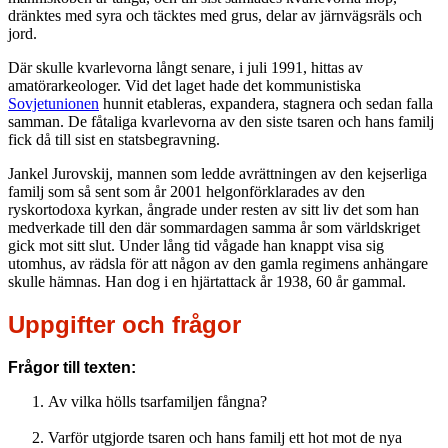
dränktes med syra och täcktes med grus, delar av järnvägsräls och
jord.
Där skulle kvarlevorna långt senare, i juli 1991, hittas av
amatörarkeologer. Vid det laget hade det kommunistiska
Sovjetunionen
hunnit etableras, expandera, stagnera och sedan falla
samman. De fåtaliga kvarlevorna av den siste tsaren och hans familj
fick då till sist en statsbegravning.
Jankel Jurovskij, mannen som ledde avrättningen av den kejserliga
familj som så sent som år 2001 helgonförklarades av den
ryskortodoxa kyrkan, ångrade under resten av sitt liv det som han
medverkade till den där sommardagen samma år som världskriget
gick mot sitt slut. Under lång tid vågade han knappt visa sig
utomhus, av rädsla för att någon av den gamla regimens anhängare
skulle hämnas. Han dog i en hjärtattack år 1938, 60 år gammal.
Uppgifter och frågor
Frågor till texten:
Av vilka hölls tsarfamiljen fångna?
Varför utgjorde tsaren och hans familj ett hot mot de nya