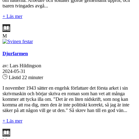
om nätterna. Arbetare och soldater gjorde gemensamt uppror, och
tsaren tvingades avgå...
+ Läs mer
M
Djurfarmen
av: Lars Hildingson
2024-05-31
Lästid 22 minuter
I november 1943 sätter en engelsk författare det första arket i sin
skrivmaskin och börjar skriva en roman som han vet att många
kommer att tycka illa om. "Det är en liten nidskrift, som nog kan
komma att roa dig, men den är inte politiskt korrekt, så jag är inte
säker på att någon vill ge ut den." Så skrev han till en god vän...
+ Läs mer