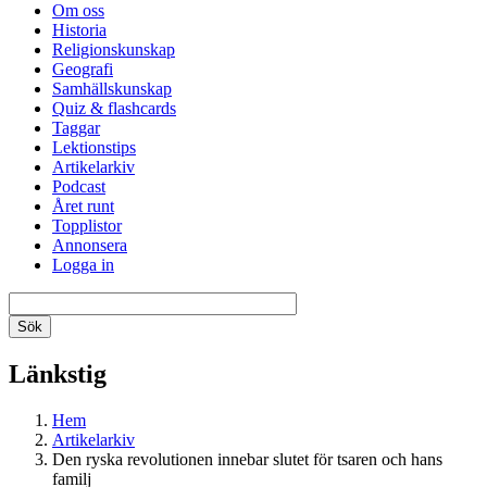
Om oss
Historia
Religionskunskap
Geografi
Samhällskunskap
Quiz & flashcards
Taggar
Lektionstips
Artikelarkiv
Podcast
Året runt
Topplistor
Annonsera
Logga in
Länkstig
Hem
Artikelarkiv
Den ryska revolutionen innebar slutet för tsaren och hans
familj