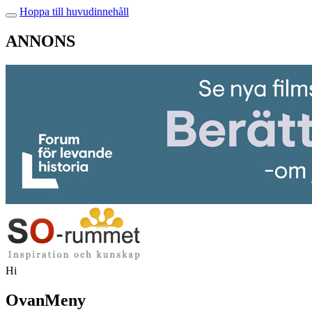
Hoppa till huvudinnehåll
ANNONS
Hi
OvanMeny