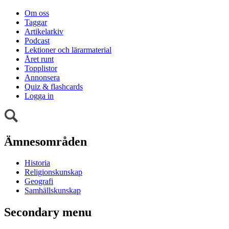
Om oss
Taggar
Artikelarkiv
Podcast
Lektioner och lärarmaterial
Året runt
Topplistor
Annonsera
Quiz & flashcards
Logga in
Ämnesområden
Historia
Religionskunskap
Geografi
Samhällskunskap
Secondary menu