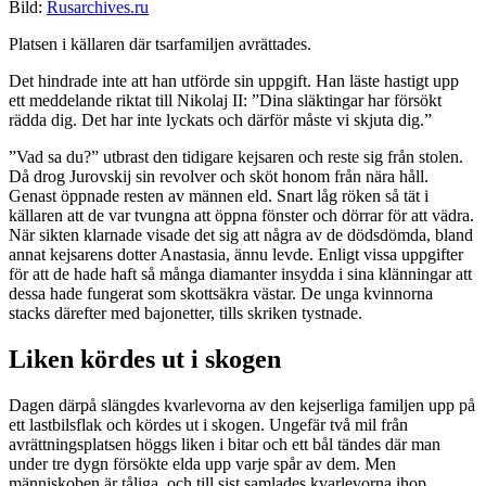
Bild:
Rusarchives.ru
Platsen i källaren där tsarfamiljen avrättades.
Det hindrade inte att han utförde sin uppgift. Han läste hastigt upp
ett meddelande riktat till Nikolaj II: ”Dina släktingar har försökt
rädda dig. Det har inte lyckats och därför måste vi skjuta dig.”
”Vad sa du?” utbrast den tidigare kejsaren och reste sig från stolen.
Då drog Jurovskij sin revolver och sköt honom från nära håll.
Genast öppnade resten av männen eld. Snart låg röken så tät i
källaren att de var tvungna att öppna fönster och dörrar för att vädra.
När sikten klarnade visade det sig att några av de dödsdömda, bland
annat kejsarens dotter Anastasia, ännu levde. Enligt vissa uppgifter
för att de hade haft så många diamanter insydda i sina klänningar att
dessa hade fungerat som skottsäkra västar. De unga kvinnorna
stacks därefter med bajonetter, tills skriken tystnade.
Liken kördes ut i skogen
Dagen därpå slängdes kvarlevorna av den kejserliga familjen upp på
ett lastbilsflak och kördes ut i skogen. Ungefär två mil från
avrättningsplatsen höggs liken i bitar och ett bål tändes där man
under tre dygn försökte elda upp varje spår av dem. Men
människoben är tåliga, och till sist samlades kvarlevorna ihop,