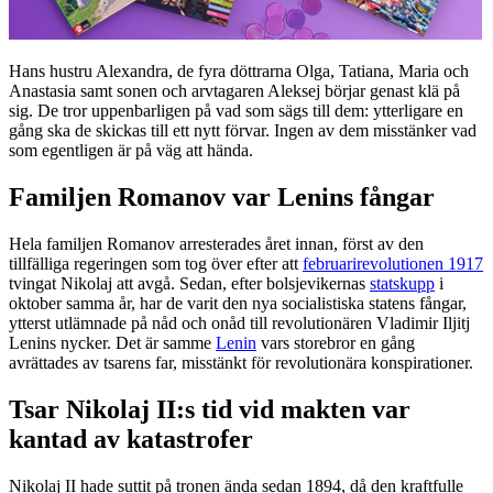
Hans hustru Alexandra, de fyra döttrarna Olga, Tatiana, Maria och
Anastasia samt sonen och arvtagaren Aleksej börjar genast klä på
sig. De tror uppenbarligen på vad som sägs till dem: ytterligare en
gång ska de skickas till ett nytt förvar. Ingen av dem misstänker vad
som egentligen är på väg att hända.
Familjen Romanov var Lenins fångar
Hela familjen Romanov arresterades året innan, först av den
tillfälliga regeringen som tog över efter att
februarirevolutionen 1917
tvingat Nikolaj att avgå. Sedan, efter bolsjevikernas
statskupp
i
oktober samma år, har de varit den nya socialistiska statens fångar,
ytterst utlämnade på nåd och onåd till revolutionären Vladimir Iljitj
Lenins nycker. Det är samme
Lenin
vars storebror en gång
avrättades av tsarens far, misstänkt för revolutionära konspirationer.
Tsar Nikolaj II:s tid vid makten var
kantad av katastrofer
Nikolaj II hade suttit på tronen ända sedan 1894, då den kraftfulle