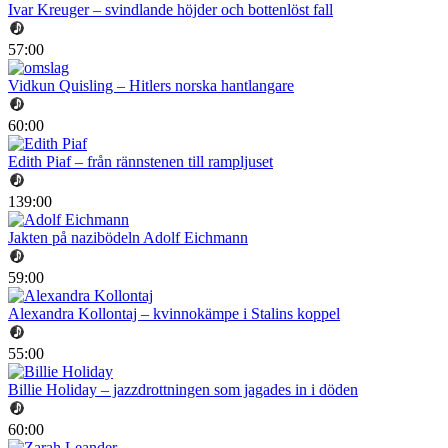
Ivar Kreuger – svindlande höjder och bottenlöst fall
57:00
Vidkun Quisling – Hitlers norska hantlangare
60:00
Edith Piaf – från rännstenen till rampljuset
139:00
Jakten på nazibödeln Adolf Eichmann
59:00
Alexandra Kollontaj – kvinnokämpe i Stalins koppel
55:00
Billie Holiday – jazzdrottningen som jagades in i döden
60:00