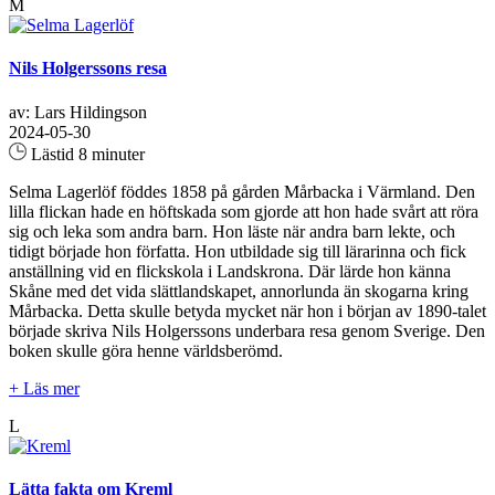
M
Nils Holgerssons resa
av: Lars Hildingson
2024-05-30
Lästid 8 minuter
Selma Lagerlöf föddes 1858 på gården Mårbacka i Värmland. Den
lilla flickan hade en höftskada som gjorde att hon hade svårt att röra
sig och leka som andra barn. Hon läste när andra barn lekte, och
tidigt började hon författa. Hon utbildade sig till lärarinna och fick
anställning vid en flickskola i Landskrona. Där lärde hon känna
Skåne med det vida slättlandskapet, annorlunda än skogarna kring
Mårbacka. Detta skulle betyda mycket när hon i början av 1890-talet
började skriva Nils Holgerssons underbara resa genom Sverige. Den
boken skulle göra henne världsberömd.
+ Läs mer
L
Lätta fakta om Kreml