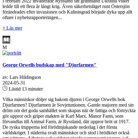
I februari 2022 invaderade Ryssland sitt grannland Ukraina vilket
ledde till ett flera år långt krig. Även säkerhetsläget runt Östersjön
förändrades efter invasionen och Kaliningrad började dyka upp allt
oftare i nyhetsrapporteringen...
+ Läs mer
M
George Orwells budskap med "Djurfarmen"
av: Lars Hildingson
2024-05-31
Lästid 13 minuter
Vilka människor döljer sig bakom djuren i George Orwells bok
Djurfarmen? Djurfarmen är Sovjetunionen. Gamle majoren med sin
dröm om det goda samhället som skapas när de fattiga och förtryckta
gör uppror och griper makten är Karl Marx. Manor Farm, som
förvandlas till Animal Farm, är Ryssland, där uppror bröt ut 1917.
De ryska trupperna led förödmjukande nederlag i det första
världskriget. I städerna svalt människor och stod i brödköer också