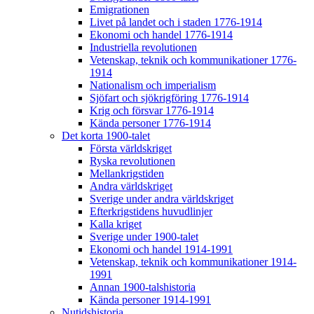
Emigrationen
Livet på landet och i staden 1776-1914
Ekonomi och handel 1776-1914
Industriella revolutionen
Vetenskap, teknik och kommunikationer 1776-
1914
Nationalism och imperialism
Sjöfart och sjökrigföring 1776-1914
Krig och försvar 1776-1914
Kända personer 1776-1914
Det korta 1900-talet
Första världskriget
Ryska revolutionen
Mellankrigstiden
Andra världskriget
Sverige under andra världskriget
Efterkrigstidens huvudlinjer
Kalla kriget
Sverige under 1900-talet
Ekonomi och handel 1914-1991
Vetenskap, teknik och kommunikationer 1914-
1991
Annan 1900-talshistoria
Kända personer 1914-1991
Nutidshistoria