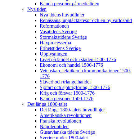
Kända personer på medeltiden
Nya tiden
Nya tidens huvudlinjer
Renässans, upptäcktsresor och en ny världsbild
Reformationen
Vasatidens Sverige
Stormaktstidens Sverige
Häxprocesserna
Frihetstidens Sverige
Upplysningen
Livet på landet och i staden 1500-1776
Ekonomi och handel 1500-1776
Vetenskap, teknik och kommunikationer 1500-
1776
Slaveri och triangelhandel
Sjöfart och sjökrigföring 1500-1776
Krig och försvar 1500-1776
Kända personer 1500-1776
Det långa 1800-talet
Det långa 1800-talets huvudlinjer
Amerikanska revolutionen
Franska revolutionen
Napoleontiden
Gustavianska tidens Sverige
Sverige under 1800-talet