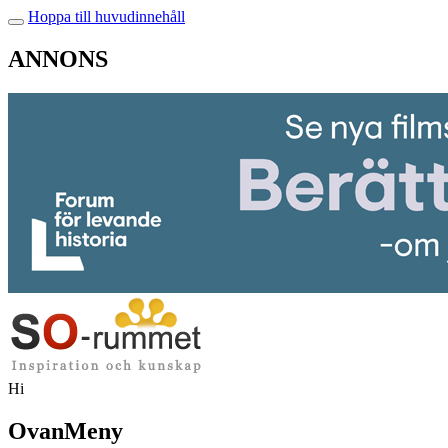
Hoppa till huvudinnehåll
ANNONS
Hi
OvanMeny