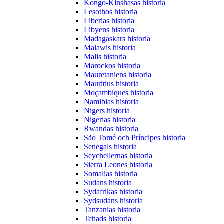
Kongo-Kinshasas historia
Lesothos historia
Liberias historia
Libyens historia
Madagaskars historia
Malawis historia
Malis historia
Marockos historia
Mauretaniens historia
Mauritius historia
Moçambiques historia
Namibias historia
Nigers historia
Nigerias historia
Rwandas historia
São Tomé och Príncipes historia
Senegals historia
Seychellernas historia
Sierra Leones historia
Somalias historia
Sudans historia
Sydafrikas historia
Sydsudans historia
Tanzanias historia
Tchads historia