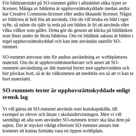
För bildmaterialet på SO-rummet gäller i allmänhet olika typer av
licenser. Många av bilderna är upphovsrättsskyddade medan andra
har Creative Commons-licenser eller andra liknande licenser. Några
av bilderna är helt fria att använda. Om du vill bruka en bild i eget
syfte, så måste du själv ta reda på om bilden är fri att använda eller
vilka villkor som gäller. Detta gör du genom att klicka på bildlänken
som finns under de flesta bilderna. Om en bildlänk saknas är bilden i
regel upphovsrättsskyddad och kan inte användas utanför SO-
rummet.
SO-rummet ansvarar inte för andras användning av webbplatsens
material. Om du är upphovsrättsinnehavare och anser att SO-
rummets användning av ditt material bryter mot upphovsrätten och
bör plockas bort, så är du välkommen att meddela oss så att vi kan ta
bort materialet.
SO-rummets texter är upphovsrättsskyddade enligt
svensk lag
Vi vill gärna att SO-rummet används som kunskapskälla, till
exempel av elever och lärare i skolundervisningen. Men vi vill
samtidigt att alla som använder SO-rummets texter ska läsa dem på
sajten. Det är mycket viktigt eftersom SO-rummet annars inte
kommer att kunna fortsätta vara en öppen webbplats.