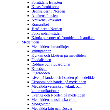
Forntidens Egypten
Kinas fornhistoria
Bronsåldern i Norden
Antikens Persien
Antikens Grekland
Romarriket
Järnåldern i Norden
Folkvandringstiden
Kända personer på forntiden och antiken
Medeltiden
Medeltidens huvudlinjer
Vikingatiden
Kyrkan och klostren på medeltiden
Feodalismen
Riddare och riddarordnar
Korstågen
Digerdöden
Livet på landet och i staden på medeltiden
Ekonomi och handel på medeltiden
Medeltida vetenskap, teknik och
kommunikationer
Sverige och Norden på medeltiden
Medeltidens muslimska värld
Mongolerna
Medeltida krig och försvar