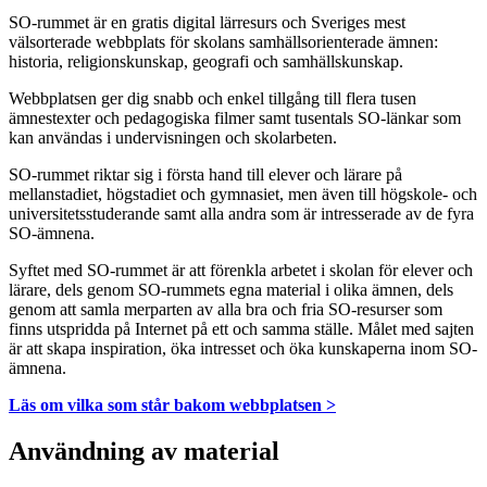
SO-rummet är en gratis digital lärresurs och Sveriges mest
välsorterade webbplats för skolans samhällsorienterade ämnen:
historia, religionskunskap, geografi och samhällskunskap.
Webbplatsen ger dig snabb och enkel tillgång till flera tusen
ämnestexter och pedagogiska filmer samt tusentals SO-länkar som
kan användas i undervisningen och skolarbeten.
SO-rummet riktar sig i första hand till elever och lärare på
mellanstadiet, högstadiet och gymnasiet, men även till högskole- och
universitetsstuderande samt alla andra som är intresserade av de fyra
SO-ämnena.
Syftet med SO-rummet är att förenkla arbetet i skolan för elever och
lärare, dels genom SO-rummets egna material i olika ämnen, dels
genom att samla merparten av alla bra och fria SO-resurser som
finns utspridda på Internet på ett och samma ställe. Målet med sajten
är att skapa inspiration, öka intresset och öka kunskaperna inom SO-
ämnena.
Läs om vilka som står bakom webbplatsen >
Användning av material