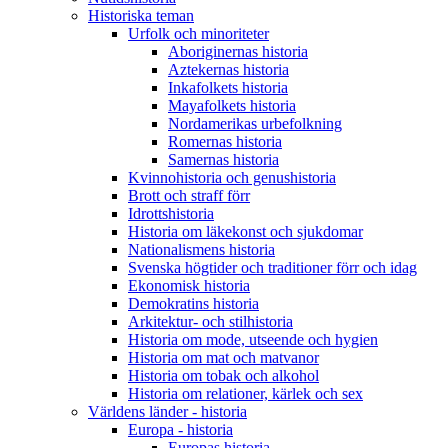
Historiska teman
Urfolk och minoriteter
Aboriginernas historia
Aztekernas historia
Inkafolkets historia
Mayafolkets historia
Nordamerikas urbefolkning
Romernas historia
Samernas historia
Kvinnohistoria och genushistoria
Brott och straff förr
Idrottshistoria
Historia om läkekonst och sjukdomar
Nationalismens historia
Svenska högtider och traditioner förr och idag
Ekonomisk historia
Demokratins historia
Arkitektur- och stilhistoria
Historia om mode, utseende och hygien
Historia om mat och matvanor
Historia om tobak och alkohol
Historia om relationer, kärlek och sex
Världens länder - historia
Europa - historia
Europas historia