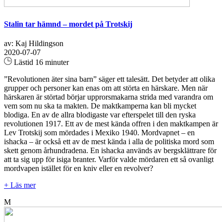
Stalin tar hämnd – mordet på Trotskij
av: Kaj Hildingson
2020-07-07
Lästid 16 minuter
”Revolutionen äter sina barn” säger ett talesätt. Det betyder att olika
grupper och personer kan enas om att störta en härskare. Men när
härskaren är störtad börjar upprorsmakarna strida med varandra om
vem som nu ska ta makten. De maktkamperna kan bli mycket
blodiga. En av de allra blodigaste var efterspelet till den ryska
revolutionen 1917. Ett av de mest kända offren i den maktkampen är
Lev Trotskij som mördades i Mexiko 1940. Mordvapnet – en
ishacka – är också ett av de mest kända i alla de politiska mord som
skett genom århundradena. En ishacka används av bergsklättrare för
att ta sig upp för isiga branter. Varför valde mördaren ett så ovanligt
mordvapen istället för en kniv eller en revolver?
+ Läs mer
M