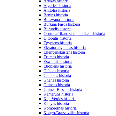
Afrikas historia
Algeriets historia
Angolas historia
Benins historia
Botswanas historia
Burkina Fasos historia
Burundis historia
Centralafrikanska republikens historia
Djiboutis historia
Egyptens historia
Ekvatorialguineas historia
Elfenbenskustens historia
Eritreas historia
Eswatinis historia
Etiopiens historia
Gabons historia
Gambias historia
Ghanas historia
Guineas historia
Guinea-Bissaus historia
Kameruns historia
Kap Verdes historia
Kenyas historia
Komorernas historia
Kongo-Brazzavilles historia