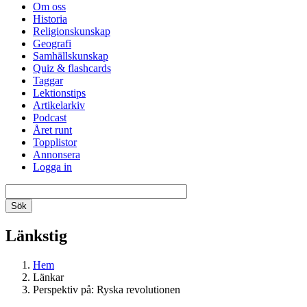
Om oss
Historia
Religionskunskap
Geografi
Samhällskunskap
Quiz & flashcards
Taggar
Lektionstips
Artikelarkiv
Podcast
Året runt
Topplistor
Annonsera
Logga in
Länkstig
Hem
Länkar
Perspektiv på: Ryska revolutionen