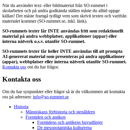
När du använder text- eller bildmaterial från SO-rummet i
skolarbeten och på andra godkända ställen måste du alltid uppge
källan! Det måste framgå tydligt vem som skrivit texten och varifrån
materialet kommer (SO-rummet.se, inkl. länk).
SO-rummets texter får INTE användas fritt som redaktionellt
material på andra webbplatser, applikationer (appar) eller
interna nätverk o.s.v. utanför SO-rummet.
SO-rummets texter får heller INTE användas till att prompta
AI-genererat material som presenteras på andra applikationer
(appar), webbplatser eller interna nätverk utanför SO-rummet.
Kontakta oss
om du har frågor.
Kontakta oss
Om du har synpunkter eller frågor så är du välkommen att kontakta
oss på adressen:
info@so-rummet.se
Historia
Människans förhistoria och stenåldern
Forntiden och antiken
Forntidens och antikens huvudlinjer
De mesopotamiska kulturerna