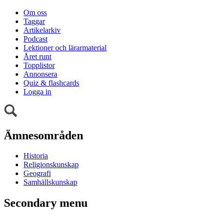
Om oss
Taggar
Artikelarkiv
Podcast
Lektioner och lärarmaterial
Året runt
Topplistor
Annonsera
Quiz & flashcards
Logga in
Ämnesområden
Historia
Religionskunskap
Geografi
Samhällskunskap
Secondary menu