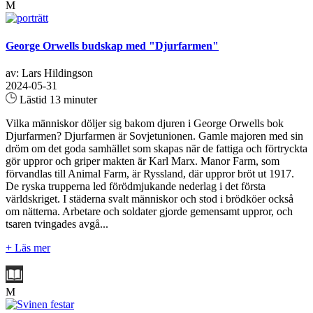
M
George Orwells budskap med "Djurfarmen"
av: Lars Hildingson
2024-05-31
Lästid 13 minuter
Vilka människor döljer sig bakom djuren i George Orwells bok
Djurfarmen? Djurfarmen är Sovjetunionen. Gamle majoren med sin
dröm om det goda samhället som skapas när de fattiga och förtryckta
gör uppror och griper makten är Karl Marx. Manor Farm, som
förvandlas till Animal Farm, är Ryssland, där uppror bröt ut 1917.
De ryska trupperna led förödmjukande nederlag i det första
världskriget. I städerna svalt människor och stod i brödköer också
om nätterna. Arbetare och soldater gjorde gemensamt uppror, och
tsaren tvingades avgå...
+ Läs mer
M