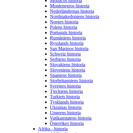
Monacos historia
Montenegros historia
Nederländernas historia
Nordmakedoniens historia
Norges historia
Polens historia
Portugals historia
Rumäniens historia
Rysslands historia
San Marinos historia
Schweiz historia
Serbiens historia
Slovakiens historia
Sloveniens historia
Spaniens historia
Storbritanniens historia
Sveriges historia
Tjeckiens historia
Turkiets historia
Tysklands historia
Ukrainas historia
Ungerns historia
Vatikanstatens historia
Österrikes historia
Afrika - historia