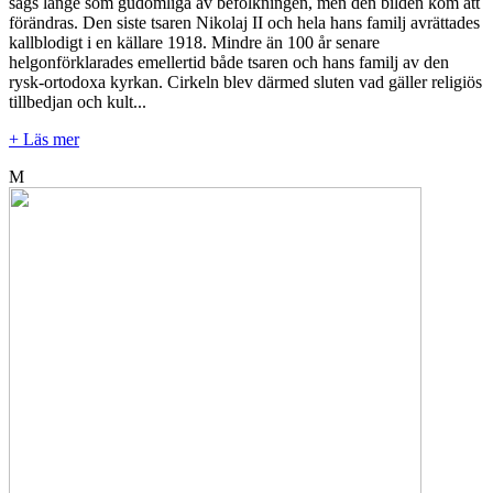
sågs länge som gudomliga av befolkningen, men den bilden kom att
förändras. Den siste tsaren Nikolaj II och hela hans familj avrättades
kallblodigt i en källare 1918. Mindre än 100 år senare
helgonförklarades emellertid både tsaren och hans familj av den
rysk-ortodoxa kyrkan. Cirkeln blev därmed sluten vad gäller religiös
tillbedjan och kult...
+ Läs mer
M