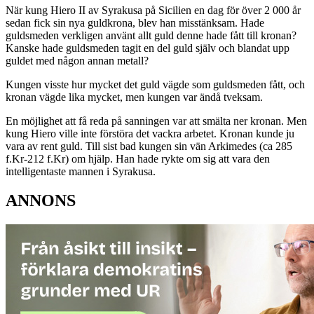
När kung Hiero II av Syrakusa på Sicilien en dag för över 2 000 år
sedan fick sin nya guldkrona, blev han misstänksam. Hade
guldsmeden verkligen använt allt guld denne hade fått till kronan?
Kanske hade guldsmeden tagit en del guld själv och blandat upp
guldet med någon annan metall?
Kungen visste hur mycket det guld vägde som guldsmeden fått, och
kronan vägde lika mycket, men kungen var ändå tveksam.
En möjlighet att få reda på sanningen var att smälta ner kronan. Men
kung Hiero ville inte förstöra det vackra arbetet. Kronan kunde ju
vara av rent guld. Till sist bad kungen sin vän Arkimedes (ca 285
f.Kr-212 f.Kr) om hjälp. Han hade rykte om sig att vara den
intelligentaste mannen i Syrakusa.
ANNONS