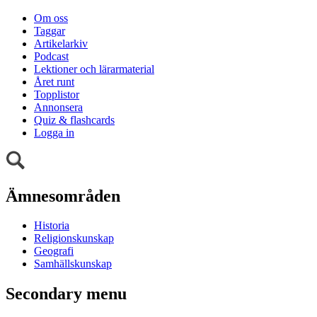
Om oss
Taggar
Artikelarkiv
Podcast
Lektioner och lärarmaterial
Året runt
Topplistor
Annonsera
Quiz & flashcards
Logga in
Ämnesområden
Historia
Religionskunskap
Geografi
Samhällskunskap
Secondary menu