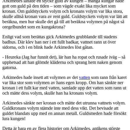
Arkimedes lånade ett stycke guld av kungen – många kungar hade
gott om guld på den tiden – som vägde exakt lika mycket som
kronan. Om guldstyckets volym och kronans volym var lika stora,
skulle alltså kronan vara av rent guld. Guldstyckets volym var lätt att
beräkna, men hur skulle det gå till att beräkna volymen på något så
oregelbundet som en kungakrona?
Enligt vad som berättas gick Arkimedes grubblande till stadens
badhus. Där klev han ner i ett fullt badkar, vattnet rann ut över
sidorna, och i en blink hade Arkimedes löst gåtan.
- Heureka (Jag har funnit det), lär han ha ropat och rusade iväg – så
upphetsad att han glömde kläderna och sprang hem naken genom
gatorna.
Arkimedes hade insett att volymen av det
vatten
som rann från karet
var lika stor som volymen av hans egen kropp. Om han sänkte ner
kronan i ett fullt kar med vatten, samlade upp det vatten som rann ut
och mätte dess volym, skulle han ha kronans volym.
Arkimedes sänkte ner kronan och mätte det utrunna vattnets volym.
Guldkronans volym stämde inte med dess vikt. Det bevisade att
guldet blandats upp med en annan metall. Guldsmeden hade försökt
lura kungen!
Detta är bara en av flera historier om Arkimedes, antikens störste