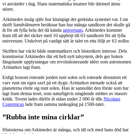
vi använder i dag. Hans matematiska insatser blir därmed ännu
större.
Arkimedes insåg själv hur klumpigt det grekiska systemet var. I sin
skrift
Sandräknaren
beräknar han hur många sandkorn det skulle gå
åt för att fylla hela det då kända
universum
. Arkimedes kommer
fram till att det räcker med 10 upphöjt till 63 sandkorn för att fylla
universum. Utskrivet på vanligt sätt är talet en etta följt av 63 nollor.
Skriften har väckt både matematikers och historikers intresse. Dels
konstruerar Arkimedes där ett helt nytt talsystem, dels ger boken
fängslande upplysningar om revolutionerande idéer som astronomen
Aristarkos lagt fram.
Enligt honom roterade jorden runt solen och roterade dessutom ett
varv runt sin egen axel på ett dygn: Aristarkos menade också att
planeterna rörde sig runt solen. Han är sannolikt den förste som har
lagt fram denna teori, som naturligtvis omgående möttes av massiv
kritik. Teorin lades därför åt sidan under 2 000 år tills
Nicolaus
Copernicus
lade fram samma tankegång på 1500-talet.
”Rubba inte mina cirklar”
Historierna om Arkimedes är många, och till och med hans död har