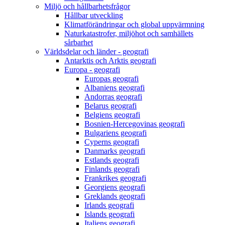
Miljö och hållbarhetsfrågor
Hållbar utveckling
Klimatförändringar och global uppvärmning
Naturkatastrofer, miljöhot och samhällets
sårbarhet
Världsdelar och länder - geografi
Antarktis och Arktis geografi
Europa - geografi
Europas geografi
Albaniens geografi
Andorras geografi
Belarus geografi
Belgiens geografi
Bosnien-Hercegovinas geografi
Bulgariens geografi
Cyperns geografi
Danmarks geografi
Estlands geografi
Finlands geografi
Frankrikes geografi
Georgiens geografi
Greklands geografi
Irlands geografi
Islands geografi
Italiens geografi