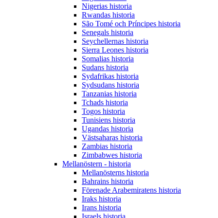
Nigerias historia
Rwandas historia
São Tomé och Príncipes historia
Senegals historia
Seychellernas historia
Sierra Leones historia
Somalias historia
Sudans historia
Sydafrikas historia
Sydsudans historia
Tanzanias historia
Tchads historia
Togos historia
Tunisiens historia
Ugandas historia
Västsaharas historia
Zambias historia
Zimbabwes historia
Mellanöstern - historia
Mellanösterns historia
Bahrains historia
Förenade Arabemiratens historia
Iraks historia
Irans historia
Israels historia