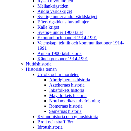
Ryska revolutionen
Mellankrigstiden
Andra världskriget
Sverige under andra världskriget
Efterkrigstidens huvudlinjer
Kalla kriget
Sverige under 1900-talet
Ekonomi och handel 1914-1991
Vetenskap, teknik och kommunikationer 1914-
1991
Annan 1900-talshistoria
Kända personer 1914-1991
Nutidshistoria
Historiska teman
Urfolk och minoriteter
Aboriginernas historia
Aztekernas historia
Inkafolkets historia
Mayafolkets historia
Nordamerikas urbefolkning
Romernas historia
Samernas historia
Kvinnohistoria och genushistoria
Brott och straff förr
Idrottshistoria