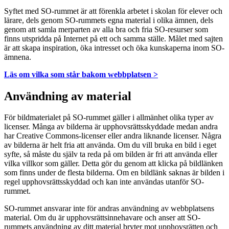
Syftet med SO-rummet är att förenkla arbetet i skolan för elever och
lärare, dels genom SO-rummets egna material i olika ämnen, dels
genom att samla merparten av alla bra och fria SO-resurser som
finns utspridda på Internet på ett och samma ställe. Målet med sajten
är att skapa inspiration, öka intresset och öka kunskaperna inom SO-
ämnena.
Läs om vilka som står bakom webbplatsen >
Användning av material
För bildmaterialet på SO-rummet gäller i allmänhet olika typer av
licenser. Många av bilderna är upphovsrättsskyddade medan andra
har Creative Commons-licenser eller andra liknande licenser. Några
av bilderna är helt fria att använda. Om du vill bruka en bild i eget
syfte, så måste du själv ta reda på om bilden är fri att använda eller
vilka villkor som gäller. Detta gör du genom att klicka på bildlänken
som finns under de flesta bilderna. Om en bildlänk saknas är bilden i
regel upphovsrättsskyddad och kan inte användas utanför SO-
rummet.
SO-rummet ansvarar inte för andras användning av webbplatsens
material. Om du är upphovsrättsinnehavare och anser att SO-
rummets användning av ditt material bryter mot upphovsrätten och