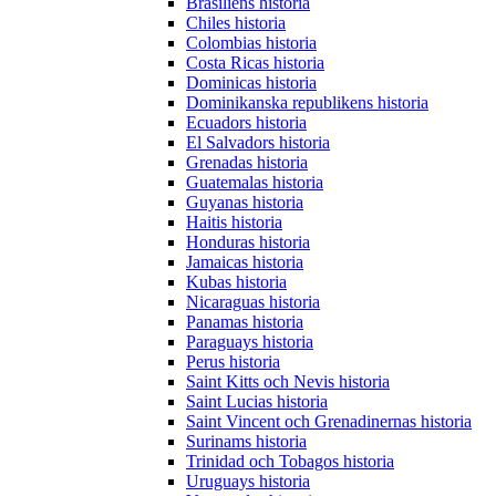
Brasiliens historia
Chiles historia
Colombias historia
Costa Ricas historia
Dominicas historia
Dominikanska republikens historia
Ecuadors historia
El Salvadors historia
Grenadas historia
Guatemalas historia
Guyanas historia
Haitis historia
Honduras historia
Jamaicas historia
Kubas historia
Nicaraguas historia
Panamas historia
Paraguays historia
Perus historia
Saint Kitts och Nevis historia
Saint Lucias historia
Saint Vincent och Grenadinernas historia
Surinams historia
Trinidad och Tobagos historia
Uruguays historia