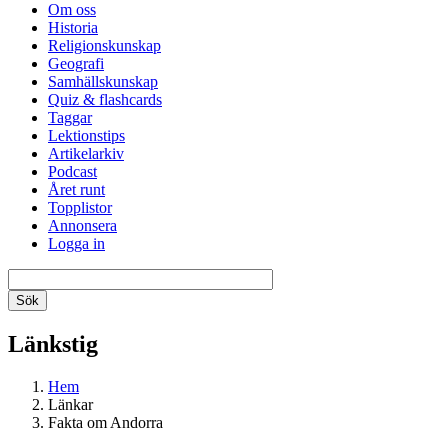
Om oss
Historia
Religionskunskap
Geografi
Samhällskunskap
Quiz & flashcards
Taggar
Lektionstips
Artikelarkiv
Podcast
Året runt
Topplistor
Annonsera
Logga in
Länkstig
Hem
Länkar
Fakta om Andorra