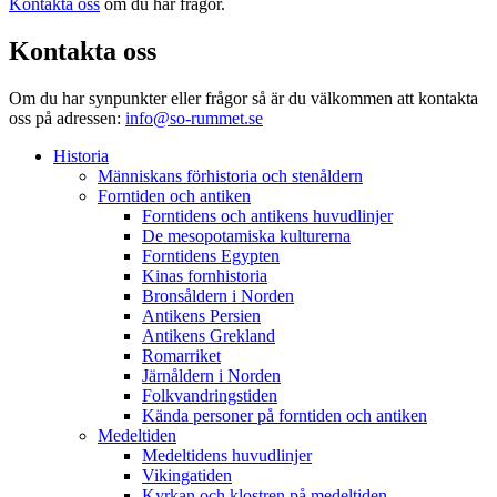
Kontakta oss
om du har frågor.
Kontakta oss
Om du har synpunkter eller frågor så är du välkommen att kontakta
oss på adressen:
info@so-rummet.se
Historia
Människans förhistoria och stenåldern
Forntiden och antiken
Forntidens och antikens huvudlinjer
De mesopotamiska kulturerna
Forntidens Egypten
Kinas fornhistoria
Bronsåldern i Norden
Antikens Persien
Antikens Grekland
Romarriket
Järnåldern i Norden
Folkvandringstiden
Kända personer på forntiden och antiken
Medeltiden
Medeltidens huvudlinjer
Vikingatiden
Kyrkan och klostren på medeltiden