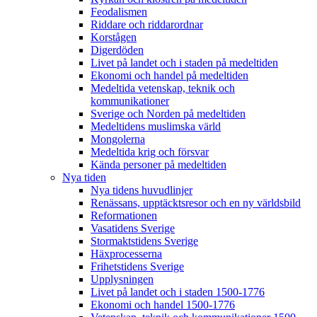
Feodalismen
Riddare och riddarordnar
Korstågen
Digerdöden
Livet på landet och i staden på medeltiden
Ekonomi och handel på medeltiden
Medeltida vetenskap, teknik och
kommunikationer
Sverige och Norden på medeltiden
Medeltidens muslimska värld
Mongolerna
Medeltida krig och försvar
Kända personer på medeltiden
Nya tiden
Nya tidens huvudlinjer
Renässans, upptäcktsresor och en ny världsbild
Reformationen
Vasatidens Sverige
Stormaktstidens Sverige
Häxprocesserna
Frihetstidens Sverige
Upplysningen
Livet på landet och i staden 1500-1776
Ekonomi och handel 1500-1776