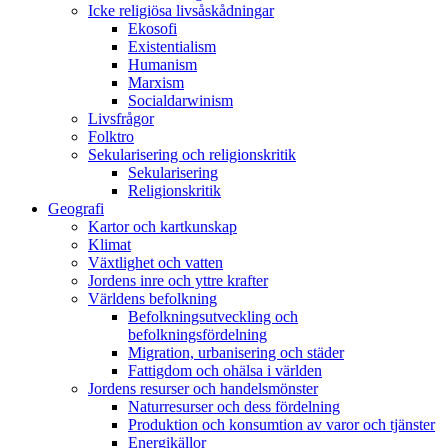
Icke religiösa livsåskådningar
Ekosofi
Existentialism
Humanism
Marxism
Socialdarwinism
Livsfrågor
Folktro
Sekularisering och religionskritik
Sekularisering
Religionskritik
Geografi
Kartor och kartkunskap
Klimat
Växtlighet och vatten
Jordens inre och yttre krafter
Världens befolkning
Befolkningsutveckling och
befolkningsfördelning
Migration, urbanisering och städer
Fattigdom och ohälsa i världen
Jordens resurser och handelsmönster
Naturresurser och dess fördelning
Produktion och konsumtion av varor och tjänster
Energikällor