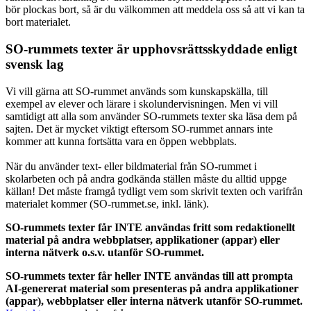
bör plockas bort, så är du välkommen att meddela oss så att vi kan ta
bort materialet.
SO-rummets texter är upphovsrättsskyddade enligt
svensk lag
Vi vill gärna att SO-rummet används som kunskapskälla, till
exempel av elever och lärare i skolundervisningen. Men vi vill
samtidigt att alla som använder SO-rummets texter ska läsa dem på
sajten. Det är mycket viktigt eftersom SO-rummet annars inte
kommer att kunna fortsätta vara en öppen webbplats.
När du använder text- eller bildmaterial från SO-rummet i
skolarbeten och på andra godkända ställen måste du alltid uppge
källan! Det måste framgå tydligt vem som skrivit texten och varifrån
materialet kommer (SO-rummet.se, inkl. länk).
SO-rummets texter får INTE användas fritt som redaktionellt
material på andra webbplatser, applikationer (appar) eller
interna nätverk o.s.v. utanför SO-rummet.
SO-rummets texter får heller INTE användas till att prompta
AI-genererat material som presenteras på andra applikationer
(appar), webbplatser eller interna nätverk utanför SO-rummet.