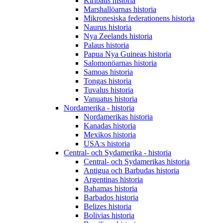
Kiribatis historia
Marshallöarnas historia
Mikronesiska federationens historia
Naurus historia
Nya Zeelands historia
Palaus historia
Papua Nya Guineas historia
Salomonöarnas historia
Samoas historia
Tongas historia
Tuvalus historia
Vanuatus historia
Nordamerika - historia
Nordamerikas historia
Kanadas historia
Mexikos historia
USA:s historia
Central- och Sydamerika - historia
Central- och Sydamerikas historia
Antigua och Barbudas historia
Argentinas historia
Bahamas historia
Barbados historia
Belizes historia
Bolivias historia