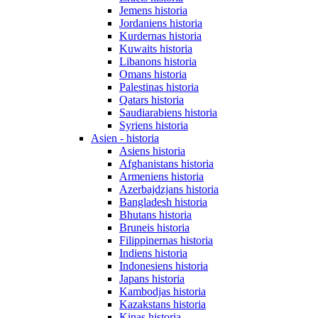
Jemens historia
Jordaniens historia
Kurdernas historia
Kuwaits historia
Libanons historia
Omans historia
Palestinas historia
Qatars historia
Saudiarabiens historia
Syriens historia
Asien - historia
Asiens historia
Afghanistans historia
Armeniens historia
Azerbajdzjans historia
Bangladesh historia
Bhutans historia
Bruneis historia
Filippinernas historia
Indiens historia
Indonesiens historia
Japans historia
Kambodjas historia
Kazakstans historia
Kinas historia