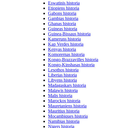
Eswatinis historia
Etiopiens historia
Gabons historia
Gambias historia
Ghanas historia
Guineas historia
Guinea-Bissaus historia
Kameruns historia
Kap Verdes historia
Kenyas historia
Komorernas historia
Kongo-Brazzavilles historia
Kongo-Kinshasas historia
Lesothos historia
Liberias historia
Libyens historia
Madagaskars historia
Malawis historia
Malis historia
Marockos historia
Mauretaniens historia
Mauritius historia
Moçambiques historia
Namibias historia
Nigers historia