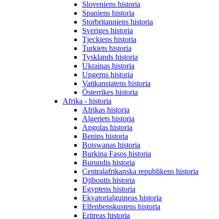
Sloveniens historia
Spaniens historia
Storbritanniens historia
Sveriges historia
Tjeckiens historia
Turkiets historia
Tysklands historia
Ukrainas historia
Ungerns historia
Vatikanstatens historia
Österrikes historia
Afrika - historia
Afrikas historia
Algeriets historia
Angolas historia
Benins historia
Botswanas historia
Burkina Fasos historia
Burundis historia
Centralafrikanska republikens historia
Djiboutis historia
Egyptens historia
Ekvatorialguineas historia
Elfenbenskustens historia
Eritreas historia