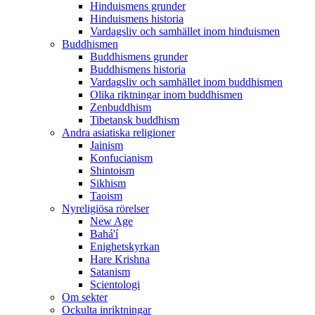
Hinduismens grunder
Hinduismens historia
Vardagsliv och samhället inom hinduismen
Buddhismen
Buddhismens grunder
Buddhismens historia
Vardagsliv och samhället inom buddhismen
Olika riktningar inom buddhismen
Zenbuddhism
Tibetansk buddhism
Andra asiatiska religioner
Jainism
Konfucianism
Shintoism
Sikhism
Taoism
Nyreligiösa rörelser
New Age
Bahá'í
Enighetskyrkan
Hare Krishna
Satanism
Scientologi
Om sekter
Ockulta inriktningar