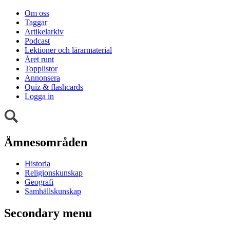
Om oss
Taggar
Artikelarkiv
Podcast
Lektioner och lärarmaterial
Året runt
Topplistor
Annonsera
Quiz & flashcards
Logga in
Ämnesområden
Historia
Religionskunskap
Geografi
Samhällskunskap
Secondary menu