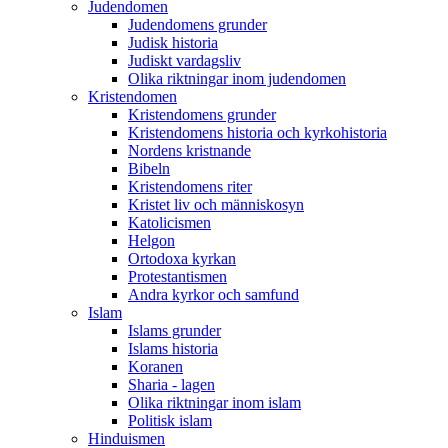
Judendomen
Judendomens grunder
Judisk historia
Judiskt vardagsliv
Olika riktningar inom judendomen
Kristendomen
Kristendomens grunder
Kristendomens historia och kyrkohistoria
Nordens kristnande
Bibeln
Kristendomens riter
Kristet liv och människosyn
Katolicismen
Helgon
Ortodoxa kyrkan
Protestantismen
Andra kyrkor och samfund
Islam
Islams grunder
Islams historia
Koranen
Sharia - lagen
Olika riktningar inom islam
Politisk islam
Hinduismen