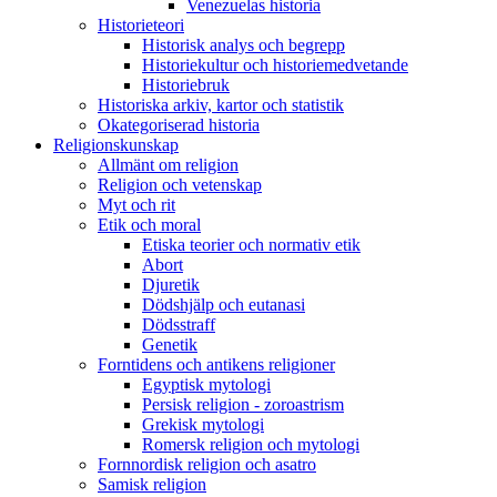
Venezuelas historia
Historieteori
Historisk analys och begrepp
Historiekultur och historiemedvetande
Historiebruk
Historiska arkiv, kartor och statistik
Okategoriserad historia
Religionskunskap
Allmänt om religion
Religion och vetenskap
Myt och rit
Etik och moral
Etiska teorier och normativ etik
Abort
Djuretik
Dödshjälp och eutanasi
Dödsstraff
Genetik
Forntidens och antikens religioner
Egyptisk mytologi
Persisk religion - zoroastrism
Grekisk mytologi
Romersk religion och mytologi
Fornnordisk religion och asatro
Samisk religion