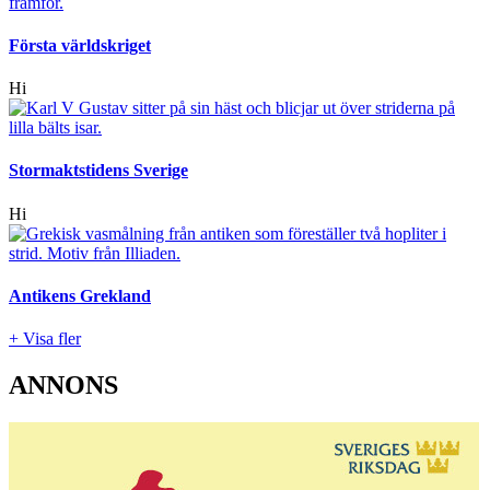
Första världskriget
Hi
Stormaktstidens Sverige
Hi
Antikens Grekland
+ Visa fler
ANNONS