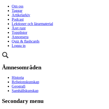
Om oss
Taggar
Artikelarkiv
Podcast
Lektioner och lärarmaterial
Året runt
Topplistor
Annonsera
Quiz & flashcards
Logga in
Ämnesområden
Historia
Religionskunskap
Geografi
Samhällskunskap
Secondary menu