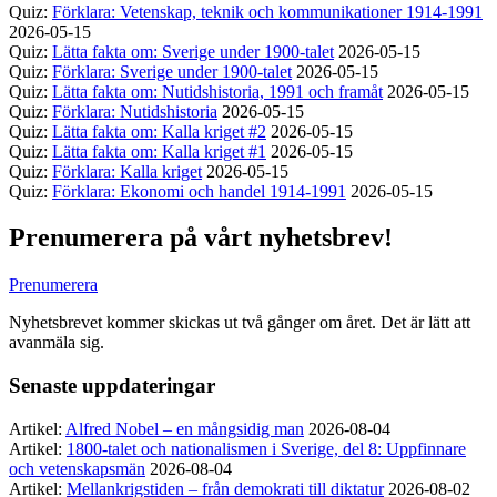
Quiz:
Förklara: Vetenskap, teknik och kommunikationer 1914-1991
2026-05-15
Quiz:
Lätta fakta om: Sverige under 1900-talet
2026-05-15
Quiz:
Förklara: Sverige under 1900-talet
2026-05-15
Quiz:
Lätta fakta om: Nutidshistoria, 1991 och framåt
2026-05-15
Quiz:
Förklara: Nutidshistoria
2026-05-15
Quiz:
Lätta fakta om: Kalla kriget #2
2026-05-15
Quiz:
Lätta fakta om: Kalla kriget #1
2026-05-15
Quiz:
Förklara: Kalla kriget
2026-05-15
Quiz:
Förklara: Ekonomi och handel 1914-1991
2026-05-15
Prenumerera på vårt nyhetsbrev!
Prenumerera
Nyhetsbrevet kommer skickas ut två gånger om året. Det är lätt att
avanmäla sig.
Senaste uppdateringar
Artikel:
Alfred Nobel – en mångsidig man
2026-08-04
Artikel:
1800-talet och nationalismen i Sverige, del 8: Uppfinnare
och vetenskapsmän
2026-08-04
Artikel:
Mellankrigstiden – från demokrati till diktatur
2026-08-02