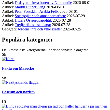
Artikel:
D-dagen – invasionen av Normandie
2026-08-01
Artikel:
Martin Luther King
2026-08-01
Artikel:
Peter Forsskål i Arabia Felix
2026-08-01
Artikel:
Sotarpojkar och annat barnarbete
2026-07-29
Artikel:
Hitlers Östeuropapolitik
2026-07-28
Artikel:
Tredje rikets sista dagar
2026-07-28
Geografi:
Jordens inre och yttre krafter
2026-07-25
Populära kategorier
De 5 mest lästa kategorierna under de senaste 7 dagarna.
Sh
Fakta om Marocko
Sh
Fascism och nazism
Hi