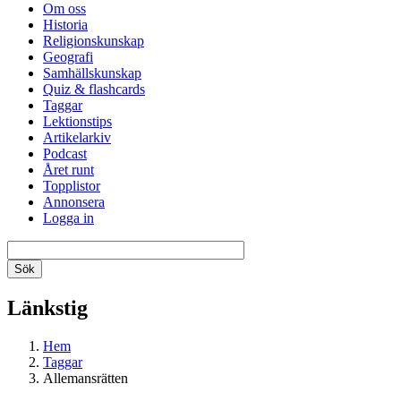
Om oss
Historia
Religionskunskap
Geografi
Samhällskunskap
Quiz & flashcards
Taggar
Lektionstips
Artikelarkiv
Podcast
Året runt
Topplistor
Annonsera
Logga in
Länkstig
Hem
Taggar
Allemansrätten