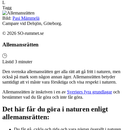
L
Tagg
Bild:
Pasi Mämmelä
Campare vid Delsjön, Göteborg.
© 2026 SO-rummet.se
Allemansrätten
Lästid 3 minuter
Den svenska allemansrätten ger alla rätt att gå fritt i naturen, men
också på mark som någon annan äger. Allemansrätten betyder
samtidigt att vi måste vara försiktiga och visa respekt i naturen.
Allemansrätten är inskriven i en av
Sveriges fyra grundlagar
och
bestämmer vad du får göra och inte får göra.
Det här får du göra i naturen enligt
allemansrätten:
Du får gå, cykla och rida och vara nästan överallt i naturen,