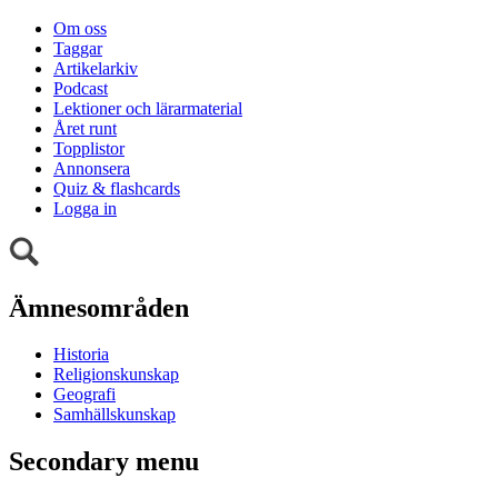
Om oss
Taggar
Artikelarkiv
Podcast
Lektioner och lärarmaterial
Året runt
Topplistor
Annonsera
Quiz & flashcards
Logga in
Ämnesområden
Historia
Religionskunskap
Geografi
Samhällskunskap
Secondary menu