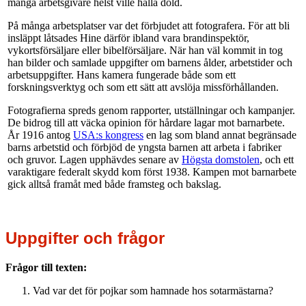
många arbetsgivare helst ville hålla dold.
På många arbetsplatser var det förbjudet att fotografera. För att bli
insläppt låtsades Hine därför ibland vara brandinspektör,
vykortsförsäljare eller bibelförsäljare. När han väl kommit in tog
han bilder och samlade uppgifter om barnens ålder, arbetstider och
arbetsuppgifter. Hans kamera fungerade både som ett
forskningsverktyg och som ett sätt att avslöja missförhållanden.
Fotografierna spreds genom rapporter, utställningar och kampanjer.
De bidrog till att väcka opinion för hårdare lagar mot barnarbete.
År 1916 antog
USA:s kongress
en lag som bland annat begränsade
barns arbetstid och förbjöd de yngsta barnen att arbeta i fabriker
och gruvor. Lagen upphävdes senare av
Högsta domstolen
, och ett
varaktigare federalt skydd kom först 1938. Kampen mot barnarbete
gick alltså framåt med både framsteg och bakslag.
Uppgifter och frågor
Frågor till texten:
Vad var det för pojkar som hamnade hos sotarmästarna?