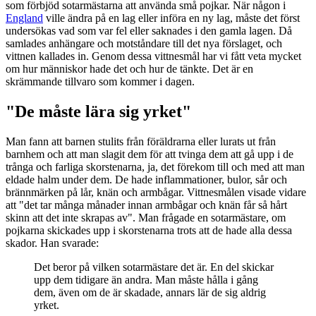
som förbjöd sotarmästarna att använda små pojkar. När någon i
England
ville ändra på en lag eller införa en ny lag, måste det först
undersökas vad som var fel eller saknades i den gamla lagen. Då
samlades anhängare och motståndare till det nya förslaget, och
vittnen kallades in. Genom dessa vittnesmål har vi fått veta mycket
om hur människor hade det och hur de tänkte. Det är en
skrämmande tillvaro som kommer i dagen.
"De måste lära sig yrket"
Man fann att barnen stulits från föräldrarna eller lurats ut från
barnhem och att man slagit dem för att tvinga dem att gå upp i de
trånga och farliga skorstenarna, ja, det förekom till och med att man
eldade halm under dem. De hade inflammationer, bulor, sår och
brännmärken på lår, knän och armbågar. Vittnesmålen visade vidare
att "det tar många månader innan armbågar och knän får så hårt
skinn att det inte skrapas av". Man frågade en sotarmästare, om
pojkarna skickades upp i skorstenarna trots att de hade alla dessa
skador. Han svarade:
Det beror på vilken sotarmästare det är. En del skickar
upp dem tidigare än andra. Man måste hålla i gång
dem, även om de är skadade, annars lär de sig aldrig
yrket.