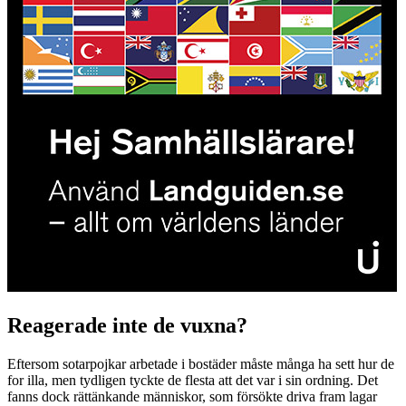
Reagerade inte de vuxna?
Eftersom sotarpojkar arbetade i bostäder måste många ha sett hur de
for illa, men tydligen tyckte de flesta att det var i sin ordning. Det
fanns dock rättänkande människor, som försökte driva fram lagar