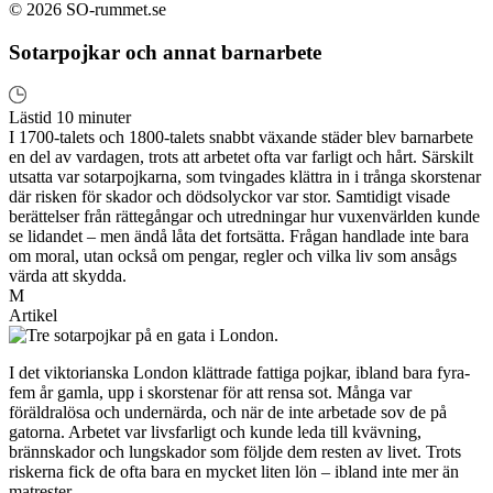
© 2026 SO-rummet.se
Sotarpojkar och annat barnarbete
Lästid 10 minuter
I 1700-talets och 1800-talets snabbt växande städer blev barnarbete
en del av vardagen, trots att arbetet ofta var farligt och hårt. Särskilt
utsatta var sotarpojkarna, som tvingades klättra in i trånga skorstenar
där risken för skador och dödsolyckor var stor. Samtidigt visade
berättelser från rättegångar och utredningar hur vuxenvärlden kunde
se lidandet – men ändå låta det fortsätta. Frågan handlade inte bara
om moral, utan också om pengar, regler och vilka liv som ansågs
värda att skydda.
M
Artikel
I det viktorianska London klättrade fattiga pojkar, ibland bara fyra-
fem år gamla, upp i skorstenar för att rensa sot. Många var
föräldralösa och undernärda, och när de inte arbetade sov de på
gatorna. Arbetet var livsfarligt och kunde leda till kvävning,
brännskador och lungskador som följde dem resten av livet. Trots
riskerna fick de ofta bara en mycket liten lön – ibland inte mer än
matrester.