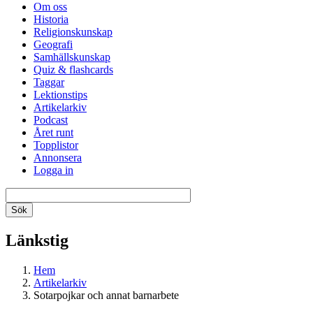
Om oss
Historia
Religionskunskap
Geografi
Samhällskunskap
Quiz & flashcards
Taggar
Lektionstips
Artikelarkiv
Podcast
Året runt
Topplistor
Annonsera
Logga in
Länkstig
Hem
Artikelarkiv
Sotarpojkar och annat barnarbete