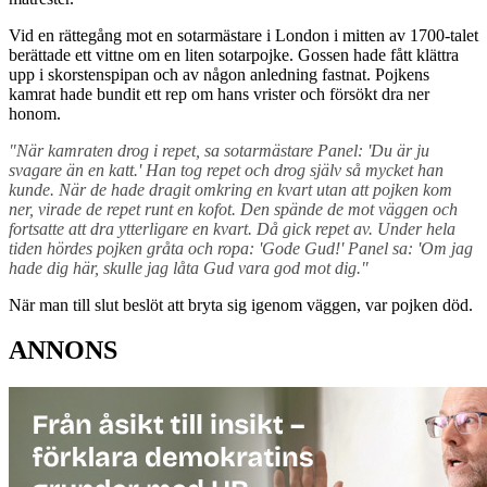
Vid en rättegång mot en sotarmästare i London i mitten av 1700-talet
berättade ett vittne om en liten sotarpojke. Gossen hade fått klättra
upp i skorstenspipan och av någon anledning fastnat. Pojkens
kamrat hade bundit ett rep om hans vrister och försökt dra ner
honom.
"När kamraten drog i repet, sa sotarmästare Panel: 'Du är ju
svagare än en katt.' Han tog repet och drog själv så mycket han
kunde. När de hade dragit omkring en kvart utan att pojken kom
ner, virade de repet runt en kofot. Den spände de mot väggen och
fortsatte att dra ytterligare en kvart. Då gick repet av. Under hela
tiden hördes pojken gråta och ropa: 'Gode Gud!' Panel sa: 'Om jag
hade dig här, skulle jag låta Gud vara god mot dig."
När man till slut beslöt att bryta sig igenom väggen, var pojken död.
ANNONS