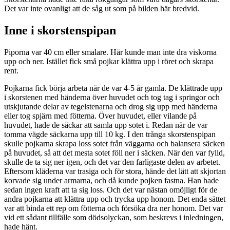
Det var inte ovanligt att de såg ut som på bilden här bredvid.
Inne i skorstenspipan
Piporna var 40 cm eller smalare. Här kunde man inte dra viskorna
upp och ner. Istället fick små pojkar klättra upp i röret och skrapa
rent.
Pojkarna fick börja arbeta när de var 4-5 år gamla. De klättrade upp
i skorstenen med händerna över huvudet och tog tag i springor och
utskjutande delar av tegelstenarna och drog sig upp med händerna
eller tog spjärn med fötterna. Över huvudet, eller vilande på
huvudet, hade de säckar att samla upp sotet i. Redan när de var
tomma vägde säckarna upp till 10 kg. I den trånga skorstenspipan
skulle pojkarna skrapa loss sotet från väggarna och balansera säcken
på huvudet, så att det mesta sotet föll ner i säcken. När den var fylld,
skulle de ta sig ner igen, och det var den farligaste delen av arbetet.
Eftersom kläderna var trasiga och för stora, hände det lätt att skjortan
korvade sig under armarna, och då kunde pojken fastna. Han hade
sedan ingen kraft att ta sig loss. Och det var nästan omöjligt för de
andra pojkarna att klättra upp och trycka upp honom. Det enda sättet
var att binda ett rep om fötterna och försöka dra ner honom. Det var
vid ett sådant tillfälle som dödsolyckan, som beskrevs i inledningen,
hade hänt.