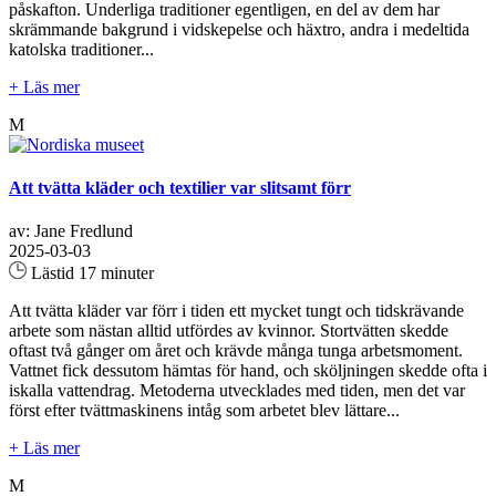
påskafton. Underliga traditioner egentligen, en del av dem har
skrämmande bakgrund i vidskepelse och häxtro, andra i medeltida
katolska traditioner...
+ Läs mer
M
Att tvätta kläder och textilier var slitsamt förr
av: Jane Fredlund
2025-03-03
Lästid 17 minuter
Att tvätta kläder var förr i tiden ett mycket tungt och tidskrävande
arbete som nästan alltid utfördes av kvinnor. Stortvätten skedde
oftast två gånger om året och krävde många tunga arbetsmoment.
Vattnet fick dessutom hämtas för hand, och sköljningen skedde ofta i
iskalla vattendrag. Metoderna utvecklades med tiden, men det var
först efter tvättmaskinens intåg som arbetet blev lättare...
+ Läs mer
M