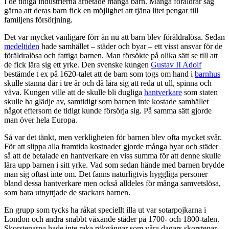
I de tidiga industrierna arbetade många barn. Många föräldrar såg
gärna att deras barn fick en möjlighet att tjäna litet pengar till
familjens försörjning.
Det var mycket vanligare förr än nu att barn blev föräldralösa. Sedan
medeltiden
hade samhället – städer och byar – ett visst ansvar för de
föräldralösa och fattiga barnen. Man försökte på olika sätt se till att
de fick lära sig ett yrke. Den svenske kungen
Gustav II Adolf
bestämde t ex på 1620-talet att de barn som togs om hand i
barnhus
skulle stanna där i tre år och då lära sig att reda ut ull, spinna och
väva. Kungen ville att de skulle bli dugliga
hantverkare
som staten
skulle ha glädje av, samtidigt som barnen inte kostade samhället
något eftersom de tidigt kunde försörja sig. På samma sätt gjorde
man över hela Europa.
Så var det tänkt, men verkligheten för barnen blev ofta mycket svår.
För att slippa alla framtida kostnader gjorde många byar och städer
så att de betalade en hantverkare en viss summa för att denne skulle
lära upp barnen i sitt yrke. Vad som sedan hände med barnen brydde
man sig oftast inte om. Det fanns naturligtvis hyggliga personer
bland dessa hantverkare men också alldeles för många samvetslösa,
som bara utnyttjade de stackars barnen.
En grupp som tycks ha råkat speciellt illa ut var sotarpojkarna i
London och andra snabbt växande städer på 1700- och 1800-talen.
Skorstenarna hade inte raka rökgångar som våra dagars skorstenar.