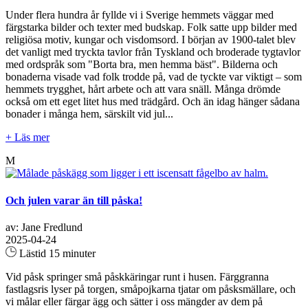
Under flera hundra år fyllde vi i Sverige hemmets väggar med
färgstarka bilder och texter med budskap. Folk satte upp bilder med
religiösa motiv, kungar och visdomsord. I början av 1900-talet blev
det vanligt med tryckta tavlor från Tyskland och broderade tygtavlor
med ordspråk som "Borta bra, men hemma bäst". Bilderna och
bonaderna visade vad folk trodde på, vad de tyckte var viktigt – som
hemmets trygghet, hårt arbete och att vara snäll. Många drömde
också om ett eget litet hus med trädgård. Och än idag hänger sådana
bonader i många hem, särskilt vid jul...
+ Läs mer
M
Och julen varar än till påska!
av: Jane Fredlund
2025-04-24
Lästid 15 minuter
Vid påsk springer små påskkäringar runt i husen. Färggranna
fastlagsris lyser på torgen, småpojkarna tjatar om påsksmällare, och
vi målar eller färgar ägg och sätter i oss mängder av dem på