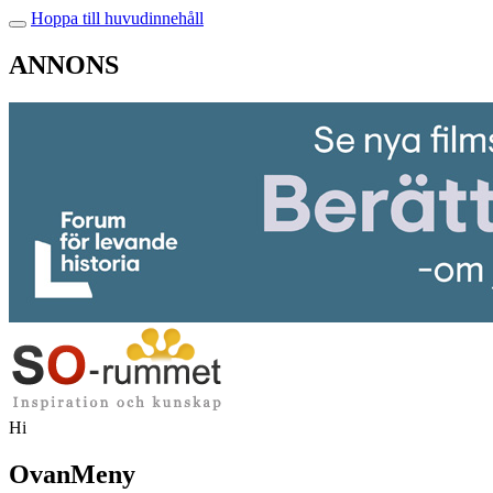
Hoppa till huvudinnehåll
ANNONS
Hi
OvanMeny