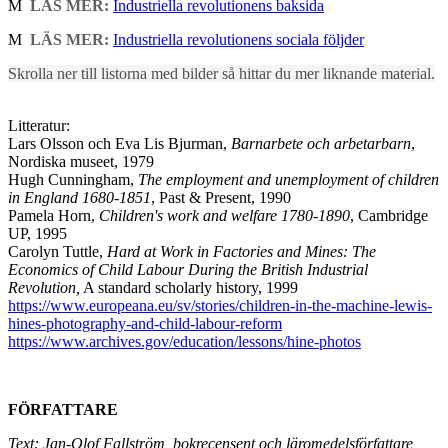
M
LÄS MER:
Industriella revolutionens baksida
M
LÄS MER:
Industriella revolutionens sociala följder
Skrolla ner till listorna med bilder så hittar du mer liknande material.
Litteratur:
Lars Olsson och Eva Lis Bjurman,
Barnarbete och arbetarbarn
,
Nordiska museet, 1979
Hugh Cunningham,
The employment and unemployment of children
in England 1680-1851
, Past & Present, 1990
Pamela Horn,
Children's work and welfare 1780-1890
, Cambridge
UP, 1995
Carolyn Tuttle,
Hard at Work in Factories and Mines: The
Economics of Child Labour During the British Industrial
Revolution,
A standard scholarly history, 1999
https://www.europeana.eu/sv/stories/children-in-the-machine-lewis-
hines-photography-and-child-labour-reform
https://www.archives.gov/education/lessons/hine-photos
FÖRFATTARE
Text: Jan-Olof Fallström, bokrecensent och läromedelsförfattare