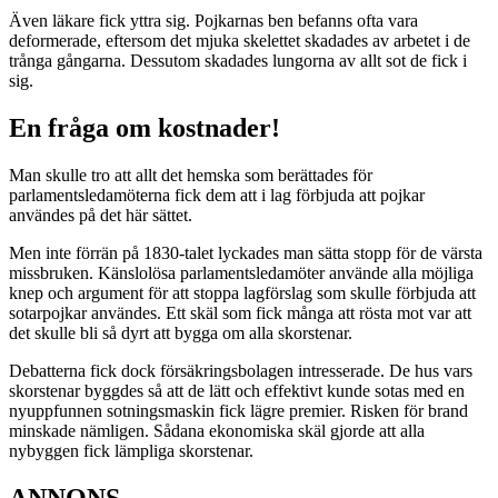
Även läkare fick yttra sig. Pojkarnas ben befanns ofta vara
deformerade, eftersom det mjuka skelettet skadades av arbetet i de
trånga gångarna. Dessutom skadades lungorna av allt sot de fick i
sig.
En fråga om kostnader!
Man skulle tro att allt det hemska som berättades för
parlamentsledamöterna fick dem att i lag förbjuda att pojkar
användes på det här sättet.
Men inte förrän på 1830-talet lyckades man sätta stopp för de värsta
missbruken. Känslolösa parlamentsledamöter använde alla möjliga
knep och argument för att stoppa lagförslag som skulle förbjuda att
sotarpojkar användes. Ett skäl som fick många att rösta mot var att
det skulle bli så dyrt att bygga om alla skorstenar.
Debatterna fick dock försäkringsbolagen intresserade. De hus vars
skorstenar byggdes så att de lätt och effektivt kunde sotas med en
nyuppfunnen sotningsmaskin fick lägre premier. Risken för brand
minskade nämligen. Sådana ekonomiska skäl gjorde att alla
nybyggen fick lämpliga skorstenar.
ANNONS