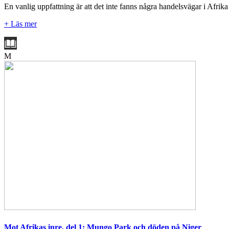
En vanlig uppfattning är att det inte fanns några handelsvägar i Afrik
+ Läs mer
M
Mot Afrikas inre, del 1: Mungo Park och döden på Niger