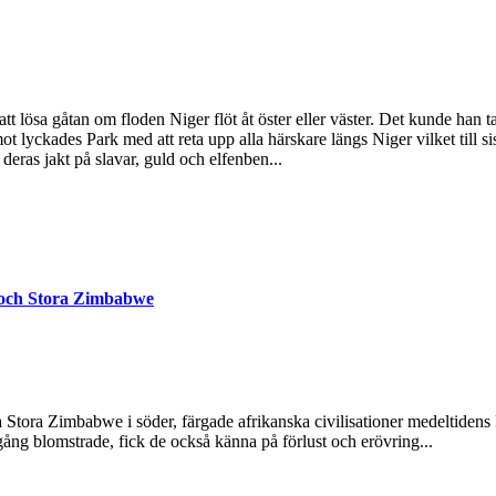
 att lösa gåtan om floden Niger flöt åt öster eller väster. Det kunde ha
t lyckades Park med att reta upp alla härskare längs Niger vilket till si
deras jakt på slavar, guld och elfenben...
i och Stora Zimbabwe
 Stora Zimbabwe i söder, färgade afrikanska civilisationer medeltidens 
 gång blomstrade, fick de också känna på förlust och erövring...