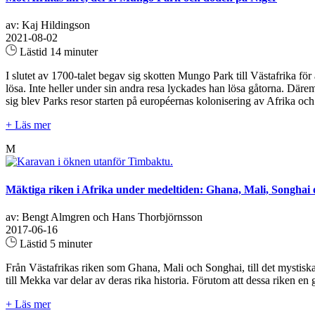
av: Kaj Hildingson
2021-08-02
Lästid 14 minuter
I slutet av 1700-talet begav sig skotten Mungo Park till Västafrika för
lösa. Inte heller under sin andra resa lyckades han lösa gåtorna. Däremo
sig blev Parks resor starten på européernas kolonisering av Afrika och 
+ Läs mer
M
Mäktiga riken i Afrika under medeltiden: Ghana, Mali, Songha
av: Bengt Almgren och Hans Thorbjörnsson
2017-06-16
Lästid 5 minuter
Från Västafrikas riken som Ghana, Mali och Songhai, till det mystiska
till Mekka var delar av deras rika historia. Förutom att dessa riken en
+ Läs mer