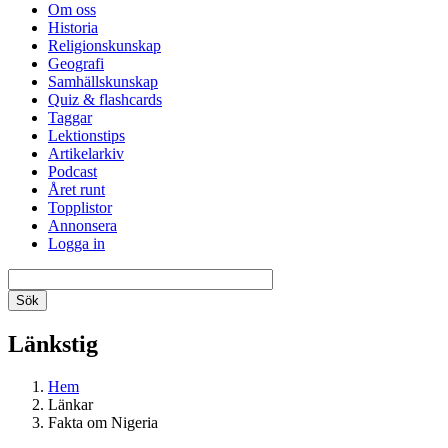
Om oss
Historia
Religionskunskap
Geografi
Samhällskunskap
Quiz & flashcards
Taggar
Lektionstips
Artikelarkiv
Podcast
Året runt
Topplistor
Annonsera
Logga in
Länkstig
Hem
Länkar
Fakta om Nigeria