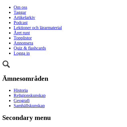
Om oss
Taggar
Artikelarkiv
Podcast
Lektioner och lärarmaterial
Året runt
Topplistor
Annonsera
Quiz & flashcards
Logga in
Ämnesområden
Historia
Religionskunskap
Geografi
Samhällskunskap
Secondary menu