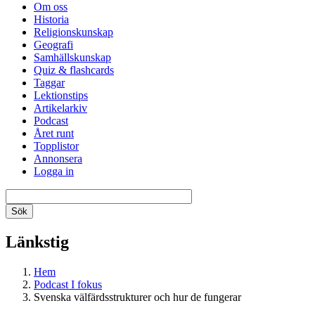
Om oss
Historia
Religionskunskap
Geografi
Samhällskunskap
Quiz & flashcards
Taggar
Lektionstips
Artikelarkiv
Podcast
Året runt
Topplistor
Annonsera
Logga in
Länkstig
Hem
Podcast I fokus
Svenska välfärdsstrukturer och hur de fungerar