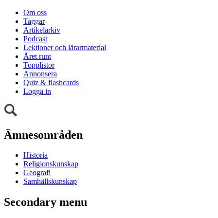
Om oss
Taggar
Artikelarkiv
Podcast
Lektioner och lärarmaterial
Året runt
Topplistor
Annonsera
Quiz & flashcards
Logga in
Ämnesområden
Historia
Religionskunskap
Geografi
Samhällskunskap
Secondary menu