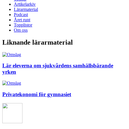
Artikelarkiv
Lärarmaterial
Podcast
Året runt
Topplistor
Om oss
Liknande lärarmaterial
Lär eleverna om sjukvårdens samhällsbärande
yrken
Privatekonomi för gymnasiet