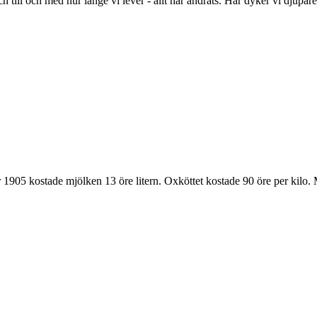
h till och med hur länge vi lever - allt har ändrats. Här dyker vi djupare
 1905 kostade mjölken 13 öre litern. Oxköttet kostade 90 öre per kilo. Men