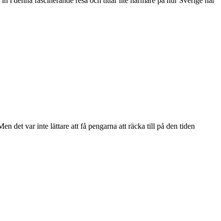
 in i denna fascinerande resa och tittar lite närmare på hur Sverige har
 det var inte lättare att få pengarna att räcka till på den tiden