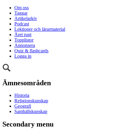
Om oss
Taggar
Artikelarkiv
Podcast
Lektioner och lärarmaterial
Året runt
Topplistor
Annonsera
Quiz & flashcards
Logga in
Ämnesområden
Historia
Religionskunskap
Geografi
Samhällskunskap
Secondary menu