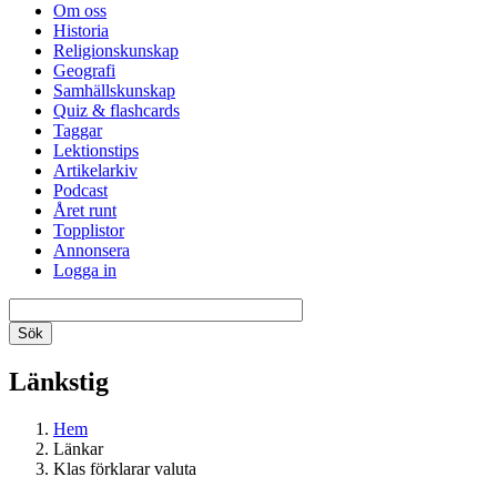
Om oss
Historia
Religionskunskap
Geografi
Samhällskunskap
Quiz & flashcards
Taggar
Lektionstips
Artikelarkiv
Podcast
Året runt
Topplistor
Annonsera
Logga in
Länkstig
Hem
Länkar
Klas förklarar valuta