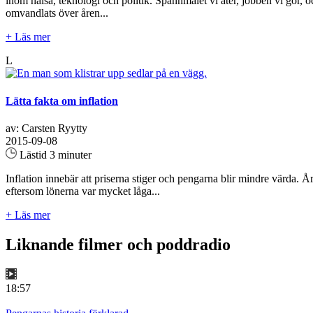
inom hälsa, teknologi och politik. Spannmålet vi äter, jobben vi gör, oc
omvandlats över åren...
+ Läs mer
L
Lätta fakta om inflation
av: Carsten Ryytty
2015-09-08
Lästid 3 minuter
Inflation innebär att priserna stiger och pengarna blir mindre värda. År
eftersom lönerna var mycket låga...
+ Läs mer
Liknande filmer och poddradio
18:57