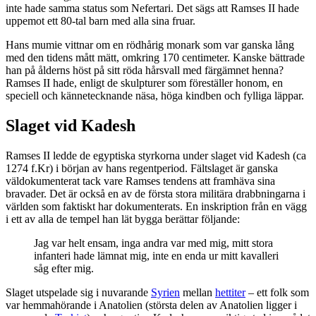
inte hade samma status som Nefertari. Det sägs att Ramses II hade
uppemot ett 80-tal barn med alla sina fruar.
Hans mumie vittnar om en rödhårig monark som var ganska lång
med den tidens mått mätt, omkring 170 centimeter. Kanske bättrade
han på ålderns höst på sitt röda hårsvall med färgämnet henna?
Ramses II hade, enligt de skulpturer som föreställer honom, en
speciell och kännetecknande näsa, höga kindben och fylliga läppar.
Slaget vid Kadesh
Ramses II ledde de egyptiska styrkorna under slaget vid Kadesh (ca
1274 f.Kr) i början av hans regentperiod. Fältslaget är ganska
väldokumenterat tack vare Ramses tendens att framhäva sina
bravader. Det är också en av de första stora militära drabbningarna i
världen som faktiskt har dokumenterats. En inskription från en vägg
i ett av alla de tempel han lät bygga berättar följande:
Jag var helt ensam, inga andra var med mig, mitt stora
infanteri hade lämnat mig, inte en enda ur mitt kavalleri
såg efter mig.
Slaget utspelade sig i nuvarande
Syrien
mellan
hettiter
– ett folk som
var hemmahörande i Anatolien (största delen av Anatolien ligger i