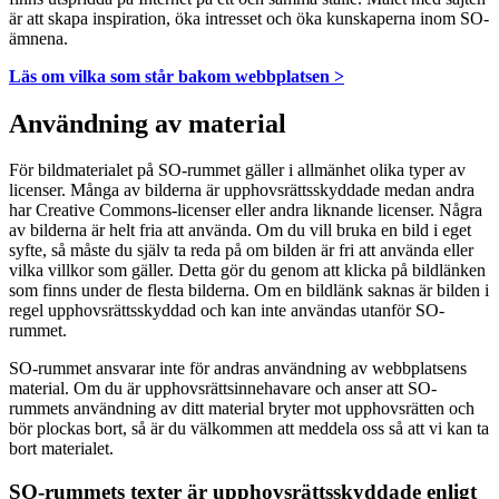
är att skapa inspiration, öka intresset och öka kunskaperna inom SO-
ämnena.
Läs om vilka som står bakom webbplatsen >
Användning av material
För bildmaterialet på SO-rummet gäller i allmänhet olika typer av
licenser. Många av bilderna är upphovsrättsskyddade medan andra
har Creative Commons-licenser eller andra liknande licenser. Några
av bilderna är helt fria att använda. Om du vill bruka en bild i eget
syfte, så måste du själv ta reda på om bilden är fri att använda eller
vilka villkor som gäller. Detta gör du genom att klicka på bildlänken
som finns under de flesta bilderna. Om en bildlänk saknas är bilden i
regel upphovsrättsskyddad och kan inte användas utanför SO-
rummet.
SO-rummet ansvarar inte för andras användning av webbplatsens
material. Om du är upphovsrättsinnehavare och anser att SO-
rummets användning av ditt material bryter mot upphovsrätten och
bör plockas bort, så är du välkommen att meddela oss så att vi kan ta
bort materialet.
SO-rummets texter är upphovsrättsskyddade enligt