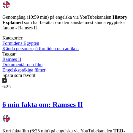
Genomgång (10:59 min) på engelska via YouTubekanalen
History
Explained
som här berättar om den kanske mest kända egyptiska
faraon - Ramses II.
Kategorier:
Forntidens Egypten
Kända personer på forntiden och antiken
Taggar:
Ramses II
Dokumentär och film
Engelskspråkiga filmer
Spara som favorit
6:25
6 min fakta om: Ramses II
Kort faktafilm (6:25 min)
på engelska
via YouTubekanalen
TED-