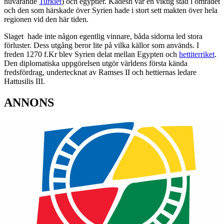
nuvarande
Turkiet
) och egyptier. Kadesh var en viktig stad i området
och den som härskade över Syrien hade i stort sett makten över hela
regionen vid den här tiden.
Slaget hade inte någon egentlig vinnare, båda sidorna led stora
förluster. Dess utgång beror lite på vilka källor som används. I
freden 1270 f.Kr blev Syrien delat mellan Egypten och
hettiterriket
.
Den diplomatiska uppgörelsen utgör världens första kända
fredsfördrag, undertecknat av Ramses II och hettiernas ledare
Hattusilis III.
ANNONS