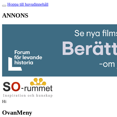
Hoppa till huvudinnehåll
ANNONS
Hi
OvanMeny