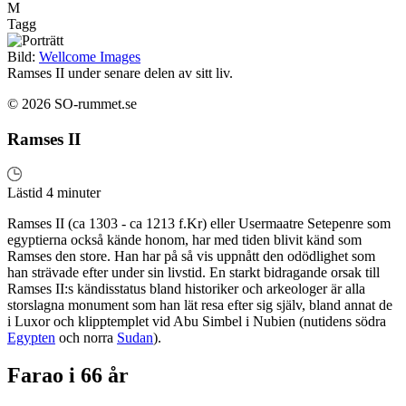
M
Tagg
Bild:
Wellcome Images
Ramses II under senare delen av sitt liv.
© 2026 SO-rummet.se
Ramses II
Lästid 4 minuter
Ramses II (ca 1303 - ca 1213 f.Kr) eller Usermaatre Setepenre som
egyptierna också kände honom, har med tiden blivit känd som
Ramses den store. Han har på så vis uppnått den odödlighet som
han strävade efter under sin livstid. En starkt bidragande orsak till
Ramses II:s kändisstatus bland historiker och arkeologer är alla
storslagna monument som han lät resa efter sig själv, bland annat de
i Luxor och klipptemplet vid Abu Simbel i Nubien (nutidens södra
Egypten
och norra
Sudan
).
Farao i 66 år