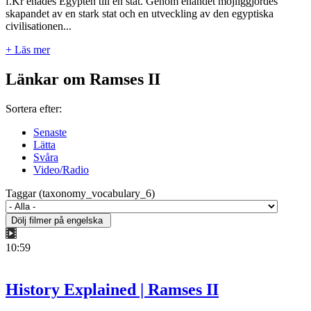
f.Kr enades Egypten till en stat. Genom enandet möjliggjordes
skapandet av en stark stat och en utveckling av den egyptiska
civilisationen...
+ Läs mer
Länkar om Ramses II
Sortera efter:
Senaste
Lätta
Svåra
Video/Radio
Taggar (taxonomy_vocabulary_6)
10:59
History Explained | Ramses II