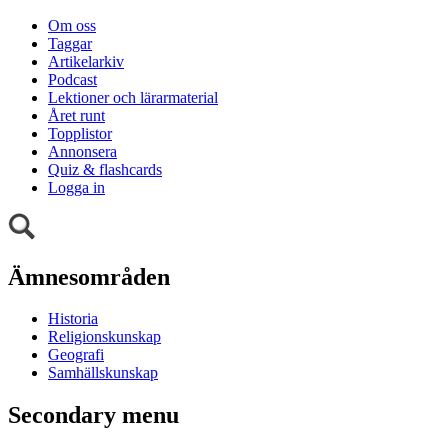
Om oss
Taggar
Artikelarkiv
Podcast
Lektioner och lärarmaterial
Året runt
Topplistor
Annonsera
Quiz & flashcards
Logga in
Ämnesområden
Historia
Religionskunskap
Geografi
Samhällskunskap
Secondary menu