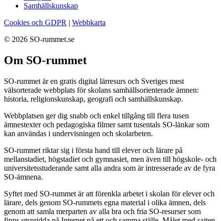
Samhällskunskap
Cookies och GDPR
|
Webbkarta
© 2026 SO-rummet.se
Om SO-rummet
SO-rummet är en gratis digital lärresurs och Sveriges mest
välsorterade webbplats för skolans samhällsorienterade ämnen:
historia, religionskunskap, geografi och samhällskunskap.
Webbplatsen ger dig snabb och enkel tillgång till flera tusen
ämnestexter och pedagogiska filmer samt tusentals SO-länkar som
kan användas i undervisningen och skolarbeten.
SO-rummet riktar sig i första hand till elever och lärare på
mellanstadiet, högstadiet och gymnasiet, men även till högskole- och
universitetsstuderande samt alla andra som är intresserade av de fyra
SO-ämnena.
Syftet med SO-rummet är att förenkla arbetet i skolan för elever och
lärare, dels genom SO-rummets egna material i olika ämnen, dels
genom att samla merparten av alla bra och fria SO-resurser som
finns utspridda på Internet på ett och samma ställe. Målet med sajten