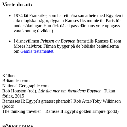
Visste du att:
1974 lät Frankrike, som har ett nära samarbete med Egypten i
arkeologiska frågor, flyga in Ramses II:s mumie till Paris för
undersökningar. Han fick då ett pass där hans yrke uppgavs
vara konung (avliden).
I disneyfilmen
Prinsen av Egypten
framställs Ramses II som
Moses halvbror. Filmen bygger på de bibliska berättelserna
om
Gamla testamentet
.
Källor:
Britannica.com
National Geographic.com
Rob Houston (red),
Lär dig mer om forntidens Egypten,
Tukan
förlag, 2015
Ramesses II: Egypt´s greatest pharaoh? Rob Attar/Toby Wilkinson
(podd)
The thinking traveller – Ramses II Egypt’s golden Empire (podd)
FÖRFATTARE