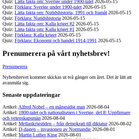
Quiz:
Lätta fakta om: Sverige under 1900-talet
2026-05-15
Quiz:
Förklara: Sverige under 1900-talet
2026-05-15
Quiz:
Lätta fakta om: Nutidshistoria, 1991 och framåt
2026-05-15
Quiz:
Förklara: Nutidshistoria
2026-05-15
Quiz:
Lätta fakta om: Kalla kriget #2
2026-05-15
Quiz:
Lätta fakta om: Kalla kriget #1
2026-05-15
Quiz:
Förklara: Kalla kriget
2026-05-15
Quiz:
Förklara: Ekonomi och handel 1914-1991
2026-05-15
Prenumerera på vårt nyhetsbrev!
Prenumerera
Nyhetsbrevet kommer skickas ut två gånger om året. Det är lätt att
avanmäla sig.
Senaste uppdateringar
Artikel:
Alfred Nobel – en mångsidig man
2026-08-04
Artikel:
1800-talet och nationalismen i Sverige, del 8: Uppfinnare
och vetenskapsmän
2026-08-04
Artikel:
Mellankrigstiden – från demokrati till diktatur
2026-08-02
Artikel:
D-dagen – invasionen av Normandie
2026-08-01
Artikel:
Martin Luther King
2026-08-01