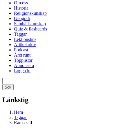
Om oss
Historia
Religionskunskap
Geografi
Samhällskunskap
Quiz & flashcards
Taggar
Lektionstips
Artikelarkiv
Podcast
Året runt
Topplistor
Annonsera
Logga in
Länkstig
Hem
Taggar
Ramses II