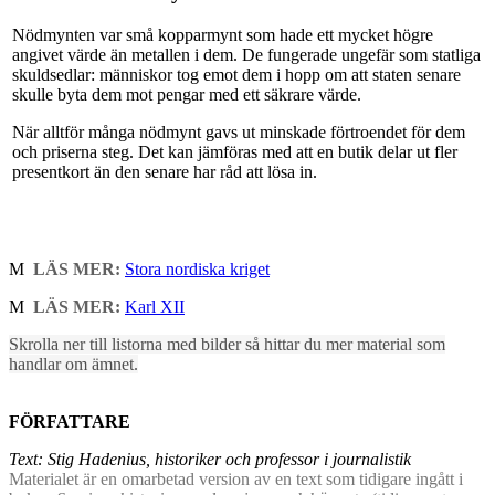
Nödmynten var små kopparmynt som hade ett mycket högre
angivet värde än metallen i dem. De fungerade ungefär som statliga
skuldsedlar: människor tog emot dem i hopp om att staten senare
skulle byta dem mot pengar med ett säkrare värde.
När alltför många nödmynt gavs ut minskade förtroendet för dem
och priserna steg. Det kan jämföras med att en butik delar ut fler
presentkort än den senare har råd att lösa in.
M
LÄS MER:
Stora nordiska kriget
M
LÄS MER:
Karl XII
Skrolla ner till listorna med bilder så hittar du mer material som
handlar om ämnet.
FÖRFATTARE
Text: Stig Hadenius, historiker och professor i journalistik
Materialet är en omarbetad version av en text som tidigare ingått i