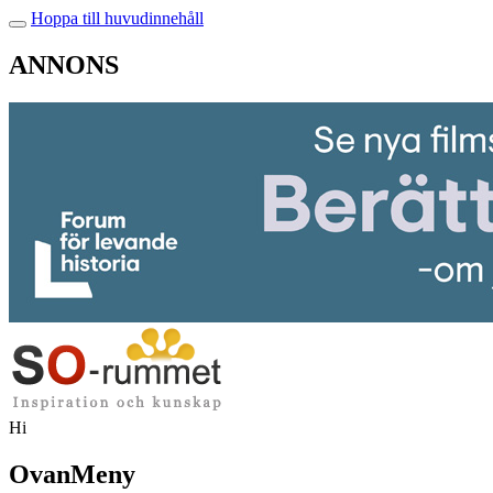
Hoppa till huvudinnehåll
ANNONS
Hi
OvanMeny