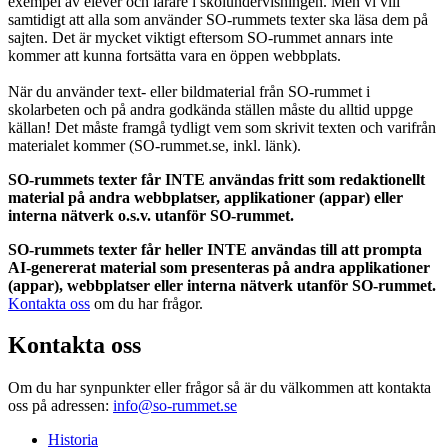
exempel av elever och lärare i skolundervisningen. Men vi vill
samtidigt att alla som använder SO-rummets texter ska läsa dem på
sajten. Det är mycket viktigt eftersom SO-rummet annars inte
kommer att kunna fortsätta vara en öppen webbplats.
När du använder text- eller bildmaterial från SO-rummet i
skolarbeten och på andra godkända ställen måste du alltid uppge
källan! Det måste framgå tydligt vem som skrivit texten och varifrån
materialet kommer (SO-rummet.se, inkl. länk).
SO-rummets texter får INTE användas fritt som redaktionellt
material på andra webbplatser, applikationer (appar) eller
interna nätverk o.s.v. utanför SO-rummet.
SO-rummets texter får heller INTE användas till att prompta
AI-genererat material som presenteras på andra applikationer
(appar), webbplatser eller interna nätverk utanför SO-rummet.
Kontakta oss
om du har frågor.
Kontakta oss
Om du har synpunkter eller frågor så är du välkommen att kontakta
oss på adressen:
info@so-rummet.se
Historia