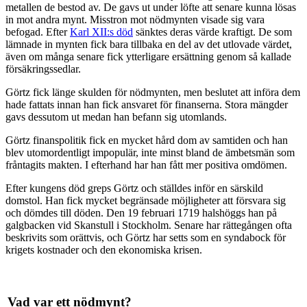
metallen de bestod av. De gavs ut under löfte att senare kunna lösas
in mot andra mynt. Misstron mot nödmynten visade sig vara
befogad. Efter
Karl XII:s död
sänktes deras värde kraftigt. De som
lämnade in mynten fick bara tillbaka en del av det utlovade värdet,
även om många senare fick ytterligare ersättning genom så kallade
försäkringssedlar.
Görtz fick länge skulden för nödmynten, men beslutet att införa dem
hade fattats innan han fick ansvaret för finanserna. Stora mängder
gavs dessutom ut medan han befann sig utomlands.
Görtz finanspolitik fick en mycket hård dom av samtiden och han
blev utomordentligt impopulär, inte minst bland de ämbetsmän som
fråntagits makten. I efterhand har han fått mer positiva omdömen.
Efter kungens död greps Görtz och ställdes inför en särskild
domstol. Han fick mycket begränsade möjligheter att försvara sig
och dömdes till döden. Den 19 februari 1719 halshöggs han på
galgbacken vid Skanstull i Stockholm. Senare har rättegången ofta
beskrivits som orättvis, och Görtz har setts som en syndabock för
krigets kostnader och den ekonomiska krisen.
Vad var ett nödmynt?