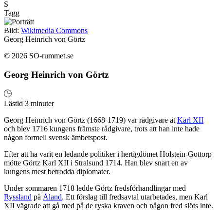
S
Tagg
Bild:
Wikimedia Commons
Georg Heinrich von Görtz
© 2026 SO-rummet.se
Georg Heinrich von Görtz
Lästid 3 minuter
Georg Heinrich von Görtz (1668-1719) var rådgivare åt
Karl XII
och blev 1716 kungens främste rådgivare, trots att han inte hade
någon formell svensk ämbetspost.
Efter att ha varit en ledande politiker i hertigdömet Holstein-Gottorp
mötte Görtz Karl XII i Stralsund 1714. Han blev snart en av
kungens mest betrodda diplomater.
Under sommaren 1718 ledde Görtz fredsförhandlingar med
Ryssland
på
Åland
. Ett förslag till fredsavtal utarbetades, men Karl
XII vägrade att gå med på de ryska kraven och någon fred slöts inte.