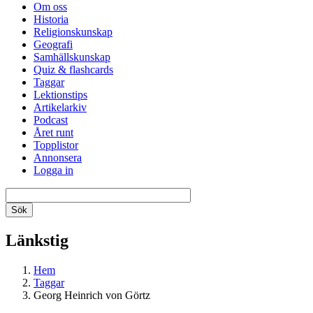
Om oss
Historia
Religionskunskap
Geografi
Samhällskunskap
Quiz & flashcards
Taggar
Lektionstips
Artikelarkiv
Podcast
Året runt
Topplistor
Annonsera
Logga in
Länkstig
Hem
Taggar
Georg Heinrich von Görtz