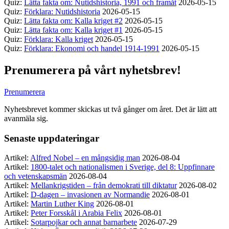
Quiz:
Lätta fakta om: Nutidshistoria, 1991 och framåt
2026-05-15
Quiz:
Förklara: Nutidshistoria
2026-05-15
Quiz:
Lätta fakta om: Kalla kriget #2
2026-05-15
Quiz:
Lätta fakta om: Kalla kriget #1
2026-05-15
Quiz:
Förklara: Kalla kriget
2026-05-15
Quiz:
Förklara: Ekonomi och handel 1914-1991
2026-05-15
Prenumerera på vårt nyhetsbrev!
Prenumerera
Nyhetsbrevet kommer skickas ut två gånger om året. Det är lätt att
avanmäla sig.
Senaste uppdateringar
Artikel:
Alfred Nobel – en mångsidig man
2026-08-04
Artikel:
1800-talet och nationalismen i Sverige, del 8: Uppfinnare
och vetenskapsmän
2026-08-04
Artikel:
Mellankrigstiden – från demokrati till diktatur
2026-08-02
Artikel:
D-dagen – invasionen av Normandie
2026-08-01
Artikel:
Martin Luther King
2026-08-01
Artikel:
Peter Forsskål i Arabia Felix
2026-08-01
Artikel:
Sotarpojkar och annat barnarbete
2026-07-29