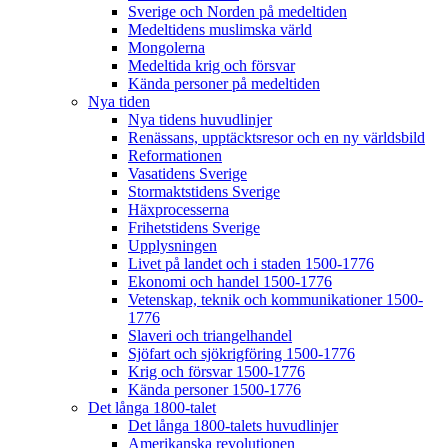
Sverige och Norden på medeltiden
Medeltidens muslimska värld
Mongolerna
Medeltida krig och försvar
Kända personer på medeltiden
Nya tiden
Nya tidens huvudlinjer
Renässans, upptäcktsresor och en ny världsbild
Reformationen
Vasatidens Sverige
Stormaktstidens Sverige
Häxprocesserna
Frihetstidens Sverige
Upplysningen
Livet på landet och i staden 1500-1776
Ekonomi och handel 1500-1776
Vetenskap, teknik och kommunikationer 1500-
1776
Slaveri och triangelhandel
Sjöfart och sjökrigföring 1500-1776
Krig och försvar 1500-1776
Kända personer 1500-1776
Det långa 1800-talet
Det långa 1800-talets huvudlinjer
Amerikanska revolutionen