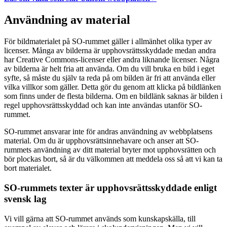
Användning av material
För bildmaterialet på SO-rummet gäller i allmänhet olika typer av
licenser. Många av bilderna är upphovsrättsskyddade medan andra
har Creative Commons-licenser eller andra liknande licenser. Några
av bilderna är helt fria att använda. Om du vill bruka en bild i eget
syfte, så måste du själv ta reda på om bilden är fri att använda eller
vilka villkor som gäller. Detta gör du genom att klicka på bildlänken
som finns under de flesta bilderna. Om en bildlänk saknas är bilden i
regel upphovsrättsskyddad och kan inte användas utanför SO-
rummet.
SO-rummet ansvarar inte för andras användning av webbplatsens
material. Om du är upphovsrättsinnehavare och anser att SO-
rummets användning av ditt material bryter mot upphovsrätten och
bör plockas bort, så är du välkommen att meddela oss så att vi kan ta
bort materialet.
SO-rummets texter är upphovsrättsskyddade enligt
svensk lag
Vi vill gärna att SO-rummet används som kunskapskälla, till