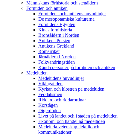
Människans förhistoria och stenåldern
Forntiden och antiken
Forntidens och antikens huvudlinjer
De mesopotamiska kulturerna
Forntidens Egypten
Kinas fornhistoria
Bronsåldern i Norden
Antikens Persien
Antikens Grekland
Romarriket
Järnåldern i Norden
Folkvandringstiden
Kända personer på forntiden och antiken
Medeltiden
Medeltidens huvudlinjer
Vikingatiden
Kyrkan och klostren på medeltiden
Feodalismen
Riddare och riddarordnar
Korstågen
Digerdöden
Livet på landet och i staden på medeltiden
Ekonomi och handel på medeltiden
Medeltida vetenskap, teknik och
kommunikationer