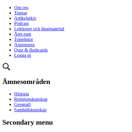
Om oss
Taggar
Artikelarkiv
Podcast
Lektioner och lärarmaterial
Året runt
Topplistor
Annonsera
Quiz & flashcards
Logga in
Ämnesområden
Historia
Religionskunskap
Geografi
Samhällskunskap
Secondary menu