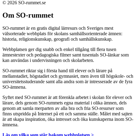
© 2026 SO-rummet.se
Om SO-rummet
SO-rummet är en gratis digital lärresurs och Sveriges mest
välsorterade webbplats för skolans samhällsorienterade ämnen:
historia, religionskunskap, geografi och samhällskunskap.
Webbplatsen ger dig snabb och enkel tillgång till flera tusen
ämnestexter och pedagogiska filmer samt tusentals SO-länkar som
kan användas i undervisningen och skolarbeten.
SO-rummet riktar sig i första hand till elever och lärare på
mellanstadiet, högstadiet och gymnasiet, men även till högskole- och
universitetsstuderande samt alla andra som är intresserade av de fyra
SO-ämnena.
Syftet med SO-rummet är att förenkla arbetet i skolan för elever och
lärare, dels genom SO-rummets egna material i olika ämnen, dels
genom att samla merparten av alla bra och fria SO-resurser som
finns utspridda på Internet på ett och samma ställe. Målet med sajten
är att skapa inspiration, öka intresset och öka kunskaperna inom SO-
ämnena.
Läs om vilka som står bakom webbplatsen >