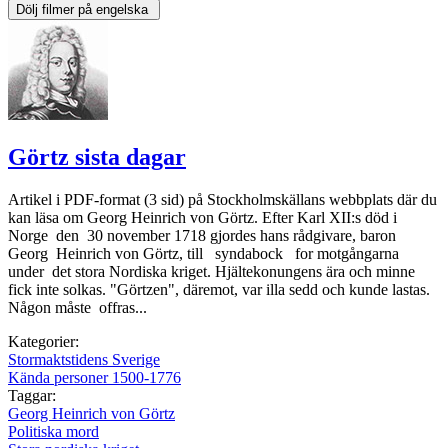
Görtz sista dagar
Artikel i PDF-format (3 sid) på Stockholmskällans webbplats där du
kan läsa om Georg Heinrich von Görtz. Efter Karl XII:s död i
Norge den 30 november 1718 gjordes hans rådgivare, baron
Georg Heinrich von Görtz, till syndabock for motgångarna
under det stora Nordiska kriget. Hjältekonungens ära och minne
fick inte solkas. "Görtzen", däremot, var illa sedd och kunde lastas.
Någon måste offras...
Kategorier:
Stormaktstidens Sverige
Kända personer 1500-1776
Taggar:
Georg Heinrich von Görtz
Politiska mord