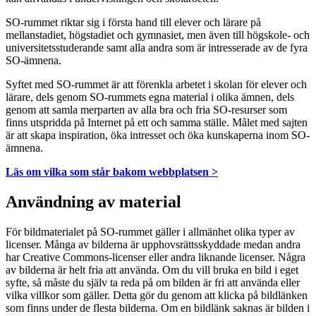
SO-rummet riktar sig i första hand till elever och lärare på
mellanstadiet, högstadiet och gymnasiet, men även till högskole- och
universitetsstuderande samt alla andra som är intresserade av de fyra
SO-ämnena.
Syftet med SO-rummet är att förenkla arbetet i skolan för elever och
lärare, dels genom SO-rummets egna material i olika ämnen, dels
genom att samla merparten av alla bra och fria SO-resurser som
finns utspridda på Internet på ett och samma ställe. Målet med sajten
är att skapa inspiration, öka intresset och öka kunskaperna inom SO-
ämnena.
Läs om vilka som står bakom webbplatsen >
Användning av material
För bildmaterialet på SO-rummet gäller i allmänhet olika typer av
licenser. Många av bilderna är upphovsrättsskyddade medan andra
har Creative Commons-licenser eller andra liknande licenser. Några
av bilderna är helt fria att använda. Om du vill bruka en bild i eget
syfte, så måste du själv ta reda på om bilden är fri att använda eller
vilka villkor som gäller. Detta gör du genom att klicka på bildlänken
som finns under de flesta bilderna. Om en bildlänk saknas är bilden i