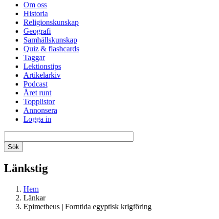
Om oss
Historia
Religionskunskap
Geografi
Samhällskunskap
Quiz & flashcards
Taggar
Lektionstips
Artikelarkiv
Podcast
Året runt
Topplistor
Annonsera
Logga in
Länkstig
Hem
Länkar
Epimetheus | Forntida egyptisk krigföring