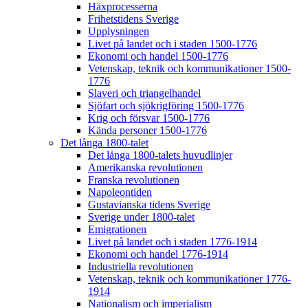
Häxprocesserna
Frihetstidens Sverige
Upplysningen
Livet på landet och i staden 1500-1776
Ekonomi och handel 1500-1776
Vetenskap, teknik och kommunikationer 1500-
1776
Slaveri och triangelhandel
Sjöfart och sjökrigföring 1500-1776
Krig och försvar 1500-1776
Kända personer 1500-1776
Det långa 1800-talet
Det långa 1800-talets huvudlinjer
Amerikanska revolutionen
Franska revolutionen
Napoleontiden
Gustavianska tidens Sverige
Sverige under 1800-talet
Emigrationen
Livet på landet och i staden 1776-1914
Ekonomi och handel 1776-1914
Industriella revolutionen
Vetenskap, teknik och kommunikationer 1776-
1914
Nationalism och imperialism