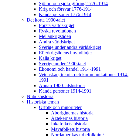
Sjöfart och sjökrigföring 1776-1914
Krig och försvar 1776-1914
Kända personer 1776-1914
Det korta 1900-talet
Första världskriget
Ryska revolutionen
Mellankrigstiden
Andra världskriget
Sverige under andra världskriget
Efterkrigstidens huvudlinjer
Kalla kriget
Sverige under 1900-talet
Ekonomi och handel 1914-1991
Vetenskap, teknik och kommunikationer 1914-
1991
Annan 1900-talshistoria
Kända personer 1914-1991
Nutidshistoria
Historiska teman
Urfolk och minoriteter
Aboriginernas historia
Aztekernas historia
Inkafolkets historia
Mayafolkets historia
Nordamerikas urbefolkning