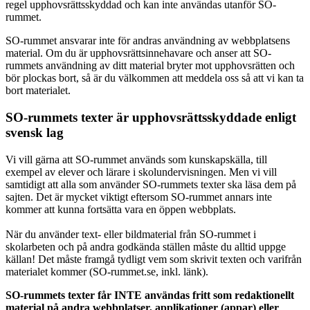
regel upphovsrättsskyddad och kan inte användas utanför SO-
rummet.
SO-rummet ansvarar inte för andras användning av webbplatsens
material. Om du är upphovsrättsinnehavare och anser att SO-
rummets användning av ditt material bryter mot upphovsrätten och
bör plockas bort, så är du välkommen att meddela oss så att vi kan ta
bort materialet.
SO-rummets texter är upphovsrättsskyddade enligt
svensk lag
Vi vill gärna att SO-rummet används som kunskapskälla, till
exempel av elever och lärare i skolundervisningen. Men vi vill
samtidigt att alla som använder SO-rummets texter ska läsa dem på
sajten. Det är mycket viktigt eftersom SO-rummet annars inte
kommer att kunna fortsätta vara en öppen webbplats.
När du använder text- eller bildmaterial från SO-rummet i
skolarbeten och på andra godkända ställen måste du alltid uppge
källan! Det måste framgå tydligt vem som skrivit texten och varifrån
materialet kommer (SO-rummet.se, inkl. länk).
SO-rummets texter får INTE användas fritt som redaktionellt
material på andra webbplatser, applikationer (appar) eller