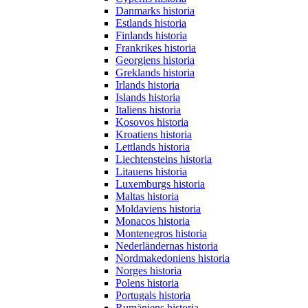
Danmarks historia
Estlands historia
Finlands historia
Frankrikes historia
Georgiens historia
Greklands historia
Irlands historia
Islands historia
Italiens historia
Kosovos historia
Kroatiens historia
Lettlands historia
Liechtensteins historia
Litauens historia
Luxemburgs historia
Maltas historia
Moldaviens historia
Monacos historia
Montenegros historia
Nederländernas historia
Nordmakedoniens historia
Norges historia
Polens historia
Portugals historia
Rumäniens historia