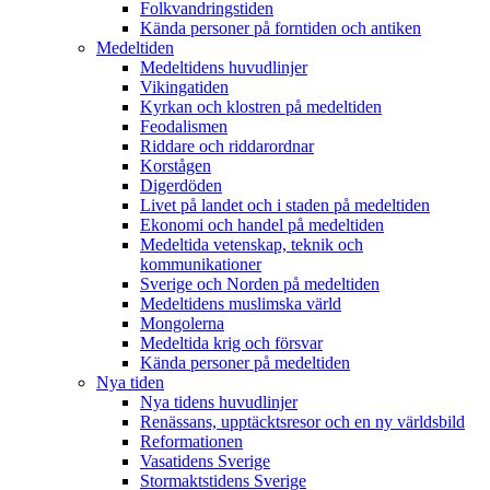
Folkvandringstiden
Kända personer på forntiden och antiken
Medeltiden
Medeltidens huvudlinjer
Vikingatiden
Kyrkan och klostren på medeltiden
Feodalismen
Riddare och riddarordnar
Korstågen
Digerdöden
Livet på landet och i staden på medeltiden
Ekonomi och handel på medeltiden
Medeltida vetenskap, teknik och
kommunikationer
Sverige och Norden på medeltiden
Medeltidens muslimska värld
Mongolerna
Medeltida krig och försvar
Kända personer på medeltiden
Nya tiden
Nya tidens huvudlinjer
Renässans, upptäcktsresor och en ny världsbild
Reformationen
Vasatidens Sverige
Stormaktstidens Sverige