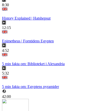
8:30
History Explained | Hatshepsut
12:15
Epimetheus | Forntidens Egypten
4:52
5 min fakta om: Biblioteket i Alexandria
5:32
5 min fakta om: Egyptens pyramider
42:00