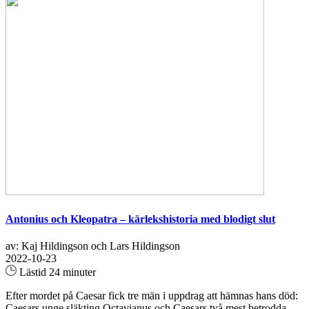
Antonius och Kleopatra – kärlekshistoria med blodigt slut
av: Kaj Hildingson och Lars Hildingson
2022-10-23
Lästid 24 minuter
Efter mordet på Caesar fick tre män i uppdrag att hämnas hans död:
Caesars unge släkting Octavianus och Caesars två mest betrodda