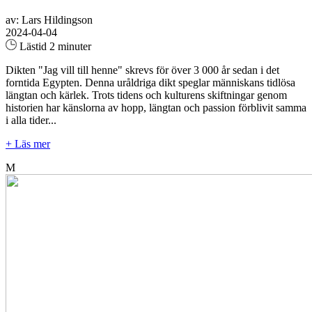
av: Lars Hildingson
2024-04-04
Lästid 2 minuter
Dikten "Jag vill till henne" skrevs för över 3 000 år sedan i det
forntida Egypten. Denna uråldriga dikt speglar människans tidlösa
längtan och kärlek. Trots tidens och kulturens skiftningar genom
historien har känslorna av hopp, längtan och passion förblivit samma
i alla tider...
+ Läs mer
M