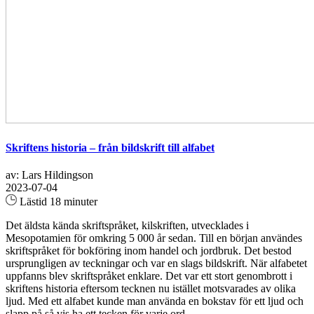
Skriftens historia – från bildskrift till alfabet
av: Lars Hildingson
2023-07-04
Lästid 18 minuter
Det äldsta kända skriftspråket, kilskriften, utvecklades i
Mesopotamien för omkring 5 000 år sedan. Till en början användes
skriftspråket för bokföring inom handel och jordbruk. Det bestod
ursprungligen av teckningar och var en slags bildskrift. När alfabetet
uppfanns blev skriftspråket enklare. Det var ett stort genombrott i
skriftens historia eftersom tecknen nu istället motsvarades av olika
ljud. Med ett alfabet kunde man använda en bokstav för ett ljud och
slapp på så vis ha ett tecken för varje ord...