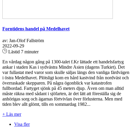
Forntidens handel på Medelhavet
av: Jan-Olof Fallström
2022-09-29
Lästid 7 minuter
En vårdag någon gång på 1300-talet f.Kr lättade ett handelsfartyg
ankar i staden Kas i sydvästra Mindre Asien (dagens Turkiet). Det
var fullastat med varor som skulle säljas längs den vanliga färdvägen
i östra Medelhavet. Plötsligt kom en hård kastvind från nordväst och
överraskade skepparen. På några ögonblick var katastrofen
fullbordad. Fartyget sjönk på 45 meters djup. Även om man alltid
måste räkna med sådant i sjöfarten, är det lätt att föreställa sig de
anhörigas sorg och ägarnas förtvivlan över förlusterna. Men med
tiden blev allt glömt, tills en sommardag 1982...
+ Läs mer
Visa fler