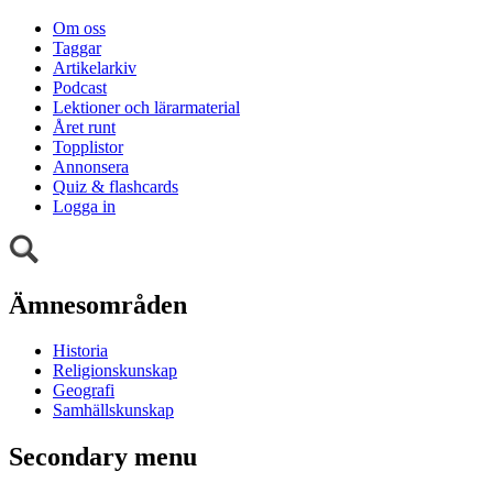
Om oss
Taggar
Artikelarkiv
Podcast
Lektioner och lärarmaterial
Året runt
Topplistor
Annonsera
Quiz & flashcards
Logga in
Ämnesområden
Historia
Religionskunskap
Geografi
Samhällskunskap
Secondary menu