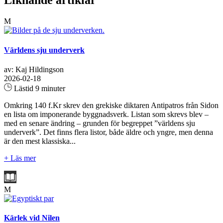
Liknande artiklar
M
Världens sju underverk
av: Kaj Hildingson
2026-02-18
Lästid 9 minuter
Omkring 140 f.Kr skrev den grekiske diktaren Antipatros från Sidon
en lista om imponerande byggnadsverk. Listan som skrevs blev –
med en senare ändring – grunden för begreppet ”världens sju
underverk”. Det finns flera listor, både äldre och yngre, men denna
är den mest klassiska...
+ Läs mer
M
Kärlek vid Nilen