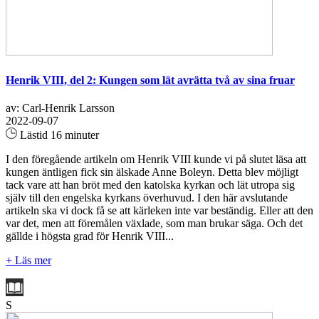
Henrik VIII, del 2: Kungen som lät avrätta två av sina fruar
av: Carl-Henrik Larsson
2022-09-07
Lästid 16 minuter
I den föregående artikeln om Henrik VIII kunde vi på slutet läsa att
kungen äntligen fick sin älskade Anne Boleyn. Detta blev möjligt
tack vare att han bröt med den katolska kyrkan och lät utropa sig
själv till den engelska kyrkans överhuvud. I den här avslutande
artikeln ska vi dock få se att kärleken inte var beständig. Eller att den
var det, men att föremålen växlade, som man brukar säga. Och det
gällde i högsta grad för Henrik VIII...
+ Läs mer
S