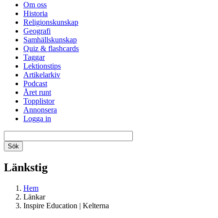
Om oss
Historia
Religionskunskap
Geografi
Samhällskunskap
Quiz & flashcards
Taggar
Lektionstips
Artikelarkiv
Podcast
Året runt
Topplistor
Annonsera
Logga in
Länkstig
Hem
Länkar
Inspire Education | Kelterna