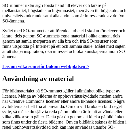
SO-rummet riktar sig i första hand till elever och lärare på
mellanstadiet, högstadiet och gymnasiet, men även till högskole- och
universitetsstuderande samt alla andra som är intresserade av de fyra
SO-ämnena.
Syftet med SO-rummet är att förenkla arbetet i skolan för elever och
lärare, dels genom SO-rummets egna material i olika ämnen, dels
genom att samla merparten av alla bra och fria SO-resurser som
finns utspridda på Internet på ett och samma ställe. Målet med sajten
är att skapa inspiration, öka intresset och öka kunskaperna inom SO-
ämnena.
Läs om vilka som står bakom webbplatsen >
Användning av material
För bildmaterialet på SO-rummet gäller i allmänhet olika typer av
licenser. Många av bilderna är upphovsrättsskyddade medan andra
har Creative Commons-licenser eller andra liknande licenser. Några
av bilderna är helt fria att använda. Om du vill bruka en bild i eget
syfte, så måste du själv ta reda på om bilden är fri att använda eller
vilka villkor som gäller. Detta gör du genom att klicka på bildlänken
som finns under de flesta bilderna. Om en bildlänk saknas är bilden i
regel upphovsrättsskyddad och kan inte användas utanför SO-