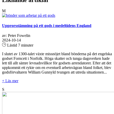
Liknande artiklar
M
Upprorsstämning på ett gods i medeltidens England
av: Peter Fowelin
2024-10-14
Lästid 7 minuter
I slutet av 1300-talet växte missnöjet bland bönderna på det engelska
godset Forncett i Norfolk. Höga skatter och tunga dagsverken hade
lett till allt sämre levnadsvillkor för godsets arrendatorer. Efter att det
uppkommit ett rykte om en eventuell arbetsvägran bland folket, blev
godsförvaltaren William Gunnyld tvungen att utreda situationen...
+ Läs mer
S