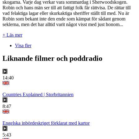
skogarna. Varje dag verkar vara sommardag i Sherwoodskogen.
Robin och hans män ser till att fattigt folk får rättvisa. De rättar till
vad felaktiga lagar eller skurkaktiga sheriffer ställt till med. Nu är
Robin som bekant inte den ende som kämpat för sådant genom
seklerna, men det har alltid varit något visst med just honom...
+ Läs mer
Visa fler
Liknande filmer och poddradio
14:40
Countries Explained | Storbritannien
8:47
Engelska inbördeskriget förklarat med kartor
5:43