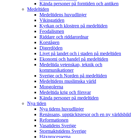
Kända personer på forntiden och antiken
Medeltiden
Medeltidens huvudlinjer
Vikingatiden
Kyrkan och klostren på medeltiden
Feodalismen
Riddare och riddarordnar
Korstågen
Digerdöden
Livet på landet och i staden på medeltiden
Ekonomi och handel på medeltiden
Medeltida vetenskap, teknik och
kommunikationer
Sverige och Norden på medeltiden
Medeltidens muslimska värld
Mongolerna
Medeltida krig och försvar
Kända personer på medeltiden
Nya tiden
Nya tidens huvudlinjer
Renässans, upptäcktsresor och en ny världsbild
Reformationen
Vasatidens Sverige
Stormaktstidens Sverige
Häxprocesserna