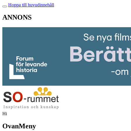
Hoppa till huvudinnehåll
ANNONS
Hi
OvanMeny