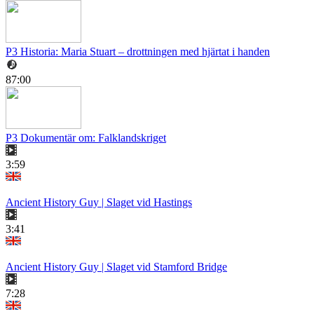
P3 Historia: Maria Stuart – drottningen med hjärtat i handen
87:00
P3 Dokumentär om: Falklandskriget
3:59
Ancient History Guy | Slaget vid Hastings
3:41
Ancient History Guy | Slaget vid Stamford Bridge
7:28