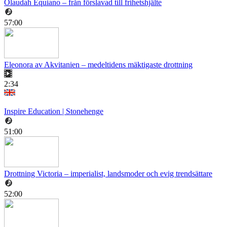
Olaudah Equiano – från förslavad till frihetshjälte
57:00
Eleonora av Akvitanien – medeltidens mäktigaste drottning
2:34
Inspire Education | Stonehenge
51:00
Drottning Victoria – imperialist, landsmoder och evig trendsättare
52:00