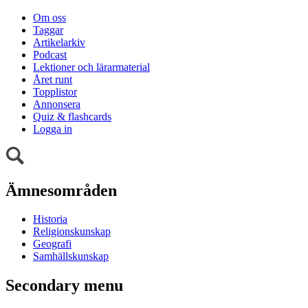
Om oss
Taggar
Artikelarkiv
Podcast
Lektioner och lärarmaterial
Året runt
Topplistor
Annonsera
Quiz & flashcards
Logga in
Ämnesområden
Historia
Religionskunskap
Geografi
Samhällskunskap
Secondary menu