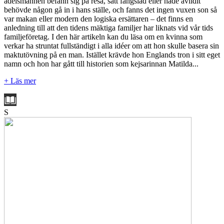
adelsmannen befann sig på resa, satt fängslad eller hade avlidit
behövde någon gå in i hans ställe, och fanns det ingen vuxen son så
var makan eller modern den logiska ersättaren – det finns en
anledning till att den tidens mäktiga familjer har liknats vid vår tids
familjeföretag. I den här artikeln kan du läsa om en kvinna som
verkar ha struntat fullständigt i alla idéer om att hon skulle basera sin
maktutövning på en man. Istället krävde hon Englands tron i sitt eget
namn och hon har gått till historien som kejsarinnan Matilda...
+ Läs mer
S