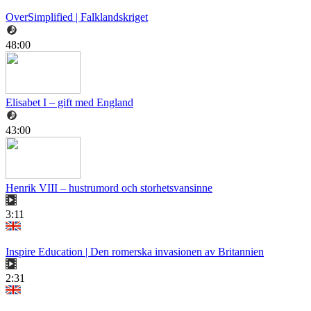
OverSimplified | Falklandskriget
48:00
Elisabet I – gift med England
43:00
Henrik VIII – hustrumord och storhetsvansinne
3:11
Inspire Education | Den romerska invasionen av Britannien
2:31