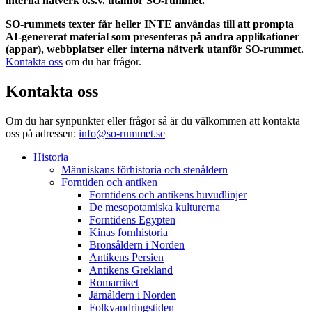
interna nätverk o.s.v. utanför SO-rummet.
SO-rummets texter får heller INTE användas till att prompta
AI-genererat material som presenteras på andra applikationer
(appar), webbplatser eller interna nätverk utanför SO-rummet.
Kontakta oss
om du har frågor.
Kontakta oss
Om du har synpunkter eller frågor så är du välkommen att kontakta
oss på adressen:
info@so-rummet.se
Historia
Människans förhistoria och stenåldern
Forntiden och antiken
Forntidens och antikens huvudlinjer
De mesopotamiska kulturerna
Forntidens Egypten
Kinas fornhistoria
Bronsåldern i Norden
Antikens Persien
Antikens Grekland
Romarriket
Järnåldern i Norden
Folkvandringstiden