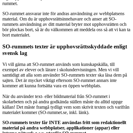
rummet.
SO-rummet ansvarar inte för andras användning av webbplatsens
material. Om du är upphovsrättsinnehavare och anser att SO-
rummets användning av ditt material bryter mot upphovsrätten och
bör plockas bort, så är du välkommen att meddela oss så att vi kan ta
bort materialet.
SO-rummets texter är upphovsrättsskyddade enligt
svensk lag
Vi vill gärna att SO-rummet används som kunskapskälla, till
exempel av elever och lärare i skolundervisningen. Men vi vill
samtidigt att alla som använder SO-rummets texter ska läsa dem på
sajten. Det är mycket viktigt eftersom SO-rummet annars inte
kommer att kunna fortsätta vara en öppen webbplats.
När du använder text- eller bildmaterial från SO-rummet i
skolarbeten och på andra godkända ställen måste du alltid uppge
källan! Det måste framgå tydligt vem som skrivit texten och varifrån
materialet kommer (SO-rummet.se, inkl. länk).
SO-rummets texter får INTE användas fritt som redaktionellt
material på andra webbplatser, applikationer (appar) eller