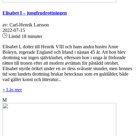
Elisabet I – jungfrudrottningen
av: Carl-Henrik Larsson
2022-07-15
Lästid 18 minuter
Elisabet I, dotter till Henrik VIII och hans andra hustru Anne
Boleyn, regerade England och Irland i nästan 45 år. Att hon blev
drottning var ingen självklarhet, eftersom hon i unga år förlorade
rätten till tronen efter att modern avrättats för påstådd otrohet.
Elisabet styrde öriket under en av dess svåraste stunder, men hennes
tid som landets drottning brukar betecknas som en guldålder, både
vad gäller konst och litteratur...
+ Läs mer
M