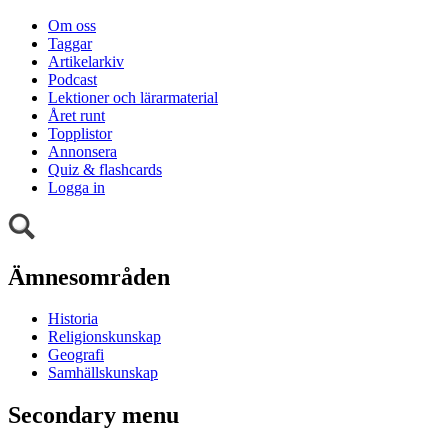
Om oss
Taggar
Artikelarkiv
Podcast
Lektioner och lärarmaterial
Året runt
Topplistor
Annonsera
Quiz & flashcards
Logga in
Ämnesområden
Historia
Religionskunskap
Geografi
Samhällskunskap
Secondary menu