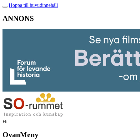
Hoppa till huvudinnehåll
ANNONS
Hi
OvanMeny