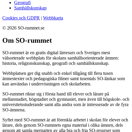
Geografi
Samhällskunskap
Cookies och GDPR
|
Webbkarta
© 2026 SO-rummet.se
Om SO-rummet
SO-rummet är en gratis digital lärresurs och Sveriges mest
välsorterade webbplats för skolans samhällsorienterade ämnen:
historia, religionskunskap, geografi och samhällskunskap.
Webbplatsen ger dig snabb och enkel tillgång till flera tusen
ämnestexter och pedagogiska filmer samt tusentals SO-länkar som
kan användas i undervisningen och skolarbeten.
SO-rummet riktar sig i första hand till elever och lärare på
mellanstadiet, högstadiet och gymnasiet, men även till högskole- och
universitetsstuderande samt alla andra som är intresserade av de fyra
SO-ämnena.
Syftet med SO-rummet är att förenkla arbetet i skolan för elever och
lärare, dels genom SO-rummets egna material i olika ämnen, dels
genom att samla merparten av alla bra och fria SO-resurser som