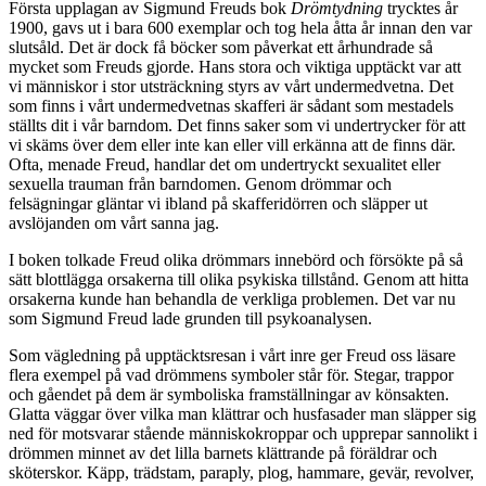
Första upplagan av Sigmund Freuds bok
Drömtydning
trycktes år
1900, gavs ut i bara 600 exemplar och tog hela åtta år innan den var
slutsåld. Det är dock få böcker som påverkat ett århundrade så
mycket som Freuds gjorde. Hans stora och viktiga upptäckt var att
vi människor i stor utsträckning styrs av vårt undermedvetna. Det
som finns i vårt undermedvetnas skafferi är sådant som mestadels
ställts dit i vår barndom. Det finns saker som vi undertrycker för att
vi skäms över dem eller inte kan eller vill erkänna att de finns där.
Ofta, menade Freud, handlar det om undertryckt sexualitet eller
sexuella trauman från barndomen. Genom drömmar och
felsägningar gläntar vi ibland på skafferidörren och släpper ut
avslöjanden om vårt sanna jag.
I boken tolkade Freud olika drömmars innebörd och försökte på så
sätt blottlägga orsakerna till olika psykiska tillstånd. Genom att hitta
orsakerna kunde han behandla de verkliga problemen. Det var nu
som Sigmund Freud lade grunden till psykoanalysen.
Som vägledning på upptäcktsresan i vårt inre ger Freud oss läsare
flera exempel på vad drömmens symboler står för. Stegar, trappor
och gåendet på dem är symboliska framställningar av könsakten.
Glatta väggar över vilka man klättrar och husfasader man släpper sig
ned för motsvarar stående människokroppar och upprepar sannolikt i
drömmen minnet av det lilla barnets klättrande på föräldrar och
sköterskor. Käpp, trädstam, paraply, plog, hammare, gevär, revolver,