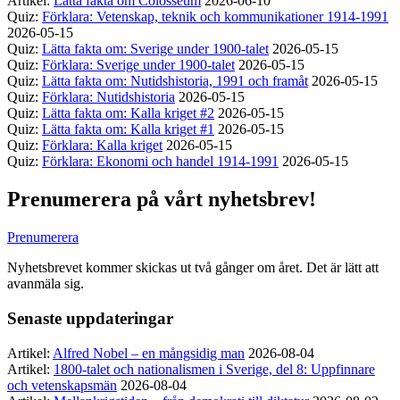
Artikel:
Lätta fakta om Colosseum
2026-06-10
Quiz:
Förklara: Vetenskap, teknik och kommunikationer 1914-1991
2026-05-15
Quiz:
Lätta fakta om: Sverige under 1900-talet
2026-05-15
Quiz:
Förklara: Sverige under 1900-talet
2026-05-15
Quiz:
Lätta fakta om: Nutidshistoria, 1991 och framåt
2026-05-15
Quiz:
Förklara: Nutidshistoria
2026-05-15
Quiz:
Lätta fakta om: Kalla kriget #2
2026-05-15
Quiz:
Lätta fakta om: Kalla kriget #1
2026-05-15
Quiz:
Förklara: Kalla kriget
2026-05-15
Quiz:
Förklara: Ekonomi och handel 1914-1991
2026-05-15
Prenumerera på vårt nyhetsbrev!
Prenumerera
Nyhetsbrevet kommer skickas ut två gånger om året. Det är lätt att
avanmäla sig.
Senaste uppdateringar
Artikel:
Alfred Nobel – en mångsidig man
2026-08-04
Artikel:
1800-talet och nationalismen i Sverige, del 8: Uppfinnare
och vetenskapsmän
2026-08-04