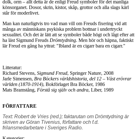
dolk, orm – allt detta är de enligt Freud symboler för det manliga
könsorganet. Dosor, skrin, kistor, skåp, grottor och alla slags kärl
står för moderlivet.
Man kan naturligtvis tro vad man vill om Freuds fixering vid att
många av människans psykiska problem bottnar i undertryckt
sexualitet. Och det är lätt att se symboler både högt och lågt efter att
ha läst Sigmund Freuds
Drömtydning
. Men hör och häpna, faktiskt
lär Freud en gång ha yttrat: "Ibland är en cigarr bara en cigarr."
Litteratur:
Richard Stevens,
Sigmund Freud
, Springer Nature, 2008
Jarle Simensen,
Bra Böckers världshistoria, del 12 – Väst erövrar
världen (1870-1914)
, Bokförlaget Bra Böcker, 1986
Mats Bramstång,
Förstå sig själv och andra
, Liber, 1989
FÖRFATTARE
Text: Robert de Vries (red.); faktarutan om Drömtydning är
skriven av Göran Tivenius, författare och f.d.
frilansmedarbetare i Sveriges Radio.
Kategorier: