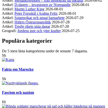
Artikel:
Mellankrigstiden – från demokrati till diktatur
2026-08-02
Artikel:
D-dagen – invasionen av Normandie
2026-08-01
Artikel:
Martin Luther King
2026-08-01
Artikel:
Peter Forsskål i Arabia Felix
2026-08-01
Artikel:
Sotarpojkar och annat barnarbete
2026-07-29
Artikel:
Hitlers Östeuropapolitik
2026-07-28
Artikel:
Tredje rikets sista dagar
2026-07-28
Geografi:
Jordens inre och yttre krafter
2026-07-25
Populära kategorier
De 5 mest lästa kategorierna under de senaste 7 dagarna.
Sh
Fakta om Marocko
Sh
Fascism och nazism
Hi