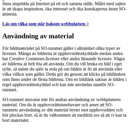
finns utspridda på Internet på ett och samma ställe. Målet med sajten
är att skapa inspiration, öka intresset och öka kunskaperna inom SO-
ämnena.
Läs om vilka som står bakom webbplatsen >
Användning av material
För bildmaterialet på SO-rummet gäller i allmänhet olika typer av
licenser. Många av bilderna är upphovsrättsskyddade medan andra
har Creative Commons-licenser eller andra liknande licenser. Några
av bilderna är helt fria att använda. Om du vill bruka en bild i eget
syfte, så måste du själv ta reda på om bilden är fri att använda eller
vilka villkor som gäller. Detta gör du genom att klicka på bildlänken
som finns under de flesta bilderna. Om en bildlänk saknas är bilden i
regel upphovsrättsskyddad och kan inte användas utanför SO-
rummet.
SO-rummet ansvarar inte för andras användning av webbplatsens
material. Om du är upphovsrättsinnehavare och anser att SO-
rummets användning av ditt material bryter mot upphovsrätten och
bör plockas bort, så är du välkommen att meddela oss så att vi kan ta
bort materialet.