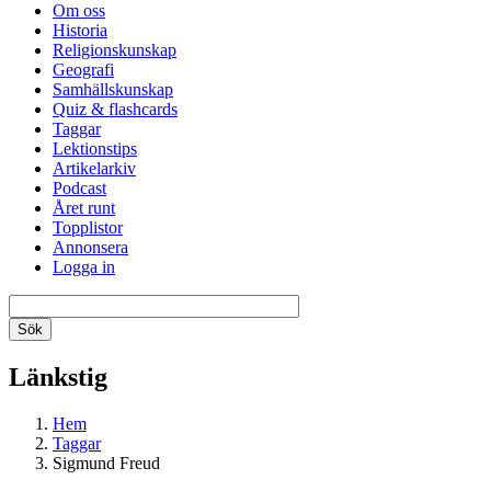
Om oss
Historia
Religionskunskap
Geografi
Samhällskunskap
Quiz & flashcards
Taggar
Lektionstips
Artikelarkiv
Podcast
Året runt
Topplistor
Annonsera
Logga in
Länkstig
Hem
Taggar
Sigmund Freud