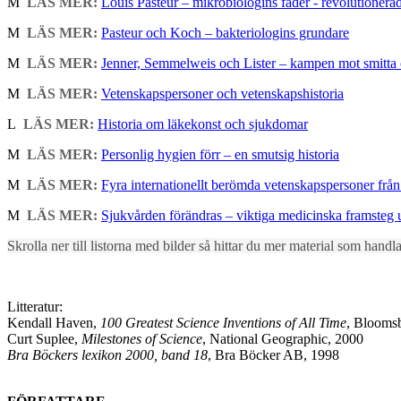
M
LÄS MER:
Louis Pasteur – mikrobiologins fader - revolutioner
M
LÄS MER:
Pasteur och Koch – bakteriologins grundare
M
LÄS MER:
Jenner, Semmelweis och Lister – kampen mot smitta 
M
LÄS MER:
Vetenskapspersoner och vetenskapshistoria
L
LÄS MER:
Historia om läkekonst och sjukdomar
M
LÄS MER:
Personlig hygien förr – en smutsig historia
M
LÄS MER:
Fyra internationellt berömda vetenskapspersoner från
M
LÄS MER:
Sjukvården förändras – viktiga medicinska framsteg u
Skrolla ner till listorna med bilder så hittar du mer material som hand
Litteratur:
Kendall Haven,
100 Greatest Science Inventions of All Time
, Blooms
Curt Suplee,
Milestones of Science
, National Geographic, 2000
Bra Böckers lexikon 2000, band 18
, Bra Böcker AB, 1998