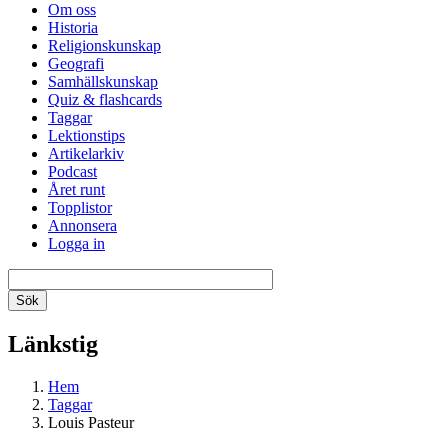
Om oss
Historia
Religionskunskap
Geografi
Samhällskunskap
Quiz & flashcards
Taggar
Lektionstips
Artikelarkiv
Podcast
Året runt
Topplistor
Annonsera
Logga in
Länkstig
Hem
Taggar
Louis Pasteur