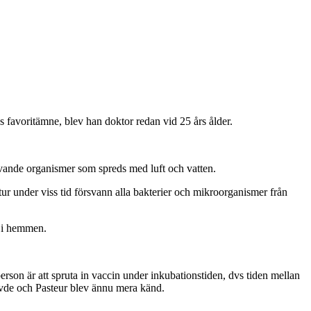
s favoritämne, blev han doktor redan vid 25 års ålder.
 levande organismer som spreds med luft och vatten.
tur under viss tid försvann alla bakterier och mikroorganismer från
h i hemmen.
son är att spruta in vaccin under inkubationstiden, dvs tiden mellan
levde och Pasteur blev ännu mera känd.