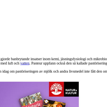
orde banbrytande insatser inom kemi, jäsningsfysiologi och mikrobiolog
s med luft och
vatten
. Pasteur uppfann också den så kallade pastöriseri
n idag om pastöriseringen av mjölk och andra livsmedel inte fått den o