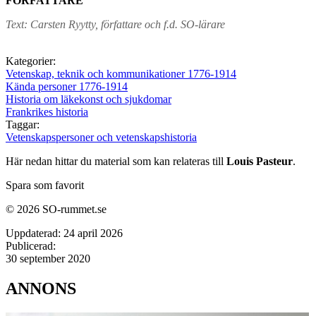
FÖRFATTARE
Text: Carsten Ryytty, författare och f.d. SO-lärare
Kategorier:
Vetenskap, teknik och kommunikationer 1776-1914
Kända personer 1776-1914
Historia om läkekonst och sjukdomar
Frankrikes historia
Taggar:
Vetenskapspersoner och vetenskapshistoria
Här nedan hittar du material som kan relateras till
Louis Pasteur
.
Spara som favorit
© 2026 SO-rummet.se
Uppdaterad:
24 april 2026
Publicerad:
30 september 2020
ANNONS