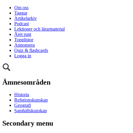
Om oss
Taggar
Artikelarkiv
Podcast
Lektioner och lärarmaterial
Året runt
Topplistor
Annonsera
Quiz & flashcards
Logga in
Ämnesområden
Historia
Religionskunskap
Geografi
Samhällskunskap
Secondary menu