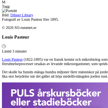
M
Tagg
Bild:
Dibner Library
Fotografi av Louis Pasteur före 1895.
© 2026 SO-rummet.se
Louis Pasteur
Lästid 3 minuter
Louis Pasteur
(1822-1895) var en fransk kemist och mikrobiolog som gj
förruttnelseprocesser orsakas av levande mikroorganismer, som sprid
Det skulle ha funnits många hundra miljoner färre människor på jorde
lika stor betydelse när det gäller att höja medellivslängden jorden runt.