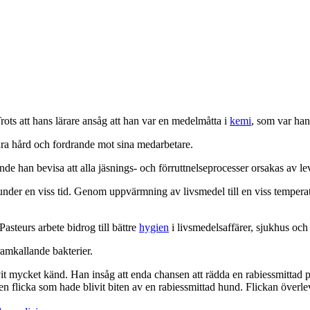
Trots att hans lärare ansåg att han var en medelmåtta i
kemi
, som var han
ra hård och fordrande mot sina medarbetare.
kunde han bevisa att alla jäsnings- och förruttnelseprocesser orsakas av
p under en viss tid. Genom uppvärmning av livsmedel till en viss tempera
asteurs arbete bidrog till bättre
hygien
i livsmedelsaffärer, sjukhus oc
amkallande bakterier.
mycket känd. Han insåg att enda chansen att rädda en rabiessmittad per
iten flicka som hade blivit biten av en rabiessmittad hund. Flickan över