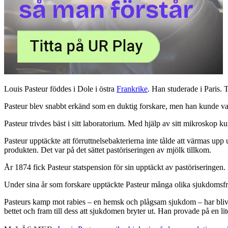
Louis Pasteur föddes i Dole i östra
Frankrike
. Han studerade i Paris. 
Pasteur blev snabbt erkänd som en duktig forskare, men han kunde va
Pasteur trivdes bäst i sitt laboratorium. Med hjälp av sitt mikroskop 
Pasteur upptäckte att förruttnelsebakterierna inte tålde att värmas up
produkten. Det var på det sättet pastöriseringen av mjölk tillkom.
År 1874 fick Pasteur statspension för sin upptäckt av pastöriseringen. P
Under sina år som forskare upptäckte Pasteur många olika sjukdomsfr
Pasteurs kamp mot rabies – en hemsk och plågsam sjukdom – har blivit 
bettet och fram till dess att sjukdomen bryter ut. Han provade på en l